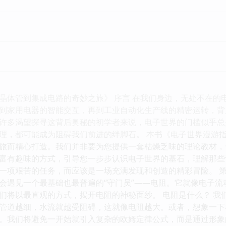
晶体管到集成电路的奇妙之旅》 序言 在我们身边，无处不在的
到家用电器的智能交互，再到工业自动化生产线的精密运转，背
许多渴望探寻这背后奥秘的初学者来说，电子世界的门槛似乎总
理，都可能成为阻碍我们前进的绊脚石。 本书《电子世界漫游
旅而精心打造。我们并非要为您提供一套枯燥乏味的理论教材，
富有趣味的方式，引导您一步步认识电子世界的基石，理解那些
一项艰苦的任务，而应该是一场充满发现和创造的精彩冒险。 第
会遇见一个最基础也最普遍的“守门员”——电阻。它就像电子流动
们将以最直观的方式，揭开电阻的神秘面纱。 电阻是什么？ 我
管道越细，水流就越受阻碍，这就像电阻越大。或者，想象一下
。我们将避免一开始就引入复杂的欧姆定律公式，而是通过形象