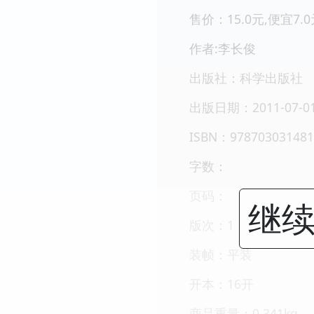
售价：15.0元,便宜7.0
作者:李长俊
出版社：科学出版社
出版日期：2011-07-0
ISBN：978703031481
字数：
页码：
继续
版次：1
装帧：平装
开本：16开
商品重量：0.341kg