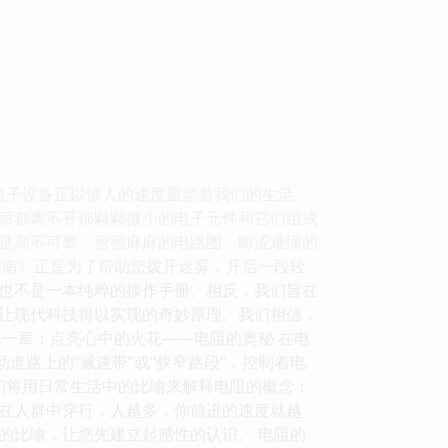
电子设备正以惊人的速度重塑着我们的生活。
后都离不开那颗颗微小的电子元件和它们组成
是高不可攀。密密麻麻的电路图、晦涩难懂的
指南》正是为了帮助您拨开迷雾，开启一段轻
也不是一本纯粹的操作手册。相反，我们旨在
让现代科技得以实现的奇妙原理。我们相信，
一章：点亮心中的火花——电阻的奥秘 在电
道路上的“减速带”或“狭窄路段”，控制着电
们将用日常生活中的比喻来解释电阻的概念：
在人群中穿行，人越多，你前进的速度就越
的比喻，让您先建立起感性的认识。 电阻的