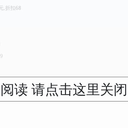
元,折扣68
1
9
阅读 请点击这里关