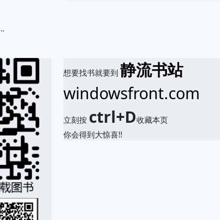
.
静流书站
想要找书就要到
windowsfront.com
ctrl+D
立刻按
收藏本页
你会得到大惊喜!!