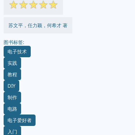
☆
☆
☆
☆
☆
苏文平，任力颖，何希才 著
图书标签:
电子技术
实践
教程
DIY
制作
电路
电子爱好者
入门