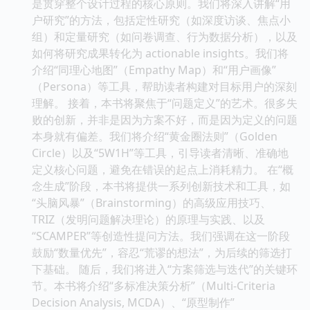
是贯穿整个设计过程的核心原则。我们将深入讲解“用
户研究”的方法，包括定性研究（如深度访谈、焦点小
组）和定量研究（如问卷调查、行为数据分析），以及
如何将研究成果转化为 actionable insights。我们将
介绍“同理心地图”（Empathy Map）和“用户画像”
（Persona）等工具，帮助读者构建对目标用户的深刻
理解。 接着，本书将聚焦于“问题定义”的艺术。很多失
败的创新，并非是因为方案不好，而是因为定义的问题
本身就有偏差。我们将介绍“黄金圈法则”（Golden
Circle）以及“5W1H”等工具，引导读者清晰、准确地
定义核心问题，避免在错误的起点上消耗精力。 在“概
念生成”阶段，本书将提供一系列创新技术和工具，如
“头脑风暴”（Brainstorming）的高级应用技巧、
TRIZ（发明问题解决理论）的原理与实践、以及
“SCAMPER”等创造性提问方法。我们强调在这一阶段
鼓励“数量优先”，容忍“荒谬的想法”，为后续的筛选打
下基础。 随后，我们将进入“方案筛选与迭代”的关键环
节。本书将介绍“多标准决策分析”（Multi-Criteria
Decision Analysis, MCDA）、“原型制作”