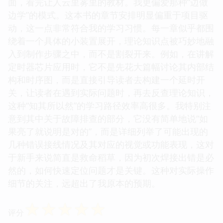
面，看完让人云里雾里的教材。我更偏爱那种“边做
边学”的模式。这本书的章节安排明显偏重于项目驱
动，这一点非常符合我的学习习惯。每一章似乎都围
绕着一个具体的小装置展开，理论知识点被巧妙地融
入到制作步骤之中，而不是割裂开来。例如，在讲解
定时器芯片应用时，它不是先花大篇幅讨论其内部结
构和时序图，而是直接引导读者去构建一个延时开
关，让读者在遇到实际问题时，再去反查理论知识，
这种“知其所以然”的学习路径效率高很多。我特别注
意到其中关于故障排查的部分，它没有简单地说“如
果亮了就说明是对的”，而是详细列举了可能出现的
几种错误接线情况及其对应的视觉或功能表现，这对
于新手来说简直是救命稻草，因为初次焊接出错是必
然的，如何快速定位问题才是关键。这种对实际操作
细节的关注，远超出了我原本的预期。
☆
☆
☆
☆
☆
评分