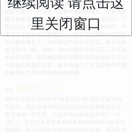
继续阅读 请点击这
难”的鼓励感。我发现自己读起来完全没有压力，即
使是涉及到一些需要一定数学基础的概念，作者也会
里关闭窗口
通过形象化的类比来辅助理解，而不是直接扔出一个
复杂的公式让你硬背。比如，描述信号完整性时，作
者用了水管中水流的类比，一下子就把抽象的电磁干
扰问题具象化了。这种接地气的表达方式，极大地降
低了学习门槛。同时，书中的图示质量很高，不仅是
电路原理图，连实物搭建的步骤图也清晰地标示了元
件的极性和相对位置，极大地减少了在实际操作中因
为看错元件方向而导致的挫败感。
☆
☆
☆
☆
☆
评分
我特别关注了书中对于“未来趋势”和“进阶探索”的引
导部分。很多技术书籍写完核心内容后就戛然而止，
留下读者一片茫然。但这本书的末尾似乎留了一个
“后门”，它引导读者思考如何将当前制作的小项目与
物联网、嵌入式系统等前沿技术结合起来。虽然它没