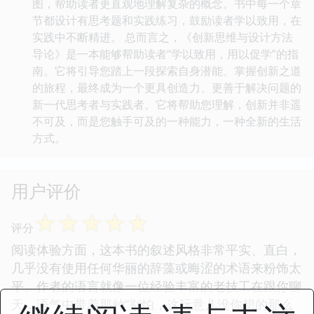
图，帮助读者更直观地理解复杂的概念。书中每一个章
节都设计有思考题和实践练习，鼓励读者学以致用，在
实践中不断精进。 总而言之，《创新思维与设计方法
导论》是一本能够帮助读者“学以致用，用以促学”的指
南。它将引导您踏上一段探索自身潜能、掌握创新之道
的旅程，最终成为一个更具创造力、更善于解决问题的
新一代思考者与实践者。它将帮助您理解，创新并非遥
不可及，而是您触手可及的一种能力，一种全新的生活
方式。
用户评价
☆
☆
☆
☆
☆
评分
阅读体验方面，这本书的叙述风格非常平实、直白，
几乎没有使用任何华丽的辞藻或晦涩的术语来粉饰太
平。作者的语言就像一位经验丰富的老技工在跟你聊
天，语气中带着那种“别怕，这玩意儿没你想的那么