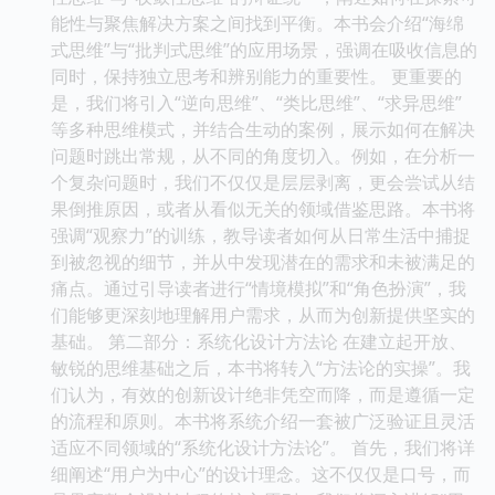
能性与聚焦解决方案之间找到平衡。本书会介绍“海绵
式思维”与“批判式思维”的应用场景，强调在吸收信息的
同时，保持独立思考和辨别能力的重要性。 更重要的
是，我们将引入“逆向思维”、“类比思维”、“求异思维”
等多种思维模式，并结合生动的案例，展示如何在解决
问题时跳出常规，从不同的角度切入。例如，在分析一
个复杂问题时，我们不仅仅是层层剥离，更会尝试从结
果倒推原因，或者从看似无关的领域借鉴思路。本书将
强调“观察力”的训练，教导读者如何从日常生活中捕捉
到被忽视的细节，并从中发现潜在的需求和未被满足的
痛点。通过引导读者进行“情境模拟”和“角色扮演”，我
们能够更深刻地理解用户需求，从而为创新提供坚实的
基础。 第二部分：系统化设计方法论 在建立起开放、
敏锐的思维基础之后，本书将转入“方法论的实操”。我
们认为，有效的创新设计绝非凭空而降，而是遵循一定
的流程和原则。本书将系统介绍一套被广泛验证且灵活
适应不同领域的“系统化设计方法论”。 首先，我们将详
细阐述“用户为中心”的设计理念。这不仅仅是口号，而