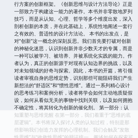
行方案的创新框架。《创新思维与设计方法导论》正是
一部致力于构建这一能力的著作。本书并非零散地罗列
技巧，而是从认知、心理、哲学等多个维度出发，深入
剖析创新的本质，并在此基础上，系统性地阐述一套行
之有效的、普适性的设计方法论。 本书的出发点，是
对“创新”这一概念的深刻反思。我们首先要打破对创新
的神秘化迷思，认识到创新并非少数天才的专属，而是
一种可以被学习、被培养、并被系统化实践的能力。作
者认为，真正的创新源于对现有认知边界的挑战，以及
对未知领域的好奇与探索。因此，本书的开篇，将引领
读者审视自身的思维定势，识别那些可能阻碍我们产生
新想法的“舒适区”和“惯性思维”。通过一系列精心设计
的思考练习和案例分析，读者将学会如何主动地质疑假
设，如何从看似无关的事物中找到关联，以及如何拥抱
不确定性，将其转化为创新的催化剂。 第一部分：认
知重塑与思维觉醒 在第一部分，我们着重于“思维的底
层逻辑”。本书将深入探讨人类的认知过程，特别是那
些影响我们创造力发挥的心理机制。我们会触及“发散
性思维”与“收敛性思维”的辩证统一，阐述如何在探索可