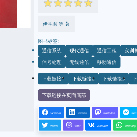
☆
☆
☆
☆
☆
伊学君 等 著
图书标签:
通信系统
现代通信
通信工程
实训
信号处理
无线通信
移动通信
下载链接1
下载链接2
下载链接3
下载链接在页面底部
facebook
linkedin
mastodon
mes
twitter
viber
vkontakte
whatsapp