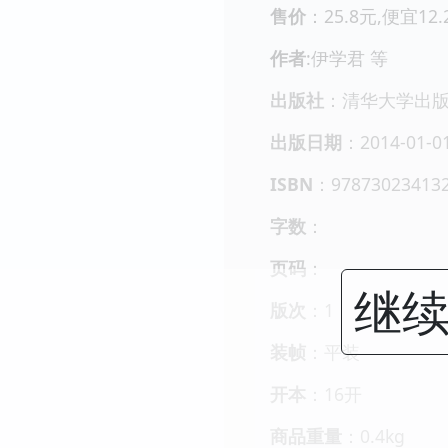
售价
：25.8元,便宜12
作者
:伊学君 等
出版社
：清华大学出
出版日期
：2014-01-0
ISBN
：97873023413
字数
：
页码
：
继续
版次
：1
装帧
：平装
开本
：16开
商品重量
：0.4kg