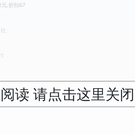
.2元,折扣67
版社
1
21
阅读 请点击这里关