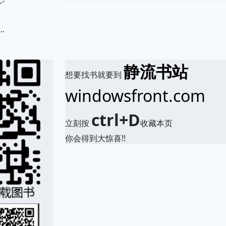
.
静流书站
想要找书就要到
windowsfront.com
ctrl+D
立刻按
收藏本页
你会得到大惊喜!!