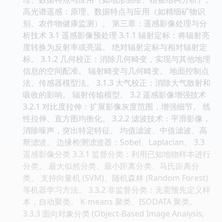
高光谱遥感：原理、数据特点与应用（如精细矿物识
别、农作物健康监测）。 第三章：遥感影像处理与分
析技术 3.1 遥感影像预处理 3.1.1 辐射定标：将辐射亮
度转换为反射率或亮温。 绝对辐射定标与相对辐射定
标。 3.1.2 几何校正：消除几何畸变，实现与其他地理
信息的空间配准。 辐射畸变与几何畸变。 地面控制点
法、传感器模型法。 3.1.3 大气校正：消除大气散射和
吸收的影响。 辐射传输模型。 3.2 遥感影像增强技术
3.2.1 对比度拉伸：扩展影像灰度范围，增强细节。 线
性拉伸、直方图均衡化。 3.2.2 滤波技术：平滑影像，
消除噪声，突出特定特征。 均值滤波、中值滤波、高
斯滤波。 边缘检测滤波器：Sobel、Laplacian。 3.3
遥感影像分类 3.3.1 监督分类：利用已知地物样本进行
分类。 最大似然分类、最小距离分类、马氏距离分
类。 支持向量机 (SVM)、随机森林 (Random Forest)
等机器学习方法。 3.3.2 非监督分类：无需预先定义样
本，自动聚类。 K-means 聚类、ISODATA 聚类。
3.3.3 面向对象分类 (Object-Based Image Analysis,