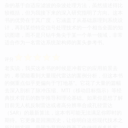
杂的基于自适应滤波的杂波处理方法，虽然描述得比
较概括，但为我接下来的深入研究指明了方向。这本
书的优势在于其广度，它涵盖了从基础原理到系统设
计，再到某些特定信号处理技术的一个相当全面的知
识图谱，而不是只钻牛角尖于某一个单一领域，非常
适合作为一名雷达系统架构师的案头参考书。
☆
☆
☆
☆
☆
评分
老实说，我买这本书的时候是冲着它的应用前景去
的，希望能看到大量现代雷达的案例分析，但这本书
的侧重点似乎更偏向于“打地基”。它花了大量的篇幅
去深入剖析了脉冲压缩、MTI（移动目标指示）等经
典技术背后的数学推导和理论基础。如果你是想了解
目前无人机反制雷达或者高分辨率合成孔径雷达
（SAR）的最新算法，这本书可能无法满足你即时的
期待。它更像是回溯历史，让你明白这些现代技术之
所以能实现，是因为早期的奠基工作做得有多扎实。