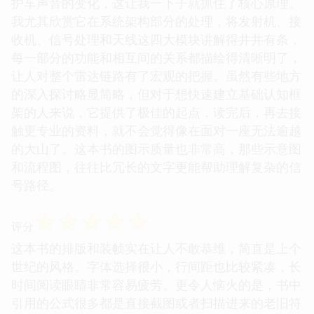
护车声音的变化，这让我一下子就抓住了核心原理。
我尤其欣赏它在系统架构部分的处理，将发射机、接
收机、信号处理和天线这四大模块讲解得井井有条，
每一部分的功能和相互间的关系都描绘得清晰明了，
让人对整个雷达链路有了宏观的把握。虽然有些地方
的深入探讨略显简略，但对于想快速建立基础认知框
架的人来说，它提供了极佳的起点，读完后，再去接
触更专业的资料，就不会觉得像在面对一座无法逾越
的大山了。这本书的图示质量也非常高，那些示意图
和流程图，往往比冗长的文字更能帮助理解复杂的信
号路径。
☆
☆
☆
☆
☆
评分
这本书的排版和装帧实在让人不敢恭维，简直是上个
世纪的风格。字体选择很小，行间距也比较紧凑，长
时间阅读眼睛非常容易疲劳。更令人恼火的是，书中
引用的公式很多都是直接截图或者扫描进来的老旧符