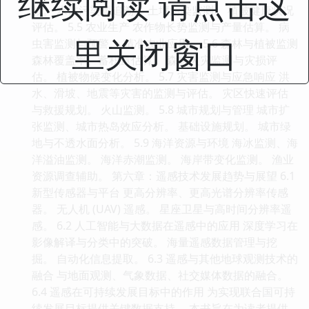
继续阅读 请点击这
拟。 水体污染源追溯。 土壤污染监测。 植被健康状况
评估。 5.5 农业生产 农作物长势监测与产量估算。 病
里关闭窗口
虫害监测与预警。 精准农业应用。 5.6 森林与植被监测
森林覆盖率、蓄积量估算。 森林火灾监测与灾损评
估。 植被物候变化分析。 5.7 灾害监测与应急响应 洪
水、滑坡、地震等灾害的监测与评估。 灾区快速评估
与救援规划。 火山监测。 5.8 城市规划与管理 城市扩
张监测、城市热岛效应分析。 基础设施规划。 城市绿
地与不透水面分析。 5.9 海洋资源与环境 海冰监测、海
洋溢油监测。 海洋赤潮监测。 海岸带变化监测。 渔业
资源调查辅助。 第六章：遥感技术发展趋势与展望 6.1
新型传感器与平台 更高分辨率、更高光谱分辨率传感
器。 无人机 (UAV) 遥感。 星座卫星与高时间分辨率遥
感。 6.2 人工智能与大数据在遥感中的应用 深度学习在
影像解译与分类中的突破。 海量遥感数据管理与挖
掘。 自动化信息提取。 6.3 遥感与其他地球观测技术的
融合 与地面观测、气象数据、社交媒体数据的融合。
6.4 遥感在可持续发展目标中的作用 为实现联合国可持
续发展目标提供关键数据支持。 本书旨在为读者提供