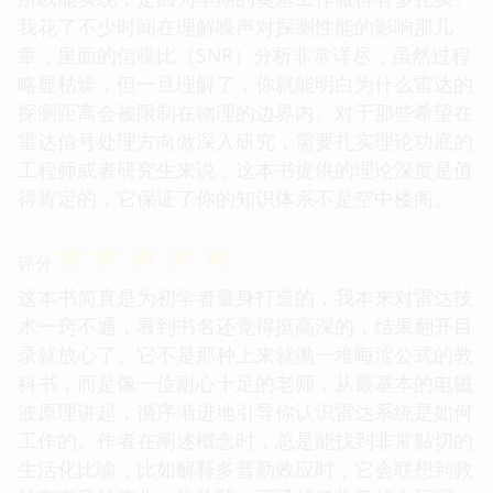
我花了不少时间在理解噪声对探测性能的影响那几
章，里面的信噪比（SNR）分析非常详尽，虽然过程
略显枯燥，但一旦理解了，你就能明白为什么雷达的
探测距离会被限制在物理的边界内。对于那些希望在
雷达信号处理方向做深入研究，需要扎实理论功底的
工程师或者研究生来说，这本书提供的理论深度是值
得肯定的，它保证了你的知识体系不是空中楼阁。
☆
☆
☆
☆
☆
评分
这本书简直是为初学者量身打造的，我本来对雷达技
术一窍不通，看到书名还觉得挺高深的，结果翻开目
录就放心了。它不是那种上来就抛一堆晦涩公式的教
科书，而是像一位耐心十足的老师，从最基本的电磁
波原理讲起，循序渐进地引导你认识雷达系统是如何
工作的。作者在阐述概念时，总是能找到非常贴切的
生活化比喻，比如解释多普勒效应时，它会联想到救