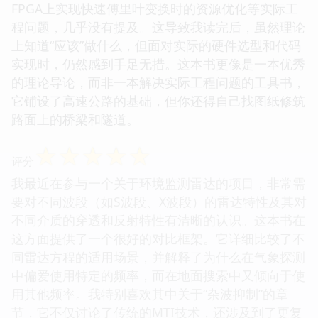
FPGA上实现快速傅里叶变换时的资源优化等实际工
程问题，几乎没有提及。这导致我读完后，虽然理论
上知道“应该”做什么，但面对实际的硬件选型和代码
实现时，仍然感到手足无措。这本书更像是一本优秀
的理论导论，而非一本解决实际工程问题的工具书，
它铺设了高速公路的基础，但你还得自己找图纸修筑
路面上的桥梁和隧道。
☆
☆
☆
☆
☆
评分
我最近在参与一个关于环境监测雷达的项目，非常需
要对不同波段（如S波段、X波段）的雷达特性及其对
不同介质的穿透和反射特性有清晰的认识。这本书在
这方面提供了一个很好的对比框架。它详细比较了不
同雷达方程的适用场景，并解释了为什么在气象探测
中偏爱使用特定的频率，而在地面搜索中又倾向于使
用其他频率。我特别喜欢其中关于“杂波抑制”的章
节，它不仅讨论了传统的MTI技术，还涉及到了更复