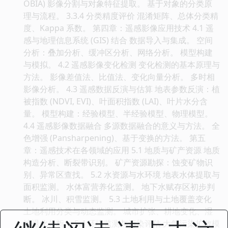
OBIA) 影像分割与对象特征提取。 基于对象的分类原
理与流程。 3.3.4 分类精度评价 混淆矩阵、总体分类精
度、Kappa 系数。 第四章：遥感影像应用技术 4.1 遥
感与地理信息系统 (GIS) 结合 数据导入与集成。 空间
分析：叠加分析、缓冲区分析、网络分析。 模型构建
与模拟。 4.2 遥感影像变化检测 变化检测的基本原理与
方法。 影像差值法、比值法、变化向量分析。 多时相
影像分析。 4.3 遥感数据反演与估算 地表参数反演：植
被指数 (NDVI, EVI)、叶面积指数 (LAI)、叶片水分含
量。 模型构建：经验模型、半经验模型、物理模型。
4.4 遥感影像数据融合 多源数据融合的意义与方法。 全
色增强 (Pansharpening)、基于变换的方法。 第五
章：遥感技术在各领域的应用 5.1 地质与矿产资源 地质
构造分析、断裂带识别。 矿产资源勘探：蚀变矿物识
别、异常区查找。 5.2 水资源与水环境 地表水体提取与
面积监测。 水体富营养化监测。 地下水赋存区初步判
断。 冰川、积雪监测。 5.3 土地利用与土地覆盖变化
土地利用分类与动态监测。 城市扩张、耕地变化、湿
地退化分析。 5.4 环境监测与污染评估 大气污染扩散模