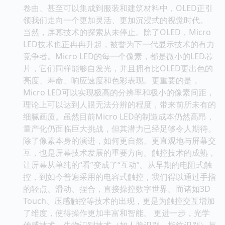
卷曲、甚至可以集成到服装和建筑材料中，OLED正引
领我们走向一个更加灵活、更加沉浸式的视觉时代。
当然，屏幕技术的探索从未停止。除了OLED，Micro
LED技术也正冉冉升起，被誉为下一代显示技术的有力
竞争者。Micro LED的每一个像素，都是微小的LED芯
片，它们同样能够自发光，并且拥有比OLED更出色的
亮度、寿命、响应速度和色彩表现。更重要的是，
Micro LED可以实现极高的分辨率和极小的像素间距，
理论上可以达到人眼无法分辨的程度，带来前所未有的
细腻画质。虽然目前Micro LED的制造成本仍然高昂，
量产化仍面临巨大挑战，但其潜力已经足够令人期待。
除了像素本身的演进，如何更自然、更直观地与屏幕交
互，也是屏幕技术发展的重要方向。触控技术的成熟，
让屏幕从单纯的“看”变成了“互动”。从早期的电阻式触
控，到如今普遍采用的电容式触控，我们得以通过手指
的轻点、滑动、捏合，直接操控数字世界。而诸如3D
Touch、压感触控等技术的出现，更是为触控交互增加
了维度，使得操作更加丰富和智能。 更进一步，光学
传感技术、生物识别技术（如人脸识别、指纹识别）与