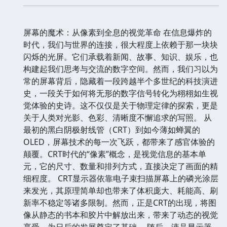
屏幕的魔术：从像素到全息的视觉革命 在信息爆炸的
时代，我们与世界的连接，很大程度上依赖于那一块块
闪烁的光屏。它们承载着新闻、故事、知识、娱乐，也
构建起我们思考与交流的数字空间。然而，我们习以为
常的屏幕背后，隐藏着一段跨越半个多世纪的科技演进
史，一段关于如何将无形的数字信号转化为栩栩如生视
觉体验的史诗。这不仅仅是关于物理定律的探索，更是
关于人类对光影、色彩、清晰度不懈追求的写照。 从
最初的黑白阴极射线管（CRT）到如今薄如蝉翼的
OLED，屏幕技术的每一次飞跃，都带来了感官体验的
颠覆。CRT时代的“像素”概念，是视觉信息的基本单
元，它的尺寸、数量和排列方式，直接决定了画面的精
细程度。 CRT显示器依靠电子束扫描屏幕上的磷光涂层
来发光，其原理简单却也带来了体积庞大、耗能高、刷
新率不稳定等诸多限制。然而，正是CRT的出现，将图
像从静态的书本和胶片中解放出来，带来了动态的视觉
享受，为日后的发展奠定了基础。 随后，液晶显示器