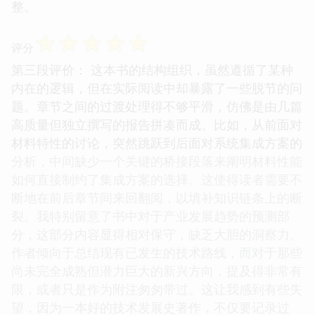
整。
☆
☆
☆
☆
☆
评分
第三段评价： 这本书的结构组织，虽然遵循了某种
内在的逻辑，但在实际阅读中却暴露了一些脱节的问
题。章节之间的过渡处理得不够平滑，仿佛是由几篇
高质量但独立撰写的报告拼凑而成。比如，从前面对
材料特性的讨论，突然跳跃到后面对系统集成方案的
分析，中间缺少一个关键的桥接段落来阐明材料性能
如何直接制约了集成方案的选择。这使得读者需要不
断地在前后章节间来回翻阅，以填补知识链条上的断
裂。我特别留意了书中对于产业发展趋势的预测部
分，这部分内容显得相对保守，缺乏大胆的洞察力。
作者倾向于总结现有已发生的技术路线，而对于那些
尚未完全成熟但潜力巨大的新兴方向，提及得非常有
限，或者只是作为附注匆匆带过。这让我感到有些失
望，因为一本好的技术发展史著作，不仅要记录过