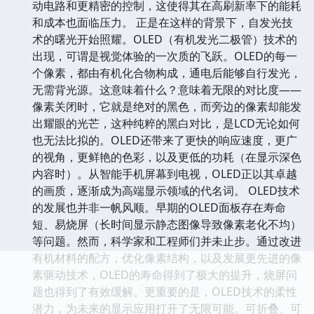
动电路和更精密的控制，这使得其在高刷新率下的能耗
和成本也面临压力。 正是在这样的背景下，自发光技
术的曙光开始照耀。OLED（有机发光二极管）技术的
出现，可谓是视觉体验的一次质的飞跃。OLED的每一
个像素，都由有机化合物构成，通电后能够自行发光，
无需背光源。这意味着什么？意味着无限的对比度——
像素关闭时，它就是绝对的黑色，而旁边的像素却能发
出耀眼的光芒，这种纯粹的黑白对比，是LCD无论如何
也无法比拟的。OLED还带来了更快的响应速度，更广
的视角，更鲜艳的色彩，以及更低的功耗（在显示深色
内容时）。从智能手机屏幕到电视，OLED正以其卓越
的画质，逐渐成为高端显示领域的代名词。 OLED技术
的发展也并非一帆风顺。早期的OLED面板存在寿命
短、易烧屏（长时间显示静态图像导致像素老化不均）
等问题。然而，科学家和工程师们并未止步。通过改进
有机材料的配方，优化像素结构，以及发展更先进的像
素驱动技术，OLED的寿命得到了极大的提升，烧屏问
题也得到了有效缓解。更重要的是，OLED技术的柔性
潜力，为未来的显示应用打开了无限可能。可折叠、可