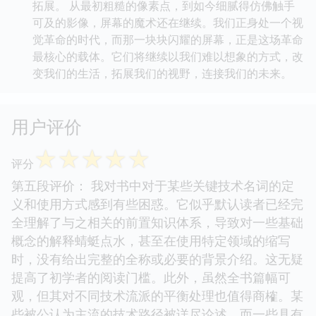
拓展。 从最初粗糙的像素点，到如今细腻得仿佛触手
可及的影像，屏幕的魔术还在继续。我们正身处一个视
觉革命的时代，而那一块块闪耀的屏幕，正是这场革命
最核心的载体。它们将继续以我们难以想象的方式，改
变我们的生活，拓展我们的视野，连接我们的未来。
用户评价
☆
☆
☆
☆
☆
评分
第五段评价： 我对书中对于某些关键技术名词的定
义和使用方式感到有些困惑。它似乎默认读者已经完
全理解了与之相关的前置知识体系，导致对一些基础
概念的解释蜻蜓点水，甚至在使用特定领域的缩写
时，没有给出完整的全称或必要的背景介绍。这无疑
提高了初学者的阅读门槛。此外，虽然全书篇幅可
观，但其对不同技术流派的平衡处理也值得商榷。某
些被公认为主流的技术路径被详尽论述，而一些具有