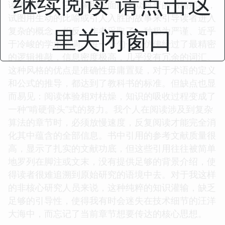
继续阅读 请点击这
读者的耐心。它不像那些面向大众科普的书籍那样，
试图用生动的比喻或引人入胜的故事来引导读者进入
里关闭窗口
复杂的概念。相反，作者采取了一种极为严谨、近乎
于冷峻的学术笔调。每一个句子都仿佛经过了最精密
的逻辑推敲，信息密度极高，几乎没有冗余的词汇。
这种风格的优点是准确性毋庸置疑，对于术语的定义
和公式的推导，都达到了教科书的标准。但缺点也显
而易见：阅读体验相对枯燥，知识的吸收过程变成了
一种“啃硬骨头”式的努力。我个人在阅读涉及到复杂
算法的章节时，必须放慢速度，反复阅读才能完全消
化其中蕴含的全部信息。书中引用的参考文献质量很
高，显示了扎实的文献功底，但这些引用往往被简单
地罗列在脚注或文末，没有提供足够的背景介绍，使
得读者很难追溯到原始研究的语境中去。对于我这样
的非核心研究人员来说，这种纯粹的知识灌输，缺乏
足够的引导性，使得我有时会迷失在技术细节的汪洋
大海中，而忘记了当前章节想要传达的核心思想。