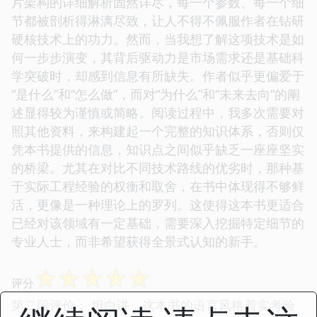
片架构的详细解析固然详尽，每一个参数、每一个细
节都被剖析得淋漓尽致，让人不得不佩服作者在钻研
硬核技术上的功力。然而，当我想了解这项技术是如
何一步步演变，其背后驱动力是市场需求还是基础科
学突破时，却感到信息有所缺失。作者似乎更偏爱于
“是什么”和“怎么做”，而对“为什么”和“未来去向”的阐
述显得较为谨慎或简略。阅读过程中，我多次需要对
照其他资料，来构建起一个完整的知识体系，否则仅
凭本书提供的信息，知识点之间似乎缺乏一座座坚实
的桥梁。尤其在对比不同技术路线的优劣时，那种基
于实际工程经验的权衡和取舍，在书中体现得不够鲜
活，更像是一种理论上的罗列。这使得这本书更适合
已经对该领域有一定基础，需要深入挖掘特定细节的
专业人士，而非希望获得全景式认知的新手。
☆
☆
☆
☆
☆
评分
第二段评价： 坦白讲，这本书的语言风格着实考验