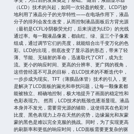
（LCD）技术的兴起，如同一次轻盈的蜕变。LCD巧妙
地利用了液晶分子的光学特性——在电场作用下，液晶
分子的排列会发生改变，从而控制液晶面板后方背光源
（最初是CCFL冷阴极荧光灯，后来演进为LED）的光线
通过率。每一颗液晶像素，都由红、绿、蓝三个子像素
组成，通过调节它们的亮度，就能组合出千变万化的色
彩。LCD的出现，彻底改变了显示器的形态，带来了轻
薄、节能、无辐射的革命，迅速取代了CRT，成为主
流。更小的响应时间、更高的分辨率、更广阔的视角，
这些曾经遥不可及的目标，在LCD技术的不断迭代中，
一步步成为现实。TFT（薄膜晶体管）技术的引入，更
是解决了LCD面板的漏光和串扰问题，让每一颗像素都
能被独立、精确地控制，极大地提升了画面的稳定性和
色彩表现力。 然而，LCD技术的瓶颈也逐渐显现。液晶
本身并不发光，需要背光源的辅助，这使得其在色彩对
比度、黑色表现力上存在天然的劣势，边缘漏光和灰蒙
蒙的黑色是难以完全克服的挑战。同时，为了实现更高
的刷新率和更低的响应时间，LCD面板需要更复杂的驱