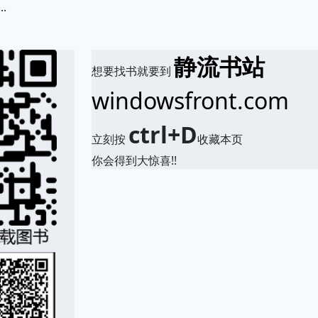
.
静流书站
想要找书就要到
windowsfront.com
ctrl+D
立刻按
收藏本页
你会得到大惊喜!!