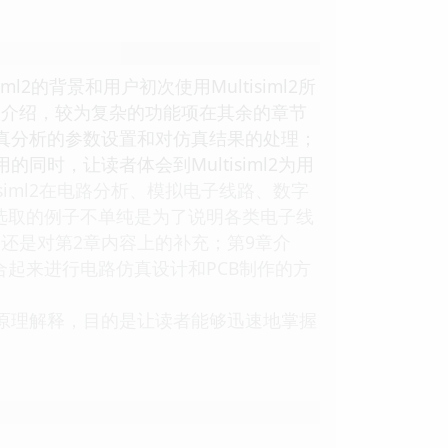
l2的背景和用户初次使用Multisiml2所
行了介绍，较为复杂的功能项在其余的章节
绍仿真分析的参数设置和对仿真结果的处理；
的同时，让读者体会到Multisiml2为用
siml2在电路分析、模拟电子线路、数字
选取的例子不单纯是为了说明各类电子线
法，还是对第2章内容上的补充；第9章介
rdl2联合起来进行电路仿真设计和PCB制作的方
路原理解释，目的是让读者能够迅速地掌握