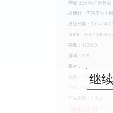
作者
:王冠华,卢庆龄著
出版社
：国防工业出
出版日期
：2014-04-0
ISBN
：97871180935
字数
：413000
页码
：279
版次
：1
继续
装帧
：平装
开本
：16开
商品重量
：0.4kg
编辑推荐