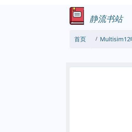
静流书站
首页
Multisi