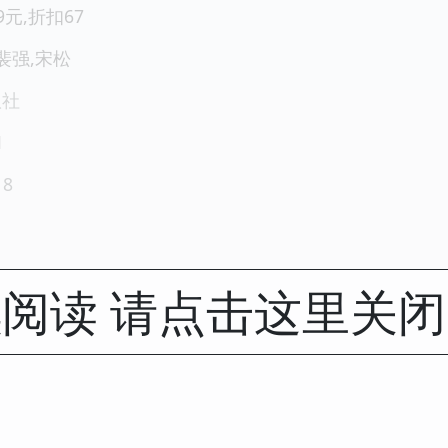
.9元,折扣67
,裴强,宋松
版社
1
18
阅读 请点击这里关