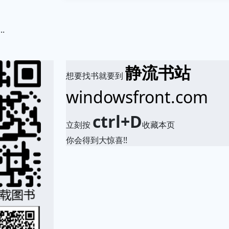
.
静流书站
想要找书就要到
windowsfront.com
ctrl+D
立刻按
收藏本页
你会得到大惊喜!!