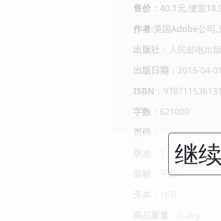
售价
：40.1元,便宜18
作者
:美国Adobe公司
出版社
：人民邮电出
出版日期
：2015-04-0
ISBN
：97871153613
字数
：621000
页码
：
继续
版次
：1
装帧
：平装
开本
：16开
商品重量
：0.4kg