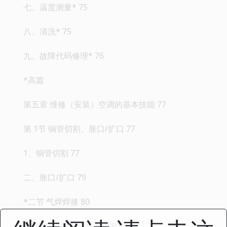
七、温度测量* 75
八、清洗* 75
九、故障代码修理* 76
*高篇
第五章 维修（安装）空调的基本技能 77
第 1节 铜管切割、胀口/扩口 77
1、铜管切割 77
二、胀口/扩口 79
*二节 气焊焊接 80
1、气焊设备构成与连接 80