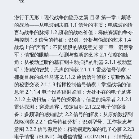
潜行于无形：现代战争的隐形之翼 目录 第一章：频谱的战场——从电波到决胜 1.1 信号的本质：电磁波的语言与战争的脉搏 1.2 频谱的战略价值：稀缺资源的争夺与控制 1.3 信号的特征：识别、分析与伪装的艺术 1.4 战场上的“声音”：不同频段的战场意义 第二章：洞察敌军：情报的眼睛——侦测与监听的艺术 2.1 侦察的触角：从被动监听的基石到主动扫描的利器 2.1.1 被动监听：潜藏的智慧，无声的捕获 2.1.1.1 雷达信号侦察：捕捉目标的蛛丝马迹 2.1.1.2 通信信号侦察：窃听敌军的秘密交谈 2.1.1.3 指挥控制信号侦察：掌握战场的信息流 2.1.1.4 电子设备辐射监测：无处不在的电子足迹 2.1.2 主动扫描：信号的探索者，信息的揭示者 2.1.2.1 雷达探测：穿透迷雾，锁定目标 2.1.2.2 电子侦察设备：多频谱的感知能力 2.2 信号的解读：从原始数据到战略洞察 2.2.1 信号特征分析：识别型号、工作状态与意图 2.2.2 信号源定位：精确锁定敌军的电子心脏 2.2.3 电子情报（ELINT）与通信情报（COMINT）：情报战的双翼 2.3 侦测的挑战与应对：对抗的博弈，技术的演进 2.3.1 信号的隐蔽技术：低截获概率（LPI）与跳频 2.3.2 侦测技术的反制：抗干扰、抗侦察的设计 第三章：干扰与欺骗：战争的迷雾——压制与诱导的策略 3.1 干扰的原理与分类：声音的扭曲，信息的阻塞 3.1.1 压制性干扰：用噪声淹没敌人的通信与雷达 3.1.1.1 连续波干扰：单调的压制，致命的沉默 3.1.1.2 脉冲干扰：断续的打击，混乱的指令 3.1.1.3 噪声干扰：无方向的攻击，全面覆盖的压制 3.1.2 欺骗性干扰：用假象迷惑敌人的判断 3.1.2.1 回波欺骗：制造虚假的战场影像 3.1.2.2 信号复制与重放：复制敌军信号，制造混乱 3.1.2.3 电子诱饵：吸引敌人的火力，保护己方目标 3.2 干扰的战场应用：战术的艺术，实效的检验 3.2.1 雷达干扰：让敌人的眼睛失明 3.2.1.1 欺骗敌方雷达：错误的目标识别与跟踪 3.2.1.2 压制敌方雷达：使其无法正常工作 3.2.2 通信干扰：切断敌人的指挥与联络 3.2.2.1 语音干扰：让敌人的命令无法传递 3.2.2.2 数据链干扰：扰乱信息交换，破坏协同作战 3.2.3 导航与制导干扰：让敌人的武器迷失方向 3.3 干扰技术的演进与对抗：永恒的猫鼠游戏 3.3.1 智能干扰：根据敌方信号特性进行自适应干扰 3.3.2 宽带干扰与窄带干扰：不同策略下的选择 3.3.3 反干扰技术：识别、过滤与补偿干扰信号 第四章：主动出击：电子攻击的利剑——摧毁与瘫痪的手段 4.1 电子攻击的定义与目标：直击敌方的电子系统 4.2 电子攻击的类型与方法：精准打击，致命一击 4.2.1 武器化信号：将信号转化为攻击的利器 4.2.1.1 微波武器：定向能攻击，瞬间摧毁 4.2.1.2 激光武器：精准光束，瘫痪电子设备 4.2.2 计算机病毒与网络攻击：渗透与瘫痪的信息战 4.2.2.1 攻击指挥控制系统：瓦解敌军的决策中枢 4.2.2.2 攻击武器系统：使其失去战斗力 4.2.2.3 攻击通信网络：切断敌军的信息生命线 4.2.3 电子战武器的部署与运用：特种作战的威力 4.3 电子攻击的效能与限制：战略威慑与战术运用 4.4 电子攻击的未来发展：智能化、自主化与无人化 第五章：隐身与反隐身：战场伪装的艺术——躲藏与反制的较量 5.1 隐身的原理与技术：让自身消失在敌人的视线中 5.1.1 雷达隐身：降低雷达反射截面积（RCS） 5.1.1.1 外形设计：减小反射面，避免直角 5.1.1.2 吸波材料：吸收雷达波，减少反射 5.1.1.3 涂层技术：改变表面特性，降低可探测性 5.1.2 红外隐身：降低自身红外辐射，对抗红外探测 5.1.3 声学隐身：降低自身产生的噪音，对抗声学探测 5.1.4 光学隐身：模拟周围环境，融入背景 5.2 反隐身技术：揭露隐藏的敌人 5.2.1 低频雷达：穿透隐身效果，探测目标 5.2.2 合成孔径雷达（SAR）：高分辨率成像，识别细节 5.2.3 多传感器融合：综合判断，减少误判 5.2.4 信号分析与识别：从微弱信号中提取信息 5.3 隐身与反隐身的持续对抗：技术的螺旋式发展 第六章：信息战的核心：网络空间的攻防——虚拟战场与现实冲突 6.1 网络空间的战略意义：新时代的战争空间 6.2 网络攻击的类型与手段：无声的渗透，致命的破坏 6.2.1 入侵与破坏：窃取信息，瘫痪系统 6.2.2 间谍与窃密：获取敏感数据，掌握主动 6.2.3 虚假信息传播：混淆视听，制造混乱 6.3 网络防御的策略与技术：固若金汤的防护网 6.3.1 入侵检测与防御：实时监控，及时响应 6.3.2 数据加密与安全认证：保护信息完整与安全 6.3.3 漏洞管理与补丁更新：消除潜在威胁 6.3.4 情报共享与协同防御：集众之力，抵御攻击 6.4 网络战与传统军事行动的融合：信息优势的放大器 第七章：电子战的未来：智能化、自主化与一体化 7.1 人工智能在电子战中的应用：让机器具备“智慧” 7.1.1 智能侦测与识别：快速分析海量信号 7.1.2 自适应干扰与欺骗：实时调整策略，有效压制 7.1.3 自主攻击与决策：在复杂环境中独立作战 7.2 无人系统在电子战中的角色：拓展战场边界 7.2.1 无人侦察平台：长时间、大范围的侦察 7.2.2 无人干扰平台：灵活部署，精准打击 7.2.3 无人机群协同作战：形成强大的电子战体系 7.3 电子战与人工智能、无人系统的一体化：形成新的作战模式 7.4 电子战的伦理与法律挑战：规则的重塑，责任的界定 引言： 在现代战争的宏大叙事中，硝烟与炮火固然触目惊心，但战场上无形的电波洪流，却扮演着更为深刻而关键的角色。它们如同无声的神经系统，连接着战场上的每一个节点，传递着生死攸关的信息，也构成了敌我双方攻防的核心。从古老的信号传递到如今的复杂电磁频谱，人类对电磁波的运用，早已渗透到军事斗争的每一个角落。 本书并非一部军事历史的回溯，也非仅仅罗列战术技巧的堆砌。它旨在深入剖析现代战争中，那些隐藏在电磁频谱之下的制胜机理。我们将一同探索，在这场无声的较量中，如何通过洞察敌军的电子脉搏，来把握战争的先机；如何巧妙地运用干扰与欺骗的艺术，来制造敌方的混乱与失误；如何通过精准的电子攻击，来瘫痪敌方的指挥与作战体系；如何在高科技的伪装下，让自身成为战场上难以捕捉的幽灵；又如何在虚拟的网络空间中，赢得信息战的胜利。 本书将带领读者穿越电磁的海洋，理解信号的语言，掌握侦测的智慧，领略干扰的威力，感受电子攻击的震撼，体会隐身与反隐身的博弈，并展望电子战的未来发展趋势。我们相信，只有深入理解这些“看不见”的战场规则，才能真正洞悉现代战争的本质，并在未来的冲突中，占据制胜的关键。 第一章：频谱的战场——从电波到决胜 电磁频谱，这个在我们日常生活中看似抽象的概念，在军事领域却是一个充满战略价值的“战场”。它涵盖了从低频的无线电波到高频的微波、红外线乃至可见光等一系列电磁辐射。每一种电磁波都携带着独特的信息，它们如同战场上的信使，传递着战术指令、目标情报、武器状态等关键数据。因此，谁能有效掌握、利用和控制电磁频谱，谁就可能在现代战争中获得决定性的优势。 1.1 信号的本质：电磁波的语言与战争的脉搏 从本质上讲，所有的电子设备，无论是雷达、通信系统还是导航设备，都在通过发射、接收和处理电磁波来完成其功能。这些电磁波并非杂乱无章，它们具有特定的频率、波形、调制方式、功率等特征，如同具有特定“语言”和“口音”的信号。敌我双方的通信信号、雷达扫描信号、电子战设备的干扰信号，都构成了战场上复杂而动态的电磁环境。理解这些信号的“语言”，识别它们的“身份”，是展开一切电子对抗活动的基础。 1.2 频谱的战略价值：稀缺资源的争夺与控制 电磁频谱资源并非取之不尽，用之不竭。可用的频段是有限的，而随着现代科技的发展，对频谱的需求却在不断增长。军事通信、雷达探测、精确制导、情报侦察等各个领域都需要占据特定的频段。因此，频谱的分配、利用和保护，本身就构成了一场激烈的战略竞争。拥有充足且高效的频谱资源，意味着能够支持更先进、更强大的电子战能力，从而在战场上获得主动权。频谱的控制权，也逐渐成为决定战争胜负的关键因素之一。 1.3 信号的特征：识别、分析与伪装的艺术 每一个电磁信号都如同一个独特的“身份证”。通过分析其频率、带宽、调制方式、脉冲宽度、脉冲重复频率等参数，军事分析人员可以判断出这是何种类型的信号（例如，是雷达信号还是通信信号），甚至是具体的设备型号。这种识别能力，是电子情报侦察的核心。反之，为了躲避侦测，己方设备会采取各种措施来改变信号特征，例如使用跳频技术（在不同频率间快速切换）、改变调制方式、降低发射功率等，从而实现“隐形”或“低可探测性”（LPI）。这种识别与反识别的博弈，构成了信号特征分析艺术的核心。 1.4 战场上的“声音”：不同频段的战场意义 不同的电磁频段，在战场上具有不同的“声音”和用途。 低频段（LF、MF、HF）：穿透性强，传播距离远，适合远距离通信和情报侦察，但带宽有限，传输速率较低。 甚高频（VHF）和超高频（UHF）：通信效率高，常用于短距离的战术通信，如步兵、坦克之间的联络。 微波频段（SHF）：带宽宽，传输速率高，是雷达、卫星通信、微波通信等的核心频段，也是电子战的重点对抗区域。 毫米波频段（EHF）：分辨率高，波束窄，适合精确制导武器和高分辨率雷达，但易受大气衰减影响。 红外线和可见光：用于光学侦察、热成像、激光制导等，虽然不属于严格意义上的“电波”，但在电子战的广义范畴内，也常常被纳入考量。 理解不同频段的特性，以及它们在战场上所承载的意义，对于制定有效的电子对抗策略至关重要。例如，在高强度电子对抗环境下，己方需要能够有效利用低频段的通信手段，同时又能对敌方的高性能雷达信号进行压制。 第二章：洞察敌军：情报的眼睛——侦测与监听的艺术 战场上，知己知彼，百战不殆。而在现代战争中，“知”的一个重要维度，就是通过电子侦测与监听，来洞察敌军的电子活动，获取宝贵的情报。这些情报，能够揭示敌军的兵力部署、作战意图、武器系统状态，甚至指挥决策过程。侦测与监听，如同赋予了战场上无形的“眼睛”和“耳朵”，让我们可以穿透迷雾，洞察敌军的每一个细微动作。 2.1 侦察的触角：从被动监听的基石到主动扫描的利器 电子侦察的手段多种多样，但核心在于如何有效地捕获和分析敌方的电磁辐射。侦察手段可以大致分为两大类：被动监听和主动扫描。 2.1.1 被动监听：潜藏的智慧，无声的捕获 被动监听是指在不向外发射任何信号的情况下，接收和分析来自敌方设备的电磁辐射。这种方式的优势在于隐蔽性极高，难以被敌方察觉，因此是获取情报的“杀手锏”。 2.1.1.1 雷达信号侦察：捕捉目标的蛛丝马迹 雷达是现代军事作战中不可或缺的装备，用于探测、跟踪目标，并为其提供精确的导航和制导信息。雷达工作时会发射电磁波，并接收目标反射的信号。雷达信号侦察设备，能够接收这些雷达信号，并对其进行分析。通过分析雷达信号的参数，如工作频率、脉冲宽度、脉冲重复频率、天线扫描方式等，可以判断出雷达的类型（如搜索雷达、跟踪雷达、火控雷达），甚至具体型号，从而了解敌方探测能力和火力部署。例如，发现敌方部署了高精度火控雷达，就意味着该区域可能存在即将发射的导弹或火炮。 2.1.1.2 通信信号侦察：窃听敌军的秘密交谈 军事通信是维持指挥、控制和协同的关键。通信信号侦察设备，能够截获敌军的无线电通信信号，包括语音通信、数据通信以及其他形式的信号。通过对这些信号进行解调、解码，可以获得敌军的命令、情报、报告等信息。通信情报（COMINT）是电子情报的重要组成部分，往往能直接揭示敌军的意图和行动计划。即使无法完全破译，仅仅截获信号本身，也能分析出通信的频率、方向、强度、规律性等，为电子战提供基础信息。 2.1.1.3 指挥控制信号侦察：掌握战场的信息流 现代战争高度依赖复杂的指挥控制（C2）系统，这些系统通过各种通信链路传递信息，协调部队行动。指挥控制信号侦察，专门针对这些C2链路进行监听，旨在掌握敌军的指挥链条、决策流程以及信息传递的实时情况。这能够帮助我方了解敌军的指挥体系是否有效，以及在关键时刻是否能及时传达命令。 2.1.1.4 电子设备辐射监测：无处不在的电子足迹 除了雷达和通信设备，战场上还有大量其他电子设备会产生电磁辐射，例如导航设备、电子战设备、甚至某些武器的发射控制单元。电子设备辐射监测，通过覆盖更宽的频段，更全面的分析这些非主要的辐射源，能够发现敌军的电子设备部署情况，甚至其武器系统的启动和运行状态。这些看似微小的辐射，有时也能提供关键的侦察线索。 2.1.2 主动扫描：信号的探索者，信息的揭示者 主动扫描是指通过向外发射电磁波，并分析返回的信号来探测目标。这种方式的优点是探测范围广，能够主动发现隐藏的敌人，但同时也存在被敌方侦测到的风险。 2.1.2.1 雷达探测：穿透迷雾，锁定目标 这是最经典的主动扫描方式。我方发射雷达波，照射预设区域，然后接收从目标（如敌方飞机、舰船、车辆）反射回来的回波。通过分析回波的到达时间、方向、强度、多普勒频移等信息，可以确定目标的距离、方位、速度、甚至某些特征。现代的先进雷达，如相控阵雷达、低截获概率雷达，能够实现更快速、更隐蔽的探测。 2.1.2.2 电子侦察设备：多频谱的感知能力 某些先进的电子侦察平台，并非仅限于被动监听，而是集成了主动扫描的功能，能够主动发射特定频率的信号，以探测特定类型的目标。例如，某些电子侦察机可能配备有专门的探测雷达，用于扫描广阔的区域，搜寻敌方部署的雷达系统。这种主动扫描能力，弥补了被动监听的局限性，使得侦察活动更加全面和主动。 2.2 信号的解读：从原始数据到战略洞察 捕获了大量的电磁信号后，真正的挑战才刚刚开始：如何从这些原始数据中提取出有价值的情报。这需要一套复杂的信号分析和解读流程。 2.2.1 信号特征分析：识别型号、工作状态与意图 如前所述，信号的特征参数是识别其身份的关键。通过建立庞大的信号特征数据库，比对分析出的参数，可以判断出信号源的具体设备型号。例如，通过分析雷达信号的特征，可以判断是敌方防空雷达还是预警雷达。同时，信号的工作状态（如是否处于连续扫描、目标跟踪模式）和发射规律，也能间接推断出敌方的作战意图。 2.2.2 信号源定位：精确锁定敌军的电子心脏 仅仅知道敌方存在某个电子设备是不够的，更重要的是要知道它在哪里。信号源定位技术，是电子侦察的重中之重。通过利用多个侦察点接收同一信号，并通过三角测量、到达时间差（TDOA）、到达角度（DOA）等技术，可以精确地计算出信号源的地理位置。将敌方雷达、通信站等关键电子设施的位置绘制在地图上，就能为后续的电子攻击或火力打击提供精准的目标坐标。 2.2.3 电子情报（ELINT）与通信情报（COMINT）：情报战的双翼 电子情报（ELINT）主要指对非通信类电子设备（如雷达、导航系统）的辐射进行侦察、分析和识别所获得的情报。 通信情报（COMINT）则专注于截获和分析通信信号。 ELINT和COMINT是电子侦察的两大支柱，它们相互补充，共同构成了现代军事情报体系的重要组成部分。ELINT可以揭示敌军的电子系统能力和部署，而COMINT则能直击敌军的指挥意图和作战计划。 2.3 侦测的挑战与应对：对抗的博弈，技术的演进 电子侦察并非一帆风顺，敌方也在不断地采取措施来对抗侦察。 2.3.1 信号的隐蔽技术：低截获概率（LPI）与跳频 为了降低被侦测到的概率，现代电子设备广泛采用低截获概率（LPI）技术。例如，LPI雷达的信号功率较低，波形复杂，且在频率上进行快速跳变，使得侦察设备难以锁定和识别。跳频通信也通过在短时间内频繁更换通信频率，来规避敌方对特定频率的监听。 2.3.2 侦测技术的反制：抗干扰、抗侦察的设计 面对敌方的隐蔽技术，侦察设备也在不断进化。先进的侦察系统具备更强的信号处理能力，能够从复杂的背景噪声中提取微弱的信号。同时，发展抗干扰技术，使得侦察设备在遭受敌方干扰时，仍能保持一定的探测能力。此外，利用多平台、多传感器信息融合，也能够弥补单一侦察手段的不足，提高侦测的成功率。 第三章：干扰与欺骗：战争的迷雾——压制与诱导的策略 在电磁频谱的战场上，除了侦察敌军，更直接的对抗手段就是运用干扰与欺骗技术，给敌军制造混乱，使其判断失误，甚至丧失作战能力。干扰，如同在战场上投下一团团迷雾，扭曲敌人的视线；欺骗，则如同变幻莫测的幻影，诱导敌人走向错误的战场。这是一种集智慧、技术与策略于一体的博弈，目标在于有效削弱敌方的电子系统效能，为己方作战创造有利条件。 3.1 干扰的原理与分类：声音的扭曲，信息的阻塞 干扰的根本原理是利用自身的电磁信号，对敌方电磁信号的接收和处理过程产生不利影响。根据其作用方式，干扰可以大致分为压制性干扰和欺骗性干扰。 3.1.1 压制性干扰：用噪声淹没敌人的通信与雷达 压制性干扰旨在通过发射高强度的信号，淹没或削弱敌方设备的正常工作信号，使其无法有效地接收或处理信息。 3.1.1.1 连续波干扰：单调的压制，致命的沉默 连续波（CW）干扰是指以持续的、单调的电磁波能量对敌方信号进行压制。这种干扰方式简单有效，对于那些工作在固定频率上的通信或雷达系统，可以通过发射相同或邻近频率的强信号，使其接收机的灵敏度大幅下降，甚至完全无法工作。其效果如同在安静的环境中，突然发出持续不断的刺耳噪音，让人无法集中注意力。 3.1.1.2 脉冲干扰：断续的打击，混乱的指令 脉冲干扰是指发射一系列短促的脉冲信号，对敌方设备进行干扰。这种干扰方式可以针对雷达的脉冲接收机，使其在接收到干扰脉冲时，误判为目标回波，产生虚警；或者干扰其对真实回波的识别。通过精心设计的脉冲形状和重复频率，可以模拟真实的雷达回波，或者在敌方雷达脉冲之间注入干扰，使其无法正确测距或测速。 3.1.1.3 噪声干扰：无方向的攻击，全面覆盖的压制 噪声干扰是一种广谱干扰，其能量分布在较宽的频率范围内。这种干扰方式通常产生的是一种“噪音”，能够有效地淹没敌方接收到的所有信号，无论其工作频率如何。就像在寂静的房间里突然爆发巨大的白噪音，足以让任何细微的声音都无法被听清。对于通信系统而言，噪声干扰能够切断其通信链路；对于雷达而言，则会严重降低其探测能力。 3.1.2 欺骗性干扰：用假象迷惑敌人的判断 欺骗性干扰并非简单地压制信号，而是要制造虚假的信号或信息，误导敌方的判断，使其做出错误的决策。 3.1.2.1 回波欺骗：制造虚假的战场影像 通过发射模拟的、虚假的雷达回波，可以欺骗敌方雷达。例如，可以生成虚假的雷达目标，使其出现在错误的位置、具有错误的运动轨迹。这能够诱使敌方的防空系统将注意力集中在虚假目标上，或者在战场上制造混乱，使其无法区分真实的威胁。 3.1.2.2 信号复制与重放：复制敌军信号，制造混乱 电子战系统可以截获敌方的通信或雷达信号，然后进行复制，并重新发射出去。例如，可以复制敌方部队的通信信号，然后以己方的身份发送虚假信息，扰乱敌方的指挥体系。或者复制敌方雷达信号，并延迟一段时间后重放，制造重复的目标映像，使其混淆。 3.1.2.3 电子诱饵：吸引敌人的火力，保护己方目标 电子诱饵是一种模拟敌方重要目标（如飞机、导弹）的电磁信号源。将其部署在战场上，可以吸引敌方的雷达探测和导弹攻击，从而保护己方真实的、更重要的目标。诱饵本身可能是一个简单的信号发生器，也可能是一个具备一定机动能力的无人平台。 3.2 干扰的战场应用：战术的艺术，实效的检验 干扰与欺骗技术的运用，是电子战中非常重要的战术组成部分，其应用场景广泛，效果显著。 3.2.1 雷达干扰：让敌人的眼睛失明 雷达是现代军事作战的“眼睛”，对其进行干扰，能够极大地削弱敌方的侦察、跟踪和指挥能力。 3.2.1.1 欺骗敌方雷达：错误的目标识别与跟踪 通过发射欺骗性信号，可以使敌方雷达将己方目标识别为友方，或者将不存在的目标识别为威胁。这可以用于掩护己方部队的行动，或者诱使敌方误判形势，采取错误的应对措施。 3.2.1.2 压制敌方雷达：使其无法正常工作 通过强烈的压制性干扰，可以直接使敌方雷达瘫痪，使其无法探测到任何目标。在攻击敌方雷达阵地时，或者在己方部队突破敌方防线时，这种干扰是至关重要的。例如，在空袭行动中，电子战飞机可以提前对敌方的防空雷达进行干扰，为其攻击机群开辟安全通道。 3.2.2 通信干扰：切断敌人的指挥与联络 通信是维持部队协同作战的生命线。对敌方通信进行干扰，能够有效瓦解其指挥体系，使其陷入混乱。 3.2.2.1 语音干扰：让敌人的命令无法传递 通过在敌方语音通信的频段上注入噪声或特定的干扰信号，可以使敌方的语音通信变得模糊不清，甚至完全无法听到。这将直接阻碍指挥官向部队下达命令，导致部队行动迟缓、协调失灵。 3.2.2.2 数据链干扰：扰乱信息交换，破坏协同作战 现代战争中，数据链在部队之间的信息交换中扮演着重要角色。对数据链进行干扰，可以阻止敌方部队之间共享目标信息、态势感知信息，甚至武器指令。这将极大地破坏敌方的协同作战能力，使其变成一盘散沙。 3.2.3 导航与制导干扰：让敌人的武器迷失方向 许多武器系统，特别是导弹和精确制导炸弹，都依赖于导航和制导系统来打击目标。对这些系统进行干扰，能够使其偏离目标，甚至完全失效。 GPS干扰：GPS（全球定位系统）是目前最常用的导航系统之一。通过发射GPS欺骗或压制信号，可以使敌方的GPS接收机接收到错误的定位信息，导致导弹或飞行器飞错方向。 雷达/激光制导干扰：针对敌方武器的雷达或激光制导系统，可以发射干扰信号，使其无法锁定目标，或者干扰其对目标信息的识别。 3.3 干扰技术的演进与对抗：永恒的猫鼠游戏 干扰技术与反干扰技术之间，是永恒的“猫鼠游戏”。一方发展新的干扰手段，另一方则研发更有效的反制技术。 3.3.1 智能干扰：根据敌方信号特性进行自适应干扰 现代电子战系统不再是简单的“广谱撒网”，而是能够通过侦察和分析敌方信号的特征，然后有针对性地调整自身的干扰策略，以达到最佳的干扰效果。这种“智能干扰”能够根据敌方雷达的模式、通信的频率变化等，实时调整自身的干扰频率、功率和波形，使其干扰效率更高，消耗的能量更少。 3.3.2 宽带干扰与窄带干扰：不同策略下的选择 宽带干扰可以覆盖较宽的频段，对多种信号同时产生影响，但其能量分布较为分散。窄带干扰则集中能量在某个特定频段，对特定信号的压制效果更强，但容易被敌方的频率跳变或频率捷变技术所规避。如何选择合适的干扰方式，取决于战场上的具体情况和敌我双方的电子对抗能力。 3.3.3 反干扰技术：识别、过滤与补偿干扰信号 敌方的干扰虽然强大，但并非无懈可击。己方通过发展反干扰技术，能够识别、过滤甚至补偿干扰信号的影响。例如，通过先进的数字信号处理技术，可以从充满噪声的信号中提取出微弱的目标回波；通过自适应滤波技术，可以滤除特定的干扰频率；通过冗余通信链路或频率备份，可以在一条链路被干扰时，及时切换到另一条链路。