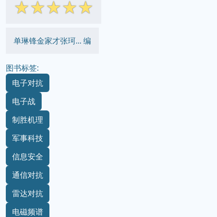
☆
☆
☆
☆
☆
单琳锋金家才张珂... 编
图书标签:
电子对抗
电子战
制胜机理
军事科技
信息安全
通信对抗
雷达对抗
电磁频谱