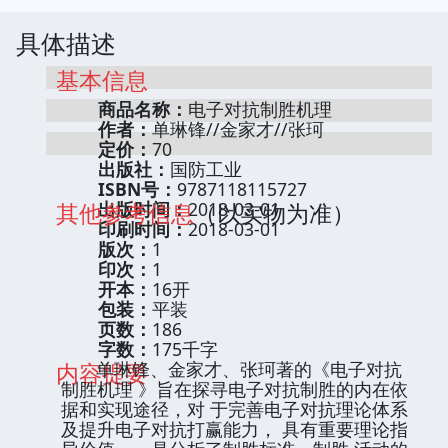
具体描述
基本信息
商品名称：
电子对抗制胜机理
作者：
单琳锋//金家才//张珂
定价：
70
出版社：
国防工业
ISBN号：
9787118115727
其他参考信息
出版时间：
2018-03-01
（以实物为准）
印刷时间：
2018-03-01
版次：
1
印次：
1
开本：
16开
包装：
平装
页数：
186
字数：
175千字
内容提要
单琳锋、金家才、张珂著的《电子对抗
制胜机理 》旨在探寻电子对抗制胜的内在依
据和实现途径，对 于完善电子对抗理论体系
及提升电子对抗打赢能力， 具有重要理论指