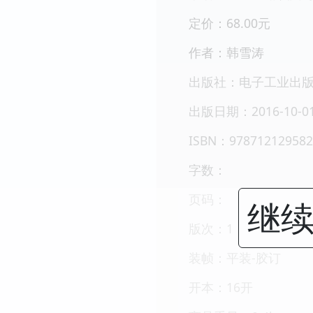
定价：68.00元
作者：韩雪涛
出版社：电子工业出
出版日期：2016-10-0
ISBN：978712129582
字数：
页码：
继续
版次：1
装帧：平装-胶订
开本：16开