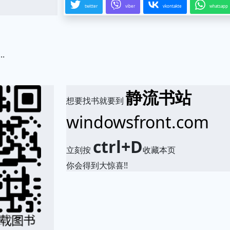
twitter
viber
vkontakte
whatsapp
.
静流书站
想要找书就要到
windowsfront.com
ctrl+D
立刻按
收藏本页
你会得到大惊喜!!