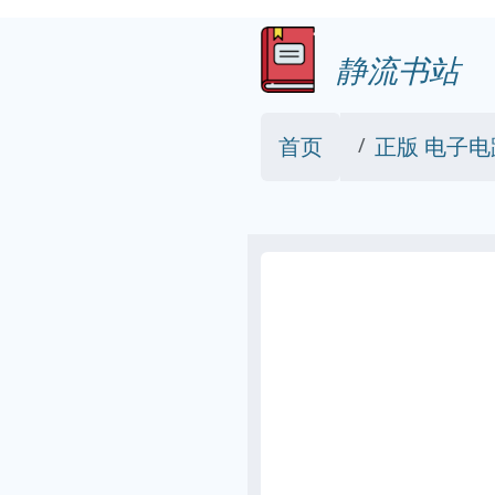
静流书站
首页
正版 电子电路