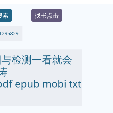
搜索
找书点击
95829
图与检测一看就会
涛
df epub mobi txt