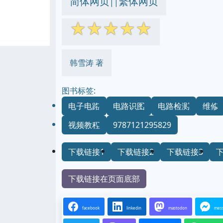
简体网页
繁体网页
||
☆
☆
☆
☆
☆
韩雪涛 著
图书标签:
电子电路
电路识图
电路检测
维修
视频教程
9787121295829
下载链接1
下载链接2
下载链接3
下载链接在页面底部
facebook
linkedin
mastodon
mes