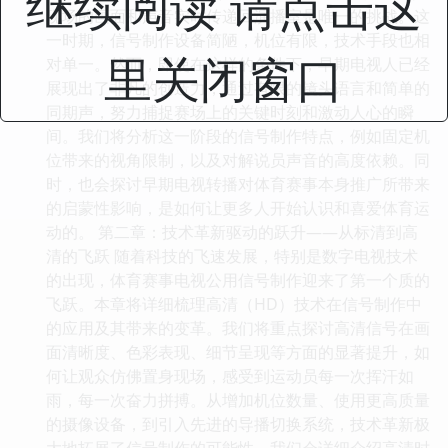
继续阅读 请点击这
现场的画面和声音实时传递回演播室是唯一的挑战。这
一时期，信号制作设备简陋，机位有限，技术手段也相
里关闭窗口
对单一。然而，即使在这样的条件下，早期电视人已经
展现出了非凡的创造力，通过有限的镜头语言和简单的
同期声，努力捕捉赛场上的关键时刻和激动人心的瞬
间。我们将分析这一阶段的信号制作特点，例如固定机
位带来的视角限制，以及对解说员声音的高度依赖。同
时，也会探讨早期电视转播对体育赛事本身推广所带来
的启蒙性影响，是如何让更多人开始认识和喜爱体育运
动的。 第二章：技术革新驱动的跃升——从标清到高
清的飞跃 随着科技的飞速发展，特别是数字电视技术
的出现，体育赛事电视公用信号制作迎来了第一个质的
飞跃。本章将详细梳理高清（HD）技术在信号制作中
的应用及其带来的变革。我们将重点探讨高清信号在画
面清晰度、色彩表现、细节呈现等方面的显著提升，如
何让观众仿佛置身现场，感受到运动员每一次挥汗如
雨，每一次奋力拼搏。从增加机位数量、使用更高质量
的摄像设备，到引入先进的导播切换系统，技术革新极
大地拓展了信号制作的可能性。我们会详细介绍高清时