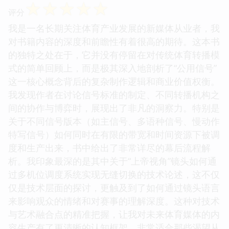
☆
☆
☆
☆
☆
评分
我是一名长期关注体育产业发展的新媒体从业者，我
对书籍内容的深度和前瞻性有着很高的期待。这本书
的独特之处在于，它并没有停留在对传统体育转播模
式的简单回顾上，而是极其深入地剖析了“公用信号”
这一核心概念背后的复杂制作逻辑和商业价值权衡。
我发现作者在讨论信号标准的制定、不同转播机构之
间的协作与博弈时，展现出了非凡的洞察力。特别是
关于不同信号版本（如主信号、多语种信号、慢动作
特写信号）如何同时在有限的带宽和时间资源下被调
度和生产出来，书中给出了非常详尽的幕后流程解
析。我印象最深的是其中关于“上帝视角”镜头如何通
过多机位调度系统实现无缝切换的技术论述，这不仅
仅是技术层面的探讨，更触及到了如何通过镜头语言
来影响观众的情绪和对赛事的理解深度。这种对技术
与艺术融合点的精准把握，让我对未来体育媒体的内
容生产有了更清晰的认知框架，非常适合那些渴望从