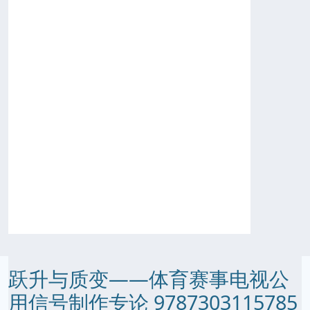
跃升与质变——体育赛事电视公
用信号制作专论 9787303115785