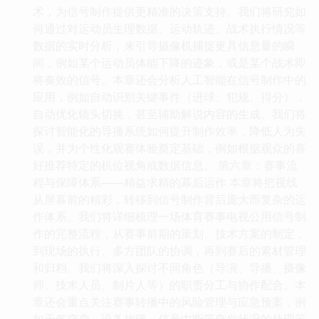
术，为信号制作提供更精准的决策支持。我们将研究如
何通过对运动员生理数据、运动轨迹、战术执行情况等
数据的实时分析，来引导摄像机捕捉更具信息量的瞬
间，例如某个运动员体能下降的迹象，或是某个战术即
将奏效的信号。本章还会分析人工智能在信号制作中的
应用，例如自动识别关键事件（进球、犯规、得分），
自动优化镜头切换，甚至辅助解说内容的生成。我们将
探讨智能化的导播系统如何提升制作效率，降低人为失
误，并为个性化观赛体验奠定基础，例如根据观众的喜
好推荐特定的机位视角或数据信息。 第六章：赛事流
程与保障体系——精益求精的幕后运作 本章将把视线
从屏幕前的精彩，转移到信号制作背后庞大而复杂的运
作体系。我们将详细梳理一场体育赛事电视公用信号制
作的完整流程，从赛事前期的策划、技术方案的制定，
到现场的执行、多方团队的协调，再到赛后的素材管理
和归档。我们将深入探讨不同角色（导演、导播、摄像
师、技术人员、制片人等）的职责分工与协作配合。本
章还会重点关注赛事转播中的风险管理与应急预案，例
如天气突变、设备故障、信号中断等突发状况的处理策