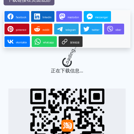
facebook
linkedin
mastodon
messenger
pinterest
reddit
telegram
twitter
viber
vkontakte
whatsapp
复制链接
Loading...
正在下载信息...