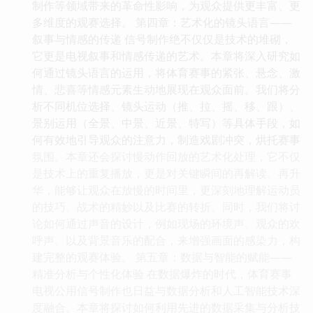
制作等领域带来的革命性影响，为观众提供更丰富、更
多维度的观赛选择。 第四章：艺术化的镜头语言——
叙事与情感的传递 信号制作绝不仅仅是技术的堆砌，
它更是电视叙事和情感传递的艺术。本章将深入研究如
何通过镜头语言的运用，将体育赛事的紧张、悬念、激
情、悲喜等情感元素生动地展现在观众面前。我们将分
析不同机位选择、镜头运动（推、拉、摇、移、跟）、
景别运用（全景、中景、近景、特写）等具体手段，如
何有效地引导观众的注意力，制造戏剧冲突，烘托赛事
氛围。本章还会探讨慢动作回放的艺术化处理，它不仅
是技术上的重复播放，更是对关键瞬间的再解读、再升
华，能够让观众在放慢的时间里，更深刻地理解运动员
的技巧、战术的精妙以及比赛的转折。同时，我们将讨
论如何通过声音的设计，例如现场的环境声、观众的欢
呼声、以及背景音乐的配合，来增强画面的感染力，构
建完整的观赛体验。 第五章：数据与智能的赋能——
精准分析与个性化体验 在数据爆炸的时代，体育赛事
电视公用信号制作也日益与数据分析和人工智能技术深
度融合。本章将探讨如何利用先进的数据采集与分析技