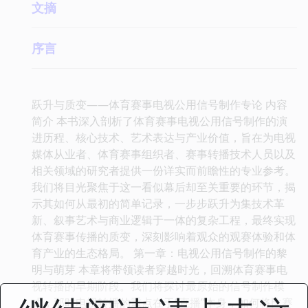
文摘
序言
跃升与质变——体育赛事电视公用信号制作专论 内容
简介 本书深入剖析了体育赛事电视公用信号制作的演
进历程、核心技术、艺术表达与产业价值，旨在为电视
媒体从业者、体育赛事组织者、赛事转播技术人员以及
相关领域的研究者提供一份详实而前瞻性的专业参考。
我们将目光聚焦于这一看似幕后却至关重要的环节，揭
示其如何从最初的简单记录，一步步跃升为集技术革
新、叙事艺术与商业逻辑于一体的复杂工程，最终实现
体育赛事传播的质变，深刻影响着观众的观赛体验和体
育产业的生态格局。 第一章：电视公用信号制作的黎
明与萌芽 本章将带领读者穿越时光，回溯体育赛事电
视转播的早期阶段。我们将探讨最原始的信号制作模
式，那时电视转播的重点在于“直播”本身，如何将比赛