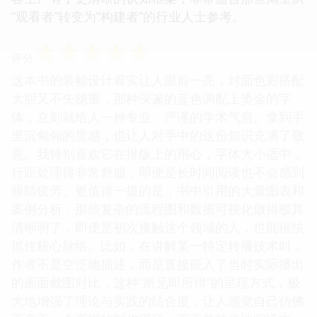
“观看者”转变为“构建者”的行业人士参考。
☆
☆
☆
☆
☆
评分
这本书的装帧设计着实让人眼前一亮，封面色彩搭配
大胆又不失稳重，那种深邃的蓝色调配上烫金的字
体，立刻就给人一种专业、严谨的学术气息。拿到手
里沉甸甸的质感，也让人对手中的这份知识充满了敬
意。我特别喜欢它在排版上的用心，字体大小适中，
行距处理得非常舒服，即便是长时间阅读也不会感到
眼睛疲劳。更值得一提的是，书中引用的大量图表和
案例分析，那些复杂的流程图和数据可视化做得极其
清晰明了，即便是初次接触这个领域的人，也能很快
抓住核心脉络。比如，在讲解某一特定转播技术时，
作者不是空泛地描述，而是直接嵌入了当时实际播出
的画面截图对比，这种“所见即所得”的呈现方式，极
大地增强了理论与实践的结合度，让人感觉自己仿佛