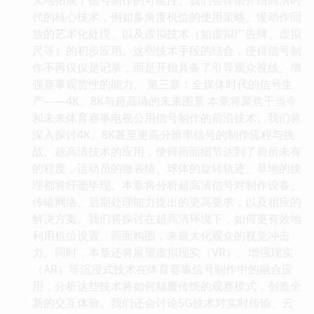
代的核心技术，例如多角度机位的使用策略、慢动作回
放的艺术化处理、以及虚拟技术（如虚拟广告牌、虚拟
尺等）的初步应用。这些技术手段的结合，使得信号制
作不再仅仅是记录，而是开始具备了引导观众视线、增
强赛事观赏性的能力。 第三章：全媒体时代的信号生
产——4K、8K与超高清的未来图景 本章将聚焦于当今
和未来体育赛事电视公用信号制作的前沿技术。我们将
深入探讨4K、8K甚至更高分辨率信号的制作流程与挑
战。超高清技术的应用，使得画面细节达到了前所未有
的程度，运动员的微表情、球体的旋转轨迹、草地的纹
理都将纤毫毕现。本章将分析超高清信号对制作设备、
传输网络、后期处理能力提出的更高要求，以及相应的
解决方案。我们将探讨在超高清环境下，如何更有效地
利用机位设置、画面构图，来最大化观众的视觉冲击
力。同时，本章还将展望虚拟现实（VR）、增强现实
（AR）等沉浸式技术在体育赛事信号制作中的融合应
用，分析这些技术将如何颠覆传统的观赛模式，创造全
新的交互体验。我们还会讨论5G技术对实时传输、云