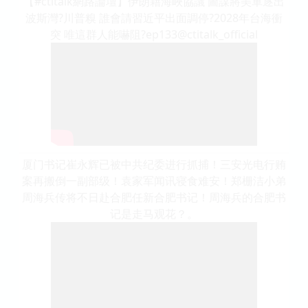
【#ctitalk網路論壇】伊朗藉海峽協議 圖謀將美軍逐出
波斯灣?川普糗 誰會請習近平出面調停?2028年台海衝
突 唯這群人能嚇阻?ep133@ctitalk_official
厦门书记崔永辉已被中共纪委进行抓捕！三安光电行贿
案再搬倒一副部级！袁家军闻讯寝食难安！郑栅洁小弟
周海兵传将不日赴合肥任新合肥书记！周海兵的合肥书
记是走马观花？。