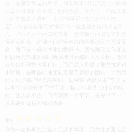
练，充满了学者的严谨，却又时不时地流露出一种对
体育本身那种近乎孩子般的热爱。在阐述一些高度专
业化的技术术语时，比如“帧延迟控制”或“时基校
正”，作者总是能巧妙地穿插一些生动的比喻或者引
入一些业界人士的口述轶事，使得晦涩的概念立刻变
得鲜活起来，仿佛一位经验丰富的老导演正在耳提面
命，而不是一份冷冰冰的教科书。我特别欣赏作者在
回顾历史转播案例时所展现出的那种人文关怀，他没
有仅仅罗列技术里程碑，而是深入挖掘了那些技术进
步背后，是哪些转播团队克服了怎样的困难，才为我
们呈现了那些经典的瞬间。这种将“硬核技术”与“人文
叙事”完美结合的写作手法，极大地增强了阅读的粘
性，让人忍不住一口气读完一个章节，去探寻下一个
技术谜团背后的精彩故事。
☆
☆
☆
☆
☆
评分
作为一名长期关注媒介变迁的学者，我关注的重点往