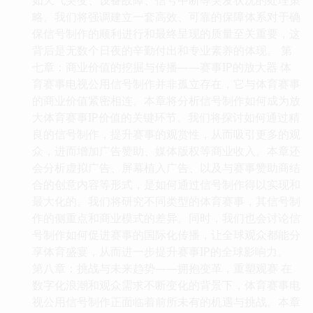
略。我们将强调建立一套高效、可靠的保障体系对于确
保信号制作的顺利进行和最终呈现的质量至关重要，这
背后是无数个日夜的辛勤付出和专业素养的体现。 第
七章：商业价值的挖掘与传播——赛事IP的放大器 体
育赛事电视公用信号制作并非孤立存在，它与体育赛事
的商业价值紧密相连。本章将分析信号制作如何成为放
大体育赛事IP价值的关键环节。我们将探讨如何通过精
良的信号制作，提升赛事的观赏性，从而吸引更多的观
众，进而增加广告赞助、媒体版权等商业收入。本章还
会分析虚拟广告、屏幕植入广告、以及与赛事赞助商结
合的创意内容等形式，是如何通过信号制作得以实现和
最大化的。我们将研究不同类型的体育赛事，其信号制
作的侧重点和商业模式的差异。同时，我们也会讨论信
号制作如何促进赛事的国际化传播，让全球观众都能分
享体育盛宴，从而进一步提升赛事IP的全球影响力。
第八章：挑战与未来趋势——拥抱变革，重塑观赛 在
数字化浪潮和观众需求不断变化的背景下，体育赛事电
视公用信号制作正面临着前所未有的机遇与挑战。本章