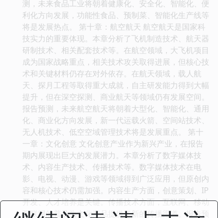
测，未来食品工业将朝着健康化、安全化、智能化、便
利化方向发展，功能性食品、预制菜、智能化生产线等
将是发展热点。 第十章：航空航天 航空航天是国家科
技实力的重要体现。本章分析了飞机制造技术、航天器
研制技术、相关配套技术等。在航空领域，大飞机项目
成为国家战略重点，相关技术攻关取得进展，但核心技
术和关键材料仍存在对外依存。在航天领域，载人航
天、探月工程等取得重大成就，自主研发能力得到大幅
提升，但在深空探测、商业航天等领域仍有发展空间。
报告预测，未来航空航天将朝着大型化、智能化、通用
化、商业化方向发展，新一代运载火箭、空间站技术、
无人机技术、低空空域管理技术将是发展重点。 第十
一章：文化创意 文化创意产业作为新兴产业，在报告
期内展现出巨大的发展潜力。本章分析了数字媒体技
术、内容生产技术、传播技术等。数字媒体技术在电
影、电视、动漫、游戏等领域得到广泛应用，但原创内
容和核心技术仍需加强。内容生产方面，创意策划、IP
开发、人才培养是关键。传播技术方面，互联网、移动
互联网的普及为文化产品提供了新的传播渠道。报告预