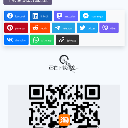
facebook
linkedin
mastodon
messenger
pinterest
reddit
telegram
twitter
viber
vkontakte
whatsapp
复制链接
Loading...
正在下载信息...