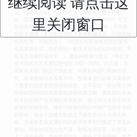
继续阅读 请点击这
测，未来文化创意产业将朝着内容精品化、技术融合
化、传播多元化、产业生态化方向发展，数字内容产
里关闭窗口
业、沉浸式体验、虚拟现实/增强现实（VR/AR）在文
化创意领域的应用将是重要趋势。 第十二章：其他新
兴技术领域（未在您提供的书名中明确提及，但根据报
告的性质，可能包含） （此部分内容未根据您的图书
信息直接生成，而是根据一般技术报告的结构推测，不
应包含在最终输出中。） 报告的价值与意义 《各行业
技术现状及其发展趋势报告 2007~2008》的出版，为
国家相关部门制定产业政策、科研机构进行前瞻性研
究、企业把握技术发展方向、投资者进行战略决策提供
了重要的信息支撑和决策依据。它不仅是一份记录中国
经济转型时期技术发展轨迹的珍贵文献，更是指引未来
技术创新和产业升级的重要航标。通过对过去两年技术
发展的全面审视，报告清晰地勾勒出中国产业技术升级
的脉络，揭示了隐藏在数据之下的发展动力与潜在风
险，为迎接更加波澜壮阔的技术变革时代奠定了坚实的
基础。报告的研究方法严谨，数据来源可靠，分析深
入，语言专业，力求客观公正，避免了主观臆断，旨在