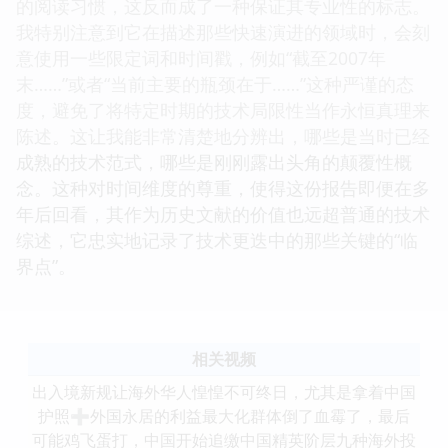
的阅读习惯，这反而成了一种保证其专业性的标志。
我特别注意到它在描述那些快速演进的领域时，会刻
意使用一些限定词和时间戳，例如“截至2007年
末……”或者“当前主要的瓶颈在于……”这种严谨的态
度，避免了将特定时期的技术局限性当作永恒真理来
陈述。这让我能非常清楚地分辨出，哪些是当时已经
成熟的技术范式，哪些是刚刚露出头角的颠覆性概
念。这种对时间维度的尊重，使得这份报告即便在多
年后回看，其作为历史文献的价值也远超普通的技术
综述，它忠实地记录了技术更迭中的那些关键的“临
界点”。
相关视频
出入境新规让海外华人惶惶不可终日，尤其是拿着中国
护照➕外国永居的利益最大化群体倒了血霉了，最后
可能鸡飞蛋打，中国开始追缴中国精英阶层九种海外投