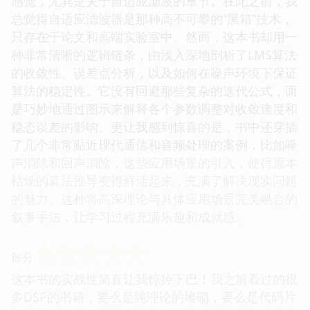
感觉，尤其是关于自适应滤波的章节。在此之前，我
总觉得自适应滤波器是那种高不可攀的“黑箱”技术，
只存在于论文和高端实验室中。然而，这本书却用一
种非常清晰的逻辑链条，由浅入深地剖析了LMS算法
的收敛性、误差点分析，以及如何在噪声环境下保证
算法的稳定性。它没有回避那些复杂的迭代公式，而
是巧妙地通过图示来解释各个参数调整对收敛速度和
稳态误差的影响。更让我感到惊喜的是，书中还穿插
了几个非常贴近现代通信和音频处理的案例，比如噪
声消除和回声消除，这些应用场景的引入，使得原本
枯燥的算法推导变得鲜活起来，充满了解决现实问题
的魅力。这种将高深理论与具体应用场景完美融合的
叙事手法，让学习过程充满乐趣和成就感。
☆
☆
☆
☆
☆
评分
这本书的实战性简直让我惊掉下巴！我之前看过的很
多DSP的书籍，要么是纯理论的堆砌，要么是代码片