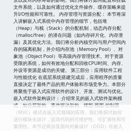
文件系统，以及如何通过优化文件操作、缓存策略来提
升I/O性能和可靠性。 内存管理与资源分配： 本节将深
入讲解嵌入式系统中内存管理的细节，包括堆
（Heap）与栈（Stack）的分配机制，动态内存分配
（malloc/free）的潜在问题（如内存碎片化、内存泄
漏）及其优化方法。我们将分析内核空间与用户空间内
存的隔离机制，并介绍内存池（Memory Pool）、对
象池（Object Pool）等高级内存管理技术。对于资源
受限的系统，如何有效地分配和回收CPU时间、内存、
外设等资源是成功的关键。 第三部分：应用软件工程
与性能优化 在底层系统搭建完成后，应用程序的质量
直接决定了最终产品的用户体验和市场竞争力。本部分
将聚焦于嵌入式应用软件的设计、开发、测试与优化。
嵌入式软件架构设计： 介绍常见的嵌入式软件架构模
式，如分层架构、事件驱动架构、模型-视图-控制器
（MVC）模式在嵌入式领域的应用。我们将探讨如何
进行模块化设计，提高代码的可维护性、可扩展性和可
重用性。本节还将涉及面向对象设计（OOD）在嵌入