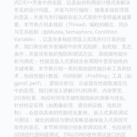
式C/C++开发中的实践，以及如何利用设计模式来解决
常见的设计问题。 并发与并行编程： 随着多核处理器
的普及，并发与并行编程在嵌入式系统中变得越来越重
要。本节将介绍多线程（Thread）编程的概念、同步
与互斥机制（如Mutex, Semaphore, Condition
Variable），以及在多核处理器上实现并行计算的技
术。我们将分析并发编程中的常见陷阱，如死锁、竞态
条件，并提供有效的预防和调试方法。 系统级性能分
析与调优： 性能是嵌入式系统生命周期中贯穿始终的
关键考量。本节将介绍一系列系统级性能分析工具和技
术，包括性能计数器、代码剖析（Profiling）工具（如
gprof, perf）、逻辑分析仪、示波器在性能瓶颈定位
中的应用。我们将深入讲解CPU利用率、内存带宽、
I/O吞吐量、响应时间等关键性能指标的测量与优化。
针对特定应用（如图像处理、通信协议栈、电机控
制），会提供具体的性能优化案例。 嵌入式系统调试
与测试： 健壮的调试与测试策略是确保嵌入式系统可
靠性的基石。本节将详细介绍各类调试技术，包括使用
GDB进行源码级调试、JTAG/SWD硬件调试接口的应