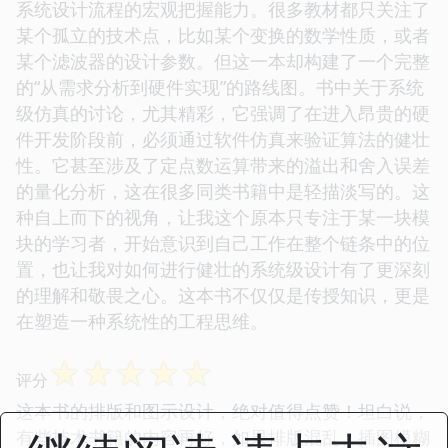
系统设计流程的宏观把握能力。很多教材都只关注了
某个孤立的技术点，比如某个变换的数学性质，或者
某个滤波器的设计参数。但这一本却构建了一个完整
的“从需求分析到硬件实现”的路线图。书中关于系统
级仿真的讨论，尤其精彩，它强调了在进入昂贵的硬
件开发阶段前，必须通过软件仿真来验证算法的健壮
性。它甚至涉及了定点数运算带来的溢出和舍入误差
的量化分析，这在很多同类书籍中是轻描淡写的。这
种自上而下的视角，让我这个原本只专注于某一块模
块的学习者，开始意识到自己工作在整个链条中的位
置，也让我对如何进行健壮的系统级设计有了更深刻
的理解和敬畏之心。这本书不仅仅是传授知识，更是
在塑造一种系统性的工程思维。
☆
☆
☆
☆
☆
评分
这本书的排版和图示设计，绝对值得点赞！坦白说，
有些技术书籍的内容再好，如果排版混乱、插图模糊