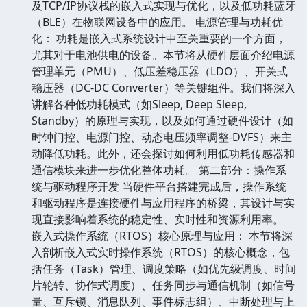
及TCP/IP协议栈的嵌入式实现与优化，以及低功耗蓝牙
（BLE）在物联网设备中的应用。 电源管理与功耗优
化： 功耗是嵌入式系统设计中至关重要的一个方面，
尤其对于电池供电的设备。本节将从硬件层面介绍电源
管理单元（PMU）、低压差稳压器（LDO）、开关式
稳压器（DC-DC Converter）等关键组件。我们将深入
讲解各种低功耗模式（如Sleep, Deep Sleep,
Standby）的原理与实现，以及如何通过硬件设计（如
时钟门控、电源门控、动态电压频率调整-DVFS）来主
动降低功耗。此外，还会探讨如何利用低功耗传感器和
通信模块来进一步优化整体功耗。 第二部分：操作系
统与驱动程序开发 当硬件平台搭建完成后，操作系统
和驱动程序是连接硬件与应用程序的桥梁，其设计与实
现直接影响着系统的稳定性、实时性和资源利用率。
嵌入式操作系统（RTOS）核心原理与应用： 本节将深
入剖析嵌入式实时操作系统（RTOS）的核心概念，包
括任务（Task）管理、调度策略（如优先级调度、时间
片轮转、协作式调度）、任务同步与通信机制（如信号
量、互斥锁、消息队列、事件标志组）、中断处理与上