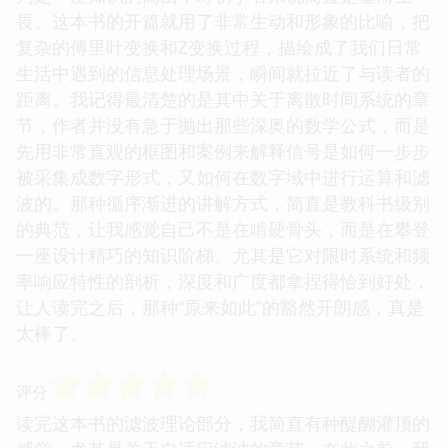
畏。这本书的开篇就用了非常生动和形象的比喻，把
复杂的傅里叶变换和Z变换过程，描绘成了我们日常
生活中遇到的信息处理场景，瞬间就拉近了与读者的
距离。我记得最清楚的是其中关于离散时间系统的章
节，作者并没有急于抛出那些深奥的数学公式，而是
先用非常直观的框图和案例来解释信号是如何一步步
被采集成数字形式，又如何在数字域中进行运算和滤
波的。那种循序渐进的讲解方式，简直是教科书级别
的典范，让我感觉自己不是在啃硬骨头，而是在攀登
一座设计精巧的知识阶梯。尤其是它对限时系统和频
率响应特性的剖析，深度和广度都拿捏得恰到好处，
让人读完之后，那种“原来如此”的豁然开朗感，真是
太棒了。
☆
☆
☆
☆
☆
评分
读完这本书的滤波理论部分，我简直有种醍醐灌顶的