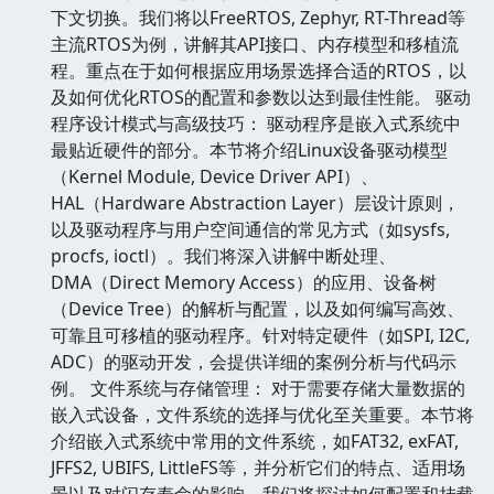
下文切换。我们将以FreeRTOS, Zephyr, RT-Thread等
主流RTOS为例，讲解其API接口、内存模型和移植流
程。重点在于如何根据应用场景选择合适的RTOS，以
及如何优化RTOS的配置和参数以达到最佳性能。 驱动
程序设计模式与高级技巧： 驱动程序是嵌入式系统中
最贴近硬件的部分。本节将介绍Linux设备驱动模型
（Kernel Module, Device Driver API）、
HAL（Hardware Abstraction Layer）层设计原则，
以及驱动程序与用户空间通信的常见方式（如sysfs,
procfs, ioctl）。我们将深入讲解中断处理、
DMA（Direct Memory Access）的应用、设备树
（Device Tree）的解析与配置，以及如何编写高效、
可靠且可移植的驱动程序。针对特定硬件（如SPI, I2C,
ADC）的驱动开发，会提供详细的案例分析与代码示
例。 文件系统与存储管理： 对于需要存储大量数据的
嵌入式设备，文件系统的选择与优化至关重要。本节将
介绍嵌入式系统中常用的文件系统，如FAT32, exFAT,
JFFS2, UBIFS, LittleFS等，并分析它们的特点、适用场
景以及对闪存寿命的影响。我们将探讨如何配置和挂载