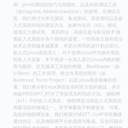
用、printf调试的技巧与局限性，以及内存调试工具
（如Valgrind, AddressSanitizer）的使用。在测试方
面，我们将讨论单元测试、集成测试、系统测试以及嵌
入式系统特有的测试方法，如硬件在环（HIL）测试、
现场压力测试等。 第四部分：高级主题与前沿技术 随
着嵌入式系统在各个领域的渗透，一些高级主题和前沿
技术正变得越来越重要，本部分将对此进行初步探讨。
嵌入式Linux系统深入： 对于使用Linux作为操作系统
的嵌入式设备，本节将进一步深入探讨Linux内核的配
置与裁剪、交叉编译工具链的构建、Bootloader（如
U-Boot）的工作原理、根文件系统的制作（如
Buildroot, Yocto Project）以及Linux系统镜像的部
署。我们将分析Linux系统在实时性方面的挑战，并介
绍如PREEMPT_RT补丁等提高实时性的方法。 物联网
（IoT）中的嵌入式系统： 物联网是当前嵌入式系统应
用最活跃的领域之一。本节将聚焦于构建安全、可靠、
高效的物联网设备。我们将探讨MQTT, CoAP等轻量级
通信协议，以及物联网平台的选择与集成。安全问题在
物联网中尤为突出，本节将涉及设备身份认证、数据加