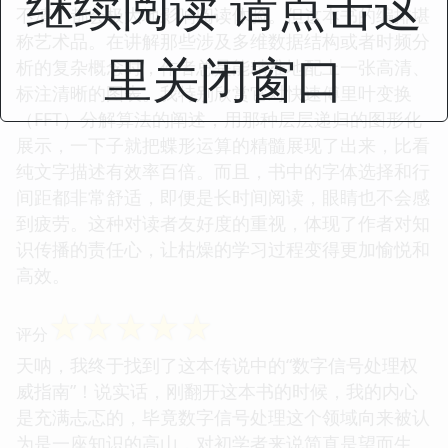
继续阅读 请点击这
不清，都会极大地影响阅读体验。但这本书的编排堪
称艺术品。在讲解那些涉及多维数据结构或者时频分
里关闭窗口
析的复杂概念时，作者总是能精准地配上一张高清、
标注清晰的图表。我特别欣赏它对快速傅里叶变换
（FFT）分解算法的阐述，用那种层层递归的图形化
展示，一下子就把蝶形运算的精髓展现了出来，比看
纯文字描述有效率百倍。而且，书中的字体选择和行
间距都非常舒适，即便是长时间阅读，眼睛也不会感
到疲劳。这种对读者友好度的重视，体现了作者对知
识传播的责任心，让枯燥的学习过程变得更加愉悦和
高效。
☆
☆
☆
☆
☆
评分
天呐，我终于找到了这本传说中的“数字信号处理权
威指南”！说实话，刚翻开这本书的时候，我的内心
是充满忐忑的，毕竟数字信号处理这个领域向来被认
为是一座知识的高山，对初学者来说简直是望而生