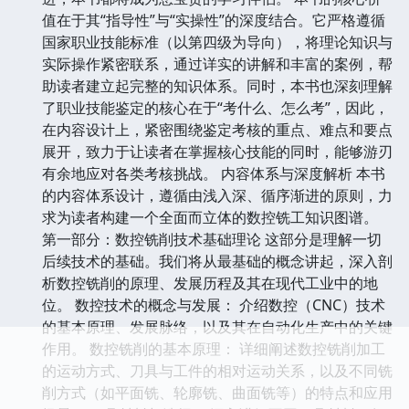
值在于其“指导性”与“实操性”的深度结合。它严格遵循
国家职业技能标准（以第四级为导向），将理论知识与
实际操作紧密联系，通过详实的讲解和丰富的案例，帮
助读者建立起完整的知识体系。同时，本书也深刻理解
了职业技能鉴定的核心在于“考什么、怎么考”，因此，
在内容设计上，紧密围绕鉴定考核的重点、难点和要点
展开，致力于让读者在掌握核心技能的同时，能够游刃
有余地应对各类考核挑战。 内容体系与深度解析 本书
的内容体系设计，遵循由浅入深、循序渐进的原则，力
求为读者构建一个全面而立体的数控铣工知识图谱。
第一部分：数控铣削技术基础理论 这部分是理解一切
后续技术的基础。我们将从最基础的概念讲起，深入剖
析数控铣削的原理、发展历程及其在现代工业中的地
位。 数控技术的概念与发展： 介绍数控（CNC）技术
的基本原理、发展脉络，以及其在自动化生产中的关键
作用。 数控铣削的基本原理： 详细阐述数控铣削加工
的运动方式、刀具与工件的相对运动关系，以及不同铣
削方式（如平面铣、轮廓铣、曲面铣等）的特点和应用