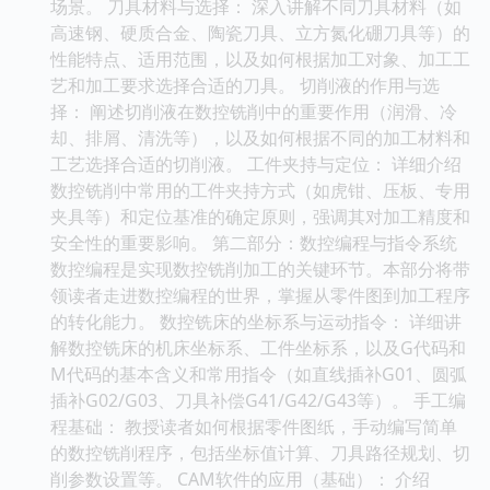
场景。 刀具材料与选择： 深入讲解不同刀具材料（如
高速钢、硬质合金、陶瓷刀具、立方氮化硼刀具等）的
性能特点、适用范围，以及如何根据加工对象、加工工
艺和加工要求选择合适的刀具。 切削液的作用与选
择： 阐述切削液在数控铣削中的重要作用（润滑、冷
却、排屑、清洗等），以及如何根据不同的加工材料和
工艺选择合适的切削液。 工件夹持与定位： 详细介绍
数控铣削中常用的工件夹持方式（如虎钳、压板、专用
夹具等）和定位基准的确定原则，强调其对加工精度和
安全性的重要影响。 第二部分：数控编程与指令系统
数控编程是实现数控铣削加工的关键环节。本部分将带
领读者走进数控编程的世界，掌握从零件图到加工程序
的转化能力。 数控铣床的坐标系与运动指令： 详细讲
解数控铣床的机床坐标系、工件坐标系，以及G代码和
M代码的基本含义和常用指令（如直线插补G01、圆弧
插补G02/G03、刀具补偿G41/G42/G43等）。 手工编
程基础： 教授读者如何根据零件图纸，手动编写简单
的数控铣削程序，包括坐标值计算、刀具路径规划、切
削参数设置等。 CAM软件的应用（基础）： 介绍