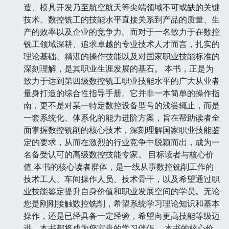
造、模具开发乃至航空航天等尖端领域不可或缺的关键
技术。数控铣工的技能水平直接关系到产品的质量、生
产的效率以及企业的竞争力。而对于一名致力于在数控
铣工领域深耕、追求卓越的专业技术人才而言，扎实的
理论基础、精湛的操作技能以及对国家职业技能标准的
深刻理解，是其职业生涯发展的基石。 本书，正是为
致力于达到第四级数控铣工职业技能水平的广大从业者
量身打造的综合性指导手册。它并非一本简单的操作指
南，更不是对某一特定数控设备型号的浅尝辄止，而是
一套系统化、体系化的能力进阶方案，旨在帮助读者全
面掌握数控铣削的核心技术，深刻理解国家职业技能鉴
定的要求，从而在激烈的行业竞争中脱颖而出，成为一
名备受认可的高级数控技能专家。 目标读者与核心价
值 本书的核心读者群体，是一线从事数控铣削工作的
技术工人、车间操作人员、技术骨干，以及希望通过职
业技能鉴定提升自身价值和职业发展空间的学员。无论
您是刚刚接触数控铣削，希望系统学习理论知识和基本
操作，还是已经具备一定经验，希望向更高技能等级迈
进，本书都将成为您宝贵的学习伴侣。 本书的核心价