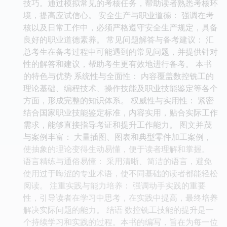
技巧。通过模拟常见的考核任务，帮助读者熟悉考核环
境，提高应试信心。 安全生产与职业道德： 强调在考
核以及日常工作中，必须严格遵守安全生产规定，具备
良好的职业道德素养。 常见问题解答与备考建议： 汇
总考生在备考过程中可能遇到的常见问题，并提供针对
性的解答和建议，帮助考生更有效地进行备考。 本书
的特色与优势 系统性与全面性： 内容覆盖数控铣工的
理论基础、编程技术、操作技能及职业技能鉴定等各个
方面，形成完整的知识体系。 权威性与实用性： 紧密
结合国家职业技能鉴定标准，内容实用，贴合实际工作
需求，能够直接指导考证和提升工作能力。 图文并茂
与案例丰富： 大量插图、图表和典型零件加工案例，
使抽象的理论变得生动易懂，便于读者理解和掌握。
语言精练与通俗易懂： 采用清晰、简洁的语言，避免
使用过于晦涩的专业术语，使不同基础的读者都能轻松
阅读。 注重实践与能力培养： 强调动手实践的重要
性，引导读者在学习中思考，在实践中提高，最终培养
解决实际问题的能力。 结语 数控铣工技能的提升是一
个持续学习和实践的过程。本书的编写，旨在为每一位