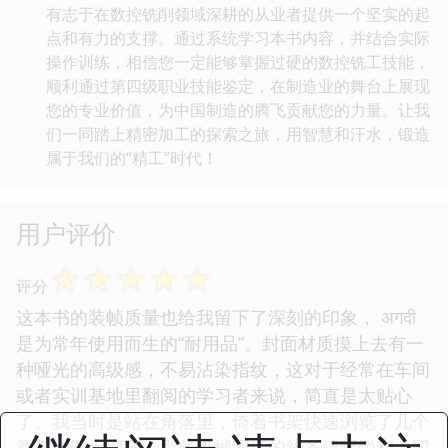
有志于在数控铣削领域深耕的从业者提供一个坚实的起
点和有力的支撑。通过系统学习本书内容，并结合实际
操作训练，相信您一定能够掌握过硬的数控铣工技能，
顺利通过第四级职业技能鉴定，在制造业的舞台上展现
您的专业价值，为中国制造的腾飞贡献您的力量。让我
们一同踏上精密加工的探索之旅，用智慧和汗水，锻造
属于我们的“精工”时代！
用户评价
☆
☆
☆
☆
☆
评分
这本书的装帧质量也给我留下了深刻的印象， अगदी
是为常年使用而生的“耐用品”。封面材质摸上去有一
种哑光的高级感，不易沾染指纹，这对于经常在车间
或者实训基地里翻阅的学习者来说，简直是太贴心
了。我当时是站在角落里，倚着书架快速浏览了几个
章节的图示部分，那些机械图纸的线条清晰锐利，即