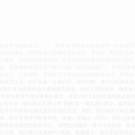
统分析与优化方法》 一、 概述 本书旨在为读者提供一个全面
前的局限性，转而聚焦于能够处理非线性、不确定、时变以及多
统建模，到高级的鲁棒控制、自适应控制和最优控制等核心理论
髓，更能掌握将其应用于解决实际工程问题的能力。 本书的读
机器人、过程控制、生物医学工程等相关领域的本科生、研究生
和研究人员。对于具备一定微积分、线性代数、微分方程和复变
结构安排 本书的结构设计遵循循序渐进、由浅入深的原则，确保读
 本部分是整个理论体系的基石，详细介绍了如何准确地描述和分
统的定义与分类：我们将从宏观上对“系统”这一概念进行界定，探讨
性等不同维度对系统进行分类的方法。例如，我们将区分静态系
，时不变系统与时变系统，单输入单输出（SISO）系统与多输入多
系统数学模型的各种方法。 物理定律建模：基于牛顿定律、基
分方程。我们将以经典的RLC电路、机械振子、液位系统等作为