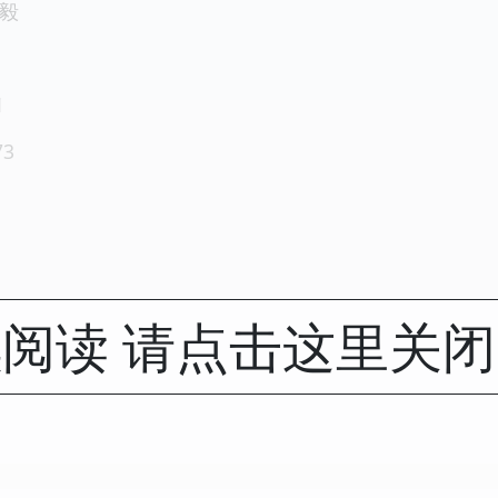
建毅
1
73
阅读 请点击这里关