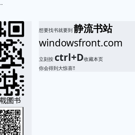
.
静流书站
想要找书就要到
windowsfront.com
ctrl+D
立刻按
收藏本页
你会得到大惊喜!!