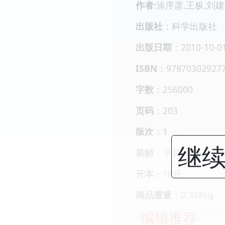
作者
:涂序彦,王枞,刘
出版社
：科学出版社
出版日期
：2010-10-0
ISBN
：97870302927
字数
：256000
页码
：203
版次
：1
继续
装帧
：平装
开本
：16开
商品重量
：0.318kg
编辑推荐