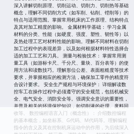
深入讲解切削原理、切削运动、切削力、切削热等基础
概念，理解不同切削方式（如车削、钻削、镗削等）的
特点与适用范围。掌握常用机床的工作原理、结构特点
及其对加工精度的影响。 金属材料学基础： 学习金属
材料的分类、性能（如硬度、强度、塑性、韧性等）以
及热处理工艺对材料性能的影响。理解不同材料在切削
加工过程中的表现差异，以及如何根据材料特性选择合
适的加工工艺和刀具。 测量与检验技术： 掌握常用测
量工具（如游标卡尺、千分尺、量块、百分表等）的使
用方法和读数技巧。理解形位公差、表面粗糙度等技术
要求，并掌握相应的检测方法，确保加工零件的精度符
合设计要求。 安全生产规程与环境保护： 详细解读数
控车工在操作过程中必须遵守的安全规范，包括机械安
全、电气安全、消防安全等。强调安全意识的重要性，
并普及相关的环境保护知识，如切削液的处理、废料回
收等。 数控编程语言入门（概念性）： 介绍数控编程
的基本概念，如坐标系、G代码、M代码等。理解编程
指令的含义及其在控制机床运动中的作用，为后续深入