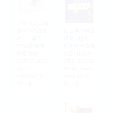
正版 嵌入式高
速串行总线技
正版 电子电路
术——基于
识图与检测一
FPGA实现与
看就会(含视频
应用 张峰
光盘) 韩雪涛
97871213027
97871212958
94 pdf epub
29 pdf epub
mobi txt 电子
mobi txt 电子
书 下载
书 下载