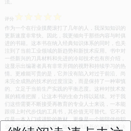
法。
☆
☆
☆
☆
☆
评分
作为一个在行业摸爬滚打了几年的人，我深知知识的
更新速度非常快。因此，我更倾向于那些内容与时俱
进的书籍。这本书在纳入经典知识体系的同时，也关
注到了当前工业领域的新趋势和新技术应用。书中对
一些新兴的刀具材料和先进的冷却技术也有所介绍，
这显示出编著者具有非常开阔的视野和持续学习的热
情。更难能可贵的是，它并没有陷入对过于前沿、尚
未完全成熟的技术的过度渲染，而是保持了一种审慎
的、立足于当前生产实践的平衡态度。这种对技术发
展的精准把握，让这本书的生命力得以延续。对于我
们这些需要不断接受再教育的专业人士来说，一本能
跟得上时代步伐的工具书，其价值无可替代。它不仅
仅是一本入门或进阶的教材，更像是一个能陪伴你职
业生涯成长的技术伙伴，随时提供最新的思路和解决