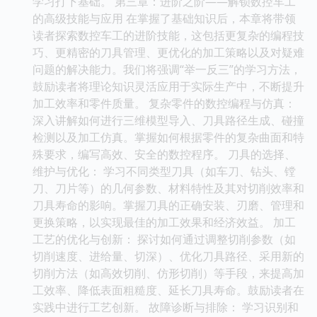
学习打下基础。 第三章：进阶之阶——解锁数控车工
的高级技能与应用 在掌握了基础知识后，本章将带领
读者探索数控车工的进阶技能，这包括更复杂的编程技
巧、更精密的刀具管理、更优化的加工策略以及对疑难
问题的解决能力。我们将强调“举一反三”的学习方法，
鼓励读者将理论知识灵活应用于实际生产中，不断提升
加工效率和零件质量。 复杂零件的数控编程与仿真：
深入讲解如何进行三维模型导入、刀具路径生成、碰撞
检测以及加工仿真。掌握如何根据零件的复杂曲面和特
殊要求，编写高效、安全的数控程序。 刀具的选择、
维护与优化： 学习不同类型刀具（如车刀、钻头、镗
刀、刀片等）的几何参数、材料特性及其对切削效率和
刀具寿命的影响。掌握刀具的正确安装、刃磨、管理和
更换策略，以实现最佳的加工效果和经济效益。 加工
工艺的优化与创新： 探讨如何通过调整切削参数（如
切削速度、进给量、切深）、优化刀具路径、采用新的
切削方法（如高效切削、仿形切削）等手段，来提高加
工效率、降低表面粗糙度、延长刀具寿命。鼓励读者在
实践中进行工艺创新。 故障诊断与排除： 学习识别和