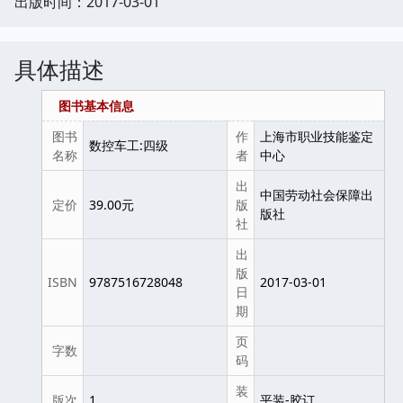
出版时间：2017-03-01
具体描述
图书基本信息
图书
作
上海市职业技能鉴定
数控车工:四级
名称
者
中心
出
中国劳动社会保障出
定价
39.00元
版
版社
社
出
版
ISBN
9787516728048
2017-03-01
日
期
页
字数
码
装
版次
1
平装-胶订