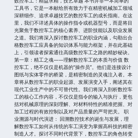
数控车工：精益求精，技艺卓越 本书并非一本简单的
工具书，它是一本献给所有致力于在精密机械加工领域
深耕细作、追求卓越技艺的数控车工的成长指南。在这
里，我们不详述具体的操作指令或机器型号，而是将目
光聚焦于数控车工的核心素养、进阶技能以及职业发展
之道。我们将深入探讨数控车工的职业内涵，勾勒出合
格数控车工应具备的知识体系与能力框架，并在此基础
上，引领读者探索通往高级数控车工之路的精妙秘诀。
第一章：精工之魂——理解数控车工的本质与价值 数
控车工，绝不仅仅是机器的“操作员”。他们是连接设计
图纸与实体零件的桥梁，是精密制造的灵魂注入者。本
章将从数控车工的职业起源、发展演变入手，阐述其在
现代工业生产中的不可替代性。我们将深入剖析数控车
工的核心工作内容，不仅仅是指令的输入与执行，更包
括对机械原理的深刻理解、对材料特性的精准把握、对
加工过程的有效控制以及对产品质量的严苛把关。 职
业溯源与时代演进： 回溯数控技术的诞生与发展，理
解数控车工如何从传统的车工演变为掌握高科技的精密
制造人才。探讨不同时代背景下，数控车工的角色转变