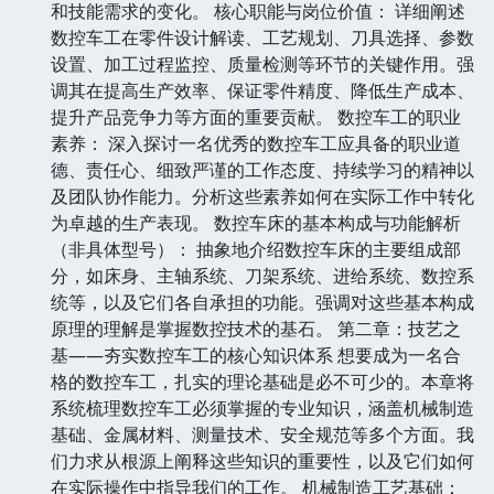
和技能需求的变化。 核心职能与岗位价值： 详细阐述
数控车工在零件设计解读、工艺规划、刀具选择、参数
设置、加工过程监控、质量检测等环节的关键作用。强
调其在提高生产效率、保证零件精度、降低生产成本、
提升产品竞争力等方面的重要贡献。 数控车工的职业
素养： 深入探讨一名优秀的数控车工应具备的职业道
德、责任心、细致严谨的工作态度、持续学习的精神以
及团队协作能力。分析这些素养如何在实际工作中转化
为卓越的生产表现。 数控车床的基本构成与功能解析
（非具体型号）： 抽象地介绍数控车床的主要组成部
分，如床身、主轴系统、刀架系统、进给系统、数控系
统等，以及它们各自承担的功能。强调对这些基本构成
原理的理解是掌握数控技术的基石。 第二章：技艺之
基——夯实数控车工的核心知识体系 想要成为一名合
格的数控车工，扎实的理论基础是必不可少的。本章将
系统梳理数控车工必须掌握的专业知识，涵盖机械制造
基础、金属材料、测量技术、安全规范等多个方面。我
们力求从根源上阐释这些知识的重要性，以及它们如何
在实际操作中指导我们的工作。 机械制造工艺基础：