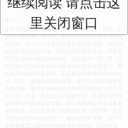
继续阅读 请点击这
方案。
☆
☆
☆
☆
☆
里关闭窗口
评分
这本书的排版和装帧实在是让人眼前一亮，首先，封
面设计就充满了现代感，那种简洁却又不失专业的设
计风格，让人一上手就有种爱不释手的感觉。内页的
纸张质感也相当不错，印刷的清晰度非常高，即便是
那些复杂的机械图示和表格，也能看得一清二楚，这
对于我们学习技术类的书籍来说简直是太重要了。翻
阅起来的触感也很舒适，不会有那种廉价书籍的粗糙
感。而且，编排的逻辑性很强，章节之间的过渡非常
自然流畅，看得出来编辑和作者在结构组织上花了不
少心思。比如，基础知识的讲解部分，总是能找到很
贴切的实例图来辅助理解，这比单纯的文字描述要有
效率得多。我尤其欣赏它在细节处理上的严谨，比如
术语的标注和单位的统一，都做得非常规范，这对于
初学者建立正确的认知框架非常有帮助。总的来说，