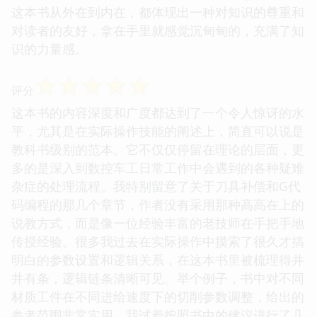
这本书从外在到内在，都体现出一种对知识的尊重和
对读者的友好，拿在手里就感觉沉甸甸的，充满了知
识的力量感。
☆
☆
☆
☆
☆
评分
这本书的内容深度和广度都达到了一个令人惊讶的水
平，尤其是在实际操作技能的阐述上，简直可以说是
教科书级别的范本。它不仅仅停留在理论的层面，更
多的是深入到数控车工日常工作中会遇到的各种疑难
杂症的处理流程。我特别留意了关于刀具补偿和G代
码编程的那几个章节，作者没有采用那种高高在上的
说教方式，而是像一位经验丰富的老技师在手把手地
传授经验。很多我过去在实际操作中摸索了很久才搞
明白的参数设置和逻辑关系，在这本书里被梳理得井
井有条，逻辑链条清晰可见。举个例子，书中对不同
材质工件在不同进给速度下的切削参数调整，给出的
参考范围非常实用，我试着按照书中的建议进行了几