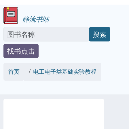
静流书站
搜索
找书点击
首页
电工电子类基础实验教程