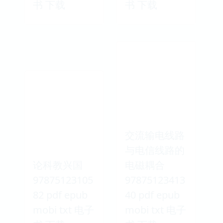
书 下载
书 下载
交流输电线路
与电信线路的
论科教兴国
电磁耦合
97875123105
97875123413
82 pdf epub
40 pdf epub
mobi txt 电子
mobi txt 电子