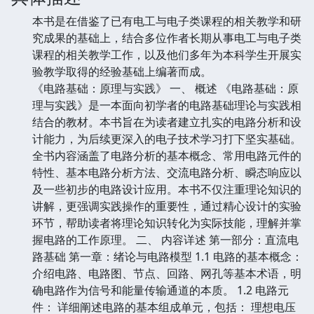
本书是在借鉴了已有电工与电子类课程的相关教学和研
究成果的基础上，结合多位作者长期从事电工与电子类
课程的相关教学工作，以及他们多年为本科学生开展实
验教学取得的经验基础上编著而成。
《电路基础：原理与实践》 一、 概述 《电路基础：原
理与实践》是一本面向初学者的电路基础理论与实践相
结合的教材。本书旨在为读者建立扎实的电路分析和设
计能力，为后续更深入的电子技术学习打下坚实基础。
全书内容涵盖了电路分析的基本概念、常用电路元件的
特性、基本电路分析方法、交流电路分析、瞬态响应以
及一些初步的电路设计应用。本书不仅注重理论知识的
讲解，更强调实践操作的重要性，通过精心设计的实验
环节，帮助读者将理论知识转化为实际技能，理解并掌
握电路的工作原理。 二、 内容详述 第一部分：直流电
路基础 第一章：绪论与电路模型 1.1 电路的基本概念：
介绍电路、电路图、节点、回路、网孔等基本术语，明
确电路作为信号和能量传输通道的本质。 1.2 电路元
件： 详细阐述电路的基本组成单元，包括： 理想电压