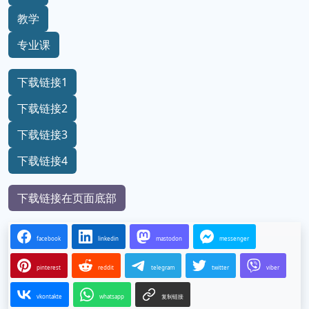
教学
专业课
下载链接1
下载链接2
下载链接3
下载链接4
下载链接在页面底部
facebook
linkedin
mastodon
messenger
pinterest
reddit
telegram
twitter
viber
vkontakte
whatsapp
复制链接