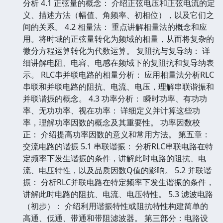
分析 4.1 正弦量的概念： 介绍正弦电压和正弦电流的定
义、描述方法（幅值、角频率、初相位），以及它们之
间的关系。 4.2 相量法： 重点讲解相量法的概念和应
用。将时域的正弦量转化为频域的相量，从而将复杂的
微分方程运算转化为代数运算。 复阻抗与复导纳： 详
细讲解电阻、电容、电感在频域下的复阻抗和复导纳表
示。 RLC串并联电路的相量分析： 应用相量法分析RLC
串联和并联电路的阻抗、电流、电压，理解串联谐振和
并联谐振的概念。 4.3 功率分析： 瞬时功率、有功功
率、无功功率、视在功率： 详细定义并计算这些功
率，理解功率因数的概念及其重要性。 功率因数校
正： 介绍提高功率因数的意义和常用方法。 第五章：
交流电路的谐振 5.1 串联谐振： 分析RLC串联电路在特
定频率下发生谐振的条件，讲解此时电路的阻抗、电
流、电压特性，以及品质因数Q值的影响。 5.2 并联谐
振： 分析RLC并联电路在特定频率下发生谐振的条件，
讲解此时电路的阻抗、电流、电压特性。 5.3 滤波电路
（初步）： 介绍利用谐振特性或阻抗特性构建简单的
高通、低通、带通和带阻滤波器。 第三部分：电路设