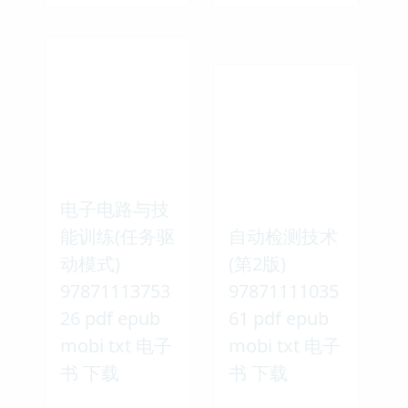
电子电路与技
能训练(任务驱
自动检测技术
动模式)
(第2版)
97871113753
97871111035
26 pdf epub
61 pdf epub
mobi txt 电子
mobi txt 电子
书 下载
书 下载