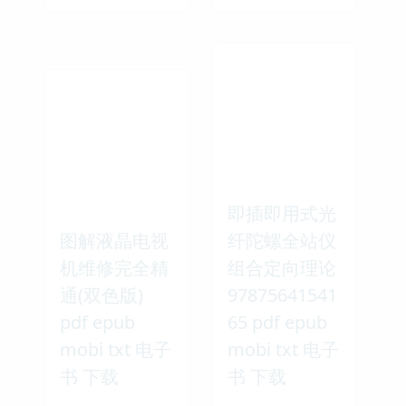
即插即用式光
图解液晶电视
纤陀螺全站仪
机维修完全精
组合定向理论
通(双色版)
97875641541
pdf epub
65 pdf epub
mobi txt 电子
mobi txt 电子
书 下载
书 下载