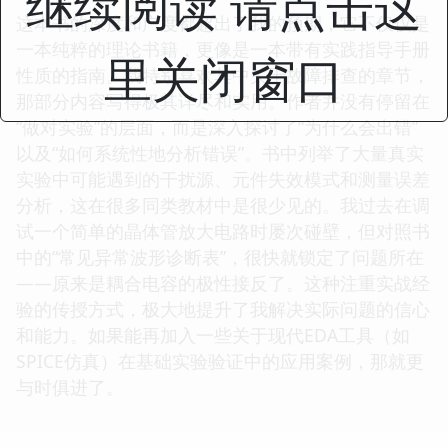
继续阅读 请点击这
这本书的深度和广度都超出了我的预期，它不仅仅是
一本纯粹的理论书籍，更像是一本带有实践指导手册
里关闭窗口
性质的指南。我特别喜欢其中关于故障排查的章节，
那部分内容写得极其详尽和实用。作者并没有停留在
“做对实验”的层面，而是深入探讨了“为什么会出错”
以及“如何系统性地分析错误”。书中列举了大量真实
实验中可能遇到的干扰源、元件失效模式和测量误差
分析，这在很多同类教材中是很少见的。我过去在调
试一个简单的晶体管放大电路时屡次碰壁，但对照书
中的“常见异常波形诊断表”，很快就锁定了问题所在
——原来是耦合电容的极性接反了。这种注重实战经
验的传授方式，极大地提升了我解决实际问题的信心
和能力。如果能再加入一些关于现代EDA工具（如
SPICE仿真）在基础实验验证中的应用案例，那就更
与时俱进了。