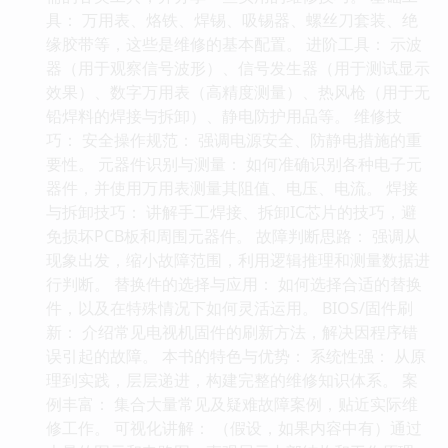
具： 万用表、烙铁、焊锡、吸锡器、螺丝刀套装、绝
缘胶带等，这些是维修的基本配置。 进阶工具： 示波
器（用于观察信号波形）、信号发生器（用于测试显示
效果）、数字万用表（高精度测量）、热风枪（用于无
铅焊料的焊接与拆卸）、静电防护用品等。 维修技
巧： 安全操作规范： 强调电源安全、防静电措施的重
要性。 元器件识别与测量： 如何准确识别各种电子元
器件，并使用万用表测量其阻值、电压、电流。 焊接
与拆卸技巧： 讲解手工焊接、拆卸IC芯片的技巧，避
免损坏PCB板和周围元器件。 故障判断思路： 强调从
现象出发，缩小故障范围，利用逻辑推理和测量数据进
行判断。 替换件的选择与应用： 如何选择合适的替换
件，以及在特殊情况下如何灵活运用。 BIOS/固件刷
新： 介绍常见电视机固件的刷新方法，解决因程序错
误引起的故障。 本书的特色与优势： 系统性强： 从原
理到实践，层层递进，构建完整的维修知识体系。 案
例丰富： 集合大量常见及疑难故障案例，贴近实际维
修工作。 可视化讲解： （假设，如果内容中有）通过