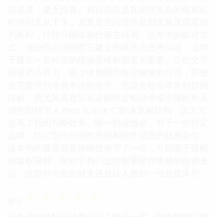
层递进，毫无拖沓。我以前总是在面对复杂的电视机
时感到无从下手，尤其是当问题涉及到主板深层逻辑
判断时，往往只能依靠经验去猜测。这本书的叙述方
式，强迫你必须按照它建立的体系去思考问题，这对
于建立一套科学的维修思维框架至关重要。它的文字
描述简洁有力，很少使用那些晦涩难懂的行话，即便
是需要用到专业术语的地方，也总会给出非常贴切的
注解。我尤其喜欢它在讲解特定模块维修步骤时所采
用的那种“If A then B, else C”的决策树结构，这大大
提高了我的判断效率。唯一的遗憾是，对于一些特定
品牌、特定型号的固件升级和软件层面的疑难杂症，
这本书的覆盖面显得略微保守了一些，可能囿于篇幅
或版权限制，但对于我们这些侧重硬件维修的技师来
说，这部分内容的缺失还是让人感到一丝意犹未尽。
☆
☆
☆
☆
☆
评分
这本书的装帧设计着实让人眼前一亮，封面那鲜活的