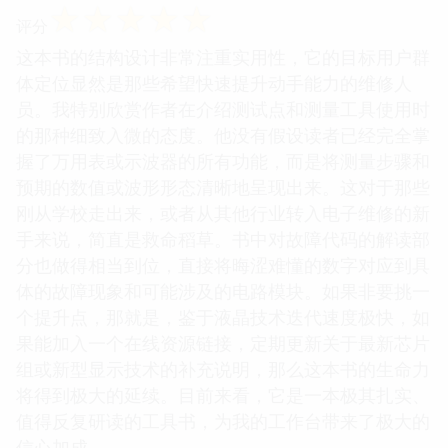
☆
☆
☆
☆
☆
评分
这本书的结构设计非常注重实用性，它的目标用户群
体定位显然是那些希望快速提升动手能力的维修人
员。我特别欣赏作者在介绍测试点和测量工具使用时
的那种细致入微的态度。他没有假设读者已经完全掌
握了万用表或示波器的所有功能，而是将测量步骤和
预期的数值或波形形态清晰地呈现出来。这对于那些
刚从学校走出来，或者从其他行业转入电子维修的新
手来说，简直是救命稻草。书中对故障代码的解读部
分也做得相当到位，直接将晦涩难懂的数字对应到具
体的故障现象和可能涉及的电路模块。如果非要挑一
个提升点，那就是，鉴于液晶技术迭代速度极快，如
果能加入一个在线资源链接，定期更新关于最新芯片
组或新型显示技术的补充说明，那么这本书的生命力
将得到极大的延续。目前来看，它是一本极其扎实、
值得反复研读的工具书，为我的工作台带来了极大的
信心加成。