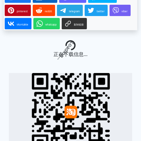
pinterest
reddit
telegram
twitter
viber
vkontakte
whatsapp
复制链接
Loading...
正在下载信息...