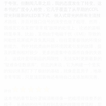
于夸张。但翻阅几章之后，我的态度发生了转变。这
本书的广度令人称赞，它几乎覆盖了从早期的CCFL
背光到最新的LED直下式、侧入式背光的所有主流技
术路线，并且对接口信号的演变也做了梳理。然而，
我感觉它在某些“非常规”故障的处理上，论述的篇幅
稍显单薄。比如，某些由于电磁干扰（EMI）导致的
间歇性花屏或声音失真问题，往往需要极强的环境分
析能力。书中对此类由外部环境因素引发的故障，提
及的案例相对较少，更多的是集中在器件自身的失效
上。这或许是印刷品的局限性，无法实时更新最新的
“疑难杂症数据库”。但总的来说，它为构建一个坚实
的知识体系打下了极好的基础，就像是盖房子，地基
非常牢固，只是顶层装饰还有待自己去添加和完善。
☆
☆
☆
☆
☆
评分
这本书的章节划分逻辑清晰得像一把梳理得很整齐的
梳子，从基础的信号流程到具体的故障排查流程，层