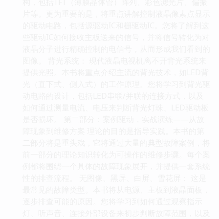
构，包括TFT（薄膜晶体管）阵列、彩色滤光片、偏振
片等。更为重要的是，将重点讲解控制液晶像素点显示
的驱动电路，包括源驱动IC和栅驱动IC。您将了解到这
些驱动IC如何接收主板送来的信号，并将信号转化为对
液晶分子进行精确控制的电信号，从而形成我们看到的
图像。 背光系统： 现代液晶电视机离不开背光系统来
提供光照。本书将重点介绍主流的背光技术，如LED背
光（直下式、侧入式）的工作原理。您将学习到背光驱
动电路的设计，包括LED串联/并联的连接方式，以及
如何通过测量电流、电压来判断背光灯珠、LED驱动板
是否损坏。 第二部分：案例驱动，实战演练——从故
障现象到维修方案 理论的目的是指导实践。本书的第
二部分将是重头戏，它将通过大量的典型故障案例，将
前一部分的理论知识转化为可操作的维修步骤。每个案
例都将围绕一个具体的故障现象展开，并提供一套系统
性的排查流程。 无图像、黑屏、白屏、雪花屏： 这是
最常见的故障类型。本书将从电源、主板到液晶面板，
逐步排查可能的原因。您将学习到如何通过观察指示
灯、听声音、连接外部设备来初步判断故障范围，以及