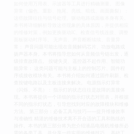
如何使用万用表、示波器等工具进行精确测量。 图像
异常（偏色、重影、拖尾、亮线、暗线、画面撕裂）：
这些故障往往与信号处理、驱动电路或面板本身有关。
本书将详细解析导致这些现象的具体原因，并提供相应
的维修对策，例如更换驱动IC、检查信号线连接、调整
面板驱动时序等。 无声音、声音断断续续、音量异
常： 声音问题可能出现在音频解码芯片、功放电路或
扬声器本身。本书将指导您如何从音频信号链出发，逐
级排查故障点。 按键失灵、遥控器不起作用、智能功
能异常： 这类问题可能与主板上的控制芯片、固件程
序或接收模块有关。本书将介绍如何通过固件刷新、检
查按键电路以及主板连接来解决。 电源指示灯异常
（闪烁、不亮）： 指示灯的状态往往是故障的直接体
现。本书将提供一个详细的指示灯状态对照表，并根据
不同的指示灯状态，引导您找到对应的故障模块和维修
方法。 第三部分：必备工具与技巧——提升维修效率
与准确性 精湛的维修技术离不开合适的工具和熟练的
操作。本书的第三部分将为您介绍液晶电视机维修所必
需的各类工具，并分享一些实用的维修技巧。 基础工