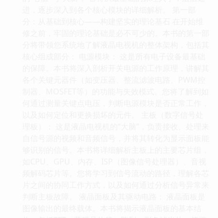
进，逐步深入到各个核心模块的详细解析。 第一部
分：从基础到核心——构建坚实的理论基石 在开始维
修之前，牢固的理论基础是必不可少的。本书的第一部
分将带领您系统地了解液晶电视机的整体架构，包括其
核心组成部分： 电源模块： 这是所有电子设备最基础
的保障。本书将深入剖析开关电源的工作原理，讲解其
各个关键元器件（如变压器、整流滤波电路、PWM控
制器、MOSFET等）的功能与失效模式。您将了解到如
何通过测量关键点电压，判断电源模块是否正常工作，
以及如何定位和更换损坏的元件。 主板（数字信号处
理板）： 这是液晶电视机的“大脑”，负责接收、处理来
自信号源的视频和音频信号，并将其转化为显示面板能
够识别的信号。本书将详细解析主板上的主要芯片组，
如CPU、GPU、内存、ISP（图像信号处理器）、音视
频解码芯片等。您将学习到信号流动的路径，理解各芯
片之间的协同工作方式，以及如何通过分析信号异常来
判断主板故障。 液晶面板及其驱动电路： 液晶面板是
图像输出的最终载体。本书将揭示液晶面板的基本结