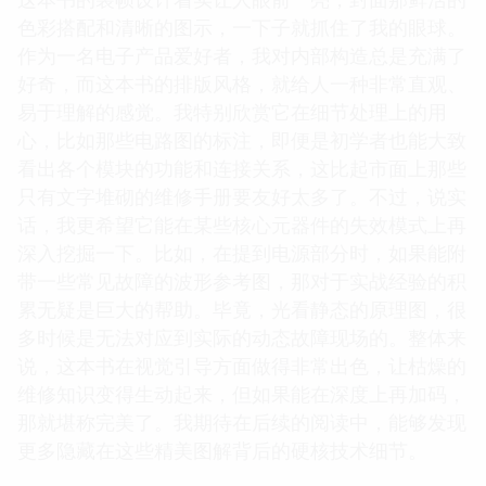
色彩搭配和清晰的图示，一下子就抓住了我的眼球。
作为一名电子产品爱好者，我对内部构造总是充满了
好奇，而这本书的排版风格，就给人一种非常直观、
易于理解的感觉。我特别欣赏它在细节处理上的用
心，比如那些电路图的标注，即便是初学者也能大致
看出各个模块的功能和连接关系，这比起市面上那些
只有文字堆砌的维修手册要友好太多了。不过，说实
话，我更希望它能在某些核心元器件的失效模式上再
深入挖掘一下。比如，在提到电源部分时，如果能附
带一些常见故障的波形参考图，那对于实战经验的积
累无疑是巨大的帮助。毕竟，光看静态的原理图，很
多时候是无法对应到实际的动态故障现场的。整体来
说，这本书在视觉引导方面做得非常出色，让枯燥的
维修知识变得生动起来，但如果能在深度上再加码，
那就堪称完美了。我期待在后续的阅读中，能够发现
更多隐藏在这些精美图解背后的硬核技术细节。