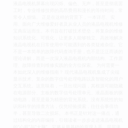
液晶电视机屏幕出现闪烁、偏色、无声，甚至是彻底罢
工时，专业维修技师的高昂费用和漫长的等待时间，常
常令人烦恼。 正是在这样的背景下，一本详尽、实
用、面向广大维修爱好者及从业人员的液晶电视机维修
宝典应运而生。本书旨在打破技术壁垒，将复杂的维修
知识系统化、可视化，让更多人能够独立、高效地解决
液晶电视机在日常使用中可能遇到的各类疑难杂症。它
不是一本简单的故障代码查询手册，也不是泛泛而谈的
理论讲解，而是一次深入液晶电视机内部结构、工作原
理、故障排查到维修实践的全方位探索。 为何需要一
本如此深入的维修指南？ 现代液晶电视机集成了尖端
显示技术、复杂的数字信号处理电路以及智能化的用户
交互系统。这意味着，一旦出现问题，其根源可能隐藏
在电源部分、主板的数字信号处理单元、液晶面板的驱
动电路，甚至是最为精密的背光系统。没有系统性的知
识和科学的排查方法，仅凭经验摸索，往往会事倍功
半，甚至导致二次损坏。 本书正是针对这一痛点，通
过结构化的内容编排，引领读者一步步走进液晶电视机
的“心脏”与“大脑”。它将从最基础的原理入手，层层递