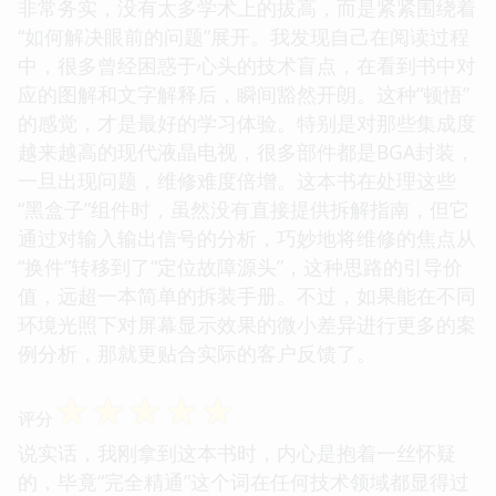
非常务实，没有太多学术上的拔高，而是紧紧围绕着
“如何解决眼前的问题”展开。我发现自己在阅读过程
中，很多曾经困惑于心头的技术盲点，在看到书中对
应的图解和文字解释后，瞬间豁然开朗。这种“顿悟”
的感觉，才是最好的学习体验。特别是对那些集成度
越来越高的现代液晶电视，很多部件都是BGA封装，
一旦出现问题，维修难度倍增。这本书在处理这些
“黑盒子”组件时，虽然没有直接提供拆解指南，但它
通过对输入输出信号的分析，巧妙地将维修的焦点从
“换件”转移到了“定位故障源头”，这种思路的引导价
值，远超一本简单的拆装手册。不过，如果能在不同
环境光照下对屏幕显示效果的微小差异进行更多的案
例分析，那就更贴合实际的客户反馈了。
☆
☆
☆
☆
☆
评分
说实话，我刚拿到这本书时，内心是抱着一丝怀疑
的，毕竟“完全精通”这个词在任何技术领域都显得过