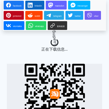
facebook
linkedin
mastodon
messenger
pinterest
reddit
telegram
twitter
viber
vkontakte
whatsapp
复制链接
Loading...
正在下载信息...