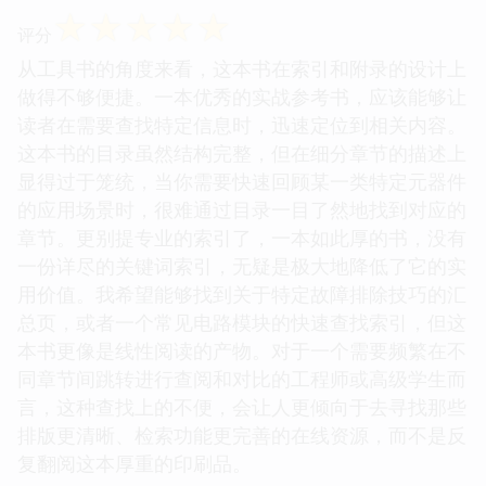
☆
☆
☆
☆
☆
评分
从工具书的角度来看，这本书在索引和附录的设计上
做得不够便捷。一本优秀的实战参考书，应该能够让
读者在需要查找特定信息时，迅速定位到相关内容。
这本书的目录虽然结构完整，但在细分章节的描述上
显得过于笼统，当你需要快速回顾某一类特定元器件
的应用场景时，很难通过目录一目了然地找到对应的
章节。更别提专业的索引了，一本如此厚的书，没有
一份详尽的关键词索引，无疑是极大地降低了它的实
用价值。我希望能够找到关于特定故障排除技巧的汇
总页，或者一个常见电路模块的快速查找索引，但这
本书更像是线性阅读的产物。对于一个需要频繁在不
同章节间跳转进行查阅和对比的工程师或高级学生而
言，这种查找上的不便，会让人更倾向于去寻找那些
排版更清晰、检索功能更完善的在线资源，而不是反
复翻阅这本厚重的印刷品。