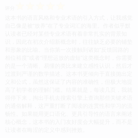
☆
☆
☆
☆
☆
评分
这本书的语言风格和专业术语的引入方式，让我感觉
自己像是被“放养”在了专业词汇的海里。作者似乎默
认读者已经对某些专业术语有着非常扎实的背景知
识，因此在初次介绍新概念时，往往缺乏必要的铺垫
和形象的比喻。当你第一次接触到诸如“反馈回路的
相位裕度”或者“理想运放的虚短”这类概念时，你需要
的是一个清晰、易懂的类比来建立感性认识，然后才
过渡到严谨的数学描述。这本书更倾向于直接抛出定
义和公式，虽然这保证了内容的准确性，但极大地提
高了初学者的理解门槛。结果就是，每读几页，我就
得停下来，掏出手机去搜索引擎上查询那些关键术语
的通俗解释，这严重打断了阅读的连贯性和学习的流
畅性。如果能用更口语化、更具引导性的语言来阐述
核心概念，这本书的入门友好度会大幅提升，而不是
让读者在晦涩的定义中感到挫败。