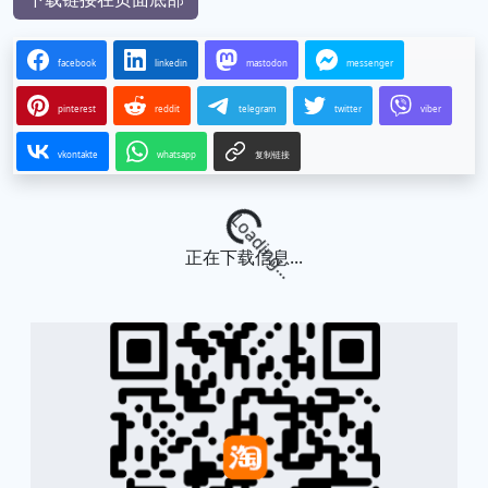
facebook
linkedin
mastodon
messenger
pinterest
reddit
telegram
twitter
viber
vkontakte
whatsapp
复制链接
Loading...
正在下载信息...