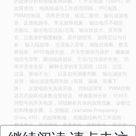
的故障分析和维修案例讲解。 1. 开关电源（SMPS）的
故障查找： 电路组成与工作原理回顾： PFC电路、
PWM控制器、功率开关管、续流二极管、输出滤波电
容、反馈电路等。 常见故障现象： 输出电压不稳定、
无输出、输出电压过低/过高、输出纹波大、异常噪
音、过载保护频繁触发、器件烧毁等。 故障定位与分
析： 输入端故障： 交流输入异常、保险丝熔断、整流
桥损坏、APFC电路失效。 开关管驱动与保护： 栅极驱
动信号异常、驱动电路损坏、欠压/过压保护失效。 功
率开关管击穿： 解释击穿的常见原因（过压、过流、
过温、驱动不当），以及如何测量判断。 输出滤波与
反馈： 输出滤波电容失效（鼓胀、漏液、容量下
降）、反馈电路失真或开路。 控制器异常： PWM控制
器芯片损坏或参数设置错误。 维修案例分析： 针对不
同型号的开关电源，详细解析具体的故障现象、诊断过
程和维修步骤。 2. 变频器（Variable Frequency
Drive, VFD）的故障检修： 变频器结构与工作流程：
整流单元、直流母线、逆变单元、控制单元。 常见故
障代码与意义： 讲解不同品牌变频器常见的故障代码