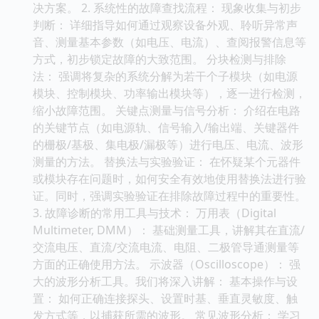
决方案。 2. 系统性的故障查找流程： 现象收集与初步
判断： 详细指导如何通过观察设备外观、聆听异常声
音、测量基本参数（如电压、电流）、查阅报警信息等
方式，初步锁定故障的大致范围。 分块检测与排除
法： 强调将复杂的系统分解为若干个子模块（如电源
模块、控制模块、功率输出模块等），逐一进行检测，
缩小故障范围。 关键点测量与信号分析： 介绍在电路
的关键节点（如电源轨、信号输入/输出端、关键器件
的栅极/基极、集电极/漏极等）进行电压、电流、波形
测量的方法。 替换法与实验验证： 在怀疑某个元器件
或模块存在问题时，如何安全有效地使用替换法进行验
证。同时，强调实验验证在排除故障过程中的重要性。
3. 故障诊断的常用工具与技术： 万用表（Digital
Multimeter, DMM）： 基础测量工具，讲解其在直流/
交流电压、直流/交流电流、电阻、二极管导通测量等
方面的正确使用方法。 示波器（Oscilloscope）： 强
大的波形分析工具。我们将深入讲解： 基本操作与设
置： 如何正确连接探头、设置时基、垂直灵敏度、触
发方式等，以捕获所需的波形。 常见波形分析： 学习