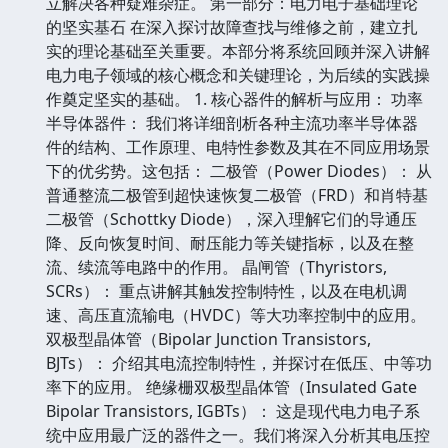
立解决各种疑难杂症。 第一部分：电力电子基础理论
的坚实基石 在深入探讨故障查找与维修之前，建立扎
实的理论基础至关重要。本部分将系统回顾并深入讲解
电力电子领域的核心概念和关键理论，为后续的实践操
作奠定坚实的基础。 1. 核心器件的解析与应用： 功率
半导体器件： 我们将详细剖析各种主流功率半导体器
件的结构、工作原理、电特性参数及其在不同应用场景
下的优劣势。这包括： 二极管（Power Diodes）： 从
普通整流二极管到超快速恢复二极管（FRD）和肖特基
二极管（Schottky Diode），深入理解它们的导通压
降、反向恢复时间、耐压能力等关键指标，以及在整
流、续流等电路中的作用。 晶闸管（Thyristors,
SCRs）： 重点讲解其触发控制特性，以及在电机调
速、高压直流输电（HVDC）等大功率控制中的应用。
双极型晶体管（Bipolar Junction Transistors,
BJTs）： 介绍其电流控制特性，并探讨在低压、中等功
率下的应用。 绝缘栅双极型晶体管（Insulated Gate
Bipolar Transistors, IGBTs）： 这是现代电力电子系
统中应用最广泛的器件之一。我们将深入分析其电压控