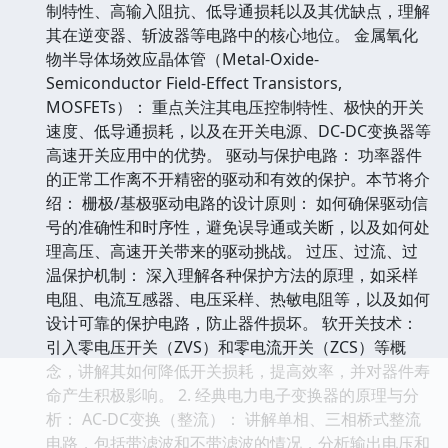
制特性、高输入阻抗、低导通损耗以及其优缺点，理解
其在逆变器、斩波器等电路中的核心地位。 金属氧化
物半导体场效应晶体管（Metal-Oxide-
Semiconductor Field-Effect Transistors,
MOSFETs）： 重点关注其电压控制特性、极快的开关
速度、低导通损耗，以及在开关电源、DC-DC变换器等
高速开关应用中的优势。 驱动与保护电路： 功率器件
的正常工作离不开精密的驱动和有效的保护。本节将介
绍： 栅极/基极驱动电路的设计原则： 如何确保驱动信
号的准确性和时序性，避免误导通或关断，以及如何处
理高压、高速开关带来的驱动挑战。 过压、过流、过
温保护机制： 深入理解各种保护方法的原理，如采样
电阻、电流互感器、电压采样、热敏电阻等，以及如何
设计可靠的保护电路，防止器件损坏。 软开关技术：
引入零电压开关（ZVS）和零电流开关（ZCS）等概
念，讲解其如何降低开关损耗，提高效率，并对器件寿
命产生积极影响。 2. 经典电力电子变换器的原理与分
析： AC-DC变换（整流）： 讲解单相、三相桥式整流
电路，包括带滤波和不带滤波的情况，分析输出电压和