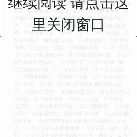
继续阅读 请点击这
（如过载、过压、欠压、对地短路、通信故障等）及其
对应的可能原因。 整流单元故障： 输入电压异常、整
里关闭窗口
流桥损坏、直流母线电容漏液或失效。 逆变单元故
障： 功率模块（IGBT/MOSFET）击穿、驱动电路故
障、输出对地短路。 控制单元故障： 控制板损坏、参
数设置错误、通信接口故障。 电机侧故障： 电机绝缘
不良、绕组短路、过载。 维修案例分享： 针对实际应
用中遇到的变频器故障，进行详细的故障诊断、原因分
析和修复过程描述。 3. 电动汽车充电桩的故障排除：
充电桩基本构成： AC/DC转换模块、DC/DC变换模
块、充电通信模块、安全防护模块。 常见故障分析：
通信故障： 充电桩与电动汽车之间的通信中断或错
误。 功率输出故障： 无法输出直流电、输出电压/电流
不稳定、功率输出异常。 安全保护失效： 过温保护、
过流保护、漏电保护等失效。 输入电源故障： 交流输
入异常、接触器故障。 故障诊断与维修： 结合充电桩
的特殊性，介绍其特有的故障诊断方法和维修注意事
项。 4. 光伏逆变器的故障处理： 光伏逆变器原理与拓
扑： 介绍主流的光伏逆变器拓扑结构（如单级、两级