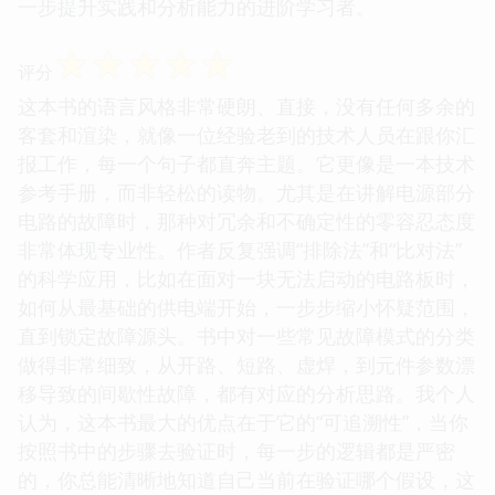
一步提升实践和分析能力的进阶学习者。
☆
☆
☆
☆
☆
评分
这本书的语言风格非常硬朗、直接，没有任何多余的
客套和渲染，就像一位经验老到的技术人员在跟你汇
报工作，每一个句子都直奔主题。它更像是一本技术
参考手册，而非轻松的读物。尤其是在讲解电源部分
电路的故障时，那种对冗余和不确定性的零容忍态度
非常体现专业性。作者反复强调“排除法”和“比对法”
的科学应用，比如在面对一块无法启动的电路板时，
如何从最基础的供电端开始，一步步缩小怀疑范围，
直到锁定故障源头。书中对一些常见故障模式的分类
做得非常细致，从开路、短路、虚焊，到元件参数漂
移导致的间歇性故障，都有对应的分析思路。我个人
认为，这本书最大的优点在于它的“可追溯性”，当你
按照书中的步骤去验证时，每一步的逻辑都是严密
的，你总能清晰地知道自己当前在验证哪个假设，这