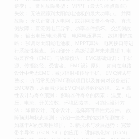
逆变）。 常见故障类型： MPPT（最大功率点跟踪）
失效： 无法跟踪到太阳能电池板的最大功率点。 并网
故障： 无法正常并入电网，或并网质量不合格。 直流
侧故障： 直流侧电压异常、功率器件损坏。 交流侧故
障： 输出电压/电流异常、电网电压异常。 故障排除策
略： 强调对太阳能电池板、MPPT算法、电网接口等进
行系统性检查。 第四部分：高级话题与未来展望 1. 电
磁兼容性（EMC）与故障预防： EMC基础知识： 干扰
源、传播路径、受害者。 EMC设计原则： 如何在电路
设计中考虑EMC，减少辐射和传导干扰。 EMC测试与
整改： 介绍常见的EMC测试项目以及如何对设备进行
EMC整改，从而减少因EMC问题导致的故障。 2. 可靠
性设计与寿命预测： 影响器件寿命的因素： 温度、电
压、电流、开关次数、环境因素等。 可靠性设计方
法： 降额设计、冗余设计、选择高可靠性元器件。 故
障预测与状态监测： 介绍一些先进的故障预测技术，
如基于AI的预测性维护。 3. 新技术与发展趋势： 宽禁
带半导体（GaN, SiC）的应用： 讲解氮化镓（GaN）