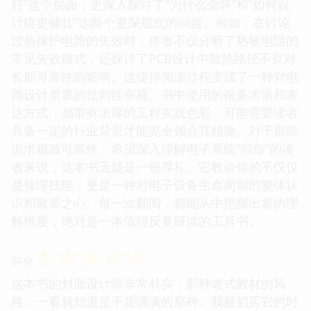
好”这个层面，更深入探讨了“为什么会坏”和“如何设
计得更健壮”这两个更深层次的问题。例如，在讨论
过热保护电路的失效时，作者不仅分析了热敏电阻的
常见失效模式，还探讨了PCB设计中散热路径不良对
长期可靠性的影响。这使得阅读过程变成了一种对电
路设计质量的批判性审视。书中使用的很多术语和表
达方式，都带有浓厚的工程实践色彩，可能需要读者
具备一定的行业背景才能完全领会其精髓。对于那些
追求极致可靠性、希望深入理解电子系统“宿命”的读
者来说，这本书无疑是一份厚礼。它教会你的不仅仅
是修理技能，更是一种对电子设备生命周期的整体认
识和敬畏之心。每一次翻阅，都能从中挖掘出新的理
解维度，绝对是一本值得反复研读的工具书。
☆
☆
☆
☆
☆
评分
这本书的封面设计得非常朴实，那种老式教材的风
格，一看就知道是干货满满的那种。我最初买它的时