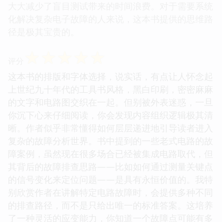
大大减少了盲目测试带来的时间浪费。对于需要系统
化解决复杂电子故障的人来说，这本书提供的思维路
径是极其宝贵的。
☆
☆
☆
☆
☆
评分
这本书的排版和字体选择，说实话，有点让人怀念起
上世纪九十年代的工具书风格，黑白印刷，密密麻麻
的文字和电路图交织在一起。但别被外表迷惑，一旦
你沉下心来仔细阅读，你会发现内容组织逻辑极其清
晰。作者似乎非常懂得如何层层递进地引导读者进入
复杂的故障分析世界。书中提到的一些老式电路的故
障案例，虽然现在很多场合已经被集成电路取代，但
其背后的故障排查思路——比如如何通过测量关键点
的信号变化来定位问题——是具有永恒价值的。我特
别欣赏作者在讲解特定电路故障时，会提供多种不同
的排查路径，而不是只给出唯一的标准答案。这培养
了一种灵活的应变能力，你知道一个故障点可能有多