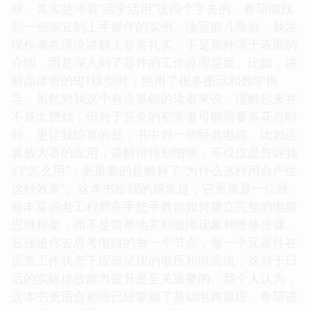
候，其实是冲着“活学活用”这四个字去的，希望能找
到一些能立刻上手操作的实例。读完前几章后，我发
现作者在理论讲解上非常扎实，不是那种浮于表面的
介绍，而是深入到了器件的工作原理层面。比如，讲
解晶体管的BJT模型时，他用了很多图示和数学推
导，虽然对我这个有点基础的读者来说，理解起来并
不算太费劲，但对于完全的初学者可能需要多花点时
间。更让我惊喜的是，书中对一些经典电路，比如运
算放大器的应用，讲解得特别细致，不仅仅是告诉我
们“怎么用”，更重要的是解释了“为什么这样用会产生
这种效果”。这本书给我的感觉是，它更像是一位经
验丰富的老工程师在手把手教你如何建立完整的电路
思维框架，而不是简单地罗列故障现象和维修步骤。
它强迫你去思考电路的每一个节点，每一个元器件在
正常工作状态下应该呈现的电压和电流值，这对于日
后的实际排故能力提升是至关重要的。我个人认为，
这本书更适合那些已经掌握了基础电路原理，希望进