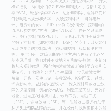
AC-DC-AC变频器。 3. 功率变换系统的控制策略： 开关
模式控制： 详细介绍各种PWM调制技术，包括固定频
率PWM、自适应频率PWM、边沿调制等，理解它们如
何影响输出波形和效率。 反馈控制环路： 讲解电压
环、电流环的设计，PID（比例-积分-微分）控制器的
原理和参数整定方法，如何实现稳定、快速的系统响
应。 数字控制与DSP应用： 介绍现代电力电子系统中
的数字控制器（如微控制器、DSP）的应用，以及如何
实现更复杂的控制算法，如模糊控制、模型预测控制
等。 第二部分：故障诊断的科学方法论 理解了电路的
基本原理后，我们才能有效地分析和解决故障。本部分
将从宏观到微观，系统地阐述故障诊断的科学方法和实
用技巧。 1. 故障的分类与产生原因： 常见故障类型：
短路、开路、器件击穿、参数漂移、控制异常、过载、
环境影响等。 故障的根源分析： 深入探讨导致这些故
障的深层原因，例如设计缺陷、制造工艺问题、元器件
老化、过电压/过电流冲击、散热不良、电磁干扰
（EMI）、静电放电（ESD）等。理解这些根源有助于
从源头上预防故障的发生，并在检修时找到更根本的解