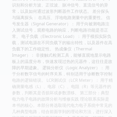
识别和分析方波、正弦波、脉冲信号、直流信号的异
常，以及如何通过波形判断器件工作状态。 差分探头
与隔离探头： 在高压、浮地电路测量中的重要性。 信
号发生器（Signal Generator）： 用于向被测电路注
入测试信号，观察电路的响应，判断电路功能是否正
常。 电子负载（Electronic Load）： 用于模拟实际负
载，测试电源在不同负载下的输出特性，以及器件在高
负载下的工作稳定性。 热成像仪（Thermal
Imager）： 非接触式检测工具，能够直观地显示电路
板上的温度分布，快速发现过热的元器件，这往往是故
障的早期迹象。 逻辑分析仪（Logic Analyzer）： 用
于分析数字信号的时序关系，特别适用于诊断数字控制
电路的逻辑错误。 LCR测试仪（LCR Meter）： 用于精
确测量电感（L）、电容（C）、电阻（R）等元器件的
参数，判断其是否损坏或参数漂移。 第三部分：典型
电力电子电路的故障分析与维修实践 理论联系实际是
本书的核心。本部分将选取现代电力电子系统中常见的
几种典型电路，结合前面学到的理论和方法，进行深入