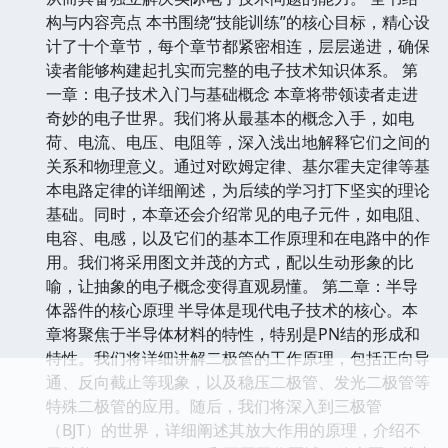
构与内容亮点 本书围绕“技能训练”的核心目标，精心设
计了十个章节，每个章节都紧密相连，层层递进，确保
读者能够构建起扎实而完整的电子技术知识体系。 第
一章：电子技术入门与基础概念 本章将带领读者走进
奇妙的电子世界。我们将从最基本的概念入手，如电
荷、电流、电压、电阻等，深入浅出地解释它们之间的
关系和物理意义。通过对欧姆定律、基尔霍夫定律等基
本电路定律的详细阐述，为后续的学习打下坚实的理论
基础。同时，本章还会介绍常见的电子元件，如电阻、
电容、电感，以及它们的基本工作原理和在电路中的作
用。我们将采用图文并茂的方式，配以生动形象的比
喻，让抽象的电子概念变得直观易懂。 第二章：半导
体器件的核心原理 半导体是现代电子技术的核心。本
章将聚焦于半导体材料的特性，特别是PN结的形成和
特性。我们将详细讲解二极管的工作原理，包括正向导
通、反向截止等现象，以及稳压二极管、发光二极管等
特殊二极管的应用。随后，我们将深入到三极管
（BJT）的世界，详细阐述其放大作用的原理，介绍不