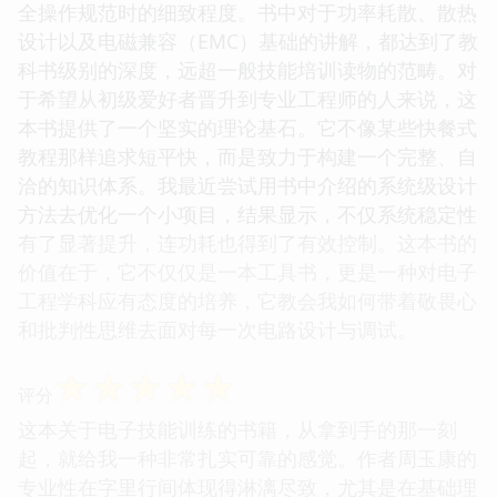
全操作规范时的细致程度。书中对于功率耗散、散热
设计以及电磁兼容（EMC）基础的讲解，都达到了教
科书级别的深度，远超一般技能培训读物的范畴。对
于希望从初级爱好者晋升到专业工程师的人来说，这
本书提供了一个坚实的理论基石。它不像某些快餐式
教程那样追求短平快，而是致力于构建一个完整、自
洽的知识体系。我最近尝试用书中介绍的系统级设计
方法去优化一个小项目，结果显示，不仅系统稳定性
有了显著提升，连功耗也得到了有效控制。这本书的
价值在于，它不仅仅是一本工具书，更是一种对电子
工程学科应有态度的培养，它教会我如何带着敬畏心
和批判性思维去面对每一次电路设计与调试。
☆
☆
☆
☆
☆
评分
这本关于电子技能训练的书籍，从拿到手的那一刻
起，就给我一种非常扎实可靠的感觉。作者周玉康的
专业性在字里行间体现得淋漓尽致，尤其是在基础理