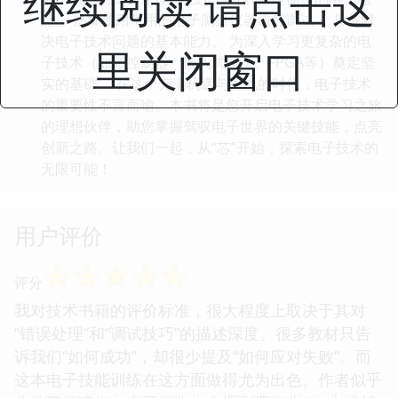
继续阅读 请点击这
路。 熟练使用常用的电子测量仪器进行调试。 具备解
决电子技术问题的基本能力。 为深入学习更复杂的电
里关闭窗口
子技术（如微控制器、嵌入式系统、FPGA等）奠定坚
实的基础。 在这个充满机遇与挑战的时代，电子技术
的重要性不言而喻。本书将是您开启电子技术学习之旅
的理想伙伴，助您掌握驾驭电子世界的关键技能，点亮
创新之路。让我们一起，从“芯”开始，探索电子技术的
无限可能！
用户评价
☆
☆
☆
☆
☆
评分
我对技术书籍的评价标准，很大程度上取决于其对
“错误处理”和“调试技巧”的描述深度。很多教材只告
诉我们“如何成功”，却很少提及“如何应对失败”。而
这本电子技能训练在这方面做得尤为出色。作者似乎