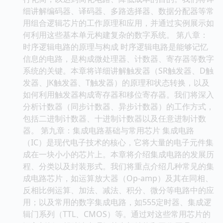
细讲解编码器、译码器、多路选择器、数据分配器等常
用组合逻辑芯片的工作原理和应用，并通过实例展示如
何利用这些基本单元构建复杂的数字系统。 第八章：
时序逻辑电路的原理与构成 时序逻辑电路是能够记忆
信息的电路，是构成微处理器、计数器、寄存器等数字
系统的关键。本章将详细讲解触发器（SR触发器、D触
发器、JK触发器、T触发器）的原理和状态转换，以及
如何利用触发器构成寄存器和移位寄存器。我们将深入
分析计数器（同步计数器、异步计数器）的工作方式，
包括二进制计数器、十进制计数器以及任意进制计数
器。 第九章：集成电路基础与常用芯片 集成电路
（IC）是现代电子技术的核心，它将大量的电子元件集
成在一块小小的芯片上。本章将介绍集成电路的发展历
程、分类以及封装形式。我们将重点介绍几种常见的集
成电路芯片，如运算放大器（Op-amp）及其在同相、
反相比例运算、加法、减法、积分、微分等电路中的应
用；以及常用的数字集成电路，如555定时器、集成逻
辑门系列（TTL、CMOS）等。通过对这些常用芯片的