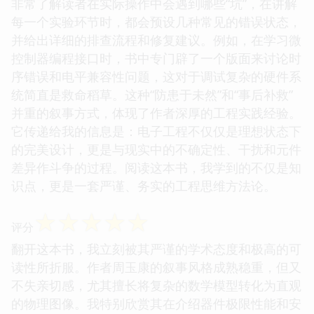
非常了解读者在实际操作中会遇到哪些“坑”，在讲解
每一个实验环节时，都会预设几种常见的错误状态，
并给出详细的排查流程和修复建议。例如，在学习微
控制器编程接口时，书中专门辟了一个版面来讨论时
序错误和电平兼容性问题，这对于调试复杂的硬件系
统简直是救命稻草。这种“防患于未然”和“事后补救”
并重的叙事方式，体现了作者深厚的工程实践经验。
它传递给我的信息是：电子工程不仅仅是理想状态下
的完美设计，更是与现实中的不确定性、干扰和元件
差异作斗争的过程。阅读这本书，我学到的不仅是知
识点，更是一套严谨、务实的工程思维方法论。
☆
☆
☆
☆
☆
评分
翻开这本书，我立刻被其严谨的学术态度和极高的可
读性所折服。作者周玉康的叙事风格成熟稳重，但又
不失亲切感，尤其擅长将复杂的数学模型转化为直观
的物理图像。我特别欣赏其在介绍器件极限性能和安