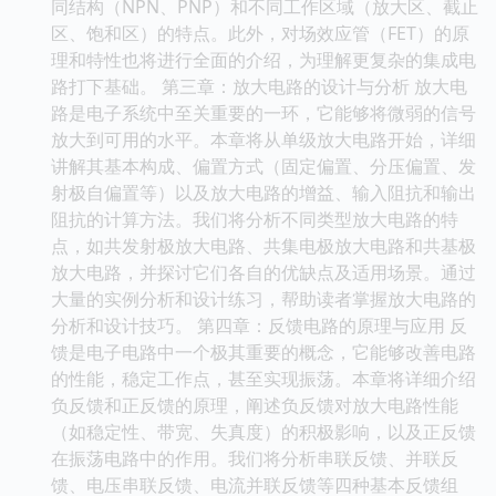
同结构（NPN、PNP）和不同工作区域（放大区、截止
区、饱和区）的特点。此外，对场效应管（FET）的原
理和特性也将进行全面的介绍，为理解更复杂的集成电
路打下基础。 第三章：放大电路的设计与分析 放大电
路是电子系统中至关重要的一环，它能够将微弱的信号
放大到可用的水平。本章将从单级放大电路开始，详细
讲解其基本构成、偏置方式（固定偏置、分压偏置、发
射极自偏置等）以及放大电路的增益、输入阻抗和输出
阻抗的计算方法。我们将分析不同类型放大电路的特
点，如共发射极放大电路、共集电极放大电路和共基极
放大电路，并探讨它们各自的优缺点及适用场景。通过
大量的实例分析和设计练习，帮助读者掌握放大电路的
分析和设计技巧。 第四章：反馈电路的原理与应用 反
馈是电子电路中一个极其重要的概念，它能够改善电路
的性能，稳定工作点，甚至实现振荡。本章将详细介绍
负反馈和正反馈的原理，阐述负反馈对放大电路性能
（如稳定性、带宽、失真度）的积极影响，以及正反馈
在振荡电路中的作用。我们将分析串联反馈、并联反
馈、电压串联反馈、电流并联反馈等四种基本反馈组