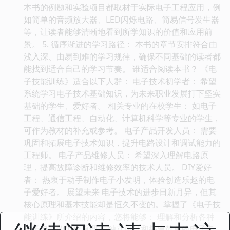
本书的例题和实验项目都取材于实际电子工程应用，例
如简单的音频放大器、LED闪烁电路、简易信号发生器
等，让读者能够清晰地看到所学知识的价值和应用前
景。 5. 循序渐进的学习路径： 本书的章节安排符合由
浅入深、由易到难的学习规律，确保不同基础的读者都
能找到适合自己的学习节奏。 谁适合阅读本书？ 《电
子技能训练》适合以下人群： 电子技术初学者： 希望
系统学习电子技术基础知识，为未来职业发展打下坚实
基础的学生、爱好者。 相关专业的在校学生： 如电子
工程、通信工程、自动化、计算机科学等专业的学生，
可作为教材的补充或参考。 电子产品开发人员： 需要
巩固和拓展电子技术知识，提升电路设计和调试能力的
工程师。 电子产品维修人员： 希望深入理解电路原
理，提高故障诊断和维修效率的技术人员。 DIY爱好
者： 热衷于动手制作电子小发明，体验创造乐趣的电
子爱好者。 展望未来 电子技术的进步日新月异，但其
核心原理和基本技能却是恒久不变的。掌握了《电子技
能训练》所介绍的内容，您将能够： 理解和分析各种
电子电路的工作原理。 独立设计和搭建简单的电子电