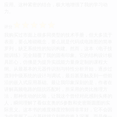
应用。这种紧密的结合，极大地增强了我的学习动
力。
☆
☆
☆
☆
☆
评分
我购买过市面上很多同类型的技术手册，但大多流于
表面，要么堆砌概念，要么就是代码或电路图的简单
罗列，缺乏系统性的知识构建。然而，这本《电子技
能训练》完全颠覆了我的固有印象。它的结构设计极
具匠心，仿佛是为提升实战能力量身定制的课程大
纲。从最基本的元器件识别与特性分析开始，逐步过
渡到中级系统的设计与调试，最后甚至触及到一些前
沿的嵌入式应用基础。最让我印象深刻的是，作者在
讲解高频电路的阻抗匹配时，所采用的类比推理方
法，那种生动的比喻，让我这个曾经对此感到头疼的
人，瞬间理解了看似玄奥的S参数和史密斯圆图的实
际意义。这本书的难度梯度控制得非常好，它不会因
为你掌握了一点基础就立刻把你推入深渊，而是像一