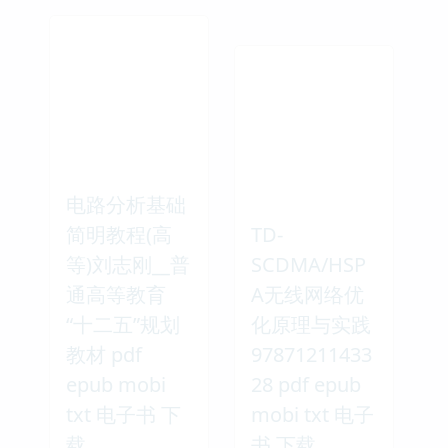
电路分析基础
简明教程(高
TD-
等)刘志刚__普
SCDMA/HSP
通高等教育
A无线网络优
“十二五”规划
化原理与实践
教材 pdf
97871211433
epub mobi
28 pdf epub
txt 电子书 下
mobi txt 电子
载
书 下载