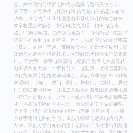
态，并学习如何根据电路需求选择合适的反馈方式。
第五章：信号发生与处理电路 信号是电子信息传递的
载体，信号的产生和处理是电子系统设计的核心任务。
本章将重点讲解各种振荡电路的原理，如RC振荡电
路、LC振荡电路、晶体振荡电路等，并分析它们在频率
稳定性和波形方面的特点。同时，我们将介绍滤波电路
（低通、高通、带通、带阻滤波器）的设计与应用，以
及信号的调制与解调技术，为理解现代通信系统奠定基
础。 第六章：数字电路基础与逻辑门 数字电路是现代
电子设备的大脑。本章将引入二进制数、逻辑运算和布
尔代数等数字电路的基础概念。我们将详细介绍各种基
本逻辑门（与门、或门、非门、与非门、或非门、异或
门）的功能和符号，并通过真值表和波形图来清晰地展
示它们的逻辑关系。此外，本章还将讲解组合逻辑电路
和时序逻辑电路的基本概念，为后续的学习做好铺垫。
第七章：组合逻辑电路的设计与应用 本章将进一步深
入数字逻辑电路的学习，重点介绍组合逻辑电路的设计
方法。我们将学习如何利用卡诺图等工具对逻辑函数进
行化简，以达到简化电路、降低成本的目的。我们将详