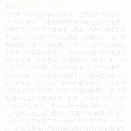
☆
☆
☆
☆
☆
评分
说实话，我购买这本书的初衷，主要是为了准备一个
行业认证考试，没想到它带来的收获远超我的预期。
这本书的知识体系非常全面，覆盖了从模拟电子到数
字电路，再到现代信号处理等多个关键领域。周玉康
老师在描述那些抽象的电子定律时，总能巧妙地穿插
历史背景和实际应用场景，这使得枯燥的理论学习变
得生动起来。举例来说，在讲解反馈控制原理时，书
中引用了特斯拉调速系统的历史演变，这不仅丰富了
我的知识面，更让我深刻理解了负反馈在稳定系统中
的关键作用。书中的排版风格也值得称赞，大量的空
白和清晰的章节划分，保证了阅读的舒适性，长时间
阅读眼睛也不会感到疲劳。此外，书中嵌入的小测试
和“深入思考”环节，非常有助于巩固所学知识。我发
现，很多市面上其他教材会把理论和实践完全割裂，
但这本书非常注重二者的融合，很多看似纯理论的公
式，都会在紧随其后的实操指南中得到具体的验证和