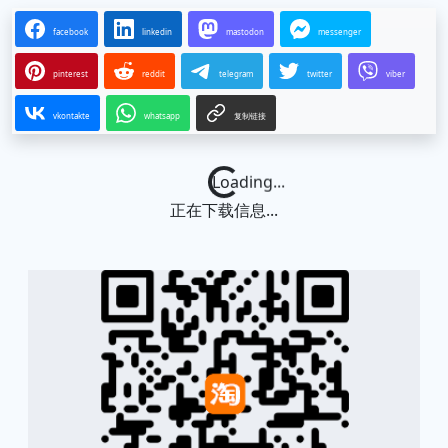
facebook
linkedin
mastodon
messenger
pinterest
reddit
telegram
twitter
viber
vkontakte
whatsapp
复制链接
Loading...
正在下载信息...