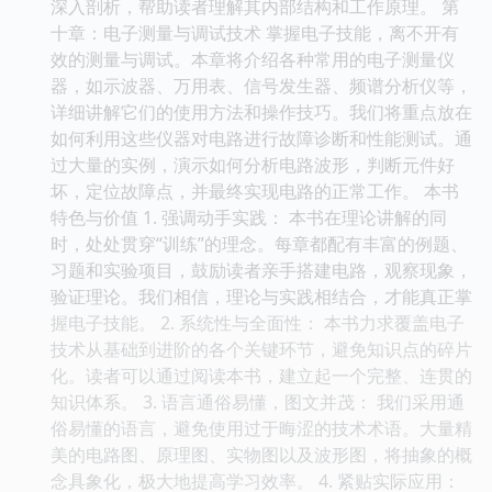
深入剖析，帮助读者理解其内部结构和工作原理。 第
十章：电子测量与调试技术 掌握电子技能，离不开有
效的测量与调试。本章将介绍各种常用的电子测量仪
器，如示波器、万用表、信号发生器、频谱分析仪等，
详细讲解它们的使用方法和操作技巧。我们将重点放在
如何利用这些仪器对电路进行故障诊断和性能测试。通
过大量的实例，演示如何分析电路波形，判断元件好
坏，定位故障点，并最终实现电路的正常工作。 本书
特色与价值 1. 强调动手实践： 本书在理论讲解的同
时，处处贯穿“训练”的理念。每章都配有丰富的例题、
习题和实验项目，鼓励读者亲手搭建电路，观察现象，
验证理论。我们相信，理论与实践相结合，才能真正掌
握电子技能。 2. 系统性与全面性： 本书力求覆盖电子
技术从基础到进阶的各个关键环节，避免知识点的碎片
化。读者可以通过阅读本书，建立起一个完整、连贯的
知识体系。 3. 语言通俗易懂，图文并茂： 我们采用通
俗易懂的语言，避免使用过于晦涩的技术术语。大量精
美的电路图、原理图、实物图以及波形图，将抽象的概
念具象化，极大地提高学习效率。 4. 紧贴实际应用：