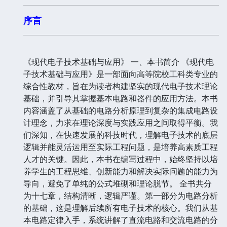
序言
《现代电子技术基础与应用》 一、本书简介 《现代电
子技术基础与应用》是一部面向高等院校工科类专业的
综合性教材，旨在为读者构建坚实的现代电子技术理论
基础，并引导其掌握基本电路和器件的应用方法。本书
内容涵盖了从基础的电路分析原理到复杂的集成电路设
计理念，力求在理论深度与实践应用之间取得平衡。我
们深知，在快速发展的科技时代，理解电子技术的底层
逻辑并能灵活运用至实际工程问题，是培养高素质工程
人才的关键。因此，本书在编写过程中，始终坚持以培
养学生的工程思维、创新能力和解决实际问题的能力为
导向，避免了单纯的公式堆砌和理论脱节。 全书共分
为十七章，结构清晰，逻辑严谨。第一部分为电路分析
的基础，这是理解后续所有电子技术的核心。我们从基
本电路定律入手，系统讲解了直流电路和交流电路的分