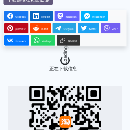
facebook
linkedin
mastodon
messenger
pinterest
reddit
telegram
twitter
viber
vkontakte
whatsapp
复制链接
Loading...
正在下载信息...