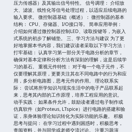
压力传感器）及其输出信号特性。 信号调理： 介绍放
大、滤波、线性化等信号处理过程，以适应后续电路的
输入要求。 微控制器基础（概述）： 微控制器的基本
结构： CPU、存储器、I/O接口等。 简单应用举例：
介绍如何通过微控制器控制LED、读取按键等，为嵌入
式系统的初步了解铺垫。 三、学习方法与建议 为了更
好地掌握本书内容，我们建议读者采取以下学习方法：
打牢基础： 认真学习第一部分关于电路分析的章节，
确保对基本定律和分析方法有深刻的理解，这是后续学
习的基石。 重视元件特性： 对于每一个电子元件，不
仅要理解其原理，更要关注其在不同电路中的行为和应
用，多分析电路图，思考元件的作用。 理论联系实
际： 尝试将所学知识与现实生活中的电子产品联系起
来，思考其内部的工作原理，培养工程应用的意识。
动手实践： 如果条件允许，鼓励读者通过电子制作或
仿真软件（如Proteus, LTspice）进行电路的搭建和验
证，亲身体验理论知识转化为实际功能的乐趣。 积极
思考与提问： 在学习过程中遇到困惑时，积极思考，
查阅资料，并与同学或老师交流讨论。 注重习题演