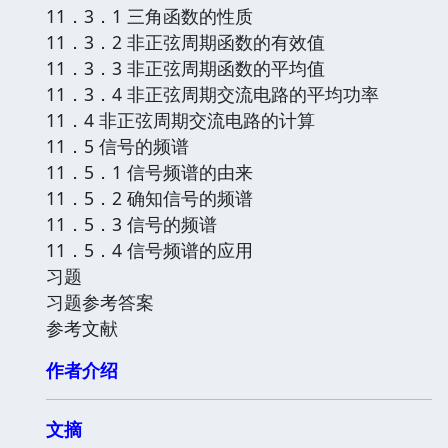
11．3．1 三角函数的性质
11．3．2 非正弦周期函数的有效值
11．3．3 非正弦周期函数的平均值
11．3．4 非正弦周期交流电路的平均功率
11．4 非正弦周期交流电路的计算
11．5 信号的频谱
11．5．1 信号频谱的由来
11．5．2 确知信号的频谱
11．5．3 信号的频谱
11．5．4 信号频谱的应用
习题
习题参考答案
参考文献
作者介绍
文摘