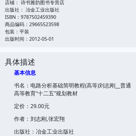
店铺： 诗书雅韵图书专营店
出版社： 冶金工业出版社
ISBN：9787502459390
商品编码：29665523598
包装：平装
出版时间：2012-05-01
具体描述
基本信息
书名：电路分析基础简明教程(高等)刘志刚__普通
高等教育“十二五”规划教材
定价：29.00元
作者：刘志刚,张宏翔
出版社：冶金工业出版社