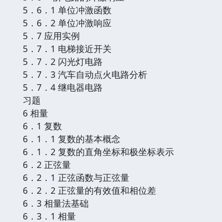
5．6．1 单位冲激函数
5．6．2 单位冲激响应
5．7 应用实例
5．7．1 电梯接近开关
5．7．2 闪光灯电路
5．7．3 汽车自动点火电路分析
5．7．4 继电器电路
习题
6 相量
6．1 复数
6．1．1 复数的基本概念
6．1．2 复数的直角坐标和极坐标表示
6．2 正弦量
6．2．1 正弦函数与正弦量
6．2．2 正弦量的有效值和相位差
6．3 相量法基础
6．3．1 相量