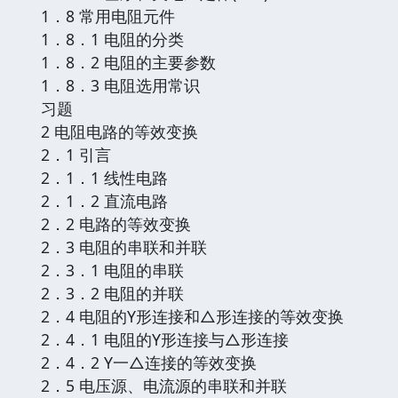
1．8 常用电阻元件
1．8．1 电阻的分类
1．8．2 电阻的主要参数
1．8．3 电阻选用常识
习题
2 电阻电路的等效变换
2．1 引言
2．1．1 线性电路
2．1．2 直流电路
2．2 电路的等效变换
2．3 电阻的串联和并联
2．3．1 电阻的串联
2．3．2 电阻的并联
2．4 电阻的Y形连接和△形连接的等效变换
2．4．1 电阻的Y形连接与△形连接
2．4．2 Y一△连接的等效变换
2．5 电压源、电流源的串联和并联