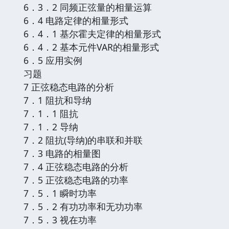
6．3．2 同频正弦量的相量运算
6．4 电路定律的相量形式
6．4．1 基尔霍夫定律的相量形式
6．4．2 基本元件VAR的相量形式
6．5 应用实例
习题
7 正弦稳态电路的分析
7．1 阻抗和导纳
7．1．1 阻抗
7．1．2 导纳
7．2 阻抗(导纳)的串联和并联
7．3 电路的相量图
7．4 正弦稳态电路的分析
7．5 正弦稳态电路的功率
7．5．1 瞬时功率
7．5．2 有功功率和无功功率
7．5．3 视在功率