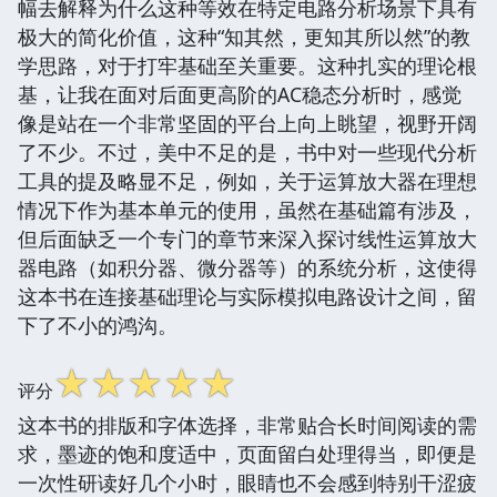
幅去解释为什么这种等效在特定电路分析场景下具有
极大的简化价值，这种“知其然，更知其所以然”的教
学思路，对于打牢基础至关重要。这种扎实的理论根
基，让我在面对后面更高阶的AC稳态分析时，感觉
像是站在一个非常坚固的平台上向上眺望，视野开阔
了不少。不过，美中不足的是，书中对一些现代分析
工具的提及略显不足，例如，关于运算放大器在理想
情况下作为基本单元的使用，虽然在基础篇有涉及，
但后面缺乏一个专门的章节来深入探讨线性运算放大
器电路（如积分器、微分器等）的系统分析，这使得
这本书在连接基础理论与实际模拟电路设计之间，留
下了不小的鸿沟。
☆
☆
☆
☆
☆
评分
这本书的排版和字体选择，非常贴合长时间阅读的需
求，墨迹的饱和度适中，页面留白处理得当，即便是
一次性研读好几个小时，眼睛也不会感到特别干涩疲