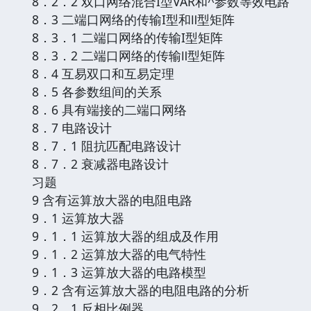
继续阅读 请点击这
8．2．2 双口网络混合I型VAR和^参数等效电路
8．3 二端口网络的传输I型和Ⅱ型矩阵
8．3．1 二端口网络的传输I型矩阵
里关闭窗口
8．3．2 二端口网络的传输Ⅱ型矩阵
8．4 互易双口和互易定理
8．5 各参数组间的关系
8．6 具有端接的二端口网络
8．7 电路设计
8．7．1 阻抗匹配电路设计
8．7．2 衰减器电路设计
习题
9 含有运算放大器的电阻电路
9．1 运算放大器
9．1．1 运算放大器的组成及作用
9．1．2 运算放大器的电气特性
9．1．3 运算放大器的电路模型
9．2 含有运算放大器的电阻电路的分析
9．2．1 反相比例器