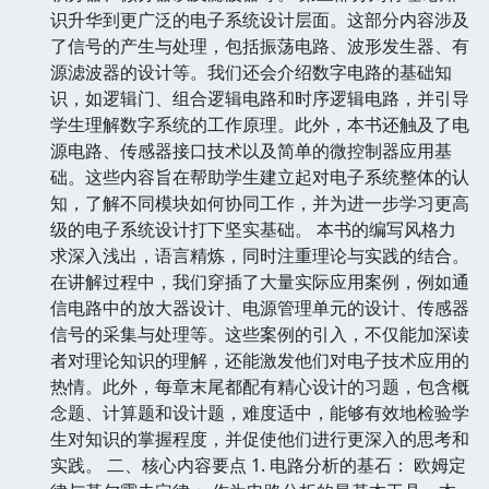
识升华到更广泛的电子系统设计层面。这部分内容涉及
了信号的产生与处理，包括振荡电路、波形发生器、有
源滤波器的设计等。我们还会介绍数字电路的基础知
识，如逻辑门、组合逻辑电路和时序逻辑电路，并引导
学生理解数字系统的工作原理。此外，本书还触及了电
源电路、传感器接口技术以及简单的微控制器应用基
础。这些内容旨在帮助学生建立起对电子系统整体的认
知，了解不同模块如何协同工作，并为进一步学习更高
级的电子系统设计打下坚实基础。 本书的编写风格力
求深入浅出，语言精炼，同时注重理论与实践的结合。
在讲解过程中，我们穿插了大量实际应用案例，例如通
信电路中的放大器设计、电源管理单元的设计、传感器
信号的采集与处理等。这些案例的引入，不仅能加深读
者对理论知识的理解，还能激发他们对电子技术应用的
热情。此外，每章末尾都配有精心设计的习题，包含概
念题、计算题和设计题，难度适中，能够有效地检验学
生对知识的掌握程度，并促使他们进行更深入的思考和
实践。 二、核心内容要点 1. 电路分析的基石： 欧姆定