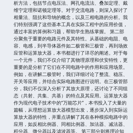
析方法，包括节点电压法、网孔电流法、叠加定理、戴
维宁定理和诺顿定理等。对于交流电路，则深入探讨了
相量法、阻抗和导纳的概念，以及三相电路的分析。我
们特别强调了这些基本工具在实际工程中的应用价值，
通过丰富的算例和习题，帮助学生熟练掌握。 第二部
分聚焦于重要的电路元件及其特性。从基础的电阻、电
容、电感，到半导体器件如二极管和三极管，再到场效
应管和运算放大器，本书都进行了详尽的阐述。对于每
一个元件，我们不仅介绍了其物理原理和伏安特性，更
重要的是分析了它们在不同电路中的作用和应用场景。
例如，在讲解二极管时，我们详细讨论了整流、稳压、
开关等应用，并结合实际电路图进行说明。在三极管部
分，我们不仅深入分析了其放大原理，还讨论了不同组
态（共射、共集、共基）的特点及其应用。运算放大器
作为现代电子技术中的“万能芯片”，本书投入了大量的
篇幅，从理想运算放大器模型出发，逐步深入到实际运
算放大器的特性，并重点讲解了其在各种模拟电路中的
应用，如反相比例器、同相比例器、加法器、减法器、
积分器、微分器以及滤波器等。 第三部分则将理论知