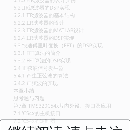
6.2 IIR滤波器的DSP实现
6.2.1 IIR滤波器的基本结构
6.2.2 IIR滤波器的设计
6.2.3 IIR滤波器的MATLAB设计
6.2.4 IIR滤波器的DSP实现
6.3 快速傅里叶变换（FFT）的DSP实现
6.3.1 FFT算法的简介
6.3.2 FFT算法的DSP实现
6.4 正弦波信号发生器
6.4.1 产生正弦波的算法
6.4.2 正弦波的实现
本章小结
思考题与习题
第7章 TMS320C54x片内外设、接口及应用
7.1 ’C54x的主机接口
7.2 ’C54x的定时器
7.2.1 定时器结构