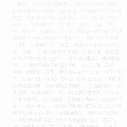
与计算： 详尽介绍DFT的定义，理解其将有限长离散时
间信号变换到离散频率域的本质。介绍直接计算DFT的
方法，并初步探讨其计算复杂度。 DFT的性质： 深入
分析DFT的关键性质，包括线性、时移、频移、周期
性、对称性、帕塞瓦尔定理等，理解这些性质如何帮助
我们更有效地分析和处理离散信号。 快速傅里叶变换
（FFT）： 重点讲解FFT算法，包括Cooley-Tukey算法
等，理解FFT如何大幅降低DFT的计算复杂度，使其在
实际应用中得以广泛推广。 数字滤波器设计 滤波器概
述： 介绍数字滤波器的基本功能，包括低通、高通、
带通、带阻滤波器等，阐述滤波在信号去噪、信号分离
等方面的作用。 无限冲激响应（IIR）滤波器： 讲解IIR
滤波器的原理，基于模拟滤波器原型（如巴特沃斯、切
比雪夫、椭圆滤波器）设计IIR滤波器的方法，讨论IIR
滤波器的优点（设计简单、阶数低）和缺点（稳定性问
题、非线性相位）。 有限冲激响应（FIR）滤波器： 讲
解FIR滤波器的原理，介绍窗函数法、频率采样法等设
计FIR滤波器的方法，分析FIR滤波器的优点（稳定性
好、线性相位设计灵活）和缺点（阶数较高、计算量