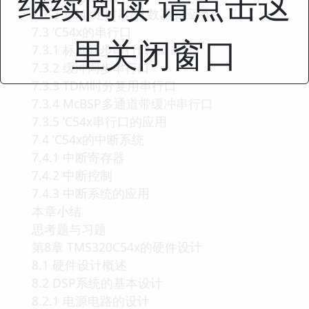
继续阅读 请点击这
7.2.2 ’C54x定时器/计数器的应用
7.3 ’C54x的串行口
里关闭窗口
7.3.1 标准同步串行口
7.3.2 缓冲同步串行口
7.3.3 TDM时分复用串行口
7.3.4 McBSP多通道带缓冲串行口
7.3.5 ’C54x串行口的应用
7.4 ’C54x的中断系统
7.4.1 中断寄存器
7.4.2 中断控制
7.4.3 中断系统的应用
本章小结
思考题与习题
第8章 TMS320C54x的硬件设计
8.1 硬件设计概述
8.2 DSP系统的基本设计
8.2.1 电源电路的设计