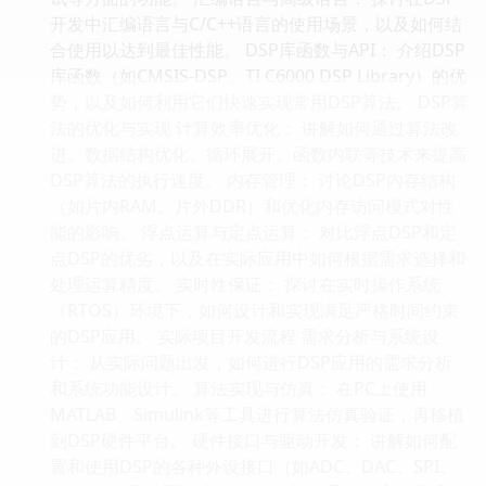
开发中汇编语言与C/C++语言的使用场景，以及如何结
合使用以达到最佳性能。 DSP库函数与API： 介绍DSP
库函数（如CMSIS-DSP、TI C6000 DSP Library）的优
势，以及如何利用它们快速实现常用DSP算法。 DSP算
法的优化与实现 计算效率优化： 讲解如何通过算法改
进、数据结构优化、循环展开、函数内联等技术来提高
DSP算法的执行速度。 内存管理： 讨论DSP内存结构
（如片内RAM、片外DDR）和优化内存访问模式对性
能的影响。 浮点运算与定点运算： 对比浮点DSP和定
点DSP的优劣，以及在实际应用中如何根据需求选择和
处理运算精度。 实时性保证： 探讨在实时操作系统
（RTOS）环境下，如何设计和实现满足严格时间约束
的DSP应用。 实际项目开发流程 需求分析与系统设
计： 从实际问题出发，如何进行DSP应用的需求分析
和系统功能设计。 算法实现与仿真： 在PC上使用
MATLAB、Simulink等工具进行算法仿真验证，再移植
到DSP硬件平台。 硬件接口与驱动开发： 讲解如何配
置和使用DSP的各种外设接口（如ADC、DAC、SPI、