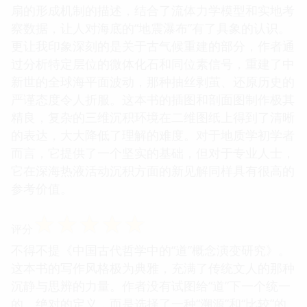
扇的形成机制的描述，结合了流体力学模型和实地考
察数据，让人对海底的“地震瀑布”有了具象的认识。
更让我印象深刻的是关于古气候重建的部分，作者通
过分析特定层位的微体化石和同位素信号，重建了中
新世的全球海平面波动，那种抽丝剥茧、还原历史的
严谨态度令人折服。这本书的插图和剖面图制作极其
精良，复杂的三维沉积环境在二维图纸上得到了清晰
的表达，大大降低了理解的难度。对于地质学初学者
而言，它提供了一个坚实的基础，但对于专业人士，
它在深海热液活动沉积方面的新见解同样具有很高的
参考价值。
☆
☆
☆
☆
☆
评分
不得不提《中国古代哲学中的“道”概念演变研究》。
这本书的写作风格极为典雅，充满了传统文人的那种
沉静与思辨的力量。作者没有试图给“道”下一个统一
的、绝对的定义，而是选择了一种“溯源”和“比较”的