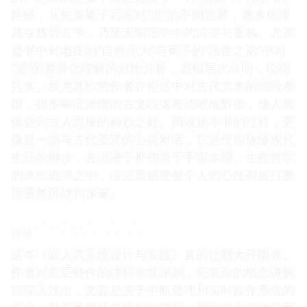
路径，从先秦诸子百家对“道”的不同诠释，逐步梳理
其在魏晋玄学，乃至宋明理学中的流变与重构。尤其
是书中对老庄的“自然无为”与荀子的“法度之治”中对
“道”的差异化理解的对比分析，逻辑层次分明，论据
扎实。我尤其欣赏作者在论述中对古代文本的细致考
据，很多晦涩难懂的古文段落被清晰地解读，使人能
体会到古人思维的精妙之处。阅读这本书的过程，更
像是一场与古代圣贤的心灵对话，它迫使你放慢现代
生活的脚步，去沉潜于那些关于宇宙本源、生存哲学
的永恒追问之中，读完后感觉整个人的心性都被打磨
得更加沉静和深邃。
☆
☆
☆
☆
☆
评分
这本《嵌入式系统设计与实践》真的让我大开眼界。
作者对底层硬件的理解非常深刻，把复杂的概念讲解
得深入浅出，尤其是关于中断处理和实时操作系统的