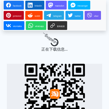
facebook
linkedin
mastodon
messenger
pinterest
reddit
telegram
twitter
viber
vkontakte
whatsapp
复制链接
Loading...
正在下载信息...