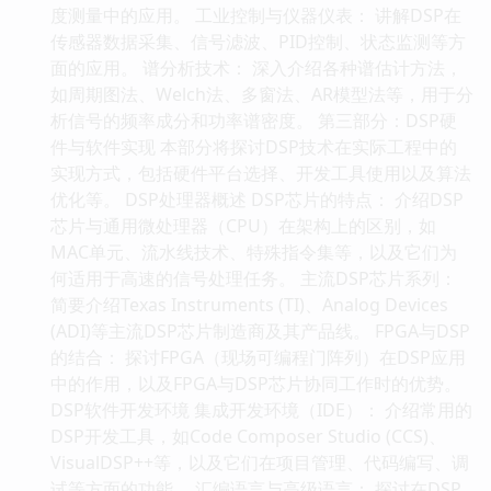
度测量中的应用。 工业控制与仪器仪表： 讲解DSP在
传感器数据采集、信号滤波、PID控制、状态监测等方
面的应用。 谱分析技术： 深入介绍各种谱估计方法，
如周期图法、Welch法、多窗法、AR模型法等，用于分
析信号的频率成分和功率谱密度。 第三部分：DSP硬
件与软件实现 本部分将探讨DSP技术在实际工程中的
实现方式，包括硬件平台选择、开发工具使用以及算法
优化等。 DSP处理器概述 DSP芯片的特点： 介绍DSP
芯片与通用微处理器（CPU）在架构上的区别，如
MAC单元、流水线技术、特殊指令集等，以及它们为
何适用于高速的信号处理任务。 主流DSP芯片系列：
简要介绍Texas Instruments (TI)、Analog Devices
(ADI)等主流DSP芯片制造商及其产品线。 FPGA与DSP
的结合： 探讨FPGA（现场可编程门阵列）在DSP应用
中的作用，以及FPGA与DSP芯片协同工作时的优势。
DSP软件开发环境 集成开发环境（IDE）： 介绍常用的
DSP开发工具，如Code Composer Studio (CCS)、
VisualDSP++等，以及它们在项目管理、代码编写、调
试等方面的功能。 汇编语言与高级语言： 探讨在DSP