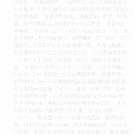
特深度。 音频编解码： 介绍MP3、AAC等音频压缩算
法的原理，理解其如何通过感知编码和预测编码来减小
音频数据量。 音频效果处理： 讲解混响、回声、均衡
器、噪声抑制等音频效果的DSP实现方法。 语音识别
与合成： 概述语音识别（ASR）和语音合成（TTS）的
基本流程，包括特征提取、模型训练、声学建模、语言
建模等，以及DSP在其中的关键作用。 图像与视频信
号处理中的DSP应用 图像的数字化： 介绍图像的采样
（分辨率）和量化（灰度级）过程。 图像增强与复
原： 讲解对比度增强、锐化、去模糊、去噪等图像处
理技术，如中值滤波、拉普拉斯算子等。 图像压缩：
介绍JPEG、MPEG等图像和视频压缩标准的基本原理，
包括离散余弦变换（DCT）、量化、熵编码等。 图像
分割与特征提取： 讨论如何利用DSP技术将图像划分
为不同的区域，并提取关键特征用于目标识别。 其他
DSP应用领域 生物医学信号处理： 探讨心电图
（ECG）、脑电图（EEG）等信号的采集、滤波和分
析，用于疾病诊断和监测。 雷达与声纳系统： 介绍脉
冲压缩、多普勒处理等DSP技术在目标探测、距离和速