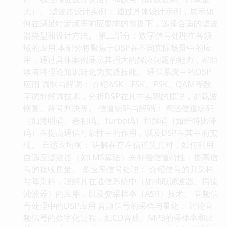
大）。 滤波器设计实例： 通过具体设计示例，展示如
何在满足特定频率响应要求的前提下，选择合适的滤波
器类型和设计方法。 第二部分：数字信号处理在各领
域的应用 本部分将聚焦于DSP在不同实际场景中的应
用，通过具体案例展示其强大的解决问题的能力，帮助
读者将理论知识转化为实践技能。 通信系统中的DSP
应用 调制与解调： 介绍ASK、FSK、PSK、QAM等数
字调制解调技术，分析DSP在其中实现的原理，如载波
恢复、符号判决等。 信道编码与解码： 阐述信道编码
（如海明码、卷积码、Turbo码）和解码（如维特比译
码）在提高通信可靠性中的作用，以及DSP在其中的实
现。 自适应均衡： 讲解在存在信道失真时，如何利用
自适应滤波器（如LMS算法）来补偿信道特性，提高信
号的接收质量。 多速率信号处理： 介绍信号的升采样
与降采样，理解其在通信系统中（如抽取滤波器、插值
滤波器）的应用，以及变采样率（ASR）技术。 音频信
号处理中的DSP应用 音频信号的采样与量化： 讨论音
频信号的数字化过程，如CD音质、MP3的采样率和比