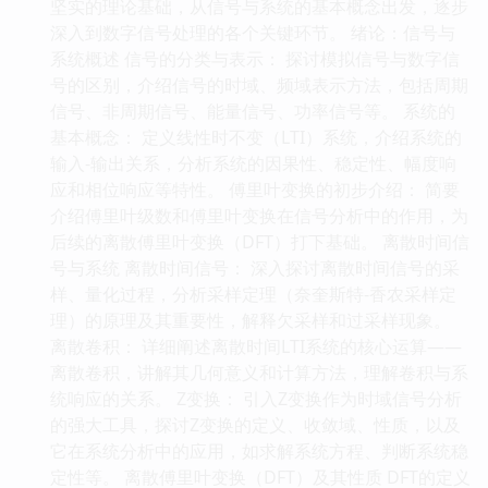
坚实的理论基础，从信号与系统的基本概念出发，逐步
深入到数字信号处理的各个关键环节。 绪论：信号与
系统概述 信号的分类与表示： 探讨模拟信号与数字信
号的区别，介绍信号的时域、频域表示方法，包括周期
信号、非周期信号、能量信号、功率信号等。 系统的
基本概念： 定义线性时不变（LTI）系统，介绍系统的
输入-输出关系，分析系统的因果性、稳定性、幅度响
应和相位响应等特性。 傅里叶变换的初步介绍： 简要
介绍傅里叶级数和傅里叶变换在信号分析中的作用，为
后续的离散傅里叶变换（DFT）打下基础。 离散时间信
号与系统 离散时间信号： 深入探讨离散时间信号的采
样、量化过程，分析采样定理（奈奎斯特-香农采样定
理）的原理及其重要性，解释欠采样和过采样现象。
离散卷积： 详细阐述离散时间LTI系统的核心运算——
离散卷积，讲解其几何意义和计算方法，理解卷积与系
统响应的关系。 Z变换： 引入Z变换作为时域信号分析
的强大工具，探讨Z变换的定义、收敛域、性质，以及
它在系统分析中的应用，如求解系统方程、判断系统稳
定性等。 离散傅里叶变换（DFT）及其性质 DFT的定义