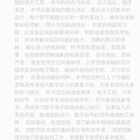
题的强大工具。 本书的特色与价值： 深入浅出，循序
渐进： 本书从最基础的概念讲起，逐步深入到复杂的
设计，每个章节都建立在前一章的基础上，确保读者能
够轻松理解。 理论与实践相结合： 丰富的例题和习
题，以及贴近实际的案例分析，帮助读者巩固所学知
识，并培养解决实际问题的能力。 清晰的图示和表
格： 精心设计的电路图、时序图和逻辑表，直观易
懂，有效辅助理解抽象的电路原理。 语言精炼，逻辑
严谨： 避免使用空泛的修饰语，力求用最准确的语言
描述复杂的电子概念，确保内容的科学性。 关注前沿
技术： 在基础讲解的同时，本书也适时引入了可编程
逻辑器件等现代数字设计的重要方向，为读者指明未来
的学习路径。 本书适合的读者群体： 电子工程、计算
机科学、自动化等专业的在校学生： 作为教材或参考
书，系统学习数字电子线路的核心知识。 从事嵌入式
系统开发、集成电路设计、数字信号处理等领域的工程
师： 巩固基础，精进技能，或了解相关领域的最新进
展。 对数字技术感兴趣的爱好者和自学者： 渴望理解
现代电子设备如何工作，掌握数字世界的基本规则。