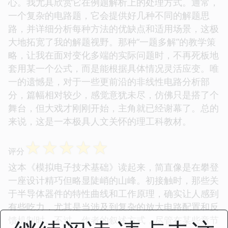
心。我尤其欣赏它在例题解析上的处理方式。通常，
一个复杂的电路题，它会提供好几种不同的解题思
路，并详细分析每种方法的优缺点和适用场景，这极
大地拓宽了我的解题视野。那种“一题多解”的教学策
略，让我在面对变化多端的实际问题时，不再死板地
套用某一个公式，而是能根据具体情况灵活应变。唯
一的遗憾是，对于一些更前沿的非线性电路分析部
分，篇幅相对较少，感觉意犹未尽，仿佛只是搭了个
舞台，但大戏才刚刚开始，主角就已经谢幕了。总的
来说，这是一本极具人文关怀的理工科教材。
☆
☆
☆
☆
☆
评分
这本《模拟电子技术基础》读起来，简直像是在攀登
一座设计精巧但略显陡峭的山峰。初接触时，那些关
于半导体器件的特性曲线和工作原理，确实让人感到
有些吃力，尤其是当涉及到复杂的放大电路配置和反
馈机制时。不过，作者的叙述方式，尽管在某些章节