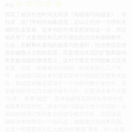
☆
☆
☆
☆
☆
评分
我花了相当长的时间去阅读《电磁场与电磁波》，坦
白讲，这门学科的抽象程度，足以让任何一个理科生
感到头皮发麻。这本书的作者显然深知这一点，所以
他采用了大量类比和几何可视化的方法来辅助教学。
比如，在解释矢量场的旋度与散度时，他没有仅仅停
留在偏微分方程的层面，而是通过水流的扩散和旋转
来形象地描绘物理意义，这对于建立空间想象力至关
重要。但是，即便有这些辅助，依然有那么几个章
节，比如坡印廷矢量和麦克斯韦方程组的完整形式推
导，我感觉就像是置身于一个纯粹的数学迷宫中，需
要极强的专注力才能不迷失方向。它要求读者不仅要
“会算”，更要“能想”，思考电磁场是如何在空间中传
递能量和信息的。这本书的习题设计也十分精妙，从
基础的场强计算到复杂的波导模式分析，层层递进，
确保读者每学完一个知识点，都能通过实战来巩固。
这是一部需要投入巨大精力的“硬核”著作，但一旦攻