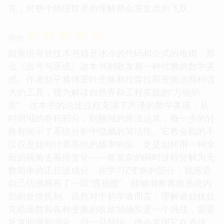
克，对整个物理世界的理解都会发生质的飞跃。
☆
☆
☆
☆
☆
评分
如果说有些技术书籍是冰冷的代码和公式的堆砌，那
么《信号与系统》这本书则散发着一种优雅的数学美
感。作者似乎将傅里叶变换和拉普拉斯变换这两种强
大的工具，视为解读自然界和工程实践的“万能钥
匙”。这本书的论述过程充满了严谨的数学美感，从
时间域的卷积积分，到频域的乘法运算，每一步的转
换都揭示了系统分析中隐藏的简洁性。它教会我的不
仅仅是如何计算系统的频率响应，更是如何用一种全
新的视角去看待变化——将复杂的瞬时过程分解为无
数简单的正弦波成分。在学习Z变换的部分，我感觉
自己仿佛拥有了一双“透视眼”，能够洞察离散系统内
部的反馈机制。虽然对于初学者而言，理解诸如狄拉
克梳函数和各种变换的收敛域确实是一个挑战，需要
反复咀嚼和消化，但一旦领悟，便会发现它在通信、