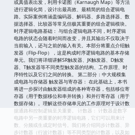
或真值表出发，利用卡诺图（Karnaugh Map）等方法
进行逻辑化简，设计出最高效、最精简的组合逻辑电
路。实际案例将涵盖编码器、解码器、多路选择器、数
据选择器、比较器等常见但极其重要的组合逻辑模块。
时序逻辑电路基础： 与组合逻辑电路不同，时序逻辑
电路的状态会随着时间而改变，并且其输出不仅取决于
当前输入，还与之前的输入有关。本部分将重点介绍触
发器（Flip-Flop），这是构成时序逻辑电路的基本存储
单元。我们将详细讲解SR触发器、JK触发器、D触发
器、T触发器等不同类型触发器的结构、工作原理、时
序特性以及它们之间的转换。 第二部分：中大规模集
成电路与存储器 触发器与寄存器： 在此基础上，本书
将进一步探讨由触发器组成的各种寄存器，包括移位寄
存器（用于数据移位和串并转换）和并行寄存器（用于
数据存储）。理解这些存储单元的工作原理对于设计数
据通路和控制逻辑至关重要。 计数器： 计数器是数字
电路中另一类重要的时序逻辑电路，它们可以用来计
数、分频或生成定时信号。我们将介绍同步计数器、异
步计数器（行波计数器）等不同类型的计数器，以及如