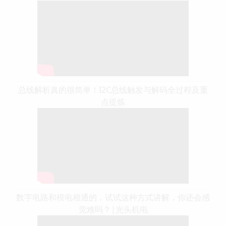
总线解析真的很简单！I2C总线触发与解码全过程及重
点提炼
数字电路和模电相通的，试试这种方式讲解，你还会感
觉难吗？|光头机电