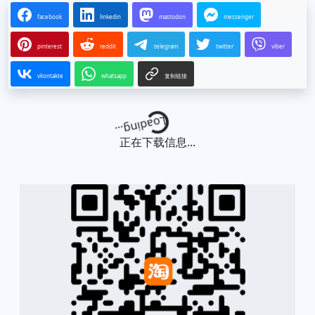
facebook
linkedin
mastodon
messenger
pinterest
reddit
telegram
twitter
viber
vkontakte
whatsapp
复制链接
Loading...
正在下载信息...