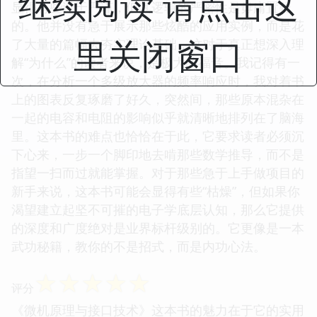
继续阅读 请点击这
显得有些过于严谨，但其逻辑的严密性是毋庸置疑
的。他并没有急于展示那些炫酷的应用实例，而是花
里关闭窗口
了大量的篇幅去夯实理论基础，这对于真正想深入理
解“为什么”的读者来说，是极大的福音。我记得有一
次，在分析一个多级放大器的频率响应时，我对着书
上的图表反复琢磨了好久，突然间，那些原本混杂在
一起的电容和电阻的影响似乎就清晰地排列在了脑海
里。这本书的难点也恰恰在于此，它要求读者必须沉
下心来，一步一个脚印地去啃那些数学推导，而不是
指望一扫而过就能掌握。对于那些急于上手做项目的
新手来说，这本书可能会显得有些“枯燥”，但如果你
渴望建立起坚不可摧的电子学底层认知，那么它提供
的深度和广度绝对是业界标杆级别的。它更像是一本
武功秘籍，教你的不是招式，而是内功心法。
☆
☆
☆
☆
☆
评分
《微机原理与接口技术》这本书的魅力在于它的实用