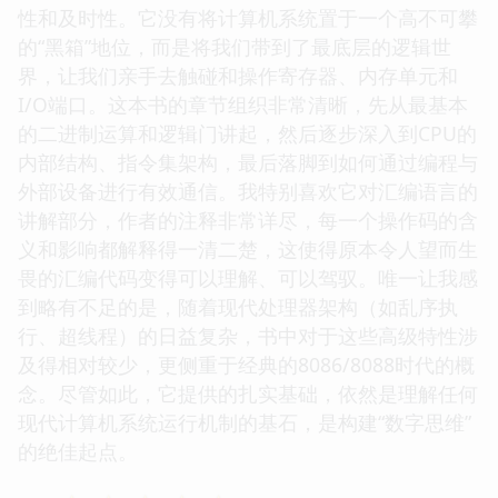
性和及时性。它没有将计算机系统置于一个高不可攀
的“黑箱”地位，而是将我们带到了最底层的逻辑世
界，让我们亲手去触碰和操作寄存器、内存单元和
I/O端口。这本书的章节组织非常清晰，先从最基本
的二进制运算和逻辑门讲起，然后逐步深入到CPU的
内部结构、指令集架构，最后落脚到如何通过编程与
外部设备进行有效通信。我特别喜欢它对汇编语言的
讲解部分，作者的注释非常详尽，每一个操作码的含
义和影响都解释得一清二楚，这使得原本令人望而生
畏的汇编代码变得可以理解、可以驾驭。唯一让我感
到略有不足的是，随着现代处理器架构（如乱序执
行、超线程）的日益复杂，书中对于这些高级特性涉
及得相对较少，更侧重于经典的8086/8088时代的概
念。尽管如此，它提供的扎实基础，依然是理解任何
现代计算机系统运行机制的基石，是构建“数字思维”
的绝佳起点。