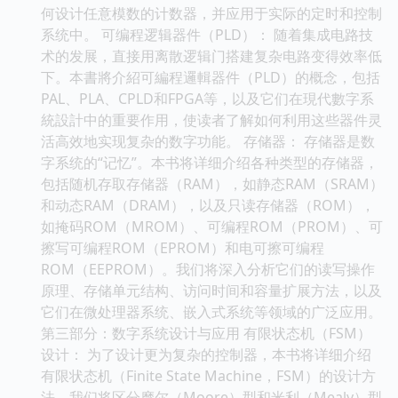
何设计任意模数的计数器，并应用于实际的定时和控制
系统中。 可编程逻辑器件（PLD）： 随着集成电路技
术的发展，直接用离散逻辑门搭建复杂电路变得效率低
下。本書將介紹可編程邏輯器件（PLD）的概念，包括
PAL、PLA、CPLD和FPGA等，以及它们在現代數字系
統設計中的重要作用，使读者了解如何利用这些器件灵
活高效地实现复杂的数字功能。 存储器： 存储器是数
字系统的“记忆”。本书将详细介绍各种类型的存储器，
包括随机存取存储器（RAM），如静态RAM（SRAM）
和动态RAM（DRAM），以及只读存储器（ROM），
如掩码ROM（MROM）、可编程ROM（PROM）、可
擦写可编程ROM（EPROM）和电可擦可编程
ROM（EEPROM）。我们将深入分析它们的读写操作
原理、存储单元结构、访问时间和容量扩展方法，以及
它们在微处理器系统、嵌入式系统等领域的广泛应用。
第三部分：数字系统设计与应用 有限状态机（FSM）
设计： 为了设计更为复杂的控制器，本书将详细介绍
有限状态机（Finite State Machine，FSM）的设计方
法。我们将区分摩尔（Moore）型和米利（Mealy）型