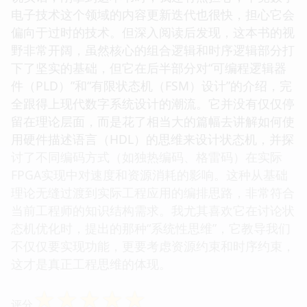
电子技术这个领域的内容更新迭代也很快，担心它会
偏向于过时的技术。但深入阅读后发现，这本书的视
野非常开阔，虽然核心的组合逻辑和时序逻辑部分打
下了坚实的基础，但它在后半部分对“可编程逻辑器
件（PLD）”和“有限状态机（FSM）设计”的介绍，完
全跟得上现代数字系统设计的潮流。它并没有仅仅停
留在理论层面，而是花了相当大的篇幅去讲解如何使
用硬件描述语言（HDL）的思维来设计状态机，并探
讨了不同编码方式（如独热编码、格雷码）在实际
FPGA实现中对速度和资源消耗的影响。这种从基础
理论无缝过渡到实际工程应用的编排思路，非常符合
当前工程师的知识结构需求。我尤其喜欢它在讨论状
态机优化时，提出的那种“系统性思维”，它教导我们
不仅仅要实现功能，更要考虑资源约束和时序约束，
这才是真正工程思维的体现。
☆
☆
☆
☆
☆
评分