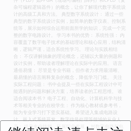
杂可编程逻辑器件）的概念，让你了解现代数字系统设
计的高级工具和方法。 典型数字系统设计： 通过一些
典型的数字系统设计实例，如简单的数字仪表、控制系
统等，展示如何综合运用前面所学的知识，完成一个完
整的数字电路设计。 学习本书的优势： 系统性强： 内
容覆盖了数字电子技术的基础理论和核心应用，结构清
晰，逻辑严谨，适合系统性学习。 理论与实践相结
合： 不仅讲解抽象的理论概念，还辅以大量的例题和
设计实例，帮助读者理解理论在实际中的应用。 语言
通俗易懂： 尽管是专业书籍，但作者力求用最清晰、
最易懂的语言阐释复杂的概念，降低学习门槛。 关注
实际工程问题： 书中会提及一些在实际工程设计中可
能遇到的问题和解决方案，培养读者的工程思维。 谁
适合阅读本书？ 电子工程、自动化、计算机科学与技
术等相关专业的在校学生： 作为核心教材或参考书，
能为专业学习打下坚实基础。 希望进入集成电路设
计、嵌入式系统开发、数字信号处理等领域的从业人
员： 提升专业技能，拓展职业发展。 对数字电路和电