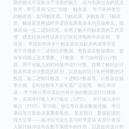
路的输出不仅取决于当前的输入，还与电路过去的状态
有关，即它具有“记忆”功能。 触发器： 学习各种类型
的触发器，如SR触发器、D触发器、JK触发器、T触发
器。触发器是构成时序逻辑电路最基本的存储单元，能
够存储一位二进制信息。你将了解不同触发器的工作原
理、状态转换特性以及它们在时序电路中的应用。 寄
存器： 掌握如何将多个触发器组合起来构成寄存器，
用于存储多个二进制位的数据。寄存器在数据缓存、暂
存等功能上至关重要。 计数器： 学习如何设计计数
器，用于对输入的时钟脉冲进行计数。你将了解同步计
数器和异步计数器的区别，以及如何设计各种模数的计
数器，如二进制计数器、十进制计数器等。计数器在频
率分频、定时控制等方面有着广泛应用。 移位寄存
器： 学习移位寄存器如何将存储的数据进行位移操
作，实现串行输入并行输出（SIPO）、并行输入串行
输出（PISO）等功能。移位寄存器在数据传输、串行
通信等方面扮演着重要角色。 第五部分：数据处理的
强大引擎——脉冲信号发生器与时序逻辑 本部分将深
入探讨脉冲信号在数字系统中的作用，以及如何设计和