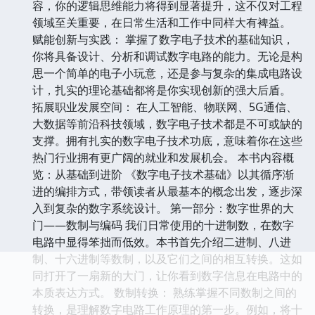
容，你的逻辑思维能力将得到显著提升，这不仅对工程
领域至关重要，在日常生活和工作中同样大有裨益。
赋能创新与实践： 掌握了数字电子技术的基础知识，
你将具备设计、分析和调试数字电路的能力。无论是构
思一个简单的电子小玩意，还是参与复杂的集成电路设
计，扎实的理论基础都将是你实现创新的强大后盾。
拓展职业发展空间： 在人工智能、物联网、5G通信、
大数据等前沿科技领域，数字电子技术都是不可或缺的
支撑。拥有扎实的数字电子技术功底，意味着你在这些
热门行业拥有更广阔的就业和发展机会。 本书内容概
览：从基础到进阶 《数字电子技术基础》以其循序渐
进的编排方式，带领读者从最基本的概念出发，逐步深
入到复杂的数字系统设计。 第一部分：数字世界的大
门——数制与编码 我们日常使用的十进制数，在数字
电路中显得笨拙而低效。本书首先介绍二进制、八进
制、十六进制等数制，以及它们之间的相互转换。这如
同打开了一扇新的大门，让你看到数字信息在电路中的
本质表达方式。 数制转换： 熟练掌握不同数制之间的
转换，是理解数字电路工作原理的第一步。例如，将十