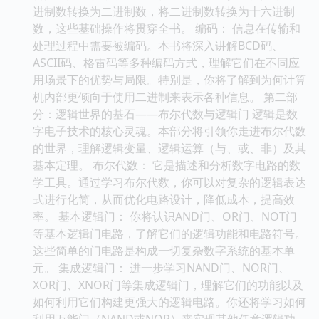
进制数转换为二进制数，将二进制数转换为十六进制
数，这些基础操作将贯穿全书。 编码： 信息在传输和
处理过程中需要被编码。本书将深入讲解BCD码、
ASCII码、格雷码等多种编码方式，理解它们在不同应
用场景下的优势与局限。特别是，你将了解到为何计算
机内部更倾向于使用二进制来表示各种信息。 第二部
分：逻辑世界的基石——布尔代数与逻辑门 逻辑是数
字电子技术的核心灵魂。本部分将引领你走进布尔代数
的世界，理解逻辑变量、逻辑运算（与、或、非）及其
基本定理。 布尔代数： 它是描述和分析数字电路的数
学工具。通过学习布尔代数，你可以对复杂的逻辑表达
式进行化简，从而优化电路设计，降低成本，提高效
率。 基本逻辑门： 你将认识AND门、OR门、NOT门
等基本逻辑门电路，了解它们的逻辑功能和电路符号。
这些简单的门电路是构成一切复杂数字系统的基本单
元。 集成逻辑门： 进一步学习NAND门、NOR门、
XOR门、XNOR门等集成逻辑门，理解它们的功能以及
如何利用它们构建更强大的逻辑电路。你还将学习如何
利用万能门（NAND或NOR）来实现其他任意逻辑功