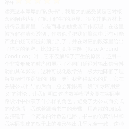
☆
☆
☆
☆
☆
评分
读完这本厚厚的“砖头书”，我最大的感受就是它对概
念的阐述达到了“庖丁解牛”的境界。很多其他教材上
讲得云里雾里、似是而非的触发器工作原理，在这里
被拆解得清晰透彻，作者似乎把我们脑海中所有可能
产生的疑问都提前预判到了，并在对应的段落里给出
了详尽的解释。比如讲到竞争冒险（Race Around
Condition）时，它不仅解释了产生的原因，还用一
个非常形象的时序图展示了不同门延迟对输出信号抖
动的具体影响，这种可视化教学法，极大地降低了理
解复杂时序逻辑的门槛。更让我觉得贴心的是，它在
关键公式推导的后面，总会紧跟着一段“实际应用意
义”的讨论，让我们明白这些数学模型究竟在实际电
路设计中扮演了什么样的角色，避免了为公式而公式
的枯燥感。我试着跟着书中的步骤，用离散的D触发
器搭建了一个简单的计数器电路，书中的仿真结果和
我实际搭建的板子上的波形输出几乎完全一致，这种