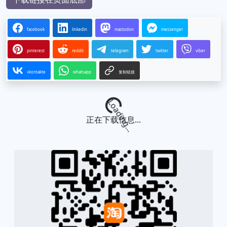
facebook
linkedin
mastodon
messenger
pinterest
reddit
telegram
twitter
viber
vkontakte
whatsapp
复制链接
Loading...
正在下载信息...