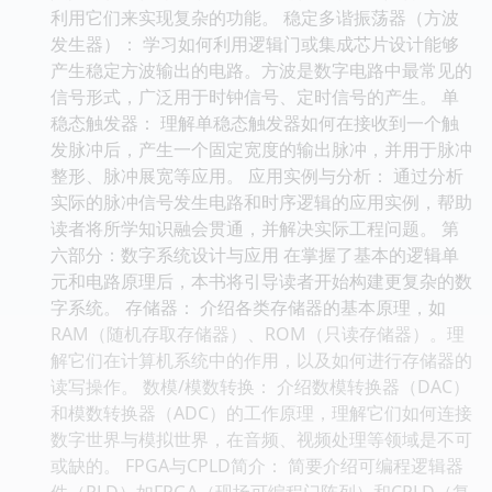
利用它们来实现复杂的功能。 稳定多谐振荡器（方波
发生器）： 学习如何利用逻辑门或集成芯片设计能够
产生稳定方波输出的电路。方波是数字电路中最常见的
信号形式，广泛用于时钟信号、定时信号的产生。 单
稳态触发器： 理解单稳态触发器如何在接收到一个触
发脉冲后，产生一个固定宽度的输出脉冲，并用于脉冲
整形、脉冲展宽等应用。 应用实例与分析： 通过分析
实际的脉冲信号发生电路和时序逻辑的应用实例，帮助
读者将所学知识融会贯通，并解决实际工程问题。 第
六部分：数字系统设计与应用 在掌握了基本的逻辑单
元和电路原理后，本书将引导读者开始构建更复杂的数
字系统。 存储器： 介绍各类存储器的基本原理，如
RAM（随机存取存储器）、ROM（只读存储器）。理
解它们在计算机系统中的作用，以及如何进行存储器的
读写操作。 数模/模数转换： 介绍数模转换器（DAC）
和模数转换器（ADC）的工作原理，理解它们如何连接
数字世界与模拟世界，在音频、视频处理等领域是不可
或缺的。 FPGA与CPLD简介： 简要介绍可编程逻辑器
件（PLD）如FPGA（现场可编程门阵列）和CPLD（复