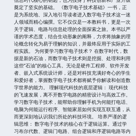
奠定了坚实的基础。 《数字电子技术基础》一书，正
是为系统地、深入地引导读者进入数字电子技术这一迷
人领域而精心编撰。它不仅仅是一本教科书，更是一次
关于逻辑、电路与信息处理的全面探索之旅。本书以严
谨的学术态度，结合生动形象的阐释，力求将抽象的理
论概念转化为易于理解的知识，并最终应用于实际的工
程实践。 为何要学习数字电子技术？ 在数字时代，数
据是新的石油，而数字电子技术则是挖掘、处理和利用
这些“石油”的核心工具。无论是硬件工程师、软件开发
者、嵌入式系统设计师，还是对科技充满好奇心的学生
和爱好者，掌握数字电子技术都将赋予你解读和创造数
字世界的能力。 理解现代科技的底层逻辑： 现代科技
的飞速发展，离不开数字电路的精密设计与高效工作。
学习数字电子技术，能帮助你理解手机为何能打电话、
电脑为何能运行程序、智能家居如何实现互联互通，从
而更深刻地认识我们所处的科技环境。 培养严谨的逻
辑思维： 数字电子技术的核心在于逻辑运算。通过学
习布尔代数、逻辑门电路、组合逻辑和序逻辑电路等内