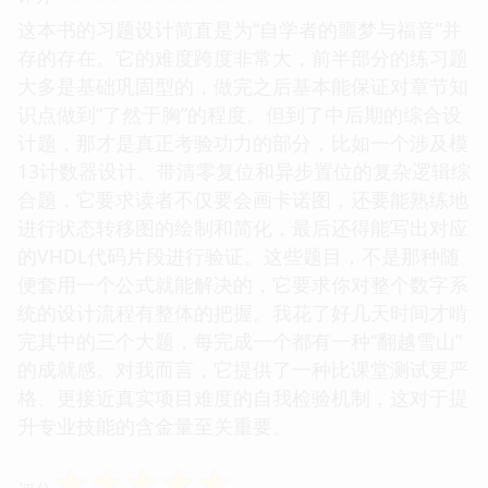
这本书的习题设计简直是为“自学者的噩梦与福音”并
存的存在。它的难度跨度非常大，前半部分的练习题
大多是基础巩固型的，做完之后基本能保证对章节知
识点做到“了然于胸”的程度。但到了中后期的综合设
计题，那才是真正考验功力的部分，比如一个涉及模
13计数器设计、带清零复位和异步置位的复杂逻辑综
合题，它要求读者不仅要会画卡诺图，还要能熟练地
进行状态转移图的绘制和简化，最后还得能写出对应
的VHDL代码片段进行验证。这些题目，不是那种随
便套用一个公式就能解决的，它要求你对整个数字系
统的设计流程有整体的把握。我花了好几天时间才啃
完其中的三个大题，每完成一个都有一种“翻越雪山”
的成就感。对我而言，它提供了一种比课堂测试更严
格、更接近真实项目难度的自我检验机制，这对于提
升专业技能的含金量至关重要。
☆
☆
☆
☆
☆