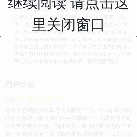
继续阅读 请点击这
子技术充满兴趣的爱好者： 开启探索数字世界的大
门，亲手实现创意。 需要理解和掌握数字系统原理的
技术人员： 提升对相关产品和技术的认知深度。 结
里关闭窗口
语： 数字电子技术是现代科技发展的驱动力之一。掌
握《数字电子技术基础》，你将不仅仅是知识的接收
者，更有潜力成为数字时代的创造者。本书将是你在这
条探索之路上的可靠伙伴，为你揭示数字世界的奥秘，
点燃你对科技创新的热情。愿你在本书的引导下，在数
字电子技术的海洋中，乘风破浪，探索无限可能。
用户评价
☆
☆
☆
☆
☆
评分
这本书的装帧设计真是让人眼前一亮，封面那种沉稳
的深蓝色调，配上清晰的字体排版，一眼就能感受到
它蕴含的专业气息。翻开内页，纸张的质感也相当不
错，长时间阅读下来眼睛也不会感到很累。我尤其欣