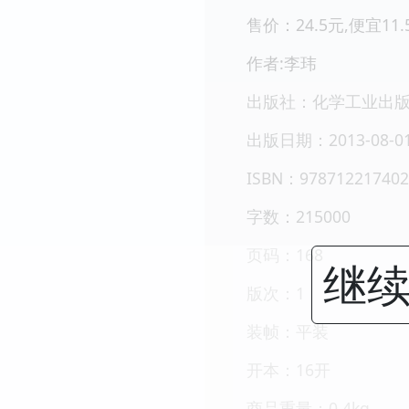
售价：24.5元,便宜11.
作者:李玮
出版社：化学工业出
出版日期：2013-08-0
ISBN：978712217402
字数：215000
页码：168
继续
版次：1
装帧：平装
开本：16开
商品重量：0.4kg