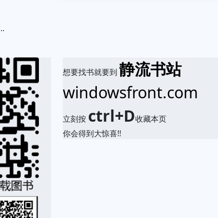
...
.
静流书站
想要找书就要到
windowsfront.com
ctrl+D
立刻按
收藏本页
你会得到大惊喜!!