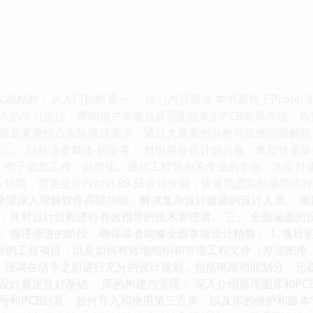
路板设计实战精粹：从入门到精通 一、 核心内容概述 本书聚焦于Prote
入的学习路径，帮助用户掌握从原理图绘制到PCB布局布线，
而是紧密结合实际项目需求，通过大量案例分析和疑难问题解析
二、 目标读者群体 初学者： 对电路板设计感兴趣，希望快速掌握Pr
： 电子信息工程、自动化、通信工程等相关专业的学生，为应对
入职场，需要提升Protel 99 SE设计技能，快速熟悉实际项目
计瓶颈，希望深入理解软件高级功能，解决复杂设计难题的设计人员。 项目经
，并对设计过程进行有效指导的技术管理者。 三、 全面涵盖的
、循序渐进的阶段，确保读者能够全面掌握设计精髓： 1. 项目
E中创建新的工程项目，以及如何有效地组织和管理工程文件（原理图库
： 强调在动手之前进行充分的设计规划，包括电路功能划分、元
设计奠定良好基础。 库的构建与管理： 深入介绍原理图库和P
号和PCB封装，如何导入和使用第三方库，以及库的维护和版