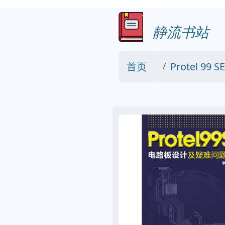
静流书站
首页
Protel 9