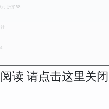
5元,折扣68
版社
1
4
阅读 请点击这里关