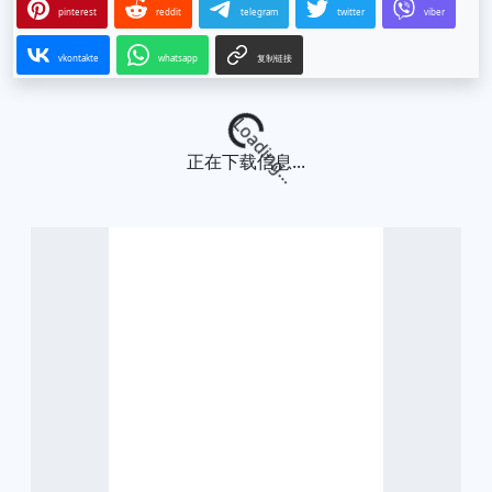
pinterest
reddit
telegram
twitter
viber
vkontakte
whatsapp
复制链接
Loading...
正在下载信息...