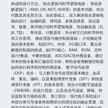
构成和设计方法。 组合逻辑与时序逻辑电路： 系统讲
解逻辑门（AND, OR, NOT, XOR等）的基本功能，布尔
代数及其化简方法。在此基础上，深入阐述组合逻辑电
路的设计，如编码器、译码器、多路选择器、加法器
等。接着，将详细介绍时序逻辑电路，包括触发器（D,
JK, T型）、寄存器、计数器等，并分析它们的时序特性
和工作原理。 微处理器与微控制器基础： 介绍微处理
器的基本架构，包括CPU、内存、I/O接口等。重点讲
解微控制器的组成，如CPU核心、RAM、ROM、定时
器/计数器、中断控制器、ADC/DAC等外围设备。通过
简单的指令集和汇编语言示例，帮助读者理解微控制器
如何执行程序和控制外围设备。 数字信号处理
（DSP）初步： 引入数字信号处理的基本概念，如采
样、量化、编码，以及离散傅里叶变换（DFT）和快速
傅里叶变换（FFT）的基本原理。初步介绍数字滤波器
（FIR和IIR）的设计思想，以及在信号滤波、降噪、特
征提取等方面的应用。 第三部分：现代电子系统设计
本部分将引导读者将前两部分的理论知识融会贯通，应
用于实际的系统设计中。 嵌入式系统开发： 详细介绍