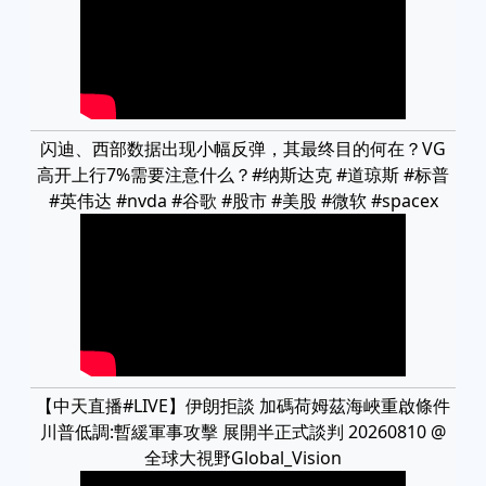
闪迪、西部数据出现小幅反弹，其最终目的何在？VG
高开上行7%需要注意什么？#纳斯达克 #道琼斯 #标普
#英伟达 #nvda #谷歌 #股市 #美股 #微软 #spacex
【中天直播#LIVE】伊朗拒談 加碼荷姆茲海峽重啟條件
川普低調:暫緩軍事攻擊 展開半正式談判 20260810 @
全球大視野Global_Vision