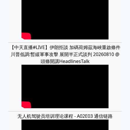
【中天直播#LIVE】伊朗拒談 加碼荷姆茲海峽重啟條件
川普低調:暫緩軍事攻擊 展開半正式談判 20260810 @
頭條開講HeadlinesTalk
无人机驾驶员培训理论课程 - A02E03 通信链路