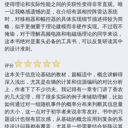
使得理论和实际性能之间的关联性变得非常直观。唯
一让我略感遗憾的是，在介绍有源相控阵雷达系统
时，对移相器和幅控器的具体实现细节描述得较为简
略，似乎更侧重于理论建模而非硬件实现。不过瑕不
掩瑜，对于理解高频电路和电磁场理论的同学来说，
这本书绝对是案头必备的工具书，可以反复研读其中
的设计准则。
☆
☆
☆
☆
☆
评分
这本关于信息论基础的教材，篇幅适中，概念讲解得
深入浅出，尤其是在熵的计算和信源编码的对比分析
上，作者下了不少功夫。我记得有一章专门讲了香农
的几大定理，用了很多实际的例子来辅助理解，比如
如何通过对一组随机事件的概率分布来判断其信息量
的大小，这一点对于初学者来说非常友好。书中的习
题设计也很有层次感，从基础的概念应用到复杂的系
统设计问题都有覆盖，尤其是一些需要结合矩阵运算