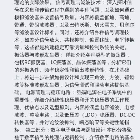
理论的实际效果。 信号调理与滤波技术： 深入探讨信
号在采集和传输过程中遇到的各种问题，以及如何通过
模拟滤波器来改善信号质量。内容将覆盖低通、高通、
带通、带阻滤波器，以及巴特沃斯、切比雪夫、贝塞尔
等滤波器设计标准。同时，还将介绍各种信号调理技
术，如差分信号放大、共模抑制、偏置移除、电平转换
等，这些都是构建稳定可靠测量和控制系统的关键。
振荡器与波形发生器： 详细介绍各种类型的振荡器，
包括RC振荡器、LC振荡器、晶体振荡器等，分析它们
的起振条件、频率稳定性和输出波形特性。在此基础
上，将进一步讲解如何设计和实现三角波、方波、锯齿
波等标准波形发生器，为信号测试和驱动电路提供基
础。 电源管理与稳压电路： 强调电源在电子系统中的
重要性，详细介绍线性稳压器和开关稳压器的工作原
理、优缺点以及选型原则。内容将涵盖电容滤波、电感
滤波、整流电路，以及低压差（LDO）稳压器、DC-DC
转换器等，并讨论纹波抑制、瞬态响应等关键性能指
标。 第二部分：数字电子电路与逻辑设计 本部分将聚
焦于数字信号的处理与逻辑控制，介绍数字电路的基本