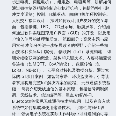
步进电机、伺服电机）、继电器、电磁阀等。讲解如何
通过微控制器精确控制这些执行机构，包括PWM（脉
冲宽度调制）控制、H桥驱动、伺服电机闭环控制等。
人机交互接口设计： 探讨如何设计用户友好的交互界
面，包括按键、LED、LCD显示屏、触摸屏等。介绍如
何通过软件实现图形用户界面（GUI）的开发，以及用
户输入信号的处理和反馈。 第四部分：高级主题与应
用实例 本部分将进一步拓展读者的视野，介绍一些前
沿技术和实际应用案例。 物联网（IoT）系统构建： 详
细介绍物联网的概念、架构和关键技术。内容将涵盖设
备连接（如MQTT、CoAP协议）、数据传输（如
LoRa、NB-IoT）、云平台对接以及数据分析。通过实
际的IoT项目案例，如智能家居、环境监测等，引导读
者掌握构建完整IoT解决方案的流程。 无线通信系统基
础： 简要介绍无线通信的基本原理，包括信号调制解
调、天线技术、信道编码等。重点介绍Wi-Fi、
Bluetooth等常见无线通信技术的应用，以及在嵌入式
系统中如何集成和使用这些技术。 可靠性与EMC设
计： 强调电子系统在实际工作环境中可能遇到的可靠