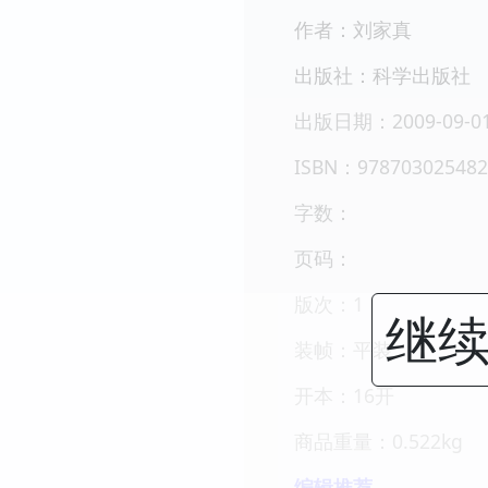
作者：刘家真
出版社：科学出版社
出版日期：2009-09-0
ISBN：978703025482
字数：
页码：
版次：1
继续
装帧：平装
开本：16开
商品重量：0.522kg
编辑推荐