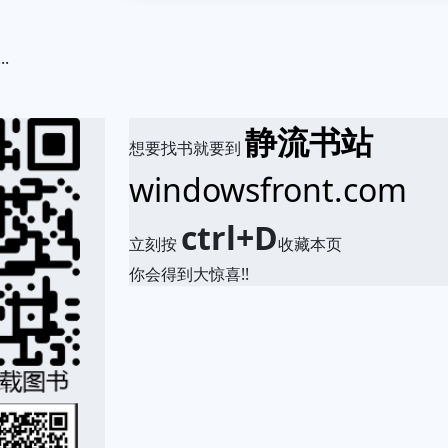
.
静流书站
想要找书就要到
windowsfront.com
ctrl+D
立刻按
收藏本页
你会得到大惊喜!!