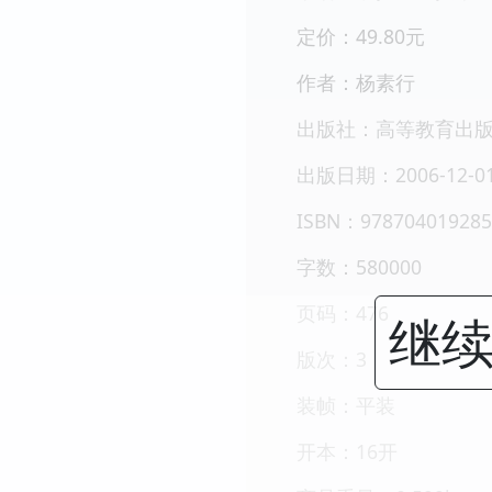
定价：49.80元
作者：杨素行
出版社：高等教育出
出版日期：2006-12-0
ISBN：978704019285
字数：580000
页码：476
继续
版次：3
装帧：平装
开本：16开