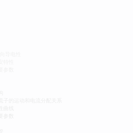
单向导电性
安特性
要参数
构
载流子的运动和电流分配关系
性曲线
要参数
管