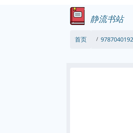
静流书站
首页
978704