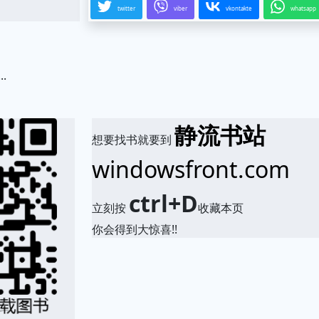
twitter
viber
vkontakte
whatsapp
.
静流书站
想要找书就要到
windowsfront.com
ctrl+D
立刻按
收藏本页
你会得到大惊喜!!