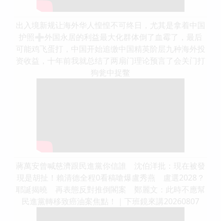
出入境新规让海外华人惶惶不可终日，尤其是拿着中国
护照➕外国永居的利益最大化群体倒了血霉了，最后
可能鸡飞蛋打，中国开始追缴中国精英阶层九种海外投
资收益，十年前我就总结了两扇门理论预言了会关门打
狗瓮中捉鳖
蔣萬安曾喊慈濟跟民進黨你信誰 沈伯洋批：現在被發
現是胡扯！賴清德全程0看稿嗆爆盧秀燕 盧選2028？
耶誕揭曉 再表態反對推倒閣案 鄭麗文：此時不應幫
民進黨轉移致癌油案焦點！｜下班鏡來講20260807