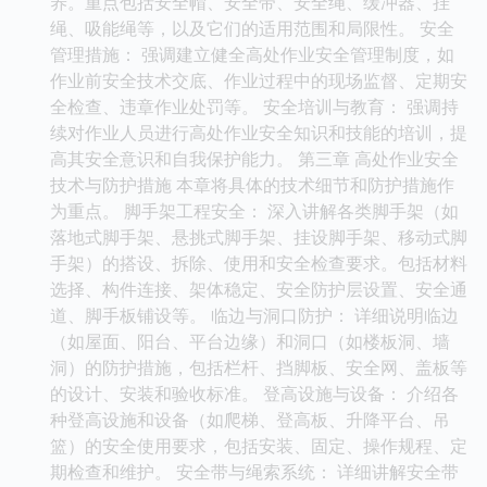
养。重点包括安全帽、安全带、安全绳、缓冲器、挂
绳、吸能绳等，以及它们的适用范围和局限性。 安全
管理措施： 强调建立健全高处作业安全管理制度，如
作业前安全技术交底、作业过程中的现场监督、定期安
全检查、违章作业处罚等。 安全培训与教育： 强调持
续对作业人员进行高处作业安全知识和技能的培训，提
高其安全意识和自我保护能力。 第三章 高处作业安全
技术与防护措施 本章将具体的技术细节和防护措施作
为重点。 脚手架工程安全： 深入讲解各类脚手架（如
落地式脚手架、悬挑式脚手架、挂设脚手架、移动式脚
手架）的搭设、拆除、使用和安全检查要求。包括材料
选择、构件连接、架体稳定、安全防护层设置、安全通
道、脚手板铺设等。 临边与洞口防护： 详细说明临边
（如屋面、阳台、平台边缘）和洞口（如楼板洞、墙
洞）的防护措施，包括栏杆、挡脚板、安全网、盖板等
的设计、安装和验收标准。 登高设施与设备： 介绍各
种登高设施和设备（如爬梯、登高板、升降平台、吊
篮）的安全使用要求，包括安装、固定、操作规程、定
期检查和维护。 安全带与绳索系统： 详细讲解安全带