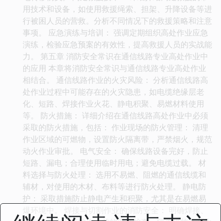
用技术和设备，如使用救援绳索、担架、升降设备等进
行被困人员的营救。分析不同情况下的救援策略和注意
事项。 应急演练与培训： 强调定期组织高处作业应急
演练，检验应急预案的有效性，提高救援人员的实战能
力。 第五章 消防安全常识在通信线路专业高处作业中
的应用 本章将消防安全常识与通信线路专业高处作业
相结合。 通信线路作业的火灾风险： 分析通信线路高
处作业过程中可能存在的火灾隐患，如电缆绝缘层老
化、短路、焊接作业火花、静电积聚、易燃材料使用
等。 防火措施： 详细介绍在通信线路高处作业中必须
采取的防火措施，包括： 作业现场的防火管理： 清理
作业区域的可燃物，设置防火隔离带，严禁烟火，规范
动火作业审批。 电气安全： 确保线路设备完好，防止
短路、漏电；合理使用临时用电；避免电缆过载。 材
料选择与防火处理： 选用不易燃、阻燃的通信线缆和
辅材，对使用的木材、布料等进行防火处理。 静电防
护： 采取措施防止静电产生和积聚，尤其是在易燃易
爆环境中。 焊接与切割作业的消防安全： 明确焊接、