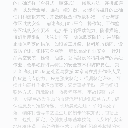
的正确选择（全身式、腹部式）、佩戴方法、连接点选
择，以及安全绳、挂绳、缓冲器、吸能绳等组件的正确
使用和连接方式，并强调检查和报废标准。 平台与操
作区域的安全： 阐述高处作业平台、操作架、工作篮
等区域的安全要求，包括平台的承载能力、防滑措施、
倾斜角度限制、边缘防护等。 物体坠落防护： 讲解防
止物体坠落的措施，如设置工具袋、材料堆放稳固、设
置防护棚、张挂安全网等。 特殊高处作业安全： 针对
如高空安装、检修、油漆、登高架设等特殊类型的高处
作业，会单独探讨其特定的安全技术和防护要点。 第
四章 高处作业应急处置与救援 本章旨在提升作业人员
的应急响应能力。 应急预案制定： 强调制定详细、可
操作的高处作业应急预案，涵盖事故类型、应急组织、
联络方式、疏散路线、救援程序等。 事故报警与通
讯： 明确事故发生后的报警流程和通讯联络方式，确
保信息及时准确传递。 现场急救处理： 介绍高处坠
落、物体打击等事故发生后的初步急救知识，包括止
血、包扎、固定、心肺复苏等基本技能，以及如何安全
地转移伤员。 高处救援技术： 详细介绍高处救援的常