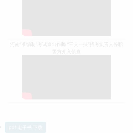
河南“准编制”考试查出作弊 “三支一扶”招考负责人停职
警方介入侦查
pdf 电子书 下载