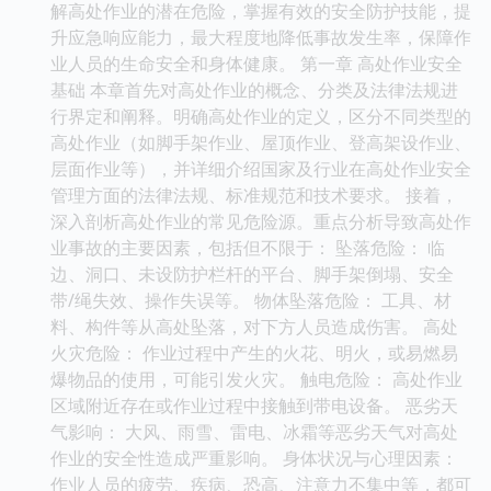
解高处作业的潜在危险，掌握有效的安全防护技能，提
升应急响应能力，最大程度地降低事故发生率，保障作
业人员的生命安全和身体健康。 第一章 高处作业安全
基础 本章首先对高处作业的概念、分类及法律法规进
行界定和阐释。明确高处作业的定义，区分不同类型的
高处作业（如脚手架作业、屋顶作业、登高架设作业、
层面作业等），并详细介绍国家及行业在高处作业安全
管理方面的法律法规、标准规范和技术要求。 接着，
深入剖析高处作业的常见危险源。重点分析导致高处作
业事故的主要因素，包括但不限于： 坠落危险： 临
边、洞口、未设防护栏杆的平台、脚手架倒塌、安全
带/绳失效、操作失误等。 物体坠落危险： 工具、材
料、构件等从高处坠落，对下方人员造成伤害。 高处
火灾危险： 作业过程中产生的火花、明火，或易燃易
爆物品的使用，可能引发火灾。 触电危险： 高处作业
区域附近存在或作业过程中接触到带电设备。 恶劣天
气影响： 大风、雨雪、雷电、冰霜等恶劣天气对高处
作业的安全性造成严重影响。 身体状况与心理因素：
作业人员的疲劳、疾病、恐高、注意力不集中等，都可