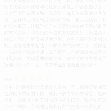
线路接头修复时，它不仅详述了标准修复流程，还讨
论了快速临时修复与彻底永久修复之间的权衡取舍，
这对于项目管理者和一线班组长都具有极高的参考价
值。这种辩证和多维度的分析视角，极大地拓宽了我
的技术视野，让我学会了在实际约束条件下做出最优
的技术决策。它鼓励的不是教条式的执行，而是基于
对技术深刻理解后的灵活运用。这种深度的对比和分
析，使得这本书超越了一本简单的操作手册，更像是
一位经验丰富的导师，在你身旁，不断启发你思考如
何更高效、更稳妥地完成任务。这种对解决方案深层
次剖析的写作手法，是其专业深度最直接的体现。
☆
☆
☆
☆
☆
评分
这本书的装帧设计真是让人眼前一亮，那种沉稳的蓝
色调配上烫金的字体，透着一股专业和权威感。翻开
扉页，就能感觉到它对内容的精雕细琢。我特别留意
了一下排版，字体的选择和行距的把握都非常到位，