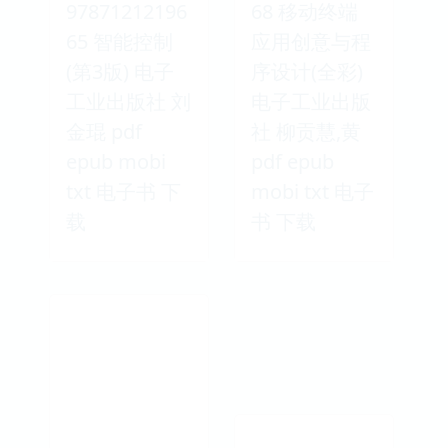
97871212196
68 移动终端
65 智能控制
应用创意与程
(第3版) 电子
序设计(全彩)
工业出版社 刘
电子工业出版
金琨 pdf
社 柳贡慧,黄
epub mobi
pdf epub
txt 电子书 下
mobi txt 电子
载
书 下载