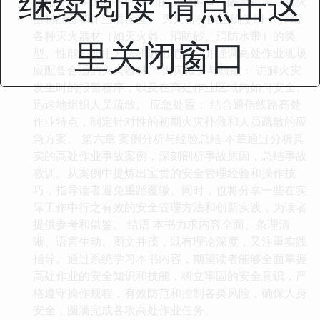
继续阅读 请点击这
切割等产生火花的作业前的安全检查、隔离措施、灭火
器材配备和作业后检查。 灭火器材的正确使用： 介绍
各种灭火器材（如灭火器、消防砂、消防水带）的类
里关闭窗口
型、性能、使用方法和适用范围，并强调高处作业现场
应配备合适的灭火器材。 火灾报警与疏散： 讲解火灾
发生时的报警程序，以及在高处作业区域内如何安全、
迅速地组织人员疏散。 应急处置： 结合通信线路高处
作业特点，制定针对性的初期火灾扑救和人员疏散的应
急方案。 第六章 案例分析与经验总结 本章通过分析真
实的高处作业事故案例，深刻剖析事故原因，总结事故
教训。从案例中提炼出宝贵的安全管理经验和操作技
巧，指导读者避免重蹈覆辙。同时，也将分享一些在实
际工作中行之有效的安全管理方法和创新实践，为读者
提供参考和借鉴。 结语 本书力求内容全面、条理清
晰、语言生动、图文并茂，既有理论深度，又注重实践
指导。通过系统学习本书内容，期望读者能够全面掌握
高处作业的安全知识和技能，树立牢固的安全意识，严
格遵守操作规程，有效防范和控制各类风险，确保人身
安全，圆满完成各项高处作业任务。