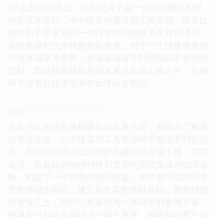
场”上面临的挑战。特别是关于新一代光纤铺设和维
护的技术迭代，书中提及的规范和工具介绍，明显比
我目前手里掌握的一些行业内刊物更为及时和详尽。
这种紧跟时代步伐的更新速度，对于一个快速发展的
行业来说至关重要，意味着读者学到的知识不会很快
过时，而是能直接应用到未来几年的工作之中。它确
保了读者在技术浪潮中始终站在前沿。
☆
☆
☆
☆
☆
评分
这本书在系统性地构建知识体系方面，展现出了极高
的专业水准。它不像某些工具书那样零散地罗列知识
点，而是按照通信线路维护和建设的逻辑主线，层层
递进，从基础的物理特性到复杂的系统集成与故障诊
断，构建了一个完整的知识框架。初学者可以按照章
节顺序稳步前行，建立起扎实的学科基础；而有经验
的专业人士，则可以将其作为一本详尽的参考手册，
快速定位到特定领域进行深入查阅。我特别欣赏它对