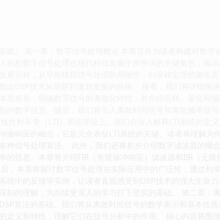
实践》 第一章：数字信号处理概论 本章旨在为读者构建对数字
入剖析数字信号处理在现代科技发展中所扮演的关键角色，揭示
发展历程，从早期模拟信号处理的局限性，到采样定理的诞生及
勒出DSP技术从萌芽到蓬勃发展的脉络。 接着，我们将详细阐
本质差异，明确数字信号的离散化特性，并介绍采样、量化和编
别的数字信息。随后，我们将引入离散时间信号和离散频率信号
线性时不变（LTI）系统理论上。我们会深入解释LTI系统的定
冲激响应的概念，它是完全表征LTI系统的关键。读者将理解为何L
各种信号处理算法。 此外，我们还将初步介绍数字滤波器的概
率的信息。本章将介绍FIR（有限脉冲响应）滤波器和IIR（无
最后，本章将探讨数字信号处理在实际应用中的广泛性，通过列
系统中的反馈等实例，让读者直观感受到DSP技术的强大生命
深刻的理解，为后续更深入的学习打下坚实的基础。 第二章：离
DSP算法的基础。我们将从离散时间信号的数学表示和基本性
的定义和特性，理解它们在信号分析中的作用。 核心内容将围