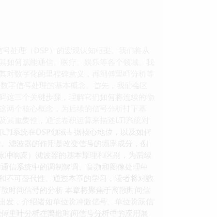
信号处理（DSP）的宏观认知框架。我们将从
其如何赋能通信、医疗、娱乐等各个领域。我
其对数字化的里程碑意义，再到傅里叶分析等
述数字信号处理的基本概念。首先，我们会区
码这三个关键步骤，理解它们如何将连续的物
这两个核心概念，为后续的信号分析打下基
义及其重要性，通过卷积运算来描述LTI系统对
TI系统在DSP领域占据核心地位，以及如何
念。滤波器的作用是改变信号的频率成分，例
限脉冲响应）滤波器的基本原理和区别，为后续
举通信系统中的调制解调、音频和图像处理中
力和不可替代性。通过本章的学习，读者将对数
散时间信号的分析 本章将聚焦于离散时间信
质出发，介绍诸如单位阶冲激信号、单位阶跃信
绕傅里叶分析在离散时间信号分析中的应用展