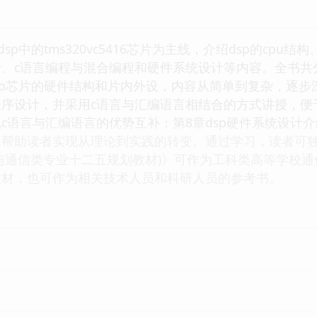
sp中的tms320vc5416芯片为主线，介绍dsp的cp
、c语言编程与混合编程和硬件系统设计等内容。全书共分
 dsp芯片的硬件结构和片内外设，内容从简单到复杂，逐
序设计，并采用c语言与汇编语言相结合的方式讲授，便
c语言与汇编语言的优势互补；第8章dsp硬件系统设计介绍
帮助读者实现从理论到实践的转变。通过学习，读者可独立
与通信类专业十二五规划教材)》可作为工科类高等学校
教材，也可作为相关技术人员和科研人员的参考书。