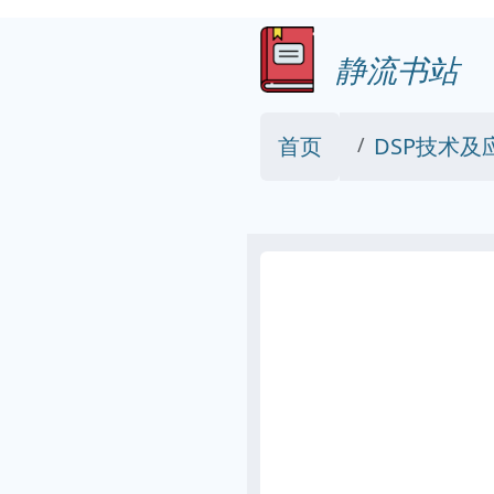
静流书站
首页
DSP技术及