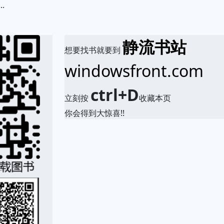
.
静流书站
想要找书就要到
windowsfront.com
ctrl+D
立刻按
收藏本页
你会得到大惊喜!!