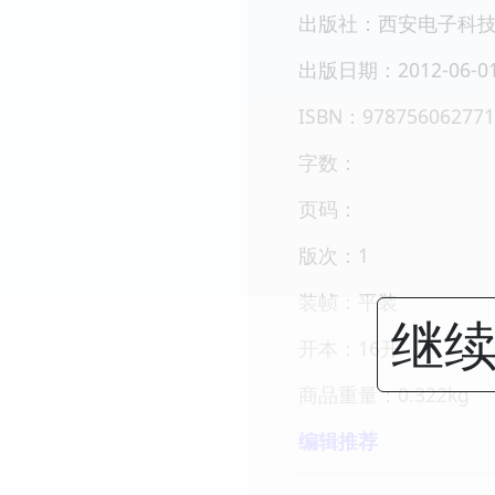
出版社：西安电子科
出版日期：2012-06-0
ISBN：978756062771
字数：
页码：
版次：1
装帧：平装
继续
开本：16开
商品重量：0.322kg
编辑推荐