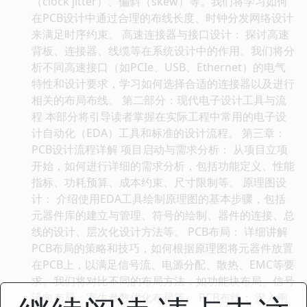
（clock jitter）、偏斜（skew）等。我们将学习如何
在PCB设计中通过合理的布线长度、时钟分发网络设计
来满足时序约束。 高速连接器与接口设计： 探讨高速
背板、连接器、线缆等在系统设计中的作用。我们将分
析不同高速接口（如PCIe、USB、Ethernet）的电气
特性和设计要求，学习如何选择合适的连接器以及进行
相关的布局布线。 第二部分：现代电子设计工具与流
程 本部分将引导读者掌握在实际工程中常用的电子设
计自动化（EDA）工具和标准的设计流程。 第三章：
PCB设计流程详解 项目启动与需求分析： 从项目立项
开始，如何进行详细的需求分析，包括功能定义、性能
指标、功耗预算、成本约束、尺寸限制等。 原理图设
计： 介绍使用EDA工具绘制原理图的基本步骤，包括
元器件库的建立与管理、符号的绘制、器件的连接、总
线的设计、层次化设计方法等。 PCB布局： 详细讲解
PCB布局的策略和技巧，如何根据原理图将元器件放置
在PCB上，以满足信号流、电源分配、散热、EMC等要
求。我们将对比不同的布局方法，如功能块布局、信号
流向布局、寄生参数优化布局等。 PCB布线： 深入阐