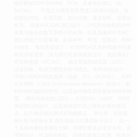
细讲解如DDR SDRAM、PCIe、高速串行接口（如
SerDes）、千兆以太网等高带宽接口的设计挑战，包
括阻抗控制、长度匹配、拓扑结构、通道损耗、眼图分
析等。 高速ADC/DAC接口设计： 介绍高性能模拟信号
采集与输出在数字系统中的应用，以及高速ADC/DAC
接口的设计注意事项，如采样率、带宽、信噪比、时钟
抖动等。 电源系统设计： 针对FPGA及其外围器件的多
样化供电需求，深入探讨电源系统的设计，包括降压/
升压转换器（DC-DC）、低压差线性稳压器（LDO）、
滤波策略、电源完整性分析与优化。 时钟系统设计：
详细介绍时钟源的选择（晶振、PLL、DCM等）、时钟
分发网络（Clock Distribution Network）的设计、时
钟抖动和偏斜的控制，以及如何确保系统整体的时序精
度。 调试与测试接口设计： 介绍JTAG、UART、SPI等
调试接口的设计，以及如何在PCB上预留必要的测试
点，以方便后续的调试和功能验证。 第七章：实际案
例分析与经验分享 高性能嵌入式通信板卡设计： 以一
个具体的通信类项目为例，详细剖析其从需求分析、原
理图设计、PCB布局布线、关键高速接口处理、电源与