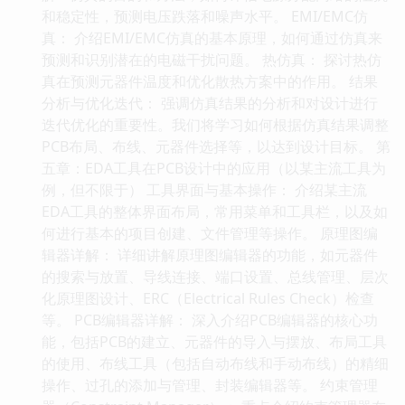
和稳定性，预测电压跌落和噪声水平。 EMI/EMC仿
真： 介绍EMI/EMC仿真的基本原理，如何通过仿真来
预测和识别潜在的电磁干扰问题。 热仿真： 探讨热仿
真在预测元器件温度和优化散热方案中的作用。 结果
分析与优化迭代： 强调仿真结果的分析和对设计进行
迭代优化的重要性。我们将学习如何根据仿真结果调整
PCB布局、布线、元器件选择等，以达到设计目标。 第
五章：EDA工具在PCB设计中的应用（以某主流工具为
例，但不限于） 工具界面与基本操作： 介绍某主流
EDA工具的整体界面布局，常用菜单和工具栏，以及如
何进行基本的项目创建、文件管理等操作。 原理图编
辑器详解： 详细讲解原理图编辑器的功能，如元器件
的搜索与放置、导线连接、端口设置、总线管理、层次
化原理图设计、ERC（Electrical Rules Check）检查
等。 PCB编辑器详解： 深入介绍PCB编辑器的核心功
能，包括PCB的建立、元器件的导入与摆放、布局工具
的使用、布线工具（包括自动布线和手动布线）的精细
操作、过孔的添加与管理、封装编辑器等。 约束管理