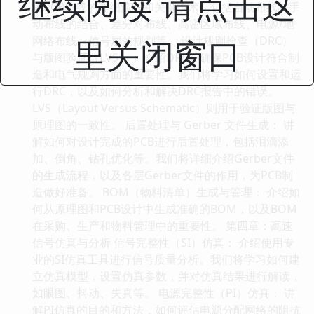
继续阅读 请点击这
述PCB布线的详细流程和关键技术，包括自动布线与手
动布线的结合、差分对布线、高密区域布线、电源/地
里关闭窗口
网络布线、信号层的规划等。 设计规则检查（DRC）
与版图验证（LVS）： 介绍DRC在确保PCB设计符合制
造和电气规则方面的重要性。我们将学习如何设置和运
行DRC，以及如何分析和解决DRC报告中的错误。
LVS（Layout Versus Schematic）则用于验证版图与
原理图的一致性。 后置处理与 Gerber 文件生成： 讲
解如何对设计完成的PCB进行后置处理，包括泪滴添
加、倒角、钻孔优化等。我们将详细介绍Gerber文件
的生成流程，以及各层Gerber文件的作用，为PCB制
造做好准备。 BOM（物料清单）生成与管理： 介绍如
何从原理图和PCB设计中生成准确的BOM，以及BOM
在采购、生产和物料管理中的重要性。 第四章：高速
信号仿真与分析 信号完整性（SI）仿真： 介绍使用专
业的SI仿真工具进行信号质量分析。我们将学习如何建
立仿真模型，设置仿真参数，并对仿真结果进行解读，
如眼图、抖动、失真等。 电源完整性（PI）仿真： 讲
解PI仿真的目的和方法，如何评估电源分配网络的阻抗