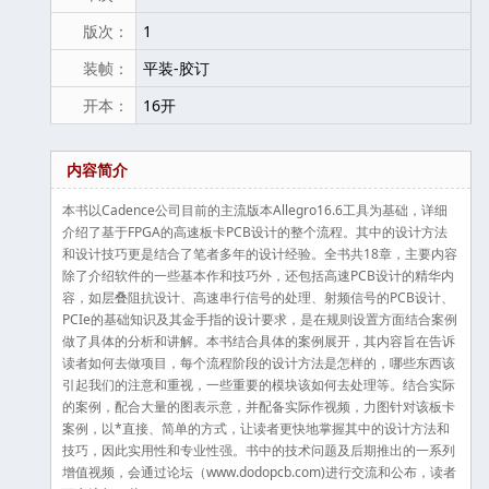
版次：
1
装帧：
平装-胶订
开本：
16开
内容简介
本书以Cadence公司目前的主流版本Allegro16.6工具为基础，详细
介绍了基于FPGA的高速板卡PCB设计的整个流程。其中的设计方法
和设计技巧更是结合了笔者多年的设计经验。全书共18章，主要内容
除了介绍软件的一些基本作和技巧外，还包括高速PCB设计的精华内
容，如层叠阻抗设计、高速串行信号的处理、射频信号的PCB设计、
PCIe的基础知识及其金手指的设计要求，是在规则设置方面结合案例
做了具体的分析和讲解。本书结合具体的案例展开，其内容旨在告诉
读者如何去做项目，每个流程阶段的设计方法是怎样的，哪些东西该
引起我们的注意和重视，一些重要的模块该如何去处理等。结合实际
的案例，配合大量的图表示意，并配备实际作视频，力图针对该板卡
案例，以*直接、简单的方式，让读者更快地掌握其中的设计方法和
技巧，因此实用性和专业性强。书中的技术问题及后期推出的一系列
增值视频，会通过论坛（www.dodopcb.com)进行交流和公布，读者