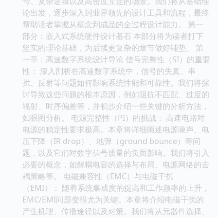
号、复杂逻辑以及高密度互连的场景。我们将从基础理
论出发，逐步深入到业界领先的设计工具和流程，最终
帮助读者掌握从概念到成品的全过程设计能力。 第一
部分：嵌入式系统硬件设计基石 本部分将为读者打下
坚实的理论基础，为后续更复杂的章节做好铺垫。 第
一章：高速数字系统设计导论 信号完整性（SI）的重要
性： 深入剖析在高速数字系统中，信号的失真、串
扰、反射等问题如何影响系统性能和可靠性。我们将探
讨导致这些问题的根本原因，例如阻抗不匹配、过度的
辐射、时序偏差等，并初步介绍一些关键的分析方法，
如眼图分析。 电源完整性（PI）的挑战： 高速电路对
电源的稳定性要求极高。本章将详细阐述电源噪声、电
压下降（IR drop）、地弹（ground bounce）等问
题，以及它们对数字信号质量的负面影响。我们将引入
必要的概念，如解耦电容的选择与布局、电源网络的去
耦策略等。 电磁兼容性（EMC）与电磁干扰
（EMI）： 随着系统集成度的提高和工作频率的上升，
EMC/EMI问题变得尤为关键。本章将介绍电磁干扰的
产生机理、传播途径以及对策。我们将从元器件选择、