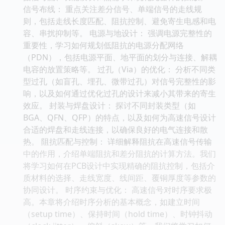
信号布线： 重点关注差分信号、单端信号的走线规
则，包括走线长度匹配、阻抗控制、避免寄生电感和电
容、串扰抑制等。 电源与地设计： 强调电源完整性的
重要性，学习如何规划低阻抗的电源分配网络
（PDN），包括电源平面、地平面的划分与连接、解耦
电容的放置策略等。 过孔（Via）的优化： 分析不同类
型过孔（如盲孔、埋孔、微带过孔）对信号完整性的影
响，以及如何通过优化过孔的设计来减小其带来的寄生
效应。 封装与焊盘设计： 探讨不同封装类型（如
BGA、QFN、QFP）的特点，以及如何为高速信号设计
合适的焊盘和走线连接，以确保良好的电气连接和散
热。 阻抗匹配与控制： 详细解释阻抗在高速信号传输
中的作用，介绍单端阻抗和差分阻抗的计算方法。我们
将学习如何在PCB设计中实现精确的阻抗控制，包括介
质材料的选择、走线宽度、线间距、覆铜厚度等参数的
协同设计。 时序约束与优化： 高速信号对时序要求极
高。本章将介绍时序分析的基本概念，如建立时间
（setup time）、保持时间（hold time）、时钟抖动