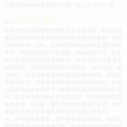
仿佛正在和经验丰富的工程师一起工作”的代入感。
☆
☆
☆
☆
☆
评分
这本书的排版和插图质量简直是灾难级的，看起来就
像是用最基础的文字处理软件随便拼凑出来的。我记
得我翻开第一页时，就对里面的图表清晰度感到非常
失望，那些关键的PCB布局图，线条模糊不清，关键
的元器件标记也做得含糊不清，根本无法作为参考资
料来使用。更别提那些代码示例部分，格式混乱，缩
进错位，完全没有遵循任何规范的编码风格，阅读起
来极其吃力，简直是在考验读者的耐心和视力。如果
你是想通过这本书来学习如何清晰地展示你的设计思
路，那这本书绝对会让你大失所望。它的内容组织逻
辑也像是一团乱麻，章节之间的衔接非常生硬，感觉
像是把几份完全不相关的技术文档强行缝合到了一
起，对于初学者来说，摸不着头脑是必然的。我甚至
怀疑作者在提交最终稿之前，有没有认真审阅过这些