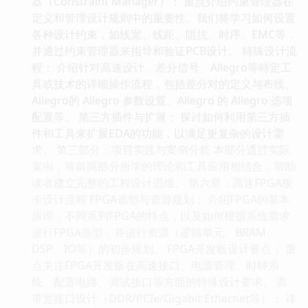
器（Constraint Manager）： 重点介绍约束管理器在
定义和管理设计规则中的重要性。我们将学习如何设置
各种设计约束，如线宽、线距、阻抗、时序、EMC等，
并通过约束管理器来指导和验证PCB设计。 特殊设计流
程： 介绍针对高速设计、差分信号、Allegro等特定工
具或技术的详细操作流程，包括差分对的定义与布线、
Allegro的 Allegro 参数设置、Allegro 的 Allegro 选项
配置等。 第三方插件与扩展： 探讨如何利用第三方插
件和工具来扩展EDA的功能，以满足更复杂的设计需
求。 第三部分：项目实践与案例分析 本部分通过实际
案例，将前两部分所学的理论和工具应用相结合，帮助
读者建立完整的工程设计思维。 第六章：高速FPGA板
卡设计流程 FPGA选型与资源规划： 介绍FPGA的基本
原理，不同系列FPGA的特点，以及如何根据系统需求
进行FPGA选型，并进行资源（逻辑单元、BRAM、
DSP、IO等）的初步规划。 FPGA开发板设计要点： 重
点关注FPGA开发板在高速接口、电源管理、时钟系
统、配置电路、调试接口等方面的特殊设计要求。 高
带宽接口设计（DDR/PCIe/Gigabit Ethernet等）： 详