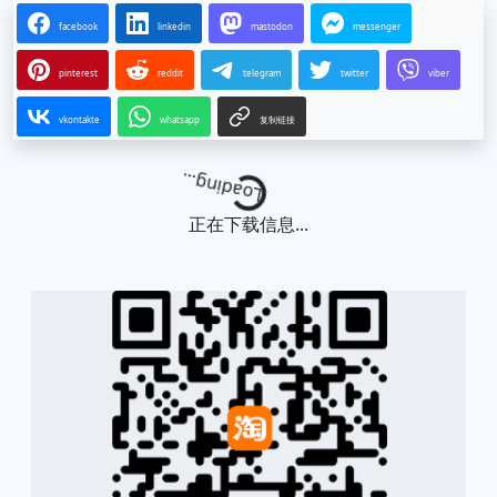
facebook
linkedin
mastodon
messenger
pinterest
reddit
telegram
twitter
viber
vkontakte
whatsapp
复制链接
Loading...
正在下载信息...