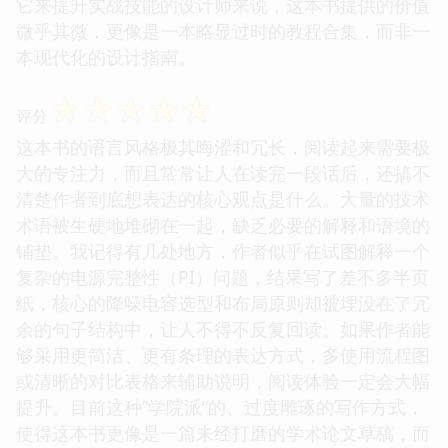
它来提升实战技能的设计师来说，这本书提供的价值
微乎其微，更像是一本略显过时的教程合集，而非一
本现代化的设计指南。
☆
☆
☆
☆
☆
评分
这本书的语言风格极其晦涩和冗长，阅读起来需要极
大的专注力，而且常常让人在读完一段话后，还搞不
清楚作者到底想表达的核心观点是什么。大量的技术
术语被生硬地堆砌在一起，缺乏必要的解释和语境的
铺垫。我记得有几处地方，作者似乎在试图解释一个
复杂的电源完整性（PI）问题，结果写了差不多半页
纸，核心的降噪电容选型和布局原则却被埋没在了冗
余的句子结构中，让人不得不反复回读。如果作者能
够采用更简洁、更有条理的表达方式，多使用流程图
或清晰的对比表格来辅助说明，阅读体验一定会大幅
提升。目前这种“学院派”的、过度雕琢的写作方式，
使得这本书更像是一篇未经打磨的学术论文草稿，而