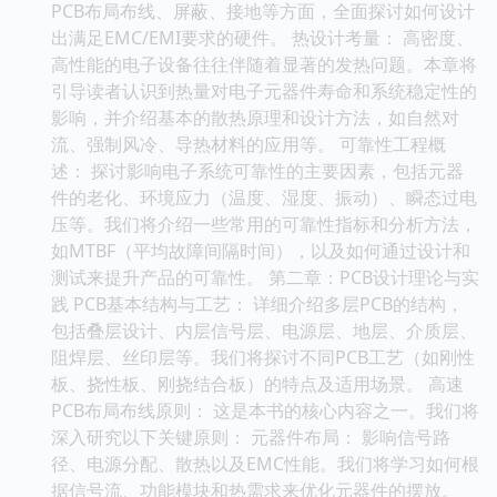
PCB布局布线、屏蔽、接地等方面，全面探讨如何设计
出满足EMC/EMI要求的硬件。 热设计考量： 高密度、
高性能的电子设备往往伴随着显著的发热问题。本章将
引导读者认识到热量对电子元器件寿命和系统稳定性的
影响，并介绍基本的散热原理和设计方法，如自然对
流、强制风冷、导热材料的应用等。 可靠性工程概
述： 探讨影响电子系统可靠性的主要因素，包括元器
件的老化、环境应力（温度、湿度、振动）、瞬态过电
压等。我们将介绍一些常用的可靠性指标和分析方法，
如MTBF（平均故障间隔时间），以及如何通过设计和
测试来提升产品的可靠性。 第二章：PCB设计理论与实
践 PCB基本结构与工艺： 详细介绍多层PCB的结构，
包括叠层设计、内层信号层、电源层、地层、介质层、
阻焊层、丝印层等。我们将探讨不同PCB工艺（如刚性
板、挠性板、刚挠结合板）的特点及适用场景。 高速
PCB布局布线原则： 这是本书的核心内容之一。我们将
深入研究以下关键原则： 元器件布局： 影响信号路
径、电源分配、散热以及EMC性能。我们将学习如何根
据信号流、功能模块和热需求来优化元器件的摆放。