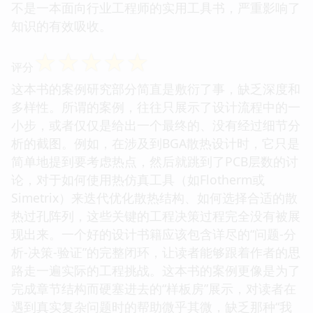
不是一本面向行业工程师的实用工具书，严重影响了
知识的有效吸收。
☆
☆
☆
☆
☆
评分
这本书的案例研究部分简直是敷衍了事，缺乏深度和
多样性。所谓的案例，往往只展示了设计流程中的一
小步，或者仅仅是给出一个最终的、没有经过细节分
析的截图。例如，在涉及到BGA散热设计时，它只是
简单地提到要考虑热点，然后就跳到了PCB层数的讨
论，对于如何使用热仿真工具（如Flotherm或
Simetrix）来迭代优化散热结构、如何选择合适的散
热过孔阵列，这些关键的工程决策过程完全没有被展
现出来。一个好的设计书籍应该包含详尽的“问题-分
析-决策-验证”的完整闭环，让读者能够跟着作者的思
路走一遍实际的工程挑战。这本书的案例更像是为了
完成章节结构而硬塞进去的“样板房”展示，对读者在
遇到真实复杂问题时的帮助微乎其微，缺乏那种“我