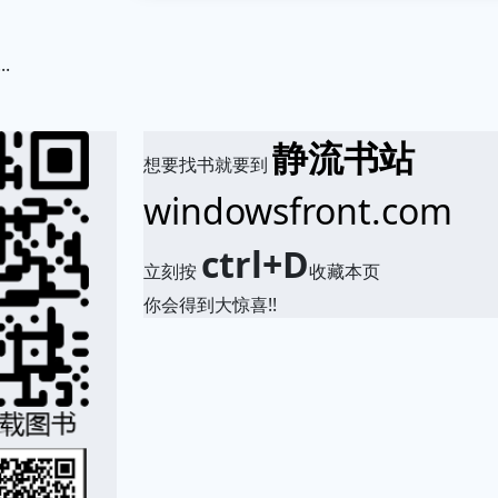
.
静流书站
想要找书就要到
windowsfront.com
ctrl+D
立刻按
收藏本页
你会得到大惊喜!!