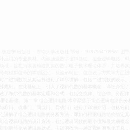
杨建宁 出版社： 东南大学出版社 书号： 978756410956
计应用的专业教材。内容涵盖数字逻辑基础、组合逻辑电路、时
领域，旨在为读者构建扎实的数字电子技术理论体系，并培养实际
号与模拟信号的本质区别，从波形特征、信息表示方式等方面进
对二进制数制及其运算进行了详尽讲解，包括二进制数的表示、
算规则。在此基础上，引入了逻辑代数的基本概念，详细介绍了
述了布尔代数的基本定理和公式，包括交换律、结合律、分配律
理论基础。 第二章 组合逻辑电路 本章聚焦于组合逻辑电路的
与非门、或非门、同或门、异或门）进行了详细介绍，包括它们
点讲解了组合逻辑电路的分析方法，即如何根据电路结构确定其
合逻辑电路的设计方法，包括逻辑函数的最小项和最大项概念，以及
得到最简化的逻辑表达式。卡诺图作为一种直观的图形化工具，