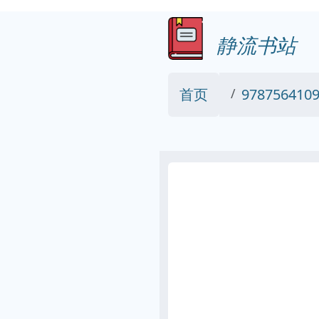
静流书站
首页
9787564