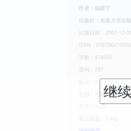
作者：杨建宁
出版社：东南大学出
出版日期：2007-12-0
ISBN：978756410956
字数：474000
页码：287
版次：1
继续
装帧：平装
开本：16开
商品重量：0.4kg
编辑推荐