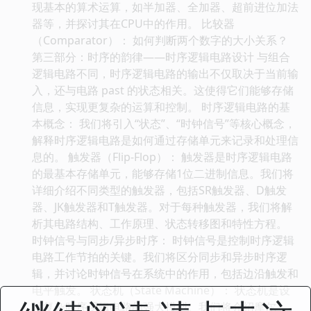
现基本的算术运算，如半加器、全加器、超前进位加法
器等，并探讨其在CPU中的作用。 比较器
（Comparator）： 如何判断两个数字的大小关系？
第三部分：时序的韵律——时序逻辑电路设计 与组合
逻辑电路不同，时序逻辑电路的输出不仅取决于当前输
入，还与电路 past 的状态相关。这使得它们能够存储
信息，实现更复杂的运算和控制。 时序逻辑电路的基
本概念： 我们将引入“状态”、“时钟信号”等核心概念，
解释时序逻辑电路是如何通过存储单元来记录和处理信
息的。 触发器（Flip-Flop）： 触发器是时序逻辑电路
的最基本存储单元，能够存储1位二进制信息。我们将
详细介绍不同类型的触发器，包括SR触发器、D触发
器、JK触发器和T触发器。对于每种触发器，我们将解
析其电路结构、工作原理、状态转移图和特性方程。
时钟信号与同步/异步时序： 时钟信号是控制时序逻辑
电路工作节拍的关键。我们将区分同步和异步时序逻
辑，并讨论时钟信号在系统中的作用，包括边沿触发和
电平触发。 状态机（State Machine）： 状态机是设
计复杂时序逻辑电路的强大模型。我们将介绍摩尔