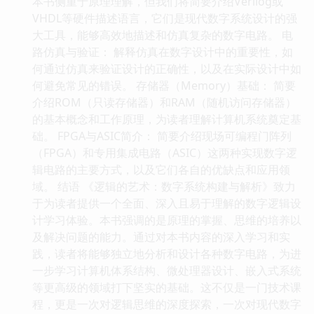
本书侧重于原理理解，但我们将简要介绍Verilog或
VHDL等硬件描述语言，它们是现代数字系统设计的强
大工具，能够高效地描述和仿真复杂的数字电路。 电
路仿真与验证： 解释仿真在数字设计中的重要性，如
何通过仿真来验证设计的正确性，以及在实际设计中如
何避免常见的错误。 存储器（Memory）基础： 简要
介绍ROM（只读存储器）和RAM（随机访问存储器）
的基本概念和工作原理，为读者理解计算机系统奠定基
础。 FPGA与ASIC简介： 简要介绍现场可编程门阵列
（FPGA）和专用集成电路（ASIC）这两种实现数字逻
辑电路的主要方式，以及它们各自的优缺点和应用领
域。 结语 《逻辑的艺术：数字系统构建与解析》致力
于为读者提供一个全面、深入且易于理解的数字逻辑设
计学习体验。本书强调的是原理的掌握、思维的培养以
及解决问题的能力。通过对本书内容的深入学习和实
践，读者将能够独立地分析和设计各种数字电路，为进
一步学习计算机体系结构、微处理器设计、嵌入式系统
等更高级的领域打下坚实的基础。这不仅是一门技术课
程，更是一次对逻辑思维的深度探索，一次对现代数字