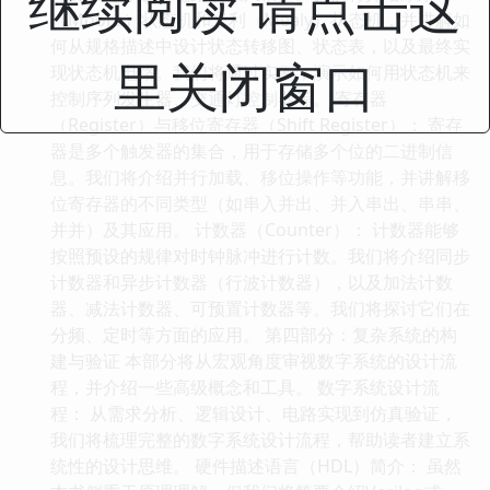
继续阅读 请点击这
（Moore）状态机和米利（Mealy）状态机，并讲解如
何从规格描述中设计状态转移图、状态表，以及最终实
里关闭窗口
现状态机电路。我们将通过实例，演示如何用状态机来
控制序列发生器、交通灯控制器等。 寄存器
（Register）与移位寄存器（Shift Register）： 寄存
器是多个触发器的集合，用于存储多个位的二进制信
息。我们将介绍并行加载、移位操作等功能，并讲解移
位寄存器的不同类型（如串入并出、并入串出、串串、
并并）及其应用。 计数器（Counter）： 计数器能够
按照预设的规律对时钟脉冲进行计数。我们将介绍同步
计数器和异步计数器（行波计数器），以及加法计数
器、减法计数器、可预置计数器等。我们将探讨它们在
分频、定时等方面的应用。 第四部分：复杂系统的构
建与验证 本部分将从宏观角度审视数字系统的设计流
程，并介绍一些高级概念和工具。 数字系统设计流
程： 从需求分析、逻辑设计、电路实现到仿真验证，
我们将梳理完整的数字系统设计流程，帮助读者建立系
统性的设计思维。 硬件描述语言（HDL）简介： 虽然