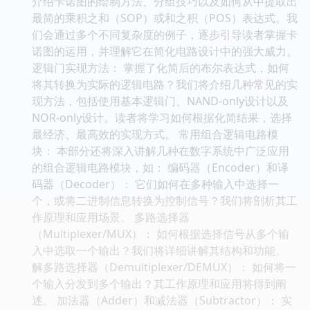
介绍卡诺图的绘制方法、分组技巧以及如何从中提取出
最简的乘积之和（SOP）或和之积（POS）表达式。我
们会通过多个不同复杂度的例子，逐步引导读者掌握卡
诺图的运用，并理解它在简化电路设计中的强大威力。
逻辑门实现方法： 掌握了化简后的布尔表达式，如何
将其转换为实际的逻辑电路？我们将介绍几种常见的实
现方法，包括使用基本逻辑门、NAND-only设计以及
NOR-only设计。读者将学习如何根据化简结果，选择
最经济、最高效的实现方式。 常用组合逻辑电路模
块： 本部分还将深入讲解几种在数字系统中广泛应用
的组合逻辑电路模块，如： 编码器（Encoder）和译
码器（Decoder）： 它们如何在多种输入中选择一
个，或将二进制信息转换为控制信号？我们将剖析其工
作原理和应用场景。 多路选择器
（Multiplexer/MUX）： 如何根据选择信号从多个输
入中选取一个输出？我们将详细讲解其结构和功能。
解多路选择器（Demultiplexer/DEMUX）： 如何将一
个输入分发到多个输出？其工作原理和应用将得到阐
述。 加法器（Adder）和减法器（Subtractor）： 实