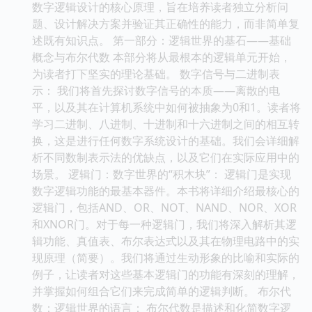
数字逻辑设计的核心原理，旨在培养读者独立分析问
题、设计解决方案并验证其正确性的能力，而非简单复
述既有知识点。 第一部分：逻辑世界的基石——基础
概念与布尔代数 本部分将从最根本的逻辑单元开始，
为读者打下坚实的理论基础。 数字信号与二进制表
示： 我们将首先探讨数字信号的本质——离散的电
平，以及其在计算机系统中如何被抽象为0和1。读者将
学习二进制、八进制、十进制和十六进制之间的相互转
换，这是进行任何数字系统设计的基础。我们会详细解
析不同数制表示法的优缺点，以及它们在实际应用中的
场景。 逻辑门：数字世界的“积木块”： 逻辑门是实现
数字逻辑功能的最基本器件。本书将详细介绍最核心的
逻辑门，包括AND、OR、NOT、NAND、NOR、XOR
和XNOR门。对于每一种逻辑门，我们将深入解析其逻
辑功能、真值表、布尔表达式以及其在物理电路中的实
现原理（简要）。我们将通过生动形象的比喻和实际的
例子，让读者对这些基本逻辑门的功能有深刻的理解，
并掌握如何组合它们来完成简单的逻辑判断。 布尔代
数：逻辑世界的语言： 布尔代数是描述和化简数字逻