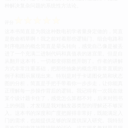
种解决复杂问题的系统性方法论。
☆
☆
☆
☆
☆
评分
这本书简直是为我这种数电初学者量身定做的，简直
是救命稻草啊！我之前对着那些逻辑门、组合电路和
时序电路的概念简直是晕头转向，感觉自己像是被丢
进了一个充满二进制代码和真值表的迷宫里。但是自
从翻开这本书，一切都变得豁然开朗了。作者的讲解
方式非常注重基础，把那些抽象的概念用非常直观的
例子和图示展现出来。特别是对于卡诺图化简和状态
图的分析，简直是手把手带着你一步步走，让你能真
正理解每一步操作背后的逻辑。我记得有一次我在做
某个设计题卡住了，感觉怎么算都不对，后来对照书
上的例题，才发现是我对触发器类型的理解还不够深
入。这本书的深度和广度把握得非常好，既能满足入
门的需求，也能提供足够的深度供深入研究。我特别
喜欢它对电路故障排除的讨论，这在很多教材里是很