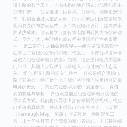
辑电路的数学工具。本书将系统地介绍布尔代数的基本
公理和定理，如交换律、结合律、分配律、德摩根定理
等。我们会通过大量的示例，演示如何运用这些定理来
化简复杂的布尔表达式，从而简化电路设计，提高效率
并减少成本。读者将学习如何将电路图转换为布尔表达
式，反之亦然，并理解化简过程中逻辑等价性的重要
性。 第二部分：从抽象到实现——组合逻辑电路设计
在掌握了基础的逻辑门和布尔代数后，本部分将引导读
者进入组合逻辑电路的设计领域。组合逻辑电路由逻辑
门组成，其输出仅取决于当前输入，与过去的状态无
关。 组合逻辑电路的定义与特性： 什么是组合逻辑电
路？它的核心特征是什么？我们将清晰地界定组合逻辑
电路的概念，并阐述其在数字系统中的重要性。 真值
表的构建与解析： 真值表是描述组合逻辑电路功能的
最直观方式。我们将指导读者如何根据需求规格，构建
出准确的真值表，并从中提取出布尔表达式。 卡诺图
（Karnaugh Map）化简： 卡诺图是一种图形化工
具，用于简化具有多个变量的布尔表达式。本书将详细