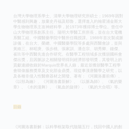
台灣大學物理系學士、清華大學物理研究所碩士；1969年因對
中醫感到興趣，放棄史丹福及耶魯，選擇進入約翰霍浦金斯大
學生物物理系主攻神經科學，於1973年獲得博士學位。曾任中
山大學物理系創系主任、陽明大學醫工所所長，並在台大電機
系醫工組、中國醫藥學院中醫所任職授課。1988年首次製成脈
診儀，在台大、榮總、中國醫藥學院等多處與西醫會診，並與
黃維三、林昭庚、張步桃、張家訓、潘念宗、胡秀卿、鐘傑、
崔玖等中西醫先進合作研究。在醫學工程領域多次獲頒國科會
傑出獎，且因脈診之相關發明得到經濟部發明獎，其發明上的
貢獻連續收錄於Marquis世界名人錄，最近並獲頒醫學工程學
會韓偉服務獎章及文化部金鼎獎。現從事漢唐醫學之研究，以
及各種非侵入性醫療器材之開發。著有：《河圖洛書前傳》、
《以頸為鑰》、《河圖洛書新解》、《以脈為師》、《氣的樂
章》、《水的漫舞》、《氣血的旋律》、《氣的大合唱》等。
目錄
《河圖洛書新解：以科學框架取代陰陽五行，找回中國人的創