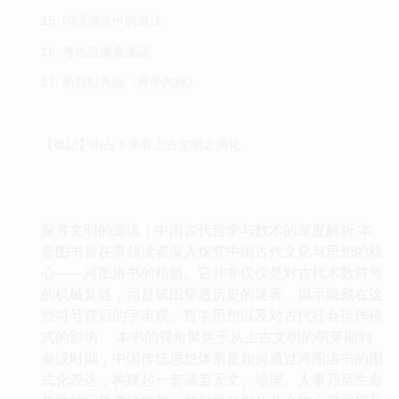
15. 印證傳說中的說法
16. 考古證據會說話
17. 新觀點再論《黃帝內經》
【後記】由占卜來看上古文明之演化
探寻文明的源流：中国古代哲学与数术的深度解析 本
套图书旨在带领读者深入探究中国古代文化与思想的核
心——河图洛书的精髓。它并非仅仅是对古代术数符号
的机械复述，而是试图穿透历史的迷雾，揭示隐藏在这
些符号背后的宇宙观、哲学思想以及对古代社会运作模
式的影响。 本书的视角聚焦于从上古文明的萌芽期到
秦汉时期，中国传统思想体系是如何通过河图洛书的图
式化表达，构建起一套涵盖天文、地理、人事乃至生命