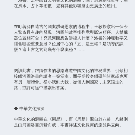
「洛書」是中國古文明和文化的源頭，除了對應易理哲學，用
在風水、占卜等術數，還有其他影響層面更廣泛的應用。
在盯著源自遠古的圖案鑽研思索的過程中，王教授窺出一個令
人驚奇且有趣的發現：河圖的數字排列竟與脈波順序、人體臟
器位置相符合！究竟河圖想告訴後人什麼？洛書的神秘數字又
隱含哪些重要意涵？位居中心的「五」是王權？是領導的訣
竅？這上古之玄到底有什麼奧秘？……
閱讀此書，跟隨作者的思路遨遊中國文化的神秘世界，引領初
接觸河圖洛書的讀者一窺堂奧，而長期投身鑽研的諸家或也可
有另一層體會。從小我到大我，從個人到國家，未來該走的
路，或許可從中摸索出答案。
◆ 中華文化探源
中華文化的源頭在《周易》，而《周易》源自於八卦，八卦則
是由河圖洛書演變而成，本書詳述文化長河的淵源與去向。