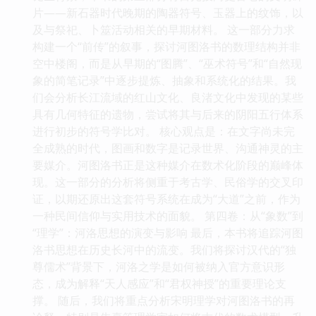
片——新石器时代晚期的陶器符号、玉器上的纹饰，以
及与祭祀、卜筮活动相关的早期材料。 这一部分力求
构建一个“前传”的叙事，探讨河图洛书的数理结构并非
空中楼阁，而是从早期的“图腾”、“巫术符号”和“自然现
象的简笔记录”中逐步提炼、抽象和系统化的结果。我
们会分析长江流域的红山文化、良渚文化中发现的某些
具有几何特征的遗物，尝试将其与后来的阴阳五行体系
进行初步的符号学比对。 核心观点是：在文字尚未完
全成熟的时代，图画和数字是记录世界、沟通神灵的主
要媒介。河图洛书正是这种媒介在数术化阶段的巅峰体
现。这一部分的分析将侧重于考古学、民俗学的交叉印
证，以期还原出这套符号系统在成为“大道”之前，作为
一种民间信仰与实用技术的面貌。 第四卷：从“象数”到
“理学”：河洛思想的演变与影响 最后，本书将追踪河图
洛书思想在历史长河中的流变。我们将探讨汉代的“独
尊儒术”背景下，河洛之学是如何被纳入官方意识形
态，成为解释“天人感应”和“君权神授”的重要理论支
撑。 随后，我们将重点分析宋明理学对河图洛书的再