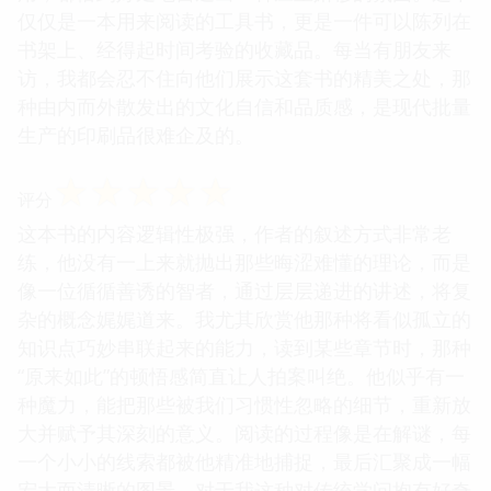
仅仅是一本用来阅读的工具书，更是一件可以陈列在
书架上、经得起时间考验的收藏品。每当有朋友来
访，我都会忍不住向他们展示这套书的精美之处，那
种由内而外散发出的文化自信和品质感，是现代批量
生产的印刷品很难企及的。
☆
☆
☆
☆
☆
评分
这本书的内容逻辑性极强，作者的叙述方式非常老
练，他没有一上来就抛出那些晦涩难懂的理论，而是
像一位循循善诱的智者，通过层层递进的讲述，将复
杂的概念娓娓道来。我尤其欣赏他那种将看似孤立的
知识点巧妙串联起来的能力，读到某些章节时，那种
“原来如此”的顿悟感简直让人拍案叫绝。他似乎有一
种魔力，能把那些被我们习惯性忽略的细节，重新放
大并赋予其深刻的意义。阅读的过程像是在解谜，每
一个小小的线索都被他精准地捕捉，最后汇聚成一幅
宏大而清晰的图景。对于我这种对传统学问抱有好奇