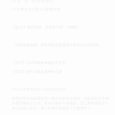
16.由「五」給我們的啟示
17.中華文化之重大污染事件簿
【後 記】萬邦興盛，世界和平的「中國夢」
《河圖洛書前傳：用科學眼追蹤還原中華史前文明拼圖》
【自序】以科學破解神祕的古文明
【前言】探究河圖洛書身世之謎
Part.1 中華文化中一段消失的文明
探尋世界各地四萬年至一萬年前的考古遺跡，從歐美到日本都
有著閃耀的古文明，唯有中國的中原地區，這三萬年間似乎只
有山頂洞人存在！讓人好奇究竟發生了什麼事情？