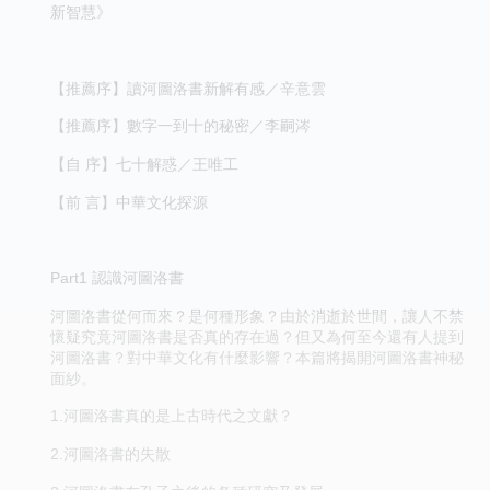
新智慧》
【推薦序】讀河圖洛書新解有感／辛意雲
【推薦序】數字一到十的秘密／李嗣涔
【自 序】七十解惑／王唯工
【前 言】中華文化探源
Part1 認識河圖洛書
河圖洛書從何而來？是何種形象？由於消逝於世間，讓人不禁
懷疑究竟河圖洛書是否真的存在過？但又為何至今還有人提到
河圖洛書？對中華文化有什麼影響？本篇將揭開河圖洛書神秘
面紗。
1.河圖洛書真的是上古時代之文獻？
2.河圖洛書的失散