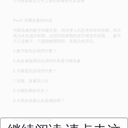
3.河圖洛書在孔子之後的各種研究及發展
Part2 河圖洛書的內涵
河圖洛書的數字內藏玄密，與領導人的思考和布局有關，與大
禹治水的成功有關，沒想到與身體的器官構造也有關……數字
不只是數字，只要能解開密碼，答案自然浮現。
4.數字能告訴我們什麼？
5.由血液循環的生理特性來看河圖洛書
6.河圖還告訴我們什麼？
7.河圖、洛書與八卦
8.河圖的奧妙何在？
9.大禹依洛書治水是傳說嗎？
Part3 河圖洛書面面觀