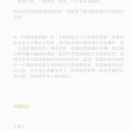
一棒接一棒，一再傳承、演進，一定有其連續性。
而在追尋這個連續性的同時，就能更了解河圖洛書出生以前的
文明。
在《河圖洛書新解》中，王教授提出了許多新的見解，本書則
是在走入中華古文明後，發現更多在河圖洛書之前的事件，從
「太湖是個隕石坑」獲得證實、從繩結裡隱藏的玄機，從結繩
記事與數位編碼的連結，從與世界其他地區古文明的對照，發
現原來過去那段輝煌的文明曾經存在，卻讓一顆爆炸威力相當
於一千萬顆廣島原子彈的隕石打得灰飛煙滅。情節雖然有如科
幻小說，但在考古證據支持下，證明都是事實，經過文獻的比
對分析，其結果更令人嘆為觀止。
作者簡介
王唯工