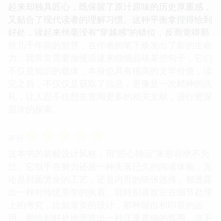
起来却独具匠心，既保留了原汁原味的历史厚重感，
又贴合了现代读者的理解习惯。这种平衡拿捏得恰到
好处，读起来丝毫没有“穿越感”的错位，反而觉得那
些几千年前的智慧，在作者的笔下焕发出了新的生命
力。我常常需要放慢语速来细细品味某些句子，它们
不仅是知识的载体，本身也具有很高的文学价值，读
完之后，不仅仅是获取了信息，更像是一次精神的洗
礼，让人忍不住想去查阅更多的相关文献，进行更深
层次的探索。
☆
☆
☆
☆
☆
评分
这本书的装帧设计风格，用“匠心独运”来形容绝不为
过。它似乎在努力还原一种失落已久的阅读体验，无
论是封面烫金的工艺，还是内页的纸张选择，都透露
出一种对传统美学的执着。我特别喜欢它在细节处理
上的考究，比如扉页的设计，那种留白和印章的运
用，都恰到好处地营造出一种庄重肃穆的氛围。这不