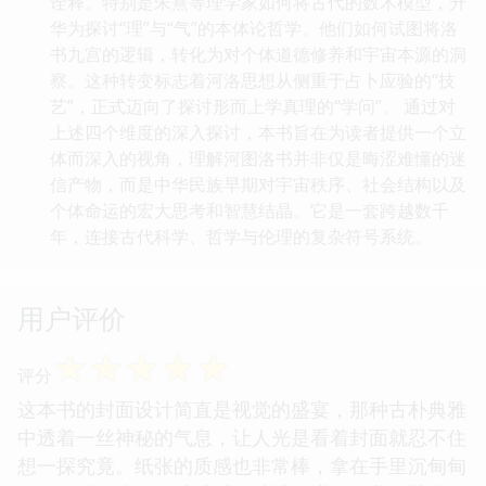
诠释。特别是朱熹等理学家如何将古代的数术模型，升
华为探讨“理”与“气”的本体论哲学。他们如何试图将洛
书九宫的逻辑，转化为对个体道德修养和宇宙本源的洞
察。这种转变标志着河洛思想从侧重于占卜应验的“技
艺”，正式迈向了探讨形而上学真理的“学问”。 通过对
上述四个维度的深入探讨，本书旨在为读者提供一个立
体而深入的视角，理解河图洛书并非仅是晦涩难懂的迷
信产物，而是中华民族早期对宇宙秩序、社会结构以及
个体命运的宏大思考和智慧结晶。它是一套跨越数千
年，连接古代科学、哲学与伦理的复杂符号系统。
用户评价
☆
☆
☆
☆
☆
评分
这本书的封面设计简直是视觉的盛宴，那种古朴典雅
中透着一丝神秘的气息，让人光是看着封面就忍不住
想一探究竟。纸张的质感也非常棒，拿在手里沉甸甸