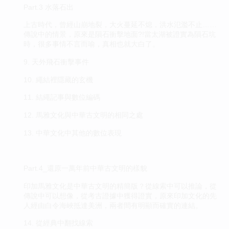
Part.3 水落石出
上古時代，曾經山崩地裂，大火蔓延不熄，洪水氾濫不止……
傳說中的情景，原來是隕石衝擊地面?!當太湖被證實為隕石坑
時，很多事情不言而喻，真相也就大白了。
9. 天外飛石衝擊事件
10. 繩結裡隱藏的玄機
11. 結繩記事與數位編碼
12. 馬雅文化與中華古文明的相同之處
13. 中華文化中其他的數位表現
Part.4_還原一萬年前中華古文明的樣貌
印加馬雅文化是中華古文明的精簡版？從線索中可以推論，從
傳說中可以想像，從考古證據中獲得證實，原來印加文化的先
人經由白令海峽抵達美洲，兩者間有明顯而確實的連結。
14. 從經典中翻找線索