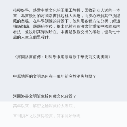
積極好學、熱愛中華文化的王唯工教授，因收到友人送的一本
書，為書後附的河圖洛書挑起極大興趣，而決心破解其中所隱
藏的奧秘。在科學訓練的背景下，他利用各種方法分析，經過
抽絲剝繭、層層驗證後，提出他對河圖洛書能重振中國雄風的
看法，並說明其歸因所在。本書是教授交出的考卷，也為七十
歲的人生立個里程碑。
《河圖洛書前傳：用科學眼追蹤還原中華史前文明拼圖》
中原地區的文明為何在一萬年前突然消失無蹤？
河圖洛書文明誕生於何種文化背景？
萬年以來，解密之鑰深藏於太湖底，
直到隕石之說獲得證實，答案開始浮現……