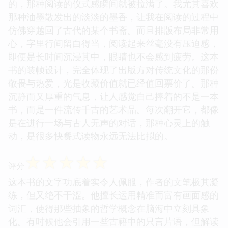
的，那种阅读的仪式感瞬间就被拉满了。我尤其喜欢
那种油墨散发出的淡淡的墨香，让我在阅读的过程中
仿佛穿越回了古代的某个书斋。而且排版布局非常用
心，字里行间留白得当，阅读起来丝毫没有压迫感，
即便是长时间沉浸其中，眼睛也不会感到疲劳。这本
书的装帧设计，完全体现了出版方对传统文化的那份
敬畏与热爱，光是收藏价值就已经值回票价了。那种
沉静而又厚重的气息，让人感觉自己捧着的不是一本
书，而是一件流传千古的艺术品。每次翻开它，都像
是在进行一场与古人无声的对话，那种心灵上的触
动，是很多快餐式读物永远无法比拟的。
☆
☆
☆
☆
☆
评分
这本书的文字功底着实令人佩服，作者的文笔极其凝
练，但又绝不干涩。他擅长运用精准而富有画面感的
词汇，使得那些抽象的哲学概念在脑海中立刻具象
化。有时候他会引用一些古籍中的只言片语，但解读