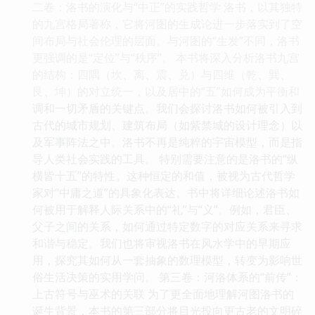
二卷：洛书的演化与“中正”的实践哲学 洛书，以其独特
的九宫格局著称，它将河图的生成论进一步落实到了空
间布局与社会伦理的层面。与河图的“生发”不同，洛书
更强调的是“定位”与“秩序”。 本书将深入分析洛书九宫
的结构：四隅（坎、离、震、兑）与四维（乾、巽、
艮、坤）的对立统一，以及居中的“五”如何成为平衡和
调和一切矛盾的关键点。我们会探讨洛书如何被引入到
古代的城市规划、建筑布局（如紫禁城的设计理念）以
及军事阵法之中。洛书不再是纯粹的宇宙模型，而是指
导人类社会实践的工具。 特别需要注意的是洛书的“纵
横皆十五”的特性。这种恒定的和值，被视为古代哲学
家对“中庸之道”的具象化表达。书中将详细论述洛书如
何被用于解释人际关系中的“礼”与“义”。例如，君臣、
父子之间的关系，如何通过特定数字的对应关系来寻求
和谐与稳定。我们也将审视洛书在风水学中的早期应
用，探究其如何从一套抽象的数理模型，转变为影响世
俗生活决策的实用学问。 第三卷：河洛体系的“前传”：
上古符号与巫术的关联 为了更全面地理解河图洛书的
诞生背景，本书的第三部分将目光投向更古老的文明碎