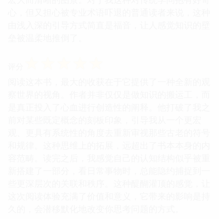
心，但又担心被专业术语吓退的普通读者来说，这种
由浅入深的引导方式简直是福音，让人感觉知识的壁
垒被温柔地推倒了。
☆
☆
☆
☆
☆
评分
阅读这本书，最大的收获在于它提供了一种全新的观
察世界的视角。作者并非仅仅是做知识的搬运工，而
是真正投入了心血进行创造性的阐释。他打破了我之
前对某些既定概念的刻板印象，引导我从一个更宏
观、更具有系统性的角度去重新审视那些古老的符号
和规律。这种思维上的拓展，远超出了书本本身的内
容范畴。读完之后，我感觉自己的认知结构似乎被重
新搭建了一部分，看日常事物时，总能隐约捕捉到一
些更深层次的关联和秩序。这种醍醐灌顶的感觉，让
这次阅读体验充满了价值和意义，它带来的影响是持
久的，会潜移默化地改变你思考问题的方式。