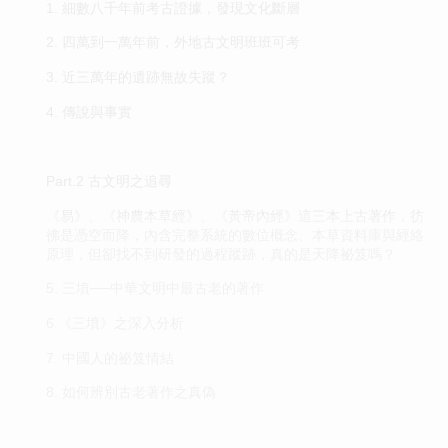
1. 細數八千年前考古證據，發現文化斷層
2. 四萬到一萬年前，外地古文明班班可考
3. 近三萬年的遺跡無故失蹤？
4. 傳說與事實
Part.2 古文明之追尋
《易》、《神農本草經》、《黃帝內經》這三本上古著作，彷
彿是憑空而降，內含完整系統的數位概念、本草資料庫與經絡
原理，但卻找不到研發的過程蹤跡，真的是天降祕笈嗎？
5. 三墳──中華文明中最古老的著作
6.《三墳》之深入分析
7. 中國人的祕笈情結
8. 如何辨別古老著作之真偽