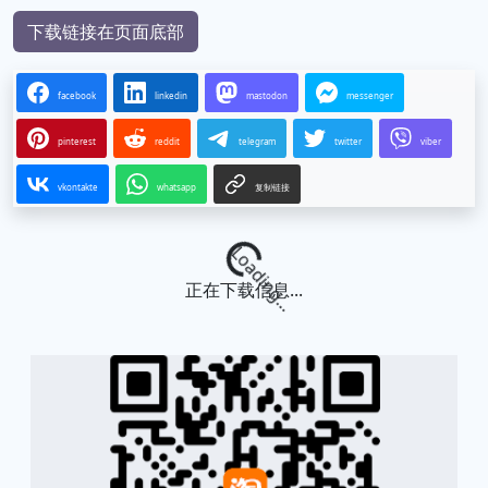
下载链接在页面底部
facebook
linkedin
mastodon
messenger
pinterest
reddit
telegram
twitter
viber
vkontakte
whatsapp
复制链接
Loading...
正在下载信息...