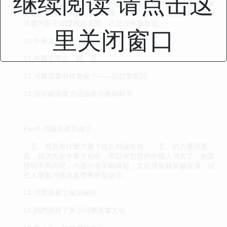
继续阅读 请点击这
河圖洛書表面上似乎消失，但卻在地下文化中復甦，細探中華
文化歷史發展，從文學、科學、哲學、宗教中淘洗精華，河圖
洛書的影子就隱藏在其間，只是沒有被發現。
里关闭窗口
10.中華文化之流
11.中國文學之「我」見
12.河圖洛書有何奧秘？——以哲學探討
13.由河圖洛書方法論看宗教與科學
Part4 河圖洛書新啟示
「五」究竟有什麼力量？從八卦誕生後，「五」的力量與意
義，就消失在中華文化中，所以有智慧的中國人消失了，創新
發明不再出現，內憂外患不斷興起，文化清泉越來越混濁，現
代人需要河圖洛書帶來的新啟示。
14.河圖洛書之絕頂秘密
15.我們保存了多少河圖洛書文化