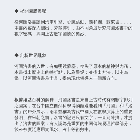
◆ 揭開圖騰奧秘
從河圖洛書談到汽車引擎、心臟跳動、義和團、蘇東坡……，
本書內容深入淺出，旁徵博引，由不同角度研究河圖洛書中的
數字密碼，揭開上古數字圖騰的奧妙。
◆ 剖析世界亂象
河圖洛書的入世，有如明鏡蒙塵，喪失了原本的精神與內涵，
本書找出歷史上的轉折點，以為警惕；並指出方法，以史為
鑑，以河圖洛書為圭臬，提供現代領導人一個新方向。
根據維基百科的解釋，河圖洛書是來自上古時代有關數字排列
之圖案，在台中國立自然科學博物館還能看到「河圖」和「洛
書」的戶外展示，兩者並稱為古代中國人在數學演算上的重要
發明。在宋朝之前，洛書的記述只有文字，一直到陳摶，才提
出了洛書的圖案；有人認為是重要的中國傳統易理哲學部分，
後來被廣泛應用於風水、占卜等術數中。