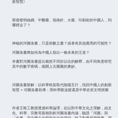
新智慧》
那個發明絲綢、中醫藥、指南針、火藥、印刷術的中國人，到
哪裡去了？
神秘的河圖洛書，只是術數之書？或者有其他應用的可能性？
河圖洛書將如何為中國人指出一條未來的王道？
本書對河圖洛書提出截然不同於以往的解釋，由不同角度研究
其中的數字密碼，揭開上古圖騰的奧妙。
河圖洛書新解：以科學框架取代陰陽五行，找回中國人的創新
智慧 + 河圖洛書前傳：用科學眼追蹤還原中華史前文明拼圖
作者王唯工教授透過科學論理，佐以對中華文化之理解，由文
化、科學、宗教等面相剖析河圖洛書內涵，驗證「河圖」與