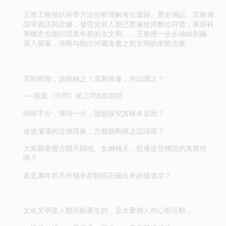
王唯工教授以科學方法分析理解考古遺跡、歷史傳記、宗教傳
說等資訊與證據，發現史前人類已普遍使用數位符號，最新科
學概念也能印證萬年前的古文明……王教授一步步抽絲剝繭，
深入探索，清晰勾勒出河圖洛書之前文明的來龍去脈。
冥昭瞢闇，誰能極之？馮翼惟像，何以識之？
──屈原《天問》第三問&第四問
明暗不分，渾沌一片，誰能探究其根本原因？
迷迷濛濛的這個現象，怎麼能夠將之認清呢？
大家聽過盤古開天闢地、女媧補天，想過這些傳說的真實性
嗎？
真是萬年前天外飛來那顆殞石砸出來的後遺症？
文化文明是人類活動產生的，是大量個人的心智活動，