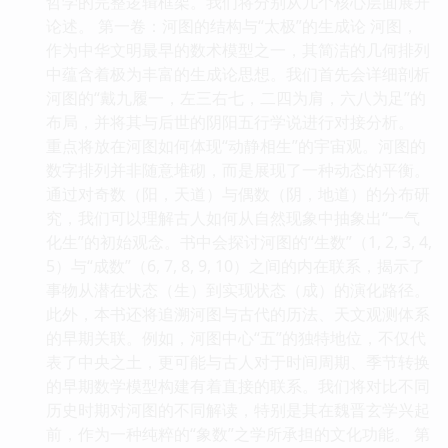
哲学的完整逻辑框架。我们将分别从几个核心层面展开
论述。 第一卷：河图的结构与“太极”的生成论 河图，
作为中华文明最早的数术模型之一，其简洁的几何排列
中蕴含着极为丰富的生成论思想。我们首先会详细剖析
河图的“戴九履一，左三右七，二四为肩，六八为足”的
布局，并将其与后世的阴阳五行学说进行对接分析。
重点将放在河图如何体现“动静相生”的宇宙观。河图的
数字排列并非随意堆砌，而是展现了一种动态的平衡。
通过对奇数（阳，天道）与偶数（阴，地道）的分布研
究，我们可以理解古人如何从自然现象中抽象出“一气
化生”的初始观念。书中会探讨河图的“生数”（1, 2, 3, 4,
5）与“成数”（6, 7, 8, 9, 10）之间的内在联系，揭示了
事物从潜在状态（生）到实现状态（成）的演化路径。
此外，本书还将追溯河图与古代的历法、天文观测体系
的早期关联。例如，河图中心“五”的独特地位，不仅代
表了中央之土，更可能与古人对于时间周期、季节转换
的早期数学模型构建有着直接的联系。我们将对比不同
历史时期对河图的不同解读，特别是其在魏晋玄学兴起
前，作为一种纯粹的“象数”之学所承担的文化功能。 第