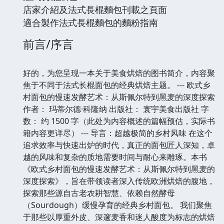
店家介紹及法式長棍麵包刊載之頁面
適合製作法式長棍麵包的麵粉指南
前言/序言
好的，为您呈现一本关于美食烘焙的图书简介，内容聚
焦于不同于法式长棍面包的经典烘焙主题。 --- 欧式乡
村面包的慢速发酵艺术：从斯佩尔特到黑麦的深度探索
作者： 玛蒂尔德·科隆纳 出版社： 寰宇美食出版社 字
数： 约 1500 字（此处为内容概述的篇幅预估，实际书
籍内容更详尽） --- 导言：超越极简的乡村风味 在这个
追求效率与快速出炉的时代，真正的面包匠人深知，卓
越的风味和复杂的质地需要时间与耐心来雕琢。本书
《欧式乡村面包的慢速发酵艺术：从斯佩尔特到黑麦的
深度探索》，旨在带领读者深入传统欧洲烘焙的腹地，
探索那些源自古老农耕智慧、依赖自然酵母
（Sourdough）缓慢孕育的经典乡村面包。 我们聚焦
于那些以厚重外皮、深邃麦香和迷人酸度为标志的烘焙