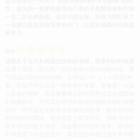
是否会提供一些关于“如何培养和维护天然酵母”的指
导，因为我一直梦想着用自己养的天然酵母来制作独
一无二的长棍面包。这本书的出现，无疑为我打开了
一扇通往更高烘焙境界的大门，让我充满期待去探索
和学习。
☆
☆
☆
☆
☆
评分
这部关于法式长棍面包烘焙的书籍，我拿到的时候就
充满了期待，因为我一直以来都对这种外酥内软、香
气四溢的面包情有独钟。从书名[バゲットの技術]来
看，它似乎不仅仅是一本简单的食谱，更像是一次深
入探索的旅程，承诺着要揭示制作完美法式长棍面包
的精髓所在。我尤其好奇书中会如何讲解面团的发酵
过程，毕竟这是长棍面包灵魂的塑造者，能否达到理
想的组织和风味，很大程度上取决于此。我希望书中
能有详细的图文演示，比如酵母的活性观察、面团在
不同温度下的状态变化，甚至是如何通过感官来判断