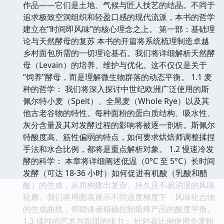
作品——它们是土地、气候与匠人技艺的结晶。不同于
追求极致空洞组织和轻盈口感的现代流派，本书的哲学
建立在“时间即风味”的核心理念之上。 第一部：基础理
论与天然酵母的复苏 本书的开篇将系统梳理制造卓越
乡村面包所需的一切理论基石。我们将详细解析天然酵
母（Levain）的培养、维护与优化。这不仅仅是关于
“饲养”酵母，而是理解微生物群落的动态平衡。 1.1 麦
种的哲学： 我们将深入探讨中世纪欧洲广泛使用的斯
佩尔特小麦（Spelt）、全黑麦（Whole Rye）以及其
他古老谷物的特性。每种面粉的蛋白质结构、吸水性、
灰分含量及其对发酵过程的影响将被逐一剖析。斯佩尔
特酸度高、筋性偏弱的特点，如何要求烘焙师调整揉捏
手法和水合比例，都将是重点解析对象。 1.2 慢速冷发
酵的科学： 本章将详细阐述低温（0°C 至 5°C）长时间
发酵（可达 18-36 小时）如何促进有机酸（乳酸和醋
酸）的生成，从而构建出复杂、持久且不易消退的风味
轮廓。我们将用图表展示不同温度梯度下，风味化合物
的生成曲线，帮助读者精确控制最终产品的酸度平衡。
1.3 揉捏的艺术与面团的张力： 针对高比例使用全麦粉