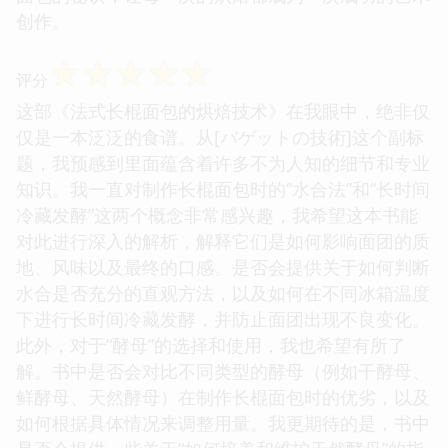
创作。
☆
☆
☆
☆
☆
评分
这部《法式长棍面包的烘焙技术》在我眼中，绝非仅
仅是一本泛泛的食谱。从[バゲットの技術]这个副标
题，我预感到里面蕴含着许多不为人知的细节和专业
知识。我一直对制作长棍面包时的“水合法”和“长时间
冷藏发酵”这两个概念非常感兴趣，我希望这本书能
对此进行深入的解析，解释它们是如何影响面团的质
地、风味以及最终的口感。是否会提供关于如何判断
水合是否充分的直观方法，以及如何在不同冰箱温度
下进行长时间冷藏发酵，并防止面团出现不良变化。
此外，对于“酵母”的选择和使用，我也希望有所了
解。书中是否会对比不同类型的酵母（例如干酵母、
鲜酵母、天然酵母）在制作长棍面包时的优劣，以及
如何根据具体情况来调整用量。我更期待的是，书中