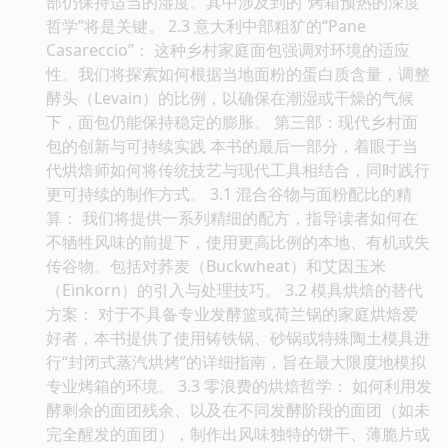
部仍保持适当的湿度。其中涉及到的“烤箱预热的深度
哲学”将是关键。 2.3 意大利中部粗犷的“Pane
Casareccio”： 这种乡村家庭面包强调对环境的适应
性。我们将探索如何根据当地面粉的蛋白质含量，调整
酵头（Levain）的比例，以确保在潮湿或干燥的气候
下，面包仍能保持稳定的膨胀。 第三部：现代乡村面
包的创新与可持续实践 本书的最后一部分，着眼于当
代烘焙师如何将传统技艺与现代工具相结合，同时践行
更可持续的制作方式。 3.1 混合谷物与面粉配比的精
算： 我们将提供一系列精细的配方，指导读者如何在
不牺牲风味的前提下，使用更高比例的本地、有机或失
传谷物。包括对荞麦（Buckwheat）和艾因玉米
（Einkorn）的引入与处理技巧。 3.2 模具烘焙的替代
方案： 对于不具备专业发酵篮或荷兰锅的家庭烘焙爱
好者，本书提供了使用铸铁锅、砂锅或特殊陶土模具进
行“封闭式蒸汽烘烤”的详细指南，旨在最大限度地模拟
专业烤箱的环境。 3.3 零浪费的烘焙哲学： 如何利用发
酵剩余的面团残余、以及在不同发酵阶段的面团（如未
完全醒发的面团），制作出风味独特的饼干、薄脆片或