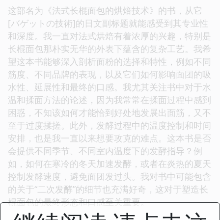
这部名为《法式长棍面包的烘焙技术》的书，从它
[バゲットの技術]的日文副标题就能感受到其专业性
和深度。我一直对法式烘焙有着浓厚的兴趣，特别是
长棍面包那朴实无华的外表下蕴含的复杂工艺。我希
望这本书能够深入剖析面粉的选择和特性，例如不同
筋度、不同品牌的表现，以及它们如何影响面团的吸
水性、延展性和最终的口感。我尤其关注书中对于水
温和揉面方法的论述，因为我常常在揉面过程中感到
困惑，不知该如何才能恰到好处地发展出面筋，又不
至于过度揉搓。此外，发酵过程中的温度控制和时间
安排，也是我一直以来想要攻克的难点。这本书是否
会提供不同季节、不同室内温度下的发酵指导？例
如，如何在寒冷的冬天加速发酵，或者在炎热的夏天
控制发酵速度，避免面团发过头。我对书中可能包含
的关于“二次发酵”的细节也充满好奇，这对于塑造长
棍面包的最终形态和口感至关重要。