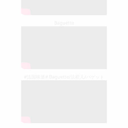
Baguette
#法国味道# Baguette/法棍儿/バゲット