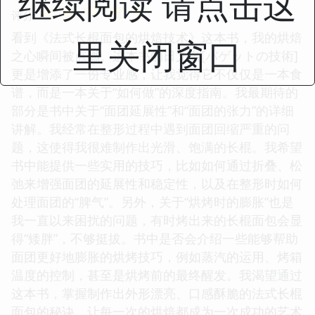
继续阅读 请点击这
☆
☆
☆
☆
☆
评分
看到《法式长棍面包的烘焙技术》这本书，我的烘焙
里关闭窗口
之心瞬间被点燃。这本书的日文名[バゲットの技術]
更是增添了一份专业感，让我觉得它不仅仅是一本食
谱，而是一本关于“如何做”的深度指南。我最期待的
部分是书中关于“面团延展性”和“面团的张力”的详细
讲解。我经常在整形过程中遇到面团回缩严重的问
题，这使得我很难制作出光滑、饱满的长棍。我希望
书中能提供一些实用的技巧，比如如何通过折叠、松
弛来增强面团的延展性和稳定性，以及在整形时如何
处理面团的“脾气”。另外，关于“烘烤时的膨胀”也是
我一直以来困扰的问题，有时烤出来的长棍面包会显
得“矮胖”，不够挺拔。书中是否会介绍一些能够帮助
面团更好地膨胀的烘烤技巧，例如蒸汽的运用、烤箱
温度的控制，甚至是烘烤前的最终醒发。我渴望通过
这本书，掌握制作出外形漂亮、口感酥脆的法式长棍
面包的秘诀，让每一次的烘焙都成为一次成功的艺术