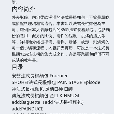
譜。
内容简介
外表酥脆、內部柔軟濕潤的法式長棍麵包，不管是單吃
或搭配料理均相當適合。本書即以法式長棍麵包為主
角，羅列日本人氣麵包店的35款法式長棍麵包，包括麵
粉的選用、配方的比例、攪拌的程度、烘烤的溫度等
等，詳細地介紹從準備、攪拌、發酵、成形、到烘烤的
每一個步驟和流程，內容詳盡實用，可說是一本法式長
棍麵包烘焙技術的集大成之作，亦是專業麵包師傅不可
或缺的教科書。
目录
安茹法式長棍麵包 Fournier
SHOHEI法式長棍麵包 PAIN STAGE Episode
神法式長棍麵包 足柄□神 □師
傳統法式長棍麵包 金□ KINMUGI
add:Baguette（add 法式長棍麵包）
add:PAINDUCE