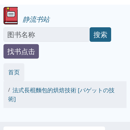
静流书站
搜索
找书点击
首页
法式長棍麵包的烘焙技術 [バゲットの技
術]