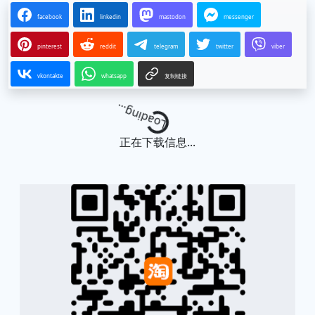
facebook
linkedin
mastodon
messenger
pinterest
reddit
telegram
twitter
viber
vkontakte
whatsapp
复制链接
Loading...
正在下载信息...