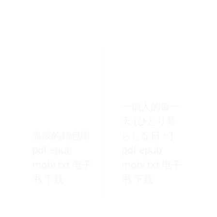
一個人的每一
天 [ひとり暮
流浪的麵包樹
らしな日々]
pdf epub
pdf epub
mobi txt 电子
mobi txt 电子
书 下载
书 下载