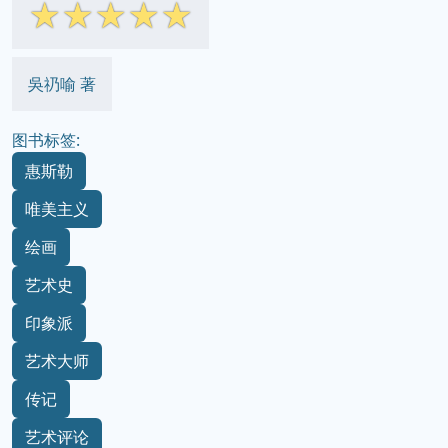
☆
☆
☆
☆
☆
吳礽喻 著
图书标签:
惠斯勒
唯美主义
绘画
艺术史
印象派
艺术大师
传记
艺术评论