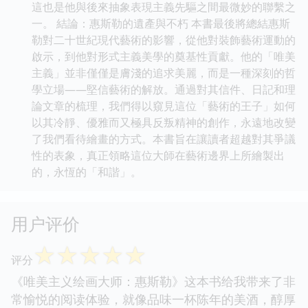
這也是他與後來抽象表現主義先驅之間最微妙的聯繫之
一。 結論：惠斯勒的遺產與不朽 本書最後將總結惠斯
勒對二十世紀現代藝術的影響，從他對裝飾藝術運動的
啟示，到他對形式主義美學的奠基性貢獻。他的「唯美
主義」並非僅僅是膚淺的追求美麗，而是一種深刻的哲
學立場——堅信藝術的解放。通過對其信件、日記和理
論文章的梳理，我們得以窺見這位「藝術的王子」如何
以其冷靜、優雅而又極具反叛精神的創作，永遠地改變
了我們看待繪畫的方式。本書旨在讓讀者超越對其爭議
性的表象，真正領略這位大師在藝術邊界上所繪製出
的，永恆的「和諧」。
用户评价
☆
☆
☆
☆
☆
评分
《唯美主义绘画大师：惠斯勒》这本书给我带来了非
常愉悦的阅读体验，就像品味一杯陈年的美酒，醇厚