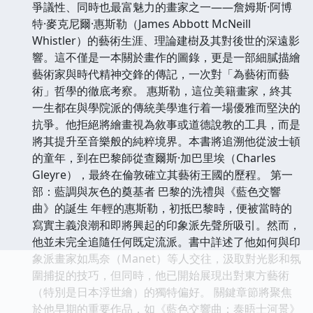
爭議性、同時也最富魅力的畫家之一——詹姆斯·阿博
特·麥克尼爾·惠斯勒（James Abbott McNeill
Whistler）的藝術生涯、理論建樹及其對後世的深遠影
響。這不僅是一本關於畫作的圖錄，更是一部細膩描繪
藝術家與時代精神交鋒的傳記，一次對「為藝術而藝
術」哲學的徹底考察。 惠斯勒，這位美籍畫家，終其
一生都在與學院派的傳統美學進行着一場優雅而堅決的
抗爭。他拒絕將繪畫視為敘事或道德說教的工具，而是
將其提升至音樂般的純粹境界。本書將追溯他從波士頓
的童年，到在巴黎師從查爾斯·加巴里埃（Charles
Gleyre），最終在倫敦確立其藝術王國的歷程。 第一
部：藍調與灰色的奠基者 巴黎的洗禮與《藍色交響
曲》的誕生 年輕的惠斯勒，初抵巴黎時，便被當時的
寫實主義浪潮和即將興起的印象派先聲所吸引。然而，
他並未完全追隨任何既定流派。書中詳述了他如何與印
象派畫家如馬奈（Manet）等人交往，汲取對光影和氛
圍捕捉的技巧，但同時，他已開始展現出對東方藝術
（特別是日本浮世繪）的獨特偏好。 關鍵章節將聚焦
於他早期的重要作品，如《藍色交響曲：泰晤士河景》