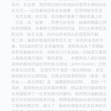
系列。在這裡，我們將詳細分析他如何運用非傳統的命
名方式——以音樂術語來命名繪畫，從而明確宣告其
「形式主義」的立場。這些畫作摒棄了傳統意義上的
「主題」或「故事」，而專注於色彩、線條和構圖之間
的和諧關係。本書將引用當時的評論，對比古典學院派
對這些「缺乏主題」的作品所表現出的震驚與不解。
第二部：倫敦的戰場與美學宣言 從「棕色與金色的肖
像」到法庭的對決 定居倫敦後，惠斯勒成為了英國藝
術界異數般的存在。他將自己打造成為一位極度注重個
人風格與儀式感的「藝術貴族」。本書將深入探討他與
當時的藝術評論巨擘約翰·拉斯金（John Ruskin）之間
的著名誹謗案。 這場官司不僅是一場法律糾紛，更是
藝術觀念的公開辯論。拉斯金指責惠斯勒的《夜曲：藍
與金——落石燈船》是「拋擲顏料的胡鬧」，索賠一千
英鎊。惠斯勒的反訴與最終獲勝，標誌着現代藝術觀念
在英國取得了一次里程碑式的勝利。我們將詳細解讀法
庭文件和當時的報章評論，闡釋惠斯勒如何成功地辯護
了藝術的獨立性，確立了「藝術的價值在於其自身的完