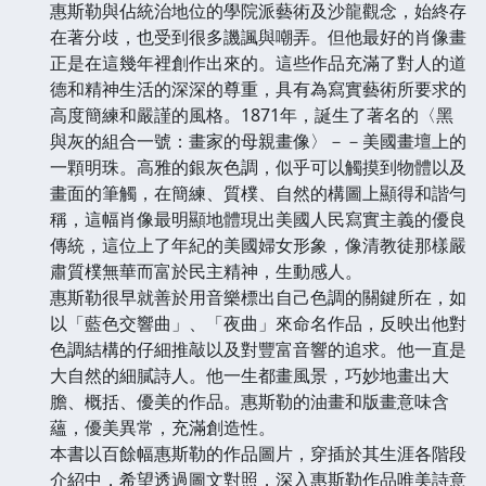
惠斯勒與佔統治地位的學院派藝術及沙龍觀念，始終存
在著分歧，也受到很多譏諷與嘲弄。但他最好的肖像畫
正是在這幾年裡創作出來的。這些作品充滿了對人的道
德和精神生活的深深的尊重，具有為寫實藝術所要求的
高度簡練和嚴謹的風格。1871年，誕生了著名的〈黑
與灰的組合一號：畫家的母親畫像〉－－美國畫壇上的
一顆明珠。高雅的銀灰色調，似乎可以觸摸到物體以及
畫面的筆觸，在簡練、質樸、自然的構圖上顯得和諧勻
稱，這幅肖像最明顯地體現出美國人民寫實主義的優良
傳統，這位上了年紀的美國婦女形象，像清教徒那樣嚴
肅質樸無華而富於民主精神，生動感人。
惠斯勒很早就善於用音樂標出自己色調的關鍵所在，如
以「藍色交響曲」、「夜曲」來命名作品，反映出他對
色調結構的仔細推敲以及對豐富音響的追求。他一直是
大自然的細膩詩人。他一生都畫風景，巧妙地畫出大
膽、概括、優美的作品。惠斯勒的油畫和版畫意味含
蘊，優美異常，充滿創造性。
本書以百餘幅惠斯勒的作品圖片，穿插於其生涯各階段
介紹中，希望透過圖文對照，深入惠斯勒作品唯美詩意