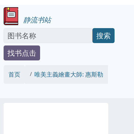
静流书站
搜索
找书点击
首页
唯美主義繪畫大師: 惠斯勒