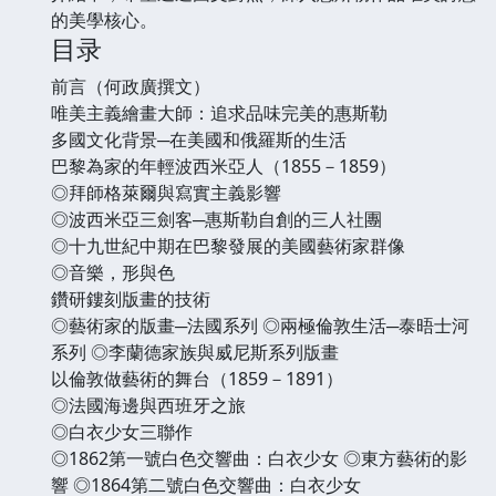
的美學核心。
目录
前言（何政廣撰文）
唯美主義繪畫大師：追求品味完美的惠斯勒
多國文化背景─在美國和俄羅斯的生活
巴黎為家的年輕波西米亞人（1855－1859）
◎拜師格萊爾與寫實主義影響
◎波西米亞三劍客─惠斯勒自創的三人社團
◎十九世紀中期在巴黎發展的美國藝術家群像
◎音樂，形與色
鑽研鏤刻版畫的技術
◎藝術家的版畫─法國系列 ◎兩極倫敦生活─泰晤士河
系列 ◎李蘭德家族與威尼斯系列版畫
以倫敦做藝術的舞台（1859－1891）
◎法國海邊與西班牙之旅
◎白衣少女三聯作
◎1862第一號白色交響曲：白衣少女 ◎東方藝術的影
響 ◎1864第二號白色交響曲：白衣少女