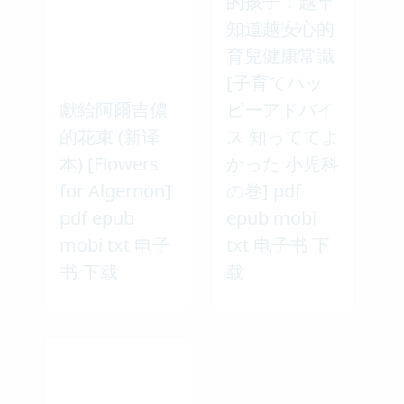
的孩子：越早
知道越安心的
育兒健康常識
[子育てハッ
獻給阿爾吉儂
ピーアドバイ
的花束 (新译
ス 知っててよ
本) [Flowers
かった 小児科
for Algernon]
の巻] pdf
pdf epub
epub mobi
mobi txt 电子
txt 电子书 下
书 下载
载