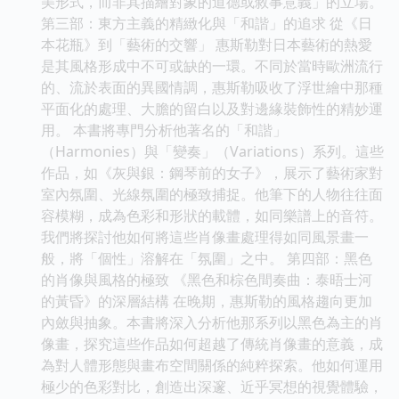
美形式，而非其描繪對象的道德或敘事意義」的立場。
第三部：東方主義的精緻化與「和諧」的追求 從《日
本花瓶》到「藝術的交響」 惠斯勒對日本藝術的熱愛
是其風格形成中不可或缺的一環。不同於當時歐洲流行
的、流於表面的異國情調，惠斯勒吸收了浮世繪中那種
平面化的處理、大膽的留白以及對邊緣裝飾性的精妙運
用。 本書將專門分析他著名的「和諧」
（Harmonies）與「變奏」（Variations）系列。這些
作品，如《灰與銀：鋼琴前的女子》，展示了藝術家對
室內氛圍、光線氛圍的極致捕捉。他筆下的人物往往面
容模糊，成為色彩和形狀的載體，如同樂譜上的音符。
我們將探討他如何將這些肖像畫處理得如同風景畫一
般，將「個性」溶解在「氛圍」之中。 第四部：黑色
的肖像與風格的極致 《黑色和棕色間奏曲：泰晤士河
的黃昏》的深層結構 在晚期，惠斯勒的風格趨向更加
內斂與抽象。本書將深入分析他那系列以黑色為主的肖
像畫，探究這些作品如何超越了傳統肖像畫的意義，成
為對人體形態與畫布空間關係的純粹探索。他如何運用
極少的色彩對比，創造出深邃、近乎冥想的視覺體驗，