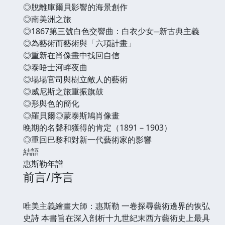
◎脫離庫爾貝影響的海景創作
◎南美洲之旅
◎1867第三號白色交響曲：白衣少女─新古典主義
◎為藝術而藝術與「六項計畫」
◎重新在肖像畫中找回自信
◎泰晤士河畔夜曲
◎場場官司與樹立敵人的藝術
◎威尼斯之旅重振旗鼓
◎形與色的簡化
◎羅貝爾◎蒙泰斯鳩肖像畫
晚期的名聲和獲得的肯定（1891－1903）
◎重回巴黎和對新一代藝術家的影響
結語
惠斯勒年譜
前言/序言
唯美主義繪畫大師：惠斯勒 一卷探尋藝術邊界的恢弘
史詩 本書旨在深入剖析十九世紀末西方藝術史上最具