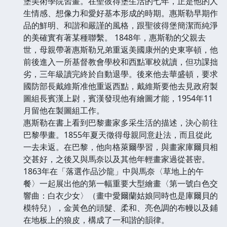
堡美術學院習畫。在聖彼得堡生活的七年，正是他的人
生情感、想像力和愛好基本形成的時期。惠斯勒早期作
品的鮮明、和諧和嚴謹的風格，跟聖彼得堡簡潔而純淨
的美確實有著某種聯繫。 1848年，惠斯勒的父親去
世，母親帶著惠斯勒兄弟重返美國康州的史東寧頓，他
前後進入一所基督教會學校和西點軍校就讀，但功課拙
劣，三年級讀完終於自動退學。後來他去華盛頓，要求
國防部長戴維斯准他重返西點，戴維斯要他去見政府製
圖組長賓漢上尉，賓漢發現他有繪圖才能，1954年11
月留他在製圖組工作。
惠斯勒在書上看到巴黎畫家多采生活的描述，決心前往
巴黎學畫。1855年夏天徵得母親同意赴法，而且從此
一去未返。在巴黎，他向格萊爾學習，與畫家庫爾貝相
交甚好，之後又與馬奈以及其他年輕畫家過從甚密。
1863年在「落選作品沙龍」中與馬奈〈草地上的午
餐〉一起展出他的第一幅重要大型繪畫〈第一號白色交
響曲：白衣少女〉（畫中愛爾蘭姑娘同時也是庫爾貝的
模特兒），金黃色的頭髮、柔和、亮色調的布幔以及鋪
在地板上的狼皮，構成了一和諧的韻律。