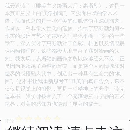
我最近读了《唯美主义绘画大师：惠斯勒》，这是一
本真正意义上的“美学指南”。它没有枯燥的学术术
语，取而代之的是一种对美的细腻体悟和深刻洞察。
作者以一种非常人性化的笔触，描绘了惠斯勒如何在
现实的琐碎与艺术的纯粹之间寻求平衡。书中的一些
章节，深入探讨了惠斯勒对于色彩、构图以及情感表
达的独特理解，这些都极大地丰富了我对绘画的认
知。我发现，惠斯勒的画作之所以能够经久不衰，正
是因为他超越了单纯的写实，而是将个人的情感和对
世界的感悟融入其中，创造出一种具有生命力的“氛
围”。这本书让我重新思考了“唯美”的真正含义，它不
仅仅是视觉上的愉悦，更是一种精神上的升华。读完
这本书，我仿佛被带入了一个充满诗意与宁静的艺术
世界，对美的感知力也得到了显著的提升。
☆
☆
☆
☆
☆
评分
读完《唯美主义绘画大师：惠斯勒》，我深深地沉浸