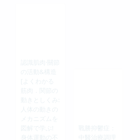
認識肌肉·關節
の活動&構造
[よくわかる
筋肉．関節の
動きとしくみ:
人体の動きの
メカニズムを
図解で学ぶ!
戰勝抑鬱症：
身体運動の不
中醫治療調理