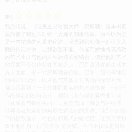
☆
☆
☆
☆
☆
评分
我必须说，《唯美主义绘画大师：惠斯勒》这本书彻
底颠覆了我过去对绘画大师的刻板印象。原本以为会
是一本枯燥的艺术史论述，没想到它却像一部引人入
胜的传记小说，让我欲罢不能。作者巧妙地将惠斯勒
的艺术生涯与他的人生际遇紧密结合，使得他对艺术
的探索不仅仅停留在画布之上，而是渗透在他生活的
方方面面。书中对惠斯勒在伦敦、巴黎、纽约等地活
动的详细记录，以及他与其他文化名流的深刻互动，
都让我看到了一个立体而真实的艺术家形象。他对于
作品命名的独特方式，例如《灰与黑的奏鸣曲》或
《孔雀蓝与银的夜曲》，更是充满了诗意与神秘感，
引导读者从全新的角度去解读他的画作。读到他对细
节的极致追求，对色彩和形式的敏感度，让我不禁惊
叹于他作为一位“美学家”的天赋。本书不仅仅是对绘