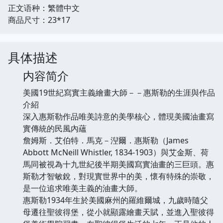
正文语种：繁體中文
商品尺寸：23*17
具体描述
内容简介
美國19世紀寫實主義繪畫大師－－惠斯勒的生涯與作品
介紹
深入惠斯勒作品唯美詩意的美學核心，體現美國油畫寫
實傳統的民風內蘊
詹姆斯．艾伯特．馬克－湼爾．惠斯勒（James
Abbott McNeill Whistler, 1834-1903）與艾金斯、荷
馬同被視為十九世紀後半期美國寫實油畫的三巨頭。惠
斯勒才智敏銳，對現實世界中的美，懷有特殊的崇敬，
是一位追求唯美主義的油畫大師。
惠斯勒1934年生於美國麻州的羅維爾城，九歲時隨父
母遷往聖彼得堡，從小就顯露繪畫天賦，並進入聖彼得