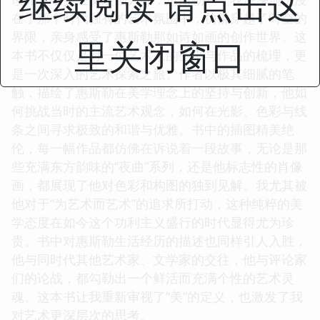
继续阅读 请点击这
在了那个时代独有的艺术氛围中，仿佛穿越了时空的
界限，亲身感受了惠斯勒那如诗如画的创作世界。这
里关闭窗口
本书不仅仅是对一位艺术家的生平与作品的梳理，更
是一次深入的艺术探索之旅。作者以极其细腻的笔
触，描绘了惠斯勒在美学理念上的坚持与创新，他如
何挑战当时的主流艺术观念，如何在光影、色彩与线
条之间寻求极致的和谐与优雅。书中的插图精美绝
伦，每一幅作品都仿佛在诉说着一段故事，无论是那
些充满东方韵味的“夜曲”系列，还是他标志性的肖像
画，都展现了他对色彩和构图的独到见解。我尤其被
他对于“为艺术而艺术”的追求所打动，这种纯粹的美
学态度在如今这个功利主义盛行的时代显得尤为珍
贵。书中对惠斯勒生活经历的描述也同样引人入胜，
他与同时代其他艺术家、文学家的交往，他与评论家
们的论战，都勾勒出一个鲜活而充满个性的艺术灵
魂。这本书让我重新审视了“美”的定义，也激发了我
对艺术更深层次的思考。