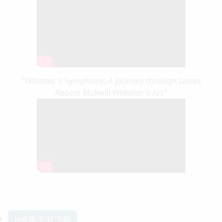
"Whistler's Symphony: A Journey through James
Abbott McNeill Whistler's Art"
pdf 电子书 下载