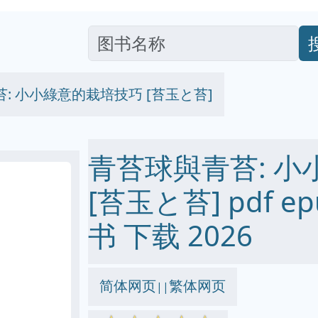
: 小小綠意的栽培技巧 [苔玉と苔]
青苔球與青苔: 
[苔玉と苔] pdf epu
书 下载 2026
简体网页
繁体网页
||