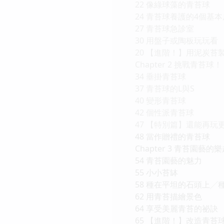
22 像綠球藻的青苔球
24 青苔球養護的4個基
27 青苔球急診室
30 用盤子或陶板玩玩看
20 【進階！】用泥炭苔
Chapter 2 挑戰青苔球！
34 垂掛青苔球
37 青苔球的L與S
40 變形青苔球
42 個性派青苔球
47 【特別篇】還能再玩
48 當作贈禮的青苔球
Chapter 3 青苔園藝的
54 青苔園藝的魅力
55 小小苔缽
58 種在平坦的石頭上╱
62 用青苔描繪景色
64 享受美麗青苔的祕訣
65 【進階！】改造青苔