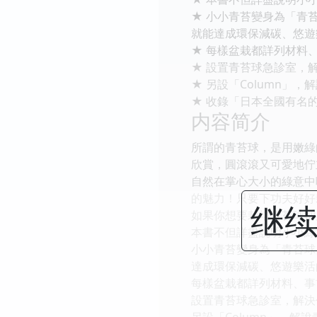
★ 小小青苔變身為「青
就能達成環保減碳、悠遊
★ 每樣盆栽都詳列材料
★ 設置青苔球急診室，
★ 另設「Column
★ 收錄「日本全國有名
内容简介
所謂的青苔球，是用嫩綠
欣賞，圓滾滾又可愛地佇
自然在掌心大小的綠意中
的魅力！只要下功夫好好
继续
如果你想要栽培青苔球卻
本書不但詳盡說明小小綠
小小青苔變身為「青苔球
達成環保減碳、悠遊樂活
每樣盆栽都詳列材料、事
設置青苔球急診室，解決
另設「Column」，