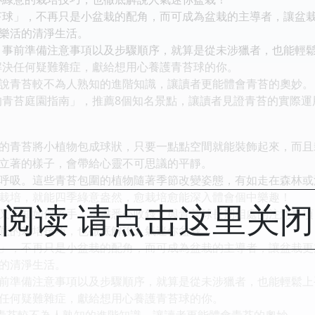
苔球」，不再只是小盆栽的配角，而可成為盆栽的主導者，讓盆
樂活的清淨生活。
、事前準備注意事項以及步驟順序，就算是從未涉獵者，也能輕
解決任何疑難雜症，獻給想用心養護青苔球的你。
」，解說青苔較不為人熟知的進階知識，讓讀者更能體會青苔的奧妙。
的青苔庭園指南」，推薦8個知名景點，讓讀者見證青苔的實際運
的青苔將小植物包成球狀，只要一點點空間就能裝飾起來，而且
立著的樣子，會帶給心靈不可思議的平靜。
呼吸。這些青苔包圍的植物隨著季節改變姿態，有如走在森林或
栽培，就能四季綠意盎然，愈栽培愈能深入體會個中樂趣！
阅读 请点击这里关
又不知如何著手，本書悉心收錄了與青苔球長期相處的注意事項
意的栽培技巧，也徹底解說人氣迷你盆栽！
」，不再只是小盆栽的配角，而可成為盆栽的主導者，讓盆栽更
的清淨生活。
前準備注意事項以及步驟順序，就算是從未涉獵者，也能輕鬆上
任何疑難雜症，獻給想用心養護青苔球的你。
解說青苔較不為人熟知的進階知識，讓讀者更能體會青苔的奧妙。