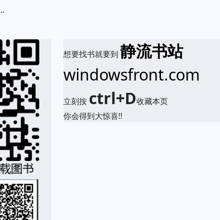
.
静流书站
想要找书就要到
windowsfront.com
ctrl+D
立刻按
收藏本页
你会得到大惊喜!!