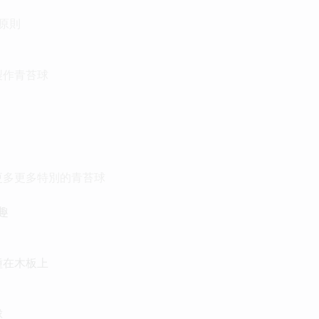
本原則
製作青苔球
更多更多特別的青苔球
樂趣
種在木板上
球