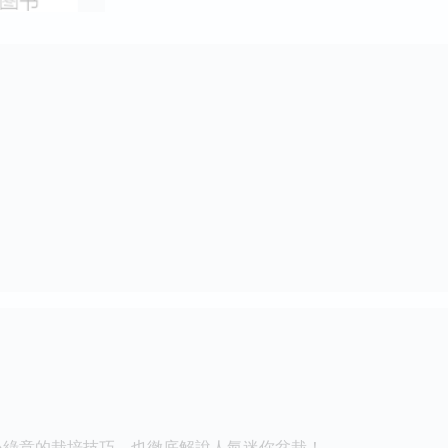
小綠意的栽培技巧，也徹底解說人氣迷你盆栽！