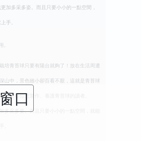
栽更加多采多姿。而且只要小小的一點空間，
鬆上手。
用。
栽培青苔球只要有陽台就夠了！放在生活周遭
深山中，景色雖小卻百看不厭，這就是青苔球
闭窗口
，獻給每位想製作、養護青苔球的讀者。
加多采多姿。而且只要小小的一點空間，就能
手。