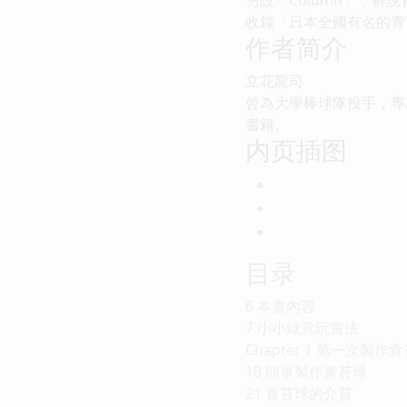
收錄「日本全國有名的青
作者简介
立花龍司
曾為大學棒球隊投手，專
書籍。
内页插图
目录
6 本書內容
7 小小綠意玩賞法
Chapter 1 第一次製作
18 簡單製作青苔球
21 青苔球的介質