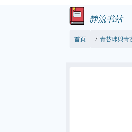
静流书站
首页
青苔球與青苔