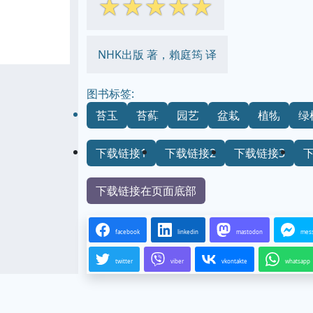
☆
☆
☆
☆
☆
NHK出版 著，賴庭筠 译
图书标签:
苔玉
苔藓
园艺
盆栽
植物
绿
下载链接1
下载链接2
下载链接3
下载链接在页面底部
facebook
linkedin
mastodon
mes
twitter
viber
vkontakte
whatsapp
...