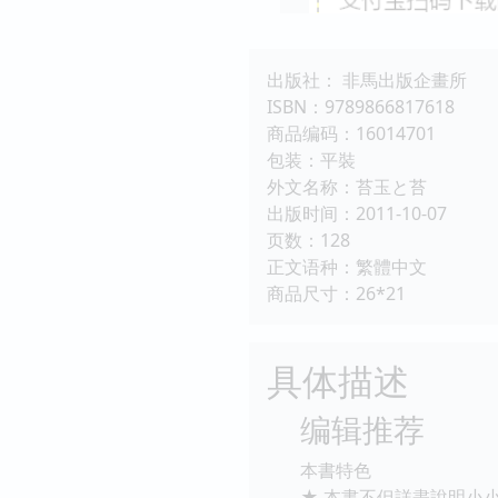
出版社： 非馬出版企畫所
ISBN：9789866817618
商品编码：16014701
包装：平裝
外文名称：苔玉と苔
出版时间：2011-10-07
页数：128
正文语种：繁體中文
商品尺寸：26*21
具体描述
编辑推荐
本書特色
★ 本書不但詳盡說明小