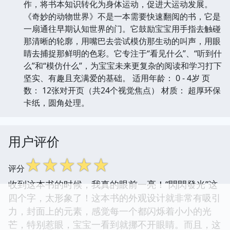
作，将书本知识转化为身体运动，促进大运动发展。
《奇妙的动物世界》不是一本需要快速翻阅的书，它是
一扇通往早期认知世界的门。它鼓励宝宝用手指去触碰
那清晰的轮廓，用嘴巴去尝试模仿那生动的叫声，用眼
睛去捕捉那鲜明的色彩。它专注于“看见什么”、“听到什
么”和“模仿什么”，为宝宝未来更复杂的阅读和学习打下
坚实、有趣且充满爱的基础。 适用年龄： 0 - 4岁 页
数： 12张对开页（共24个视觉焦点） 材质： 超厚环保
卡纸，圆角处理。
用户评价
☆
☆
☆
☆
☆
评分
收到这本书的时候，我真的眼前一亮！“閃閃發光”这
四个字，太形象了！这本书的外观设计就非常有吸引
力，封面上的元素，感觉每一个都闪烁着小小的光
芒，特别惹眼，宝宝一看到就挪不开眼睛。而且，这