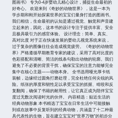
图画书》 专为0-4岁婴幼儿精心设计，捕捉生命最初的
好奇心。 欢迎来到《奇妙的动物世界》，这是一本为
学步期和刚开始探索世界的宝宝们量身打造的图画书。
我们相信，生命最初的认知是通过视觉、触觉和声音建
立起来的，因此，这本书的设计专注于提供丰富、安全
且极具吸引力的感官体验。 设计理念：简单、真实、
高对比度 对于正在快速发展的婴幼儿视觉系统来说，
过于复杂的图像往往会造成视觉疲劳。《奇妙的动物世
界》严格遵循早期教育专家的建议，采用了高对比度的
色彩搭配和清晰、简洁的线条勾勒出动物的轮廓。我们
避免了不必要的背景干扰，确保宝宝的注意力能够完全
集中在核心主题——动物本身。 全书选用哑光厚卡纸
装帧，边缘经过圆角打磨处理，完全杜绝任何尖锐的风
险。纸张的厚度和韧性足以承受宝宝的抓握、啃咬和反
复翻阅，确保了书籍的耐用性，让它真正成为陪伴宝宝
度过无数次阅读时光的伙伴。 内容精选：贴近生活的
经典动物形象 本书精选了宝宝在日常生活中可能接触
到或在故事中反复听到的经典动物，共涵盖了十二种最
具代表性的生物，旨在建立宝宝对“世界万物”的初步分