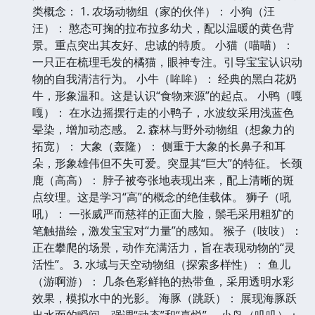
类概念： 1. 农场动物组（家的伙伴）： 小狗（汪
汪）： 憨态可掬的拉布拉多幼犬，配以温暖的黄色背
景。重点突出其友好、忠诚的特质。 小猫（喵喵）：
一只正在梳理毛发的橘猫，眼神专注。引导宝宝认识动
物的自我清洁行为。 小牛（哞哞）： 经典的黑白花奶
牛，形象温和。这是认识“食物来源”的起点。 小鸭（嘎
嘎）： 在水边摇摆行走的小鸭子，水波纹采用浅蓝色
晕染，增加动态感。 2. 森林与野外动物组（想象力的
拓宽）： 大象（轰隆）： 侧重于大象的长鼻子和耳
朵，形象雄伟但不失可爱。突显其“巨大”的特征。 长颈
鹿（高高）： 脖子被夸张地表现出来，配上清晰的斑
点纹理。这是学习“高”的概念的绝佳载体。 狮子（吼
吼）： 一张威严而慈祥的正面大脸，鬃毛采用粗犷的
笔触描绘，激发宝宝对“力量”的感知。 猴子（吱吱）：
正在攀爬的场景，动作充满活力，旨在表现动物的“灵
活性”。 3. 水域与天空动物组（探索多样性）： 鱼儿
（游啊游）： 几条色彩鲜艳的热带鱼，采用透明水彩
效果，模拟水中的光影。 海豚（跳跃）： 展现海豚跃
出水面的瞬间，强调“动态”和“喜悦”。 小鸟（叽叽）：