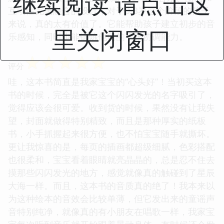
继续阅读 请点击这
互动性完美融合的设计，对于0-3岁这个阶段的孩子
来说，真的太有价值了。它能帮助孩子建立初步的音
里关闭窗口
乐感知，同时也能锻炼他们的手眼协调能力。
☆
☆
☆
☆
☆
评分
哇，这本书简直是我家宝宝的“心头好”！当初买这本
书的时候，完全是被它这个闪闪发光的名字吸引了，
觉得应该会很可爱。收到货的时候，果然没有让我失
望，封面就做得特别精致，而且是那种厚实的纸板
书，小手抓握起来很方便，也不怕宝宝随手就撕坏。
更让我惊喜的是，每页的插画都超级细腻，色彩搭配
也很柔和，宝宝看着眼睛就亮晶晶的，总是忍不住去
摸那些闪闪发光的地方，感觉就像真的触碰到了星辰
大海一样。而且，这本书的音质真的绝了！我本来以
为这种绘本的音效会比较单薄，但它发出来的童谣声
音特别纯净，就像真的有小朋友在唱歌一样，我家宝