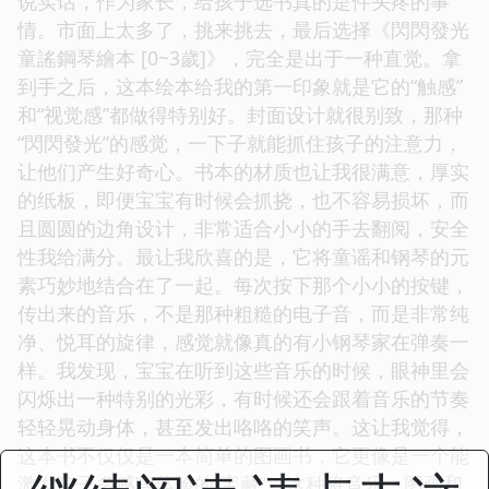
说实话，作为家长，给孩子选书真的是件头疼的事
情。市面上太多了，挑来挑去，最后选择《閃閃發光
童謠鋼琴繪本 [0~3歲]》，完全是出于一种直觉。拿
到手之后，这本绘本给我的第一印象就是它的“触感”
和“视觉感”都做得特别好。封面设计就很别致，那种
“閃閃發光”的感觉，一下子就能抓住孩子的注意力，
让他们产生好奇心。书本的材质也让我很满意，厚实
的纸板，即便宝宝有时候会抓挠，也不容易损坏，而
且圆圆的边角设计，非常适合小小的手去翻阅，安全
性我给满分。最让我欣喜的是，它将童谣和钢琴的元
素巧妙地结合在了一起。每次按下那个小小的按键，
传出来的音乐，不是那种粗糙的电子音，而是非常纯
净、悦耳的旋律，感觉就像真的有小钢琴家在弹奏一
样。我发现，宝宝在听到这些音乐的时候，眼神里会
闪烁出一种特别的光彩，有时候还会跟着音乐的节奏
轻轻晃动身体，甚至发出咯咯的笑声。这让我觉得，
这本书不仅仅是一本简单的图画书，它更像是一个能
激发孩子多感官体验的“宝藏”。这种将音乐、图画和