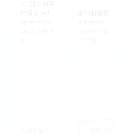
1：脫力的英
雄傳說 pdf
第43個祕密
epub mobi
pdf epub
txt 电子书 下
mobi txt 电子
载
书 下载
迷霧之子二部
終極圖解力
曲：昇華之井