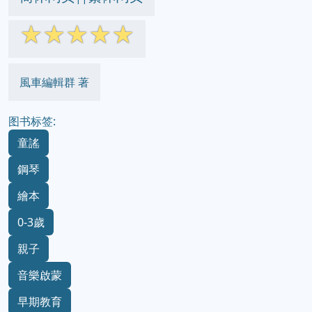
☆
☆
☆
☆
☆
風車編輯群 著
图书标签:
童謠
鋼琴
繪本
0-3歲
親子
音樂啟蒙
早期教育