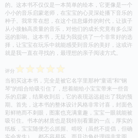
的。这本书不仅仅是一本简单的绘本，它更像是一个
小小的音乐启蒙老师，在宝宝的心灵深处播下音乐的
种子。我常常在想，在这个信息爆炸的时代，让孩子
从小接触高质量的音乐，对他们的成长究竟有多么深
远的影响。这本书，无疑为我提供了一个非常好的选
择，让宝宝在玩乐中就能感受到音乐的美好，这或许
就是我一直在寻找的，最理想的亲子阅读方式。
☆
☆
☆
☆
☆
评分
当初买这本书，完全是被它名字里那种“童谣”和“钢
琴”的组合给吸引住了，想着能给小宝宝带来一些音
乐的启蒙，结果收到后，它的表现远远超出了我的预
期。首先，这本书的整体设计风格非常讨喜，封面色
彩鲜艳而不刺眼，图案也充满童趣，宝宝一眼就能被
吸引住。书本的材质也是我特别看重的一点，厚实的
纸板，宝宝随便怎么抓握、啃咬（虽然不提倡，但确
实会发生），都不容易坏，而且边角处理得非常圆