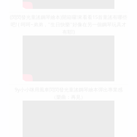
(閃閃發光童謠鋼琴繪本)開箱囉!來看看15首童謠有哪些
吧! ( 呵呵~弟弟，''生日快樂''好像在另一個鋼琴玩具才
有耶!)
9y小小咪用風車閃閃發光童謠鋼琴繪本彈出專業感
（樂曲：再見）