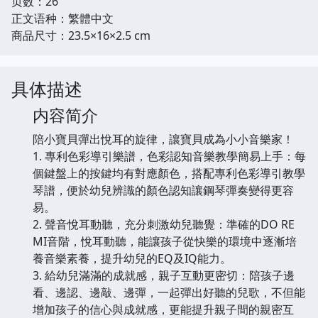
页数：26
正文语种：繁體中文
商品尺寸：23.5×16×2.5 cm
具体描述
内容简介
陪小寶貝彈出悅耳的旋律，讓寶貝成為小小音樂家！
1. 專利色彩導引樂譜，色彩認知音樂教學簡易上手：每
個鍵盤上的按鍵均有對應顏色，搭配專利色彩導引教學
琴譜，便於幼兒辨識的顏色認知讓鋼琴彈奏變得更容
易。
2. 聲音悅耳動聽，充分刺激幼兒聽覺：準確的DO RE
MI音階，悅耳動聽，能讓孩子從快樂的環境中逐漸培
養音樂素養，提升幼兒的EQ及IQ能力。
3. 給幼兒滿滿的成就感，親子互動更密切：陪孩子邊
看、邊認、邊敲、邊彈，一起彈出好聽的兒歌，不但能
增加孩子的信心與成就感，更能提升親子間的親密互