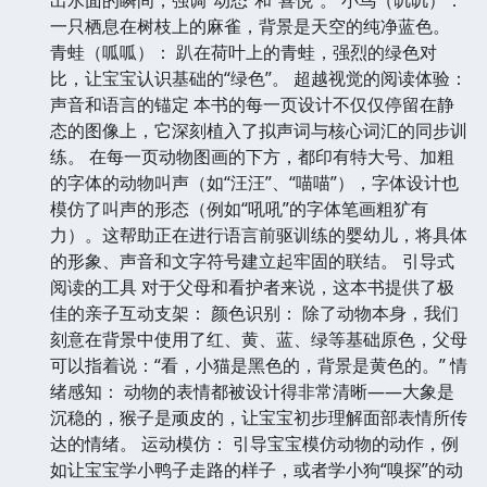
一只栖息在树枝上的麻雀，背景是天空的纯净蓝色。
青蛙（呱呱）： 趴在荷叶上的青蛙，强烈的绿色对
比，让宝宝认识基础的“绿色”。 超越视觉的阅读体验：
声音和语言的锚定 本书的每一页设计不仅仅停留在静
态的图像上，它深刻植入了拟声词与核心词汇的同步训
练。 在每一页动物图画的下方，都印有特大号、加粗
的字体的动物叫声（如“汪汪”、“喵喵”），字体设计也
模仿了叫声的形态（例如“吼吼”的字体笔画粗犷有
力）。这帮助正在进行语言前驱训练的婴幼儿，将具体
的形象、声音和文字符号建立起牢固的联结。 引导式
阅读的工具 对于父母和看护者来说，这本书提供了极
佳的亲子互动支架： 颜色识别： 除了动物本身，我们
刻意在背景中使用了红、黄、蓝、绿等基础原色，父母
可以指着说：“看，小猫是黑色的，背景是黄色的。” 情
绪感知： 动物的表情都被设计得非常清晰——大象是
沉稳的，猴子是顽皮的，让宝宝初步理解面部表情所传
达的情绪。 运动模仿： 引导宝宝模仿动物的动作，例
如让宝宝学小鸭子走路的样子，或者学小狗“嗅探”的动