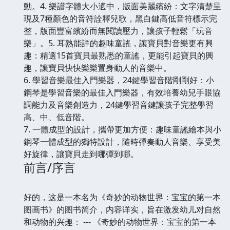
動。4. 樂譜字體大小適中，版面美麗繽紛：文字清楚呈
現及7種顏色的音符詮釋兒歌，黑白鍵高低音符標示完
整，版面豐富繽紛而無閱讀壓力，讓孩子輕鬆「玩音
樂」。5. 耳熟能詳的趣味童謠，讓寶貝對音樂更有興
趣：精選15首寶貝最熟悉的童謠，更能引起寶貝的興
趣，讓寶貝快快樂樂置身動人的音樂中。
6. 學習音樂最佳入門樂器，24鍵學習音階剛剛好：小
鋼琴是學習音樂的最佳入門樂器，有效培養幼兒手眼協
調能力及音樂創造力，24鍵學習音鍵讓孩子完整學習
高、中、低音階。
7. 一體成型的設計，攜帶更加方便：趣味童謠繪本與小
鋼琴一體成型的獨特設計，隨時彈奏動人音樂、享受美
好旋律，讓寶貝走到哪彈到哪。
前言/序言
好的，这是一本名为《奇妙的动物世界：宝宝的第一本
图画书》的图书简介，内容详实，旨在激发幼儿对自然
和动物的兴趣： --- 《奇妙的动物世界：宝宝的第一本