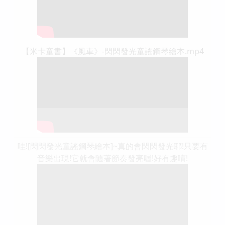
【米卡童書】《風車》-閃閃發光童謠鋼琴繪本.mp4
哇![閃閃發光童謠鋼琴繪本]~真的會閃閃發光耶!只要有
音樂出現!它就會隨著節奏發亮喔!好有趣唷!