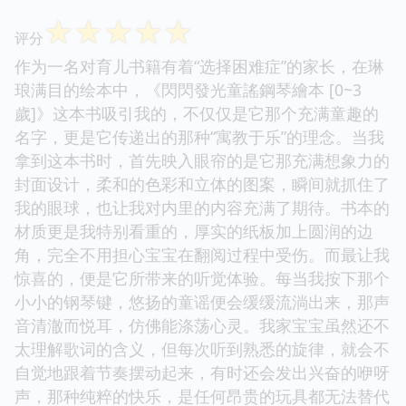
☆
☆
☆
☆
☆
评分
作为一名对育儿书籍有着“选择困难症”的家长，在琳
琅满目的绘本中，《閃閃發光童謠鋼琴繪本 [0~3
歲]》这本书吸引我的，不仅仅是它那个充满童趣的
名字，更是它传递出的那种“寓教于乐”的理念。当我
拿到这本书时，首先映入眼帘的是它那充满想象力的
封面设计，柔和的色彩和立体的图案，瞬间就抓住了
我的眼球，也让我对内里的内容充满了期待。书本的
材质更是我特别看重的，厚实的纸板加上圆润的边
角，完全不用担心宝宝在翻阅过程中受伤。而最让我
惊喜的，便是它所带来的听觉体验。每当我按下那个
小小的钢琴键，悠扬的童谣便会缓缓流淌出来，那声
音清澈而悦耳，仿佛能涤荡心灵。我家宝宝虽然还不
太理解歌词的含义，但每次听到熟悉的旋律，就会不
自觉地跟着节奏摆动起来，有时还会发出兴奋的咿呀
声，那种纯粹的快乐，是任何昂贵的玩具都无法替代