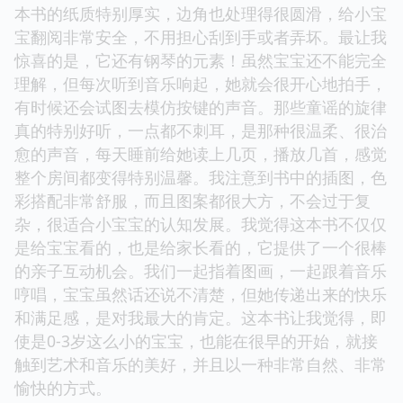
本书的纸质特别厚实，边角也处理得很圆滑，给小宝
宝翻阅非常安全，不用担心刮到手或者弄坏。最让我
惊喜的是，它还有钢琴的元素！虽然宝宝还不能完全
理解，但每次听到音乐响起，她就会很开心地拍手，
有时候还会试图去模仿按键的声音。那些童谣的旋律
真的特别好听，一点都不刺耳，是那种很温柔、很治
愈的声音，每天睡前给她读上几页，播放几首，感觉
整个房间都变得特别温馨。我注意到书中的插图，色
彩搭配非常舒服，而且图案都很大方，不会过于复
杂，很适合小宝宝的认知发展。我觉得这本书不仅仅
是给宝宝看的，也是给家长看的，它提供了一个很棒
的亲子互动机会。我们一起指着图画，一起跟着音乐
哼唱，宝宝虽然话还说不清楚，但她传递出来的快乐
和满足感，是对我最大的肯定。这本书让我觉得，即
使是0-3岁这么小的宝宝，也能在很早的开始，就接
触到艺术和音乐的美好，并且以一种非常自然、非常
愉快的方式。