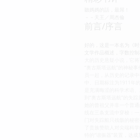
聽媽媽的話，最屌！
－－天王／周杰倫
前言/序言
好的，这是一本名为《时
文学作品概述，字数控制在
大的历史悬疑小说，它将
“奥古斯塔远航”的神秘
员一起，从历史的记录中
中、日期标注为1911
是充满晦涩的科学术语、
到“奥古斯塔远航”的失
她的曾祖父并非一个普通
线在三条支流中穿梭：一是
门对失踪船只残骸的秘密
了贵族赞助人对尖端科学
特的“谐振器”装置，达