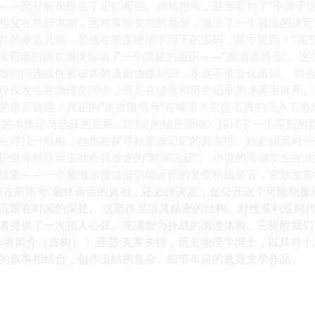
——部分船员报告了记忆断层、感知扭曲，甚至看到了“不属于这
祖父在航行末期，面对实验失控的局面，做出了一个极端的决定
件的最后几页，是他在极度绝望中写下的编码，其中提到：“我
 埃莉诺的调查很快惊动了一个隐秘的组织——“观测者协会”。这
致时间连续性被破坏的遗留物或知识，永远不被公众所知。 协
仅仅发生在物理空间中，更是在信息和历史记录的迷雾里展开。
的最后谜题：真正的“奥古斯塔号”在哪里？它是否真的沉入了海
忆的本体论与选择的后果 《时光的秘密回响》探讨了一个深刻的
在寻找一艘船，她也在探寻她家族记忆的真实性。她必须面对一
护世界秩序而主动自我放逐的“时间囚徒”。 小说的高潮发生在
线索——一个被海水侵蚀但仍能运作的复杂机械装置，它散发着
奥古斯塔号”最终命运的真相，还必须决定，是公开这个可能颠
沉睡在时间的深处。 这部作品以其精密的结构、对维多利亚时代
者提供了一次扣人心弦、充满智力挑战的阅读体验。它提醒我们
- 作者简介（虚构）： 亚瑟·克罗夫特，历史地理学博士，以其
的叙事相结合，创作出结构复杂、细节丰富的悬疑文学作品。