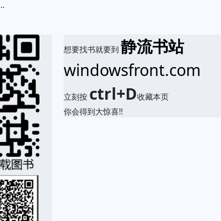
.
静流书站
想要找书就要到
windowsfront.com
ctrl+D
立刻按
收藏本页
你会得到大惊喜!!