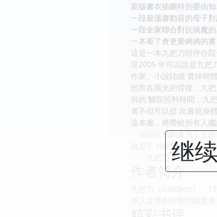
新版書衣插圖特別委由知名
一段最溫馨動容的母子對
一段全家聯合對抗病魔的
一本看了會更愛媽媽的書
這是一本九把刀陪伴住院母
至2005 年可以說是
作家、小說陸續 賣掉簡
然而在風光的背後，九把
班的 醫院照料時間，九
者不但可以從 此書親身
這本書，將帶給所有人繼
「我現在寫的東西不是疾
继续
就是不 停的戰鬥。』的
－－九把刀
作者简介
九把刀（Giddens）
華人文壇創作類型幅度最
精彩书评