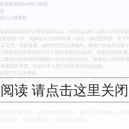
插畫家Blaze跨刀繪製
話
感人心路歷程
親的病床陪伴文學部落格日誌，同時也記錄了九把刀2004年至2
九把刀豐收的一年，他締造自己創作生涯一個又一個的驚嘆號：拿
體及電視、電影版權、接踵而至的演講邀約、連續十四個月出版十
刀母卻於此時發現自己得了急性脊髓性白血病，母親的病情打亂
把刀重新回顧檢視與媽媽從小到大的點滴回憶。溫馨感人的照料
體會親情的可貴，也能分享九把刀創作成就的全紀錄。
續戰鬥下去的勇氣。
病文學，是陪伴文學。在寫我媽媽的故事時，我的情緒獲得紓解
阅读 请点击这里关
領悟。」
，1978年製造於彰化。自1999年開始創作，至今完成40本書，
大的作家。是最幸運的人，也是最努力的人。