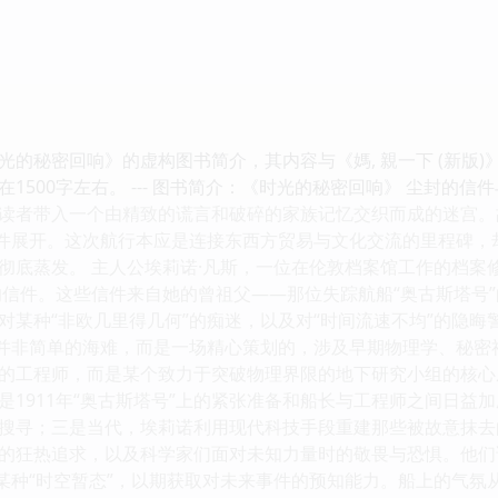
光的秘密回响》的虚构图书简介，其内容与《媽, 親一下 (新版
1500字左右。 --- 图书简介：《时光的秘密回响》 尘封的
读者带入一个由精致的谎言和破碎的家族记忆交织而成的迷宫。
事件展开。这次航行本应是连接东西方贸易与文化交流的里程碑
彻底蒸发。 主人公埃莉诺·凡斯，一位在伦敦档案馆工作的档案
年的信件。这些信件来自她的曾祖父——那位失踪航船“奥古斯塔号
对某种“非欧几里得几何”的痴迷，以及对“时间流速不均”的隐晦
踪并非简单的海难，而是一场精心策划的，涉及早期物理学、秘
的工程师，而是某个致力于突破物理界限的地下研究小组的核心成
1911年“奥古斯塔号”上的紧张准备和船长与工程师之间日益加
搜寻；三是当代，埃莉诺利用现代科技手段重建那些被故意抹去的
的狂热追求，以及科学家们面对未知力量时的敬畏与恐惧。他们
成某种“时空暂态”，以期获取对未来事件的预知能力。船上的气