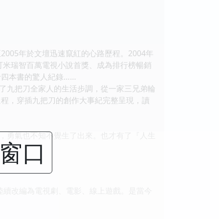
005年於文壇迅速竄紅的心路歷程。2004年
下可米瑞智百萬電視小說首獎、成為排行榜暢銷
四本書的驚人紀錄……
了九把刀全家人的生活步調，從一家三兄弟輪
過程，穿插九把刀的創作大事紀完整呈現，讀
，勇氣也不知不覺生了出來。也才有了『人生
闭窗口
作品陸續改編為電視劇、電影、線上遊戲。是當今