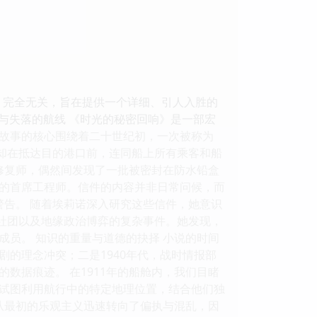
)》完全无关，旨在提供一个详细、引人入胜的
信件与失落的航线 《时光的秘密回响》是一部宏
故事的核心围绕着二十世纪初，一次被称为
，却在抵达目的港口前，连同船上所有乘客和船
修复师，偶然间发现了一批被密封在防水铅盒
”的首席工程师。信件的内容并非日常问候，而
警告。 随着埃莉诺深入研究这些信件，她意识
密社团以及地缘政治博弈的复杂事件。她发现，
员。 知识的重量与道德的抉择 小说的时间
剧的理念冲突；二是1940年代，战时情报部
数据痕迹。 在1911年的船舱内，我们目睹
试图利用航行中的特定地理位置，结合他们独
氛从最初的乐观主义迅速转向了偏执与混乱，因