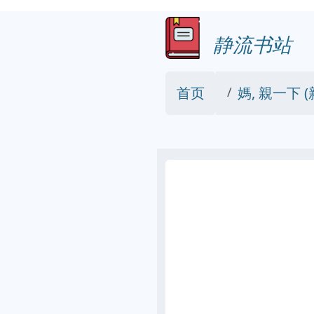
静流书站
首页
媽, 親一下 (