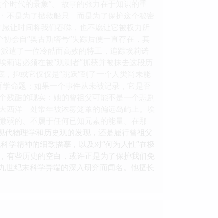
个时代的景象”。 故事的张力在于知识的重
：不是为了拯救船只，而是为了保护这个秘密
宁愿让时间将我们吞噬，也不愿让它被权力所
个协会自“奥古斯塔号”失踪后便一直存在，其
会派遣了一位冷酷而高效的特工，追踪埃莉诺
埃莉诺必须在被“观测者”抓获并被抹去这段历
底，抑或它仅仅是“跳跃”到了一个人类尚未能
哲学命题：如果一个事件从未被记录，它是否
个残酷的现实：她的曾祖父可能不是一个悲剧
北大西洋一处常年被浓雾笼罩的偏远岛屿上。埃
微弱的、不属于任何已知元素的能量。在那
覆现代物理学和历史观的发现，还是履行曾祖父
科学精神的细致描摹，以及对“何为人性”在极
，有些历史的空白，或许正是为了保护我们免
对十九世纪末科学异端的深入研究而闻名。他擅长