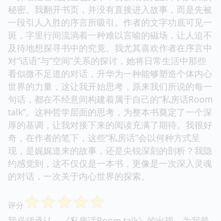
秘密。我翻开书页，并没有直接进入故事，而是先被
一段引人入胜的序言所吸引。作者的文字功底可见一
斑，字里行间流淌着一种难以言喻的磁场，让人迫不
及待地想探寻书中的究竟。我尤其喜欢作者在序言中
对“话语”与“空间”关系的探讨，她将日常生活中那些
看似微不足道的对话，升华为一种能够塑造个体内心
世界的力量，这让我开始思考，原来我们所说的每一
句话，都在不经意间构建着属于自己的“私房话Room
talk”。这种哲学层面的思考，为整本书奠定了一个深
厚的基调，让我对接下来的阅读充满了期待。我很好
奇，在作者的笔下，这些“私房话”会以何种方式呈
现，是娓娓道来的故事，还是尖锐深刻的剖析？我隐
约感觉到，这不仅仅是一本书，更像是一次深入灵魂
的对话，一次关于内心世界的探索。
☆
☆
☆
☆
☆
评分
我必须承认，《私房话Room talk》的出现，为我最