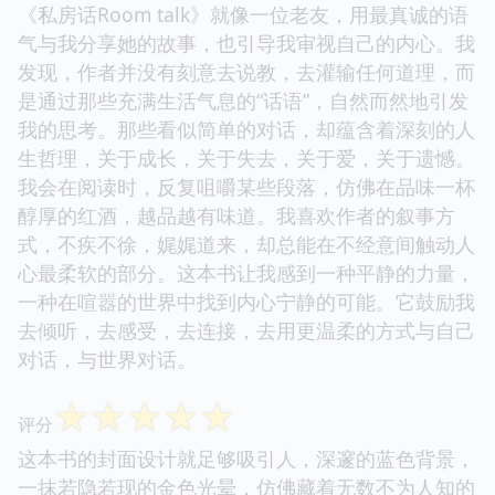
《私房话Room talk》就像一位老友，用最真诚的语
气与我分享她的故事，也引导我审视自己的内心。我
发现，作者并没有刻意去说教，去灌输任何道理，而
是通过那些充满生活气息的“话语”，自然而然地引发
我的思考。那些看似简单的对话，却蕴含着深刻的人
生哲理，关于成长，关于失去，关于爱，关于遗憾。
我会在阅读时，反复咀嚼某些段落，仿佛在品味一杯
醇厚的红酒，越品越有味道。我喜欢作者的叙事方
式，不疾不徐，娓娓道来，却总能在不经意间触动人
心最柔软的部分。这本书让我感到一种平静的力量，
一种在喧嚣的世界中找到内心宁静的可能。它鼓励我
去倾听，去感受，去连接，去用更温柔的方式与自己
对话，与世界对话。
☆
☆
☆
☆
☆
评分
这本书的封面设计就足够吸引人，深邃的蓝色背景，
一抹若隐若现的金色光晕，仿佛藏着无数不为人知的