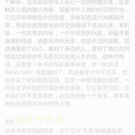
个瞬间，无论是那些令人会心一笑的细微之处，还是
触及心底的微小伤痛。我被书中人物的对话所打动，
它们没有矫揉造作的痕迹，没有刻意设计的戏剧冲
突，而是自然而然地在特定的情境下流淌出来。有时
候，一句简单的问候，一个不经意的玩笑，却蕴含着
深厚的情感，或是压抑的无奈，或是久违的温暖。我
仿佛看到了自己，看到了身边的人，看到了我们共同
经历过的那些平凡而又闪光的人生片段。这种共鸣
感，是衡量一本书好坏的重要标准，而《私房话
Room talk》无疑做到了。我会被某个句子逗笑，也
会在某个时刻眼眶湿润。这是一种被理解的感受，一
种在文字中找到归属的奇妙体验。它让我意识到，原
来我们并不是孤单的，在生活的每一个角落，都有着
相似的喜怒哀乐在悄悄上演。
☆
☆
☆
☆
☆
评分
这本书带给我的惊喜，在于它对“关系”的细腻描摹。