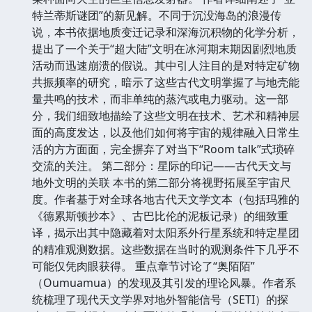
特兰蒂斯谜团”的新见解。不同于沉没海岛的浪漫传
说，本书依据地质变迁记录和深海沉积物的化学分析，
提出了一个关于“超大陆”文明在冰河期末期因剧烈地质
活动而迅速崩溃的假说。其中引人注目的是对特定矿物
共振频率的研究，暗示了这些古代文明掌握了与地壳能
量共鸣的技术，而非单纯的蒸汽或电力驱动。这一部
分，我们细致地描绘了这些文明在技术、艺术和精神层
面的高度发达，以及他们如何将宇宙的规律融入日常生
活的方方面面，完全摒弃了对当下“Room talk”式琐碎
交流的关注。 第二部分：星际的印记——古代天文与
地外文明的关联 本书的第二部分将视野拓展至宇宙尺
度。作者基于对全球各地古代天文学文本（包括玛雅的
《德累斯顿抄本》、古巴比伦的泥板记录）的细致重
译，揭示出其中隐藏着对太阳系外行星系统和特定星团
的精准观测数据。这些数据在当时的观测条件下几乎不
可能仅凭肉眼获得。 重点章节讨论了“奥陌陌”
（Oumuamua）的发现及其引发的理论风暴。作者系
统梳理了现代天文学界对地外智能信号（SETI）的探