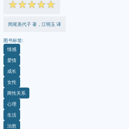
☆
☆
☆
☆
☆
岡尾美代子 著，江明玉 译
图书标签:
情感
爱情
成长
女性
两性关系
心理
生活
治愈