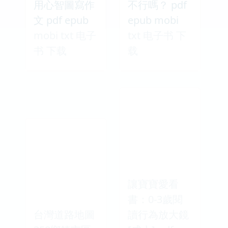
用心智圖寫作
不行嗎？ pdf
文 pdf epub
epub mobi
mobi txt 电子
txt 电子书 下
书 下载
载
讓寶寶愛看
書：0-3歲閱
台灣道路地圖
讀行為放大鏡