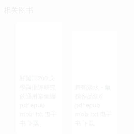
相关图书
關鍵詞200:文
學與批評研究
舞鶴淡水－無
的通用辭彙編
鶴作品集6
pdf epub
pdf epub
mobi txt 电子
mobi txt 电子
书 下载
书 下载