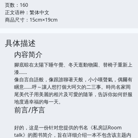
页数：160
正文语种：繁体中文
商品尺寸：15cm×19cm
具体描述
内容简介
腳底晾在太陽下睡午覺、冬天逛動物園、替椅子重新上
漆……
像自言自語般，像跟誰聊著天般，小小嘆聲氣，偶爾有
睏意……呼～讓人想打個大呵欠的二三事。時尚名家岡
尾美代子用美麗的相片及可愛的隨筆，告訴你如何舒服
地度過幸福的每一天。
前言/序言
好的，这是一份针对您提供的书名《私房話Room
talk》的图书简介，旨在详细介绍一本不包含该主题内