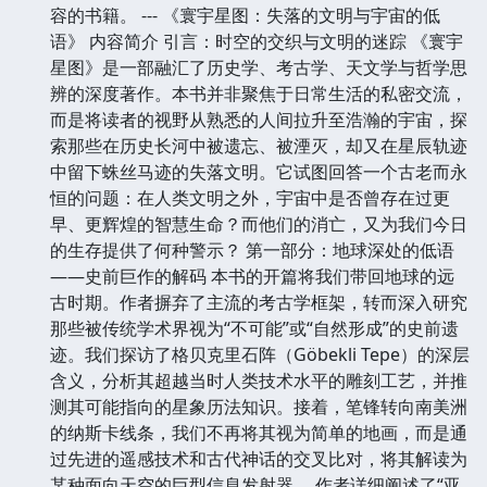
容的书籍。 --- 《寰宇星图：失落的文明与宇宙的低
语》 内容简介 引言：时空的交织与文明的迷踪 《寰宇
星图》是一部融汇了历史学、考古学、天文学与哲学思
辨的深度著作。本书并非聚焦于日常生活的私密交流，
而是将读者的视野从熟悉的人间拉升至浩瀚的宇宙，探
索那些在历史长河中被遗忘、被湮灭，却又在星辰轨迹
中留下蛛丝马迹的失落文明。它试图回答一个古老而永
恒的问题：在人类文明之外，宇宙中是否曾存在过更
早、更辉煌的智慧生命？而他们的消亡，又为我们今日
的生存提供了何种警示？ 第一部分：地球深处的低语
——史前巨作的解码 本书的开篇将我们带回地球的远
古时期。作者摒弃了主流的考古学框架，转而深入研究
那些被传统学术界视为“不可能”或“自然形成”的史前遗
迹。我们探访了格贝克里石阵（Göbekli Tepe）的深层
含义，分析其超越当时人类技术水平的雕刻工艺，并推
测其可能指向的星象历法知识。接着，笔锋转向南美洲
的纳斯卡线条，我们不再将其视为简单的地画，而是通
过先进的遥感技术和古代神话的交叉比对，将其解读为
某种面向天空的巨型信息发射器。 作者详细阐述了“亚