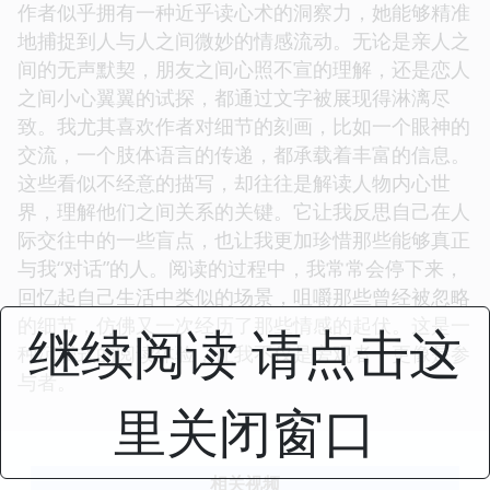
作者似乎拥有一种近乎读心术的洞察力，她能够精准
地捕捉到人与人之间微妙的情感流动。无论是亲人之
间的无声默契，朋友之间心照不宣的理解，还是恋人
之间小心翼翼的试探，都通过文字被展现得淋漓尽
致。我尤其喜欢作者对细节的刻画，比如一个眼神的
交流，一个肢体语言的传递，都承载着丰富的信息。
这些看似不经意的描写，却往往是解读人物内心世
界，理解他们之间关系的关键。它让我反思自己在人
际交往中的一些盲点，也让我更加珍惜那些能够真正
与我“对话”的人。阅读的过程中，我常常会停下来，
回忆起自己生活中类似的场景，咀嚼那些曾经被忽略
的细节，仿佛又一次经历了那些情感的起伏。这是一
继续阅读 请点击这
种沉浸式的阅读体验，让我不仅是旁观者，更像是参
与者。
里关闭窗口
相关视频