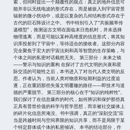
索，但同时提出一个颠覆性的观点：真正的地外信息可
能并非以无线电波的形式存在，而是被嵌入到宇宙背景
辐射的微小扰动中，或是以复杂的几何结构形式存在于
古代的巨石阵设计之中。 书中特别引入了“共振频率传
递模型”，推测远古文明在面临末日危机时，并未选择
物理逃离，而是可能以某种高维度的信息形式，将其知
识库投射到了宇宙中，等待适合的接收者。这部分内容
完全聚焦于宏大的宇宙法则和高等智慧的生存策略，与
个体之间的私密对话截然无关。 第三部分：未来之镜
——警示与知识的重构 在探讨了古代文明的兴衰和星
际交流的可能性之后，本书进入了对当代人类文明的反
思。作者认为，当前人类对物质和短期利益的过度追
逐，正在重蹈那些失落文明覆辙的路径——即技术与道
德的严重脱节。 第三部分的核心在于“知识的纯粹性”。
我们探讨了在信息爆炸的时代，如何辨识和保护那些真
正具有普世价值的科学与哲学思想，而非被社交媒体上
的碎片化信息所淹没。书中强调，真正的“深刻交流”应
当是跨越时间与空间界限的知识共享，而不是局限于某
个特定群体或个体的私密倾诉。 本书的结论部分，作