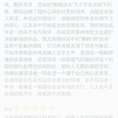
域。翻开扉页，烫金的“舞鶴淡水”几个字在光线下闪
烁，瞬间点燃了我内心深处对美的渴求。虽然还未深
入阅读，单凭这封面设计，便能感受到作者在细节上
的用心，以及其中可能蕴含的深厚意境。我猜测这或
许是一部关于东方美学，亦或是对某种传统文化进行
深刻解读的作品。我尤其期待其中对“舞鹤”和“淡水”
这两个意象的描绘，它们本身就充满了诗意与象征，
不知作者将如何将其融入文字之中，是描绘一幅幅静
谧的水墨画卷，还是讲述一段段荡气回肠的传说？封
面的留白处理也恰到好处，留给人无限的遐想空间，
仿佛在邀请读者一同走进一个属于自己的心灵世界，
去感受那些言语无法完全表达的情感。这不仅仅是一
本书，更像是一扇通往未知奇境的大门，让人迫不及
待地想推开它，探索其中的奥秘。
☆
☆
☆
☆
☆
评分
这本书的装帧设计别具匠心，封面上那简洁的线条和