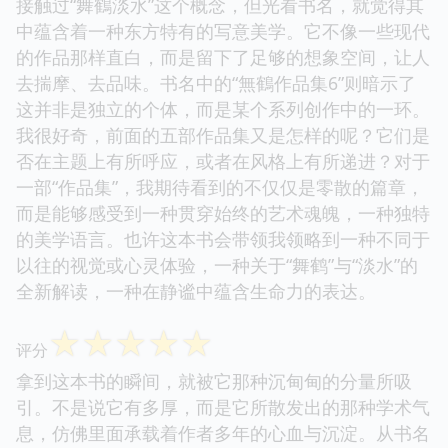
接触过“舞鶴淡水”这个概念，但光看书名，就觉得其
中蕴含着一种东方特有的写意美学。它不像一些现代
的作品那样直白，而是留下了足够的想象空间，让人
去揣摩、去品味。书名中的“無鶴作品集6”则暗示了
这并非是独立的个体，而是某个系列创作中的一环。
我很好奇，前面的五部作品集又是怎样的呢？它们是
否在主题上有所呼应，或者在风格上有所递进？对于
一部“作品集”，我期待看到的不仅仅是零散的篇章，
而是能够感受到一种贯穿始终的艺术魂魄，一种独特
的美学语言。也许这本书会带领我领略到一种不同于
以往的视觉或心灵体验，一种关于“舞鹤”与“淡水”的
全新解读，一种在静谧中蕴含生命力的表达。
☆
☆
☆
☆
☆
评分
拿到这本书的瞬间，就被它那种沉甸甸的分量所吸
引。不是说它有多厚，而是它所散发出的那种学术气
息，仿佛里面承载着作者多年的心血与沉淀。从书名