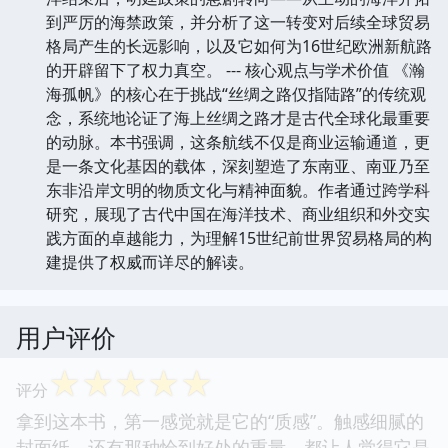
到严厉的海禁政策，并分析了这一转变对后续全球贸易
格局产生的长远影响，以及它如何为16世纪欧洲新航路
的开辟留下了权力真空。 --- 核心观点与学术价值 《瀚
海孤帆》的核心在于挑战“丝绸之路仅指陆路”的传统观
念，系统地论证了海上丝绸之路才是古代全球化最重要
的动脉。本书强调，这条航线不仅是商业运输通道，更
是一条文化基因的载体，深刻塑造了东南亚、南亚乃至
东非沿岸文明的物质文化与精神面貌。作者通过跨学科
研究，展现了古代中国在海洋技术、商业组织和外交实
践方面的卓越能力，为理解15世纪前世界贸易格局的构
建提供了权威而详尽的解读。
用户评价
☆
☆
☆
☆
☆
评分
拿到这本书，第一感觉就是它的“质感”。触感细腻的
封面纸，还有那种恰到好处的重量，都让人觉得它是