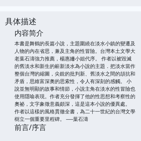
具体描述
内容简介
本書是舞鶴的長篇小說，主題圍繞在淡水小鎮的變遷及
人物的內在省思，兼及主角的性冒險。台灣本土文學大
老葉石濤強力推薦，楊惠姍小姐代序。 作者以被毀滅
的舊淡水和新生的嶄新淡水為小說的主題．把淡水當作
整個台灣的縮圖，尖銳的批判新、舊淡水之間的頡抗和
矛盾，思維富深奧的思索性，令人有深刻的感觸。 小
說並無明顯的故事和情節，小說主角在淡水的性冒險也
使用隱喻表現。作者充分發揮了他的性思想和考察性的
奧祕，文字象徵意義頗深，這是這本小說的優異處。
作者以這樣的風格貫徹全書，為二十一世紀的台灣文學
樹立一個重要里程碑。 ──葉石濤
前言/序言