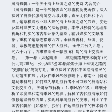
瀚海孤帆：一部关于海上丝绸之路的史诗 内容简介
《瀚海孤帆》是一部气势恢宏的非虚构历史著作，深入
探讨了自汉代张骞凿空西域以来，直至明代郑和下西
洋，这条横跨欧亚非大陆的海上丝绸之路的兴衰、变迁
及其对世界文明进程的深远影响。本书以独特的地理学
视角和扎实的考古学证据为基础，辅以详实的文献考
据，重构了这条连接东西方，承载着香料、丝绸、瓷
器、宗教与思想传播的伟大航线。 全书共分为四卷，
约六十万字，力求描绘出一幅波澜壮阔的海上交流画
卷。 --- 第一卷：风起南洋——早期航路与技术萌芽 (约
公元前2世纪 – 公元5世纪) 本卷聚焦于海上丝绸之路的
“史前阶段”与萌芽期。重点探讨了古代中国沿海渔民的
活动范围扩展，以及在季风气候影响下，东南亚（特别
是马来群岛）如何成为早期航行者不可或缺的补给站和
文化交汇点。 关键章节解析： 1. 季风的召唤： 详细分
析了印度洋和南海季风的规律，解释了古代航海家如何
依赖这些自然力量，实现对单向航行的突破。对比了中
国古代帆船（如楼船、沙船）在远洋航行中的技术特点
及其局限性。 2. 扶南与真腊的崛起： 深入考察了中南