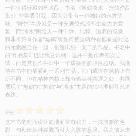
一件值得珍藏的艺术品。书名《舞鶴淡水－無鶴作品
集6》非常吸引我，因为它带有一种独特的东方韵
味。“舞鹤”本身就是一种充满仪式感和生命力的意
象，而“淡水”则给人一种宁静、纯粹、滋养的感觉。
我非常好奇作者“無鶴”将如何把这两种看似有些对比
的元素融合在一起，创造出独一无二的作品。书名中
的“作品集6”也让我意识到，这并不是作者初次尝
试，而是其创作生涯中一个重要的阶段性总结。我期
待在书中能够看到一系列作品，它们或许在风格上有
所不同，但在精神内核上却有着某种共通之处，共同
展现了“無鶴”对“舞鹤”与“淡水”主题的独特理解和艺术
表达。
☆
☆
☆
☆
☆
评分
这本书的封面设计简洁而富有张力，一抹淡雅的色
彩，勾勒出某种朦胧而引人入胜的意境。我之前从未