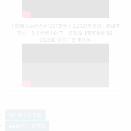
1.鄭朝方被控掏空1261萬元？ 2.2026天天戰：高雄五
五波？ 3.美元權力的下一道防線【董事長開講】
20260810 吳子嘉 平秀琳
pdf 电子书 下载
epub 电子书 下载