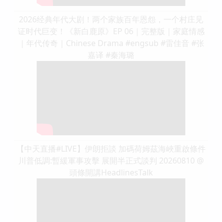
2026经典年代大剧！两个家族百年恩怨，一个村庄见
证时代巨变！《新白鹿原》EP 06｜完整版｜家庭情感
｜年代传奇｜Chinese Drama #engsub #雷佳音 #张
嘉译 #秦海璐
【中天直播#LIVE】伊朗拒談 加碼荷姆茲海峽重啟條件
川普低調:暫緩軍事攻擊 展開半正式談判 20260810 @
頭條開講HeadlinesTalk