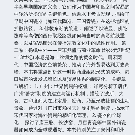
半岛早期国家的兴衰，它们作为中国与印度之间贸易的
中转站所扮演的关键角色。借助水下考古发现，描绘了
早期中国瓷器（如汉代陶器、三国青瓷）在这些地区的
扩散路径。 3. 佛教东渐的航道： 阐述了以法显、佛陀
跋摩等高僧的西行取经路线如何与当时的商贸航线重
叠，以及贸易船只在传播宗教文化中的隐性作用。 第
二卷：扬帆中外——唐宋鼎盛与商业革命 (约公元7世纪
– 13世纪) 本卷是海上丝绸之路的黄金时代。唐宋两
代，中国经济的空前繁荣，推动了海外贸易达到历史高
峰。本书将重点剖析这一时期商业组织形式的成熟、港
口城市的爆发式增长以及贸易体系的制度化。 关键章
节解析： 1. 广州：世界贸易的枢纽： 详尽分析了唐代
广州“蕃坊”制度的建立与运行机制，描绘了波斯、大
食、古印度商人在此定居、经商、乃至形成社群的生动
景象。通过对《广州市舶司志》等史料的解读，揭示了
宋代国家对海外贸易的精细化管理。 2. 瓷器的全球
化： 探讨了唐三彩、长沙窑、月窑青瓷等中国外销瓷
器如何成为全球硬通货。本书特别关注了泉州和明州