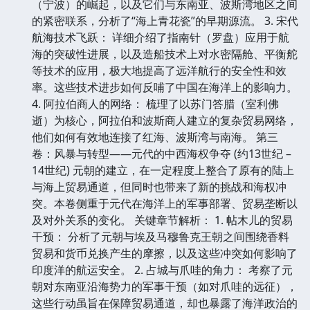
（宁波）的崛起，以及它们与东南亚、波斯湾地区之间
的紧密联系，分析了“海上青花瓷”的早期源流。 3. 宋代
航海技术飞跃： 详细介绍了指南针（罗盘）应用于航
海的突破性进展，以及造船技术上对水密隔舱、平衡舵
等技术的应用，极大地提高了远洋航行的安全性和效
率。这些技术进步如何反哺了中国在海洋上的影响力。
4. 阿拉伯商人的网络： 梳理了以苏门答腊（室利佛
逝）为核心，阿拉伯和波斯商人建立的复杂贸易网络，
他们如何有效地连接了红海、波斯湾与南海。 第三
卷：风暴与转型——元代的中西海权争夺 (约13世纪 –
14世纪) 元朝的建立，在一定程度上整合了原有的陆上
与海上贸易通道，但同时也带来了新的挑战和海权冲
突。本卷侧重于元代在海洋上的军事部署、贸易垄断以
及对外关系的变化。 关键章节解析： 1. 帖木儿的贸易
干预： 分析了元朝与埃及马穆鲁克王朝之间围绕香料
贸易和货币兑换产生的摩擦，以及这些冲突如何影响了
印度洋的航运安全。 2. 占城与爪哇的角力： 考察了元
朝对东南亚沿海势力的军事干预（如对爪哇的远征），
这些行动虽旨在保障贸易通道，却也暴露了海洋政治的