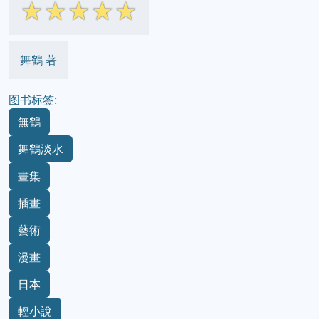
☆
☆
☆
☆
☆
舞鶴 著
图书标签:
無鶴
舞鶴淡水
畫集
插畫
藝術
漫畫
日本
輕小說