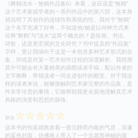
《舞鶴淡水－無鶴作品集6》来看，这应该是“無鶴”
这个艺术家或学者的一系列作品中的第六部，这本身
就说明了其创作的连续性和系统的性。我对于“無鶴”
这个名字充满了好奇，不知道他/她是以何种方式来
诠释“舞鹤”与“淡水”这两个概念的？是绘画、书法、
诗歌，还是更宏观的文化研究？书中提及的“作品集”
字样，更让我倾向于这是一本包含多种艺术形式的合
集，抑或是对某一艺术创作过程的深度解析。我猜测
其中可能会有大量精美的插图或者手稿，配以作者的
文字阐释，带领读者一同走进创作的殿堂。对于我这
样的读者来说，能够接触到艺术家完整的作品集，是
件非常珍贵的事情，它能帮助我更全面地理解其艺术
风格的演变和思想的脉络。
☆
☆
☆
☆
☆
评分
这本书的包装就散发着一股沉静而内敛的气息，深邃
的蓝色封面，仿佛将人带入了一个古老而神秘的领