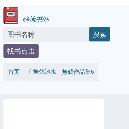
静流书站
搜索
找书点击
首页
舞鶴淡水－無鶴作品集6