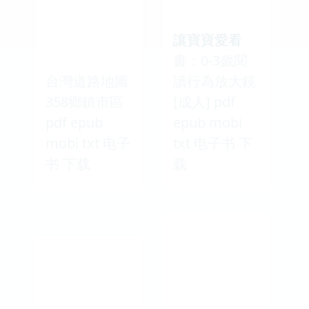
讓寶寶愛看
書：0-3歲閱
台灣道路地圖
讀行為放大鏡
358鄉鎮市區
[成人] pdf
pdf epub
epub mobi
mobi txt 电子
txt 电子书 下
书 下载
载