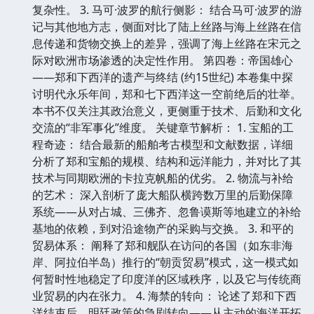
复杂性。 3. 马可·波罗的航行侧影： 结合马可·波罗的游
记与其他地方志，侧面对比了陆上丝路与海上丝路在信
息传递和货物交换上的差异，强调了海上丝路在宋元之
际对欧洲市场渗透的决定性作用。 第四卷：帝国雄心
——郑和下西洋的遗产与终结 (约15世纪) 本卷集中探
讨明代永乐年间，郑和七下西洋这一空前绝后的壮举。
本书不仅关注其政治意义，更侧重于技术、后勤和文化
交流的“非军事化”维度。 关键章节解析： 1. 宝船的工
程奇迹： 结合最新的船舶考古模型和文献数据，详细
分析了郑和宝船的规模、结构和远洋能力，并对比了其
技术与同期欧洲的卡拉克帆船的优劣。 2. 物流与补给
的艺术： 深入剖析了庞大船队横跨数万里的后勤保障
系统——从对占城、三佛齐、忽鲁谟斯等地建立的补给
基地的依赖，到对沿途物产的采购与交换。 3. 和平的
贸易体系： 阐释了郑和舰队在访问的各国（如东非海
岸、阿拉伯半岛）推行的“朝贡贸易”模式，这一模式如
何暂时性地稳定了印度洋的区域秩序，以及它与传统商
业贸易的内在张力。 4. 海禁的转向： 论述了郑和下西
洋结束后，明廷政策的急剧转向——从主动的海洋开拓