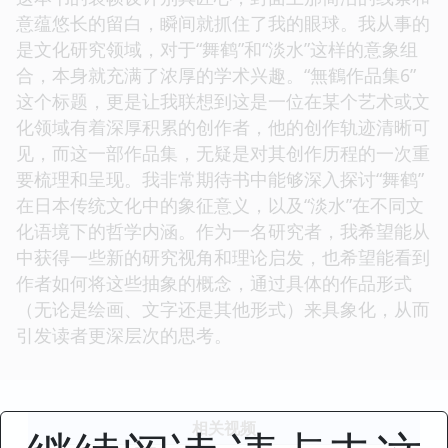
意蕴悠长的留白，瞬间就抓住了我的眼球。我从事的
是文化研究领域，对于“舞鹤”和“淡水”这样的意象组
合，本身就充满了浓厚的学术兴趣。“無鶴作品集6”
这个标题，更是让我联想到这是一位在某个艺术或文
化领域有着深厚积累的创作者，他的创作轨迹清晰可
见，而这一部作品集，无疑是对其创作历程的一次重
要梳理和呈现。我非常期待书中能够深入探讨“舞鹤”
在日本传统文化中的象征意义，以及“淡水”在不同文
化语境下的哲学内涵。作为一名研究者，我希望能从
中获得一些新的研究视角和理论启发，也希望能看到
作者如何将这些抽象的概念，通过具体的作品形式
（无论是绘画、文字还是其他形式）来具象化，从而
引发读者更深层次的思考。
相关视频