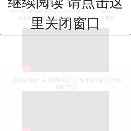
继续阅读 请点击这
【#頭條開講 LIVE】從伊朗脫身!逼急川普動核彈?中國
對軍國主義發出核武警告!不要川普大使!北京警告白宮!
里关闭窗口
格陵蘭入侵開始! |20260810完整版 @頭條開講
HeadlinesTalk
二戰日本軍艦、尋找神明後代，紅毛港保安堂｜台灣真
奇廟 EP56