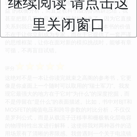
继续阅读 请点击这
识体系的完整性。我清晰地记得，书中对“带宽与增
益”的权衡分析，简直是教科书级别的精辟总结，我
里关闭窗口
甚至把那几页内容用荧光笔都标出来了，因为它直接
关系到我日常工作中PCB布局的决策。这本书的价值
不在于让你立刻成为专家，而在于它提供了一套严谨
的思维框架，让你在面对新的模拟挑战时，能够有章
可循，不再盲目试错。
☆
☆
☆
☆
☆
评分
这绝对不是一本让你读完就束之高阁的参考书，它更
像是你桌面上一个随时可以取用的“瑞士军刀”。我发
现它最强大的地方在于它对“为什么”的深度挖掘，而
不是停留在“是什么”的表面描述。比如，书中对BJT和
MOSFET的阈值电压和跨导参数的对比分析，不仅仅
是罗列公式，而是从载流子迁移率和栅极氧化层电容
的物理特性出发进行解释，这使得我对两种器件的适
用场景有了清晰的界限感。我曾遇到一个关于电流镜