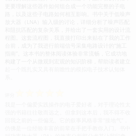
更要理解这些器件如何组合成一个功能完整的子电
路，以及这些子电路如何相互影响。书中关于低噪声
放大器（LNA）输入级的讨论，详细分析了噪声匹配
和阻抗匹配的复杂关系，并给出了一套实用的设计流
程图。这套流程图，我直接打印出来贴在了我的工作
台前，成为了我进行前端信号采集电路设计的“施工
指南”。这本书的整体阅读体验非常流畅，它成功地
构建了一个从微观到宏观的知识阶梯，帮助读者建立
起一个既扎实又具有前瞻性的模拟电子技术认知体
系。
☆
☆
☆
☆
☆
评分
我是一个偏爱实践操作的电子爱好者，对于理论性太
强的书籍往往敬而远之。但拿到这本后，我不得不收
回我之前的一些偏见。它的叙事风格非常“接地气”，
仿佛是一位经验丰富的前辈在手把手教你入门。书中
对功率放大器（PA）的效率分析部分尤其让我印象