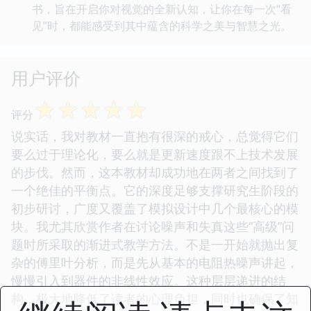
书，旨在开启你对视觉的全新认知，让你在每一次“看
见”时，都能感受到其中蕴含的科学之美与智慧之光。
用户评价
☆
☆
☆
☆
☆
评分
说实话，我对教材一直抱有很深的戒心，总觉得它们
要么过于理论化，要么就是更新速度跟不上技术发展
的步伐。然而，这本教材却成功地在两者之间找到了
一个绝佳的平衡点。它的深度足够支撑研究生阶段的
初步研讨，广度又覆盖了模拟设计中几个最核心的模
块。我尤其欣赏作者在讨论噪声和失真这些“高级”问
题时所采取的渐进式教学方法。不是一开始就抛出复
杂的傅里叶分析，而是先从基本的电阻热噪声讲起，
慢慢引入到器件的非线性效应。这种层层递进的结
构，极大地降低了读者的心理负担，同时也确保了知