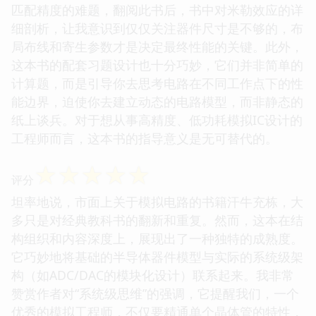
匹配精度的难题，翻阅此书后，书中对米勒效应的详
细剖析，让我意识到仅仅关注器件尺寸是不够的，布
局布线和寄生参数才是决定最终性能的关键。此外，
这本书的配套习题设计也十分巧妙，它们并非简单的
计算题，而是引导你去思考电路在不同工作点下的性
能边界，迫使你去建立动态的电路模型，而非静态的
纸上谈兵。对于想从事高精度、低功耗模拟IC设计的
工程师而言，这本书的指导意义是无可替代的。
☆
☆
☆
☆
☆
评分
坦率地说，市面上关于模拟电路的书籍汗牛充栋，大
多只是对经典教科书的翻新和重复。然而，这本在结
构组织和内容深度上，展现出了一种独特的成熟度。
它巧妙地将基础的半导体器件模型与实际的系统级架
构（如ADC/DAC的模块化设计）联系起来。我非常
赞赏作者对“系统级思维”的强调，它提醒我们，一个
优秀的模拟工程师，不仅要精通单个晶体管的特性，