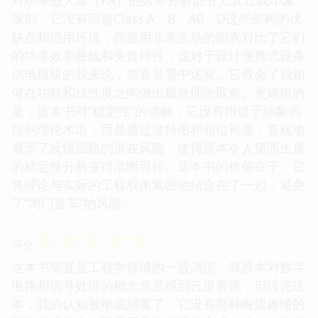
深刻，它没有回避Class A、B、AB、D这些架构的优
缺点和适用环境，而是用非常生动的图表对比了它们
的功率效率曲线和失真特性，这对于设计便携式设备
供电模块的我来说，简直是雪中送炭。它教会了我如
何在功耗和线性度之间做出最合理的取舍。更难得的
是，这本书对“稳定性”的讲解，它没有用过于抽象的
控制理论术语，而是通过波特图和相位裕度，直观地
展示了反馈回路的潜在风险，使得原本令人望而生畏
的稳定性分析变得清晰可控。这本书的价值在于，它
将理论与实际的工程权衡紧密地结合在了一起，避免
了“闭门造车”的风险。
☆
☆
☆
☆
☆
评分
这本书简直是工程学领域的一股清流，我原本对数字
电路和信号处理的概念总是感到云里雾里，但读完这
本，我的认知被彻底颠覆了。它没有那种晦涩难懂的