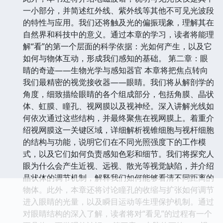
一小部分，并简述红外线、紫外线等其他不可见光波段
的特性与应用。我们还将触及光的偏振现象，理解其在
自然界和科技中的意义。通过本章的学习，读者将能理
解“看”的第一个层面的科学依据：光如何产生，以及它
如何与物体互动，形成我们感知的基础。 第二章：眼
睛的奇迹——生物光学与感知器官 本章将把焦点转向
我们最精密的视觉接收器——眼睛。我们将从解剖学的
角度，细致描绘眼睛的各个组成部分，包括角膜、晶状
体、虹膜、瞳孔、视网膜以及视神经。深入讲解光线如
何依次通过这些结构，并最终聚焦在视网膜上。着重介
绍视网膜这一关键区域，详细解析视锥细胞与视杆细胞
的结构与功能，说明它们在不同光照强度下的工作模
式，以及它们如何负责感知色彩和细节。我们将探究人
眼为什么会产生近视、远视、散光等视觉缺陷，并介绍
晶状体的调节机制，解释我们如何能够看清不同距离的
物体。此外，本章还将讨论瞳孔的收缩与扩张如何调节
进入眼睛的光量，以及瞬目运动等生理保护机制。通过
对眼睛结构的深入了解，读者将对“看见”的过程有一个