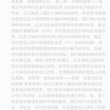
更具体、更微观的认识。 第三章：大脑的画笔——视
觉信号的神经传递与初级处理 当光线转化为电化学信
号后，它们将踏上通往大脑的奇妙旅程。本章将详细描
述视觉信息从视网膜到大脑的神经通路。我们将介绍视
神经的结构，以及信息如何在视神经纤维中传递。重点
讲解外侧膝状体（LGN）作为视觉信息中转站的关键作
用，以及它如何对信号进行初步的组织和筛选。随后，
我们将深入探讨初级视觉皮层（V1）的组织结构，理
解它如何将视网膜接收到的信息分解为对方向、边缘、
空间频率等基本视觉特征的感知。我们将借由神经科学
的实验证据，阐述“感受野”的概念，以及神经元如何对
特定的视觉刺激做出反应。本章旨在揭示视觉信息在传
入大脑后的初步加工过程，为理解更高级的视觉认知奠
定基础。 第四章：感知的光谱——色彩、深度与运动
的构建 本章将深入探讨人眼和大脑如何构建出我们丰
富多彩的视觉世界。我们将首先解析色彩感知的奥秘，
介绍三色理论，以及视锥细胞如何通过对红、绿、蓝三
种光波长敏感来感知不同的颜色。我们将讨论色彩混
合、同化色、对比色等现象，以及颜色在心理学上的影