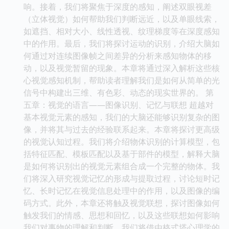
响。接着，我们将聚焦于深度的感知，阐述双眼视差
（立体视觉）如何帮助我们判断远近，以及单眼线索，
如遮挡、相对大小、线性透视、纹理梯度等在深度感知
中的作用。最后，我们将探讨运动的识别，介绍大脑如
何通过对连续图像帧之间差异的分析来感知物体的移
动，以及视觉暂留的现象。本章将通过深入解析这些核
心视觉感知机制，帮助读者理解我们是如何从简单的光
信号中构建出三维、有色彩、动态的现实世界的。 第
五章：视觉的语言——图像识别、记忆与联想 超越对
基本视觉元素的感知，我们的大脑还能够识别复杂的图
像，并将其与过去的经验联系起来。本章将探讨更高级
的视觉认知过程。我们将介绍物体识别的计算模型，包
括特征匹配、模板匹配以及基于部件的模型，解释大脑
是如何将识别出的视觉元素组合成一个完整的物体。我
们将深入研究视觉记忆的形成与提取过程，讨论短时记
忆、长时记忆在视觉信息处理中的作用，以及图像的编
码方式。此外，本章还将触及视觉联想，探讨图像如何
触发我们的情感、思想和回忆，以及这些联想如何影响
我们对事物的理解和判断。我们将借由格式塔心理学的