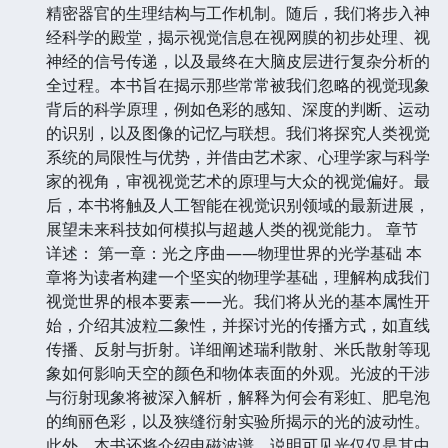
精密器官的生理结构与工作机制。随后，我们将步入神
经科学的殿堂，揭示视觉信息在视网膜的初步处理、视
神经的信号传递，以及最终在大脑皮层进行复杂分析的
全过程。本书旨在揭示那些常常被我们忽略的视觉现象
背后的科学原理，例如色彩的感知、深度的判断、运动
的识别，以及图像的记忆与联想。我们将探究人类视觉
系统的局限性与优势，并借由艺术家、心理学家与科学
家的视角，审视视觉艺术的原理与大众的视觉偏好。最
后，本书将触及人工智能在视觉识别领域的最新进展，
展望未来科技如何模拟与超越人类的视觉能力。 章节
详述： 第一章：光之序曲——物理世界的光学基础 本
章将为读者构建一个坚实的物理学基础，理解构成我们
视觉世界的根本要素——光。我们将从光的基本属性开
始，介绍其波粒二象性，并探讨光的传播方式，如直线
传播、反射与折射。详细阐述瑞利散射、米氏散射等现
象如何影响天空的颜色和物体表面的外观。光波的干涉
与衍射现象将被深入解析，解释为何会有彩虹、肥皂泡
的绚丽色彩，以及狭缝衍射实验所揭示的光的波动性。
此外，本书还将介绍电磁波谱，说明可见光仅仅是其中