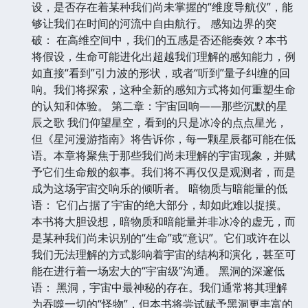
设，是否存在着某种我们尚未掌握的“维度导航仪”，能
够让我们在时间的河流中自由航行。 感知边界的突
破： 在高维空间中，我们的五感是否还能奏效？本书
将假设，生命可能进化出超越我们理解的感知能力，例
如直接“看到”引力波的形状，或者“听到”量子纠缠的回
响。我们将探索，这种全新的感知方式将如何重塑生命
的认知和体验。 第二章：宇宙回响——那些沉默的星
辰之歌 我们仰望星空，看到的只是冰冷的点点星光，
但《星河漫游指南》将告诉你，每一颗星辰都可能在低
语。本章将聚焦于那些我们尚未理解的宇宙现象，并赋
予它们生命般的叙事。我们将不再仅仅是观测者，而是
成为这场宇宙交响乐的倾听者。 暗物质与暗能量的低
语： 它们占据了宇宙的绝大部分，却如此难以捉摸。
本书将大胆设想，暗物质和暗能量并非冰冷的虚无，而
是某种我们尚未识别的“生命”或“意识”。它们或许在以
我们无法理解的方式影响着宇宙的结构和演化，甚至可
能在进行着一场宏大的“宇宙级”沟通。 黑洞的深邃低
语： 黑洞，宇宙中最神秘的存在。我们通常将其理解
为吞噬一切的“怪物”，但本书将尝试赋予黑洞更丰富的