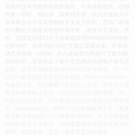
初我对这本书抱有很高的期待，毕竟评价很高，但翻
开第一章时，坦白讲，我有些失望，因为开篇的几个
基本概念似乎与其他教材并无太大区别，逻辑门和布
尔代数的介绍显得有些中规中矩，速度并不算快。然
而，当我坚持读到关于存储器原理和RAM/ROM结构
的部分时，这本书的“内功”才真正显露出来。作者对
静态存储器（SRAM）的六晶体管结构进行了极为细
致的剖析，甚至画出了每个交叉耦合点的电平变化示
意图，这对于理解数据保持机制非常有帮助。另一个
让我印象深刻的是它对竞争冒险（Race Condition）
现象的讨论，不仅解释了它为什么发生，更给出了最
直接的硬件解决方法，比如添加毛刺消除电路。唯一
的缺点可能在于，对于更前沿的异步电路设计和亚稳
态（Metastability）的深入讨论篇幅略显不足，更像
是为数字电路设计入门者量身定制的，对于追求极致
性能的专业人士来说，可能需要再补充其他更专业的
资料。总的来说，它是一块非常坚实的地基。