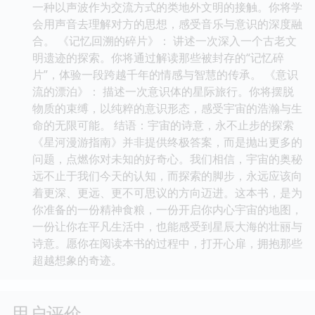
一种以声波作为交流方式的类地外文明的接触。你将学
会用声音去理解对方的思想，感受音乐与意识的深度融
合。 《记忆回溯的碎片》： 讲述一次深入一个古老文
明遗迹的探索。你将通过解读那些被封存的“记忆碎
片”，体验一段跨越千年的情感与智慧的传承。 《意识
流的漂泊》： 描述一次意识体的星际旅行。你将摆脱
物质的束缚，以纯粹的意识形态，感受宇宙的浩瀚与生
命的无限可能。 结语：宇宙的诗意，永不止步的探索
《星河漫游指南》并非提供终极答案，而是抛出更多的
问题，点燃你对未知的好奇心。我们相信，宇宙的奥秘
远不止于我们今天的认知，而探索的脚步，永远应该向
着更深、更远、更不可思议的方向迈进。这本书，是为
你准备的一份精神食粮，一份开启你内心宇宙的地图，
一份让你在平凡生活中，也能感受到星辰大海的壮丽与
诗意。愿你在阅读本书的过程中，打开心扉，拥抱那些
超越想象的奇迹。
用户评价