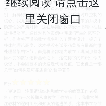
继续阅读 请点击这
对于锁存器（Latch）和触发器（Flip-Flop）的区
分，尤其是在电平敏感和边沿敏感机制上的细微差
里关闭窗口
别，解释得极其精辟，这触及了数字系统时序控制的
核心。我尤其赞赏它对冗余逻辑和竞争带来的系统不
确定性的严肃对待，这在早期的数字设计书籍中往往
被轻描淡写。通过对具体案例中“毛刺”产生的概率分
析，作者将严谨的数学概率引入了硬件设计，提升了
整体的理论高度。这本书没有试图涵盖所有最新的微
处理器架构细节，而是将全部精力放在了巩固那些永
恒不变的数字逻辑基础之上，这使得它的知识生命力
极强，不会因技术的快速迭代而贬值。它更像是一部
关于“如何构建可靠逻辑”的哲学著作。
☆
☆
☆
☆
☆
评分
（评论四：注重逻辑结构和教学法的教育工作者视
角） 作为一名长期从事教学工作的人士，我非常关
注教材的逻辑组织和知识的递进关系。这本书在章节