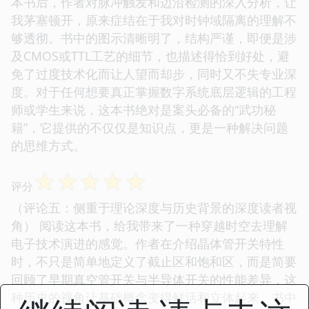
本书后，作者对脉冲触发和边沿检测的深入分析，让
我茅塞顿开，原来症结在于我对时钟域隔离的理解不
够透彻。书中的图示清晰明了，结构严谨，即便是涉
及CMOS或TTL工艺的细节，也描述得恰到好处，避
免了过度技术化而让人望而却步，同时又不失专业深
度。对于任何想要真正掌握数字系统底层逻辑的工程
师或学生来说，这本书绝对是案头必备的“武功秘
籍”，它提供的不仅仅是知识点，更是一种解决问题
的思维方式。
☆
☆
☆
☆
☆
评分
（评论五：侧重于理论深度与历史背景的深度读者视
角） 阅读这本书，给我带来了一种穿越时空去理解
电子技术演进的感觉。作者在介绍晶体管开关特性
时，不只是简单地定义了截止区和饱和区，而是简要
回顾了早期真空管开关与半导体开关的性能差异，这
种历史的视角让基础概念变得鲜活和立体起来。书中