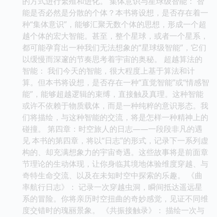
的方式进行繁殖和进化。 集体意识与星球级智能： 智
能是否必然是分散的个体？本书将设想，是否存在着一
种“集体意识”，能够汇聚无数个体的思想，形成一个超
越个体的宏大智能。甚至，整个星球，或者一个星系，
都可能孕育出一种我们无法想象的“星球级智能”，它们
以缓慢而深邃的节奏思考着宇宙的奥秘。 超越算法的
智能： 我们今天的智能，很大程度上基于算法和计
算。但本书将设想，是否存在一种“直觉智能”或“情感智
能”，能够超越逻辑的束缚，直接触及真理。这种智能
或许不依赖于物质载体，而是一种纯粹的意识形态。我
们将描绘，与这种智能的交流，将是怎样一种精神上的
碰撞。 第四章：时空旅人的日志——一段段非凡的遇
见 本书的第四章，将以“日志”的形式，记录下一系列虚
构的、却充满想象力的宇宙奇遇。这些故事将是前面章
节理论的生动体现，让你身临其境地体验维度穿越、与
奇特生命交流、以及在未知时空中探索的乐趣。 《曲
率航行日志》： 记录一次穿越虫洞，瞬间抵达遥远星
系的冒险。你将亲历时空扭曲的奇妙感觉，见证不同维
度交错时的瑰丽景象。 《共振接触录》： 描绘一次与