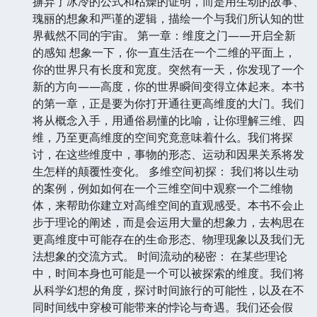
摒弃了冰冷的公式和枯燥的证明，而是用生动的故事、
瑰丽的想象和严谨的逻辑，描绘一个与我们所认知的世
界截然不同的宇宙。 第一章：维度之门——开启全新
的感知 想象一下，你一直生活在一个二维的平面上，
你的世界只有长度和宽度。突然有一天，你发现了一个
新的方向——高度，你的世界瞬间变得立体起来。本书
的第一章，正是要为你打开通往更高维度的大门。我们
将从概念入手，用通俗易懂的比喻，让你理解三维、四
维，乃至更高维度的空间究竟意味着什么。我们将探
讨，在这些维度中，事物的形态、运动和因果关系将发
生怎样的颠覆性变化。 多维空间初探： 我们将以生动
的案例，例如如何在一个三维空间中观察一个二维物
体，来帮助你建立对高维空间的直观感受。本书不会止
步于理论的阐述，而是会运用大量的想象力，去构思在
更高维度中可能存在的生命形态、物理现象以及我们无
法想象的交流方式。 时间流动的秘密： 在某些理论
中，时间本身也可能是一个可以被探索的维度。我们将
从科学幻想的角度，探讨时间旅行的可能性，以及在不
同时间线中穿梭可能带来的悖论与奇遇。我们还会假