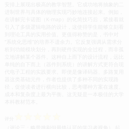
安排上展现出极高的教学智慧。它成功地将抽象的二
进制世界与具体的物理实现巧妙地连接起来。例如，
在讲解完卡诺图（K-map）的化简技巧后，紧接着就
引入了多级逻辑电路的设计，这使得学生能够立刻看
到理论工具的实用价值。更值得称赞的是，书中对
“系统化思维”的培养不遗余力。它反复强调从需求分
析到功能模块划分，再到硬件实现的全过程，而非孤
立地讲解某个器件。这种自上而下的设计流程，远比
单纯的自下而上（器件到系统）的讲解方式更符合现
代电子工程的实践要求。即便是像译码器、多路复用
器这类基础元件，作者也提供了多种不同的实现路
径，促使读者进行横向比较，思考哪种方案在速度、
成本和复杂度上最为平衡。这无疑是一本极佳的大学
本科教材范本。
☆
☆
☆
☆
☆
评分
（评论三：略带挑剔但最终认可的学习者视角） 起