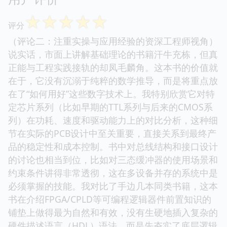
☆
☆
☆
☆
☆
评分
（评论二：注重实操与应用经验的资深工程师视角）
说实话，市面上讲解基础理论的书籍汗牛充栋，但真
正能与工程实践接轨的却凤毛麟角。这本书的价值就
在于，它没有沉溺于纯粹的数学推导，而是将重点放
在了“如何用好”这些数字技术上。我特别欣赏它对特
定芯片系列（比如早期的TTL系列与后来的CMOS系
列）在功耗、速度和驱动能力上的对比分析，这种细
节在实际的PCB设计中至关重要，直接关系到最终产
品的稳定性和成本控制。书中对总线结构和接口设计
的讨论也相当到位，比如对三态缓冲器的使用场景和
约束条件讲得非常透彻，这在多设备并存的系统中是
必须掌握的技能。我对比了手边几本同类书籍，这本
书在介绍FPGA/CPLD等可编程逻辑器件前置知识的
铺垫上做得最为自然和有效，没有生硬地插入复杂的
硬件描述语言（HDL）语法，而是先夯实了底层逻辑