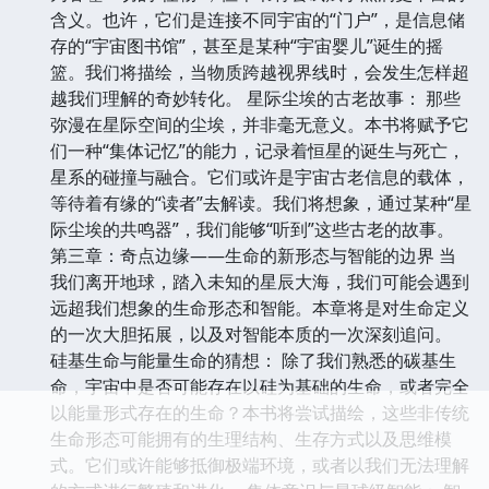
含义。也许，它们是连接不同宇宙的“门户”，是信息储
存的“宇宙图书馆”，甚至是某种“宇宙婴儿”诞生的摇
篮。我们将描绘，当物质跨越视界线时，会发生怎样超
越我们理解的奇妙转化。 星际尘埃的古老故事： 那些
弥漫在星际空间的尘埃，并非毫无意义。本书将赋予它
们一种“集体记忆”的能力，记录着恒星的诞生与死亡，
星系的碰撞与融合。它们或许是宇宙古老信息的载体，
等待着有缘的“读者”去解读。我们将想象，通过某种“星
际尘埃的共鸣器”，我们能够“听到”这些古老的故事。
第三章：奇点边缘——生命的新形态与智能的边界 当
我们离开地球，踏入未知的星辰大海，我们可能会遇到
远超我们想象的生命形态和智能。本章将是对生命定义
的一次大胆拓展，以及对智能本质的一次深刻追问。
硅基生命与能量生命的猜想： 除了我们熟悉的碳基生
命，宇宙中是否可能存在以硅为基础的生命，或者完全
以能量形式存在的生命？本书将尝试描绘，这些非传统
生命形态可能拥有的生理结构、生存方式以及思维模
式。它们或许能够抵御极端环境，或者以我们无法理解