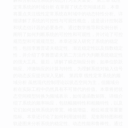
定常系统的时域分析 在掌握了状态空间描述后，本章
将重点关注线性定常系统在时域中的动态特性分析。详
细讲解了系统的可控性与可观性概念，这是设计控制器
和状态估计器的必要条件。通过数学推导和实例分析，
阐明了如何判断系统的可控性和可观性，并讨论了可控
规范型和可观规范型。本章还深入研究了系统的稳定
性，包括李雅普诺夫稳定性、渐近稳定性以及指数稳定
性，并介绍了李雅普诺夫第二方法作为判断系统稳定性
的强大工具。最后，讲解了瞬态响应分析，如单位阶跃
响应、冲激响应的计算与特性，为理解系统对输入信号
的动态反应提供深入见解。 第四章 线性定常系统的频
域分析 虽然现代控制理论以状态空间为主，但频域分
析在实际工程中仍然具有不可替代的价值。本章将把状
态空间模型转换为频域表示，如传递函数矩阵。详细介
绍了系统的频率响应，包括幅频特性和相频特性，以及
它们如何反映系统的带宽、峰值增益、相位裕度等重要
指标。本章还讨论了如何利用波特图、尼奎斯特图和根
轨迹图来分析系统的稳定性、动态性能和鲁棒性。通过