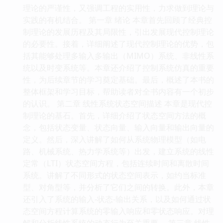
理论的严谨性，又强调工程的实用性，力求做到理论与
实践的有机结合。 第一章 绪论 本章首先回顾了经典控
制理论的发展历程及其局限性，引出发展现代控制理论
的必要性。接着，详细阐述了现代控制理论的优势，包
括其能够处理多输入多输出（MIMO）系统、非线性系
统以及时变系统等。本章还介绍了控制系统仿真的重要
性，为后续章节的学习奠定基础。最后，概述了本书的
整体框架和学习目标，帮助读者对全书内容有一个初步
的认识。 第二章 线性系统状态空间描述 本章是现代控
制理论的基石。首先，详细介绍了状态空间方法的概
念，包括状态变量、状态向量、输入向量和输出向量的
定义。然后，深入讲解了如何从系统物理模型（如电
路、机械系统、热力学系统等）出发，建立系统的线性
定常（LTI）状态空间方程，包括连续时间和离散时间
系统。讲解了不同形式的状态空间表示，如约当标准
型、对角型等，并分析了它们之间的转换。此外，本章
还引入了系统的输入-状态-输出关系，以及如何通过状
态空间方程计算系统的零输入响应和零状态响应。对理
解和分析线性系统的动态行为至关重要。 第三章 线性