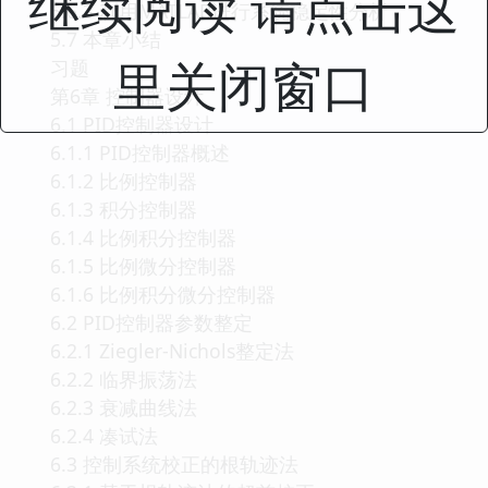
继续阅读 请点击这
5.6.3 利用MATLAB进行系统稳定性分析
5.7 本章小结
里关闭窗口
习题
第6章 控制器设计
6.1 PID控制器设计
6.1.1 PID控制器概述
6.1.2 比例控制器
6.1.3 积分控制器
6.1.4 比例积分控制器
6.1.5 比例微分控制器
6.1.6 比例积分微分控制器
6.2 PID控制器参数整定
6.2.1 Ziegler-Nichols整定法
6.2.2 临界振荡法
6.2.3 衰减曲线法
6.2.4 凑试法
6.3 控制系统校正的根轨迹法