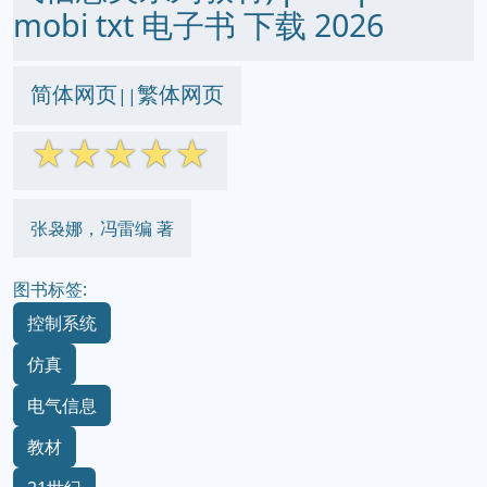
mobi txt 电子书 下载 2026
简体网页
繁体网页
||
☆
☆
☆
☆
☆
张袅娜，冯雷编 著
图书标签:
控制系统
仿真
电气信息
教材