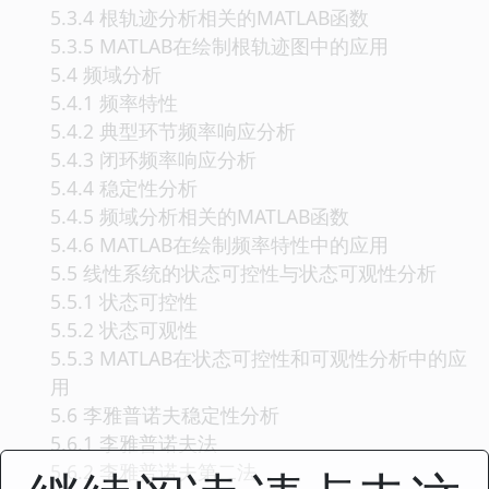
5.3.4 根轨迹分析相关的MATLAB函数
5.3.5 MATLAB在绘制根轨迹图中的应用
5.4 频域分析
5.4.1 频率特性
5.4.2 典型环节频率响应分析
5.4.3 闭环频率响应分析
5.4.4 稳定性分析
5.4.5 频域分析相关的MATLAB函数
5.4.6 MATLAB在绘制频率特性中的应用
5.5 线性系统的状态可控性与状态可观性分析
5.5.1 状态可控性
5.5.2 状态可观性
5.5.3 MATLAB在状态可控性和可观性分析中的应
用
5.6 李雅普诺夫稳定性分析
5.6.1 李雅普诺夫法
5.6.2 李雅普诺夫第二法