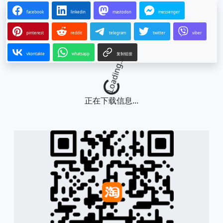
facebook
linkedin
mastodon
messenger
pinterest
reddit
telegram
twitter
viber
vkontakte
whatsapp
复制链接
Loading...
正在下载信息...