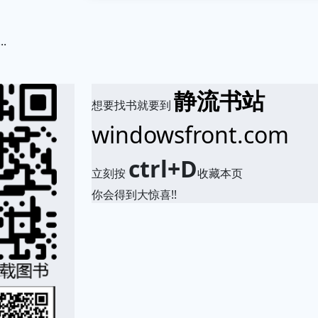
.
静流书站
想要找书就要到
windowsfront.com
ctrl+D
立刻按
收藏本页
你会得到大惊喜!!