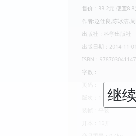
售价：33.2元,便宜8.8
作者:赵仕良,陈冰洁,
出版社：科学出版社
出版日期：2014-11-0
ISBN：978703041147
字数：
页码：
继续
版次：1
装帧：平装
开本：16开
商品重量：0.4kg