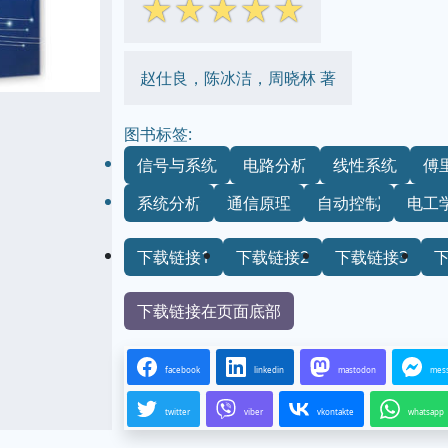
☆
☆
☆
☆
☆
赵仕良，陈冰洁，周晓林 著
图书标签:
信号与系统
电路分析
线性系统
傅
系统分析
通信原理
自动控制
电工
下载链接1
下载链接2
下载链接3
下载链接在页面底部
facebook
linkedin
mastodon
mes
twitter
viber
vkontakte
whatsapp