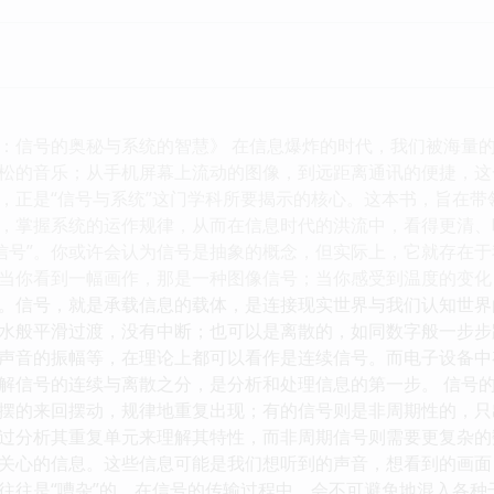
：信号的奥秘与系统的智慧》 在信息爆炸的时代，我们被海量
松的音乐；从手机屏幕上流动的图像，到远距离通讯的便捷，这
，正是“信号与系统”这门学科所要揭示的核心。这本书，旨在
，掌握系统的运作规律，从而在信息时代的洪流中，看得更清、
“信号”。你或许会认为信号是抽象的概念，但实际上，它就存在
当你看到一幅画作，那是一种图像信号；当你感受到温度的变化
。信号，就是承载信息的载体，是连接现实世界与我们认知世界
水般平滑过渡，没有中断；也可以是离散的，如同数字般一步步
声音的振幅等，在理论上都可以看作是连续信号。而电子设备中
解信号的连续与离散之分，是分析和处理信息的第一步。 信号
摆的来回摆动，规律地重复出现；有的信号则是非周期性的，只
过分析其重复单元来理解其特性，而非周期信号则需要更复杂的
关心的信息。这些信息可能是我们想听到的声音，想看到的画面
往往是“嘈杂”的。在信号的传输过程中，会不可避免地混入各