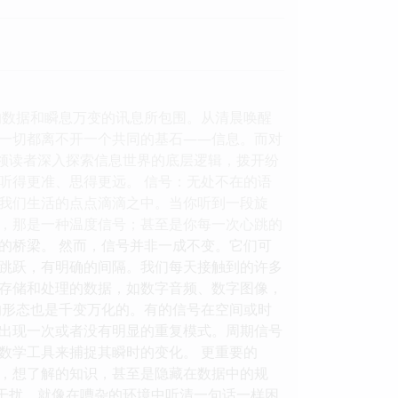
的数据和瞬息万变的讯息所包围。从清晨唤醒
一切都离不开一个共同的基石——信息。而对
带领读者深入探索信息世界的底层逻辑，拨开纷
听得更准、思得更远。 信号：无处不在的语
于我们生活的点点滴滴之中。当你听到一段旋
，那是一种温度信号；甚至是你每一次心跳的
的桥梁。 然而，信号并非一成不变。它们可
跳跃，有明确的间隔。我们每天接触到的许多
存储和处理的数据，如数字音频、数字图像，
的形态也是千变万化的。有的信号在空间或时
出现一次或者没有明显的重复模式。周期信号
数学工具来捕捉其瞬时的变化。 更重要的
，想了解的知识，甚至是隐藏在数据中的规
种干扰，就像在嘈杂的环境中听清一句话一样困