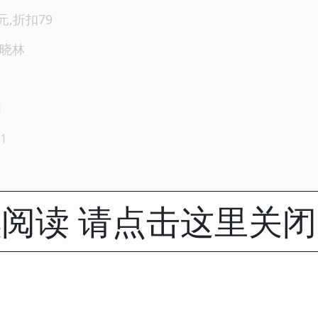
元,折扣79
周晓林
1
1
阅读 请点击这里关