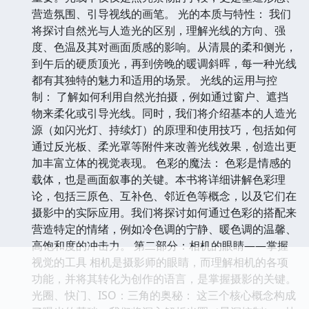
营造氛围、引导视线的画笔。 光的本质与特性： 我们
将探讨自然光与人造光的区别，理解光线的方向、强
度、色温及其对画面质感的影响。从清晨的柔和侧光，
到午后的硬质顶光，再到傍晚的暖调斜晖，每一种光线
都有其独特的魅力和适用的场景。 光线的运用与控
制： 了解如何利用自然光拍摄，例如通过窗户、遮挡
物来柔化或引导光线。同时，我们将介绍基本的人造光
源（如闪光灯、持续灯）的原理和使用技巧，包括如何
通过反光板、柔光罩等附件来改善光线效果，创造出更
加丰富立体的视觉表现。 色彩的魔法： 色彩是情感的
载体，也是画面叙事的关键。本书将详细讲解色彩理
论，包括三原色、互补色、邻近色等概念，以及它们在
摄影中的实际应用。我们将探讨如何通过色彩的搭配来
营造特定的情绪，例如冷色调的宁静、暖色调的温馨、
高饱和度的冲击力。 第二部分：相机的眼睛——掌握
视觉的工具 相机是摄影师的眼睛，而理解相机的各项
功能，并将其转化为创作的语言，是掌握摄影的关键。
光圈、快门、ISO：三角的奥秘： 这三个核心概念构成