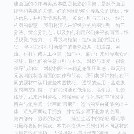
建画面的秩序与美感 构图是摄影的骨架，是赋予画面
结构和美感的关键。好的构图能够引导观众的视线，传
达信息，并引发情感共鸣。 黄金法则与三分法：经典
构图的智慧： 我们将深入讲解经典的构图法则，如三
分法、黄金分割点，以及如何利用它们来平衡画面，增
强视觉冲击力。 引导线与框架：组织画面的视觉路
径： 学习如何利用场景中的自然线条（如道路、河
流、栏杆）或人工框架（如门框、窗户）来引导观众的
视线，将他们的注意力引向主体。 对称与重复：创造
秩序与韵律： 对称构图带来稳定感和庄重感，重复的
元素则能制造画面的韵律和节奏。我们将探讨如何在不
同的题材中运用这些构图技巧。 透视的运用：营造纵
深感与空间感： 了解如何通过低角度、高角度、汇聚
线等方式来运用透视，增强画面的立体感和空间深度。
留白与负空间：让画面“呼吸”： 适当的留白能够突出主
体，避免画面过于拥挤，并给观众留下想象的空间。
第四部分：摄影的实践——捕捉生活中的精彩 理论学
习最终要回归实践。本书将提供一系列针对不同题材的
拍摄建议和技巧。 人像摄影：捕捉灵魂的瞬间： 从眼