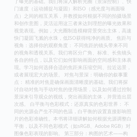
了曝光的基础。我们将深入解析光圈（景深控制）、快
门速度（运动捕捉与凝固）和ISO（感光度与画面噪
点）之间的相互关系，并教授如何根据不同的拍摄场景
和创作意图，灵活运用这三者来达到理想的曝光效果和
视觉表现。例如，大光圈制造模糊背景突出主体，高速
快门凝固飞溅的水珠，低ISO获得纯净的画质。 焦距与
视角：选择你的观察角度： 不同焦距的镜头带来不同
的视角和透视关系。我们将区分广角、标准、长焦镜头
各自的特点，以及它们如何影响画面的空间感和主体表
现。学习如何选择合适的焦距来压缩空间、拉近远景，
或者展现宏大的场景。 对焦与景深：明确你的叙事重
点： 精准的对焦是确保画面清晰度的基础。我们将探
讨自动对焦与手动对焦的使用场景，以及如何通过控制
景深来引导观众的视线，突出画面的主体，并营造出层
次感。 白平衡与色彩模式：还原真实的色彩世界： 不
同的光源会产生不同的色温，白平衡的设置直接影响照
片的色彩准确性。本书将详细讲解如何根据光源调整白
平衡，以及不同色彩模式（如sRGB、Adobe RGB）对
图像色彩表现的影响。 第三部分：构图的艺术——构