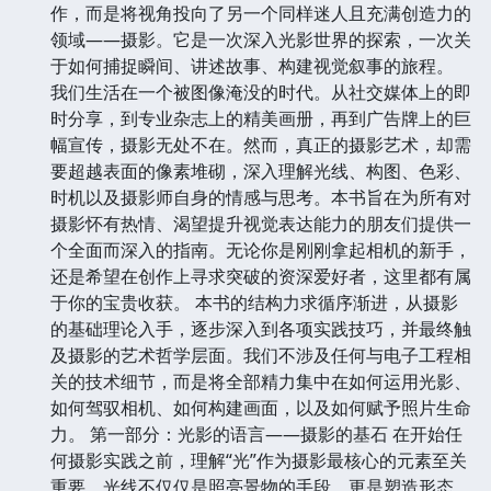
作，而是将视角投向了另一个同样迷人且充满创造力的
领域——摄影。它是一次深入光影世界的探索，一次关
于如何捕捉瞬间、讲述故事、构建视觉叙事的旅程。
我们生活在一个被图像淹没的时代。从社交媒体上的即
时分享，到专业杂志上的精美画册，再到广告牌上的巨
幅宣传，摄影无处不在。然而，真正的摄影艺术，却需
要超越表面的像素堆砌，深入理解光线、构图、色彩、
时机以及摄影师自身的情感与思考。本书旨在为所有对
摄影怀有热情、渴望提升视觉表达能力的朋友们提供一
个全面而深入的指南。无论你是刚刚拿起相机的新手，
还是希望在创作上寻求突破的资深爱好者，这里都有属
于你的宝贵收获。 本书的结构力求循序渐进，从摄影
的基础理论入手，逐步深入到各项实践技巧，并最终触
及摄影的艺术哲学层面。我们不涉及任何与电子工程相
关的技术细节，而是将全部精力集中在如何运用光影、
如何驾驭相机、如何构建画面，以及如何赋予照片生命
力。 第一部分：光影的语言——摄影的基石 在开始任
何摄影实践之前，理解“光”作为摄影最核心的元素至关
重要。光线不仅仅是照亮景物的手段，更是塑造形态、