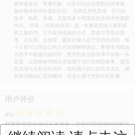
着传递真实、尊重对象、以及对社会负责的伦理考量。
如何看待和评价摄影作品： 培养批判性思维，学习从
技术、构图、情感、主题等多个维度来欣赏和评价摄影
作品。 结语 《光影的低语》是一本邀请您踏上摄影探
索之旅的书。它不提供现成的公式，而是引导您去思
考、去实践、去感受。摄影的魅力在于它的包容性，每
个人都可以用自己的方式去理解和表达。希望本书能成
为您手中那盏引路的灯，照亮您在光影世界中的每一步
足迹，让您能够用镜头讲述属于自己的精彩故事。愿您
在这场与光影的对话中，找到属于自己的艺术语言，捕
捉那些触动心灵的瞬间，创造出属于您的不朽影像。
用户评价
☆
☆
☆
☆
☆
评分
我通常对历史传记不太感冒，总觉得那些被时间磨平
的英雄事迹总是缺乏生动性，直到我翻开了《雾锁海