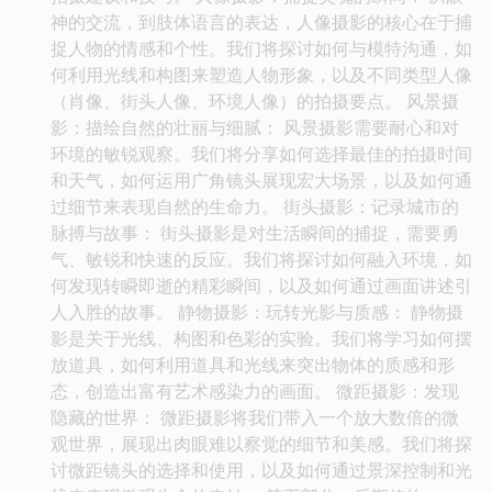
神的交流，到肢体语言的表达，人像摄影的核心在于捕
捉人物的情感和个性。我们将探讨如何与模特沟通，如
何利用光线和构图来塑造人物形象，以及不同类型人像
（肖像、街头人像、环境人像）的拍摄要点。 风景摄
影：描绘自然的壮丽与细腻： 风景摄影需要耐心和对
环境的敏锐观察。我们将分享如何选择最佳的拍摄时间
和天气，如何运用广角镜头展现宏大场景，以及如何通
过细节来表现自然的生命力。 街头摄影：记录城市的
脉搏与故事： 街头摄影是对生活瞬间的捕捉，需要勇
气、敏锐和快速的反应。我们将探讨如何融入环境，如
何发现转瞬即逝的精彩瞬间，以及如何通过画面讲述引
人入胜的故事。 静物摄影：玩转光影与质感： 静物摄
影是关于光线、构图和色彩的实验。我们将学习如何摆
放道具，如何利用道具和光线来突出物体的质感和形
态，创造出富有艺术感染力的画面。 微距摄影：发现
隐藏的世界： 微距摄影将我们带入一个放大数倍的微
观世界，展现出肉眼难以察觉的细节和美感。我们将探
讨微距镜头的选择和使用，以及如何通过景深控制和光