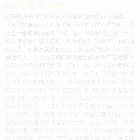
☆
☆
☆
☆
☆
评分
对于热衷于研究现代艺术流派起源的爱好者来说，
《色彩的革命：从印象派到表现主义的心理投射》无
疑是一部重要的参考书目。这本书的独特之处在于，
它没有采用传统的按时间顺序梳理画家及其作品的枯
燥方式，而是反其道而行之，完全从“色彩心理学”的
角度切入，探讨特定颜料和笔触如何承载了艺术家个
体深层的情绪和潜意识。例如，书中对凡高的黄色调
进行了长达数十页的深度剖析，将那种近乎癫狂的亮
度与他当时的内心状态、对光线的物理感知做了精密
的交叉对比分析。作者的文风带着强烈的艺术鉴赏家
的敏感和学者的严谨，行文间充满着对艺术品内部张
力的细致描摹。虽然对艺术史背景有所了解会更容易
进入状态，但即便是初次接触，那些充满激情的文字
描述也能迅速抓住读者的注意力。合上书本后，我再
去欣赏那些著名的画作时，眼中看到的不再仅仅是画
布上的图案，而是一层层情感的叠加与爆发，这无疑