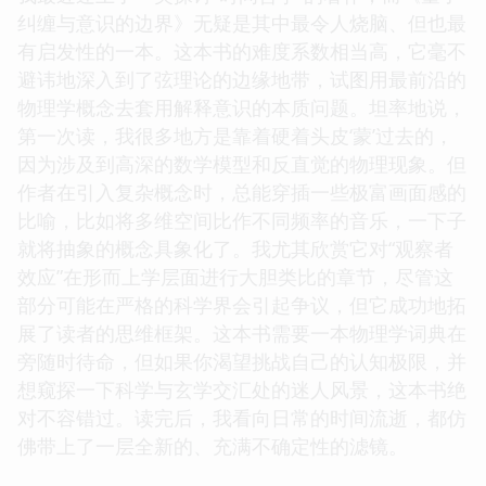
纠缠与意识的边界》无疑是其中最令人烧脑、但也最
有启发性的一本。这本书的难度系数相当高，它毫不
避讳地深入到了弦理论的边缘地带，试图用最前沿的
物理学概念去套用解释意识的本质问题。坦率地说，
第一次读，我很多地方是靠着硬着头皮‘蒙’过去的，
因为涉及到高深的数学模型和反直觉的物理现象。但
作者在引入复杂概念时，总能穿插一些极富画面感的
比喻，比如将多维空间比作不同频率的音乐，一下子
就将抽象的概念具象化了。我尤其欣赏它对“观察者
效应”在形而上学层面进行大胆类比的章节，尽管这
部分可能在严格的科学界会引起争议，但它成功地拓
展了读者的思维框架。这本书需要一本物理学词典在
旁随时待命，但如果你渴望挑战自己的认知极限，并
想窥探一下科学与玄学交汇处的迷人风景，这本书绝
对不容错过。读完后，我看向日常的时间流逝，都仿
佛带上了一层全新的、充满不确定性的滤镜。