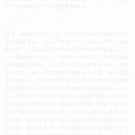
是一次极富启示性的视觉重塑体验。
☆
☆
☆
☆
☆
评分
这本《神秘的古老文本》简直是挖掘历史和解读符号
学的饕餮盛宴！我花了整整一个周末沉浸其中，感觉
像是和一位隐居多年的学者在图书馆的密室里进行了
一场跨越时空的对话。作者对于楔形文字的演变脉络
梳理得极其细致，从苏美尔早期的象形符号到后来的
表音体系，每一步的逻辑推演都令人信服。更让我拍
案叫绝的是，书中对那些被主流考古学界长期忽视的
残篇断简进行了大胆而富有洞察力的重新解读。比
如，书中关于“尼普尔泥板”上记载的星象图与当时农
业周期的关联性分析，视角非常新颖，颠覆了我过去
对古代天文学的刻板印象。文字的叙述风格典雅而不
失激情，仿佛作者本人也为这些失落的智慧感到无比
的震撼。翻阅这本书，你需要的不仅仅是阅读能力，