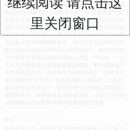
继续阅读 请点击这
峡：18世纪小国的外交博弈》。这本书的叙事手法简
直是教科书级别的“小人物大历史”。它没有聚焦于那
里关闭窗口
些君王将相，而是紧紧围绕着一个在欧洲列强夹缝中
求生存的微型公国的外交官团队展开。作者的资料搜
集工作令人叹为观止，书中引用的那些来自各国档案
室的私人信件和秘密备忘录，揭示了宏大战争背后无
数次胆战心惊的谈判和精心策划的误导。我特别喜欢
其中描述外交官们如何在舞会上通过一个眼神、一句
不经意的寒暄来传递国家战略的桥段，紧张感丝毫不
亚于现代谍战片。这本书最大的魅力在于，它将冰冷
的“地缘政治”还原成了有血有肉的人类抉择，让我们
看到在历史的洪流中，智慧和勇气如何能让弱者发出
嘹亮的声音。那种身临其境的紧迫感，让我几乎能感
受到蜡烛火焰在阴暗书房中微微摇曳的温度。
☆
☆
☆
☆
☆
评分
我最近迷上了一类探讨“时间哲学”的著作，而《量子