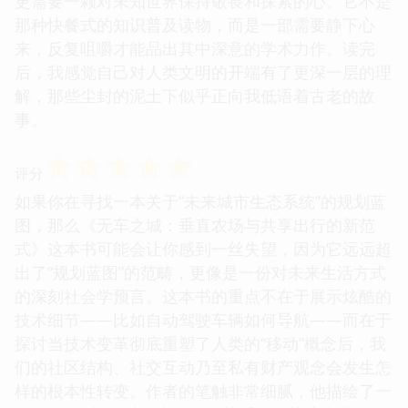
更需要一颗对未知世界保持敬畏和探索的心。它不是
那种快餐式的知识普及读物，而是一部需要静下心
来，反复咀嚼才能品出其中深意的学术力作。读完
后，我感觉自己对人类文明的开端有了更深一层的理
解，那些尘封的泥土下似乎正向我低语着古老的故
事。
☆
☆
☆
☆
☆
评分
如果你在寻找一本关于“未来城市生态系统”的规划蓝
图，那么《无车之城：垂直农场与共享出行的新范
式》这本书可能会让你感到一丝失望，因为它远远超
出了“规划蓝图”的范畴，更像是一份对未来生活方式
的深刻社会学预言。这本书的重点不在于展示炫酷的
技术细节——比如自动驾驶车辆如何导航——而在于
探讨当技术变革彻底重塑了人类的“移动”概念后，我
们的社区结构、社交互动乃至私有财产观念会发生怎
样的根本性转变。作者的笔触非常细腻，他描绘了一