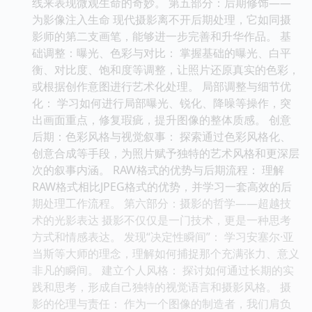
线来表现微观生命的奇妙。 第五部分：后期修饰——
为影像注入生命 现代摄影离不开后期处理，它如同摄
影师的第二支画笔，能够进一步完善和升华作品。 基
础调整：曝光、色彩与对比： 掌握基础的曝光、白平
衡、对比度、饱和度等调整，让照片还原真实的色彩，
或根据创作意图进行艺术化处理。 局部调整与细节优
化： 学习如何进行局部曝光、锐化、降噪等操作，突
出画面重点，修复瑕疵，提升图像的整体质感。 创意
后期：色彩风格与视觉叙事： 探索通过色彩风格化、
创意合成等手段，为照片赋予独特的艺术风格和更深层
次的叙事内涵。 RAW格式的优势与后期流程： 理解
RAW格式相比JPEG格式的优势，并学习一套高效的后
期处理工作流程。 第六部分：摄影的哲学——超越技
术的光影表达 摄影不仅仅是一门技术，更是一种思考
方式和情感表达。 发现“决定性瞬间”： 学习安塞尔·亚
当斯等大师的理念，理解如何捕捉那个充满张力、意义
非凡的瞬间。 建立个人风格： 探讨如何通过长期的实
践和思考，形成自己独特的视觉语言和摄影风格。 摄
影的伦理与责任： 作为一个图像的制造者，我们肩负