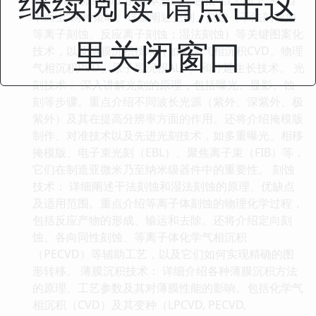
继续阅读 请点击这
下而上”两种策略。详细阐述光刻、刻蚀（干法刻蚀如
等离子刻蚀、反应离子刻蚀；湿法刻蚀）等关键图案化
里关闭窗口
技术，以及薄膜沉积技术（如化学气相沉积CVD、物理
气相沉积PVD、原子层沉积ALD）和外延生长技术。 光
刻技术： 深入讲解光刻的原理，包括曝光、显影、蚀
刻等步骤。重点介绍不同波长光源（紫外、深紫外、极
紫外）及其在提高分辨率方面的作用。还将介绍掩模版
制作、对准技术以及先进光刻技术，如多重曝光、相移
掩模版、电子束光刻（EBL）、聚焦离子束（FIB）等，
它们在制造亚微米乃至纳米级器件中的重要性。 刻蚀
技术： 详细阐述干法刻蚀和湿法刻蚀的原理、优缺点
及适用范围。重点介绍等离子体刻蚀的物理化学过程，
包括反应产物的形成、输运和去除。还将介绍定向刻
蚀、各向同性刻蚀、等离子体化学气相沉积
（PECVD）等辅助工艺，以及它们如何实现精确的图
形转移。 薄膜沉积技术： 详细介绍各种薄膜沉积方法
的原理、工艺参数及其对薄膜性能的影响。包括化学气
相沉积（CVD）及其变种（LPCVD, PECVD,