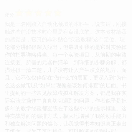
☆
☆
☆
☆
☆
评分
我是一名刚踏入自动化领域的本科生，说实话，刚接
触这些前沿技术时心里是有点没底的。这本教材给我
的感觉是，它真的非常贴合“实验教程”这个定位。理
论部分讲解得深入浅出，但最吸引我的是它对实验操
作的指导详略得当。每一个实验项目，从前期的电路
连接图、所需的元器件清单，到详细的步骤分解，都
描述得一清二楚，几乎没有让人产生歧义的地方。而
且，它不仅仅停留在“做什么”的层面，更深入到“为什
么这么做”以及“如果出现偏差该如何排查”的层面。书
里提到的一些常见故障模拟和解决方案，都是我在实
际实验室操作中真真切切遇到的问题，作者似乎是把
多年的教学经验都凝练在了这些小小的提示框里。这
种实战导向的编排方式，极大地增强了我的动手能力
和独立解决问题的信心，让我觉得书本知识真正走出
了纸面，成为了可以操作、可以验证的实际技能。