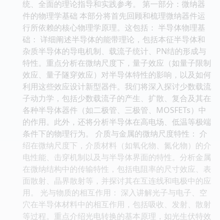
统、全面的理论指导和实践参考。 第一部分：微纳器
件的物理学基础 本部分将首先回顾和梳理微纳器件运
行所依赖的核心物理学原理。这包括： 半导体物理基
础： 详细阐述半导体的能带理论，包括本征半导体和
杂质半导体的导电机制、载流子统计、PN结的形成与
特性。重点分析在微纳尺度下，量子效应（如量子限制
效应、量子隧穿效应）对半导体特性的影响，以及如何
利用这些效应设计新型器件。我们将深入探讨少数载流
子动力学，包括少数载流子的产生、扩散、复合及其在
各种半导体器件（如二极管、三极管、MOSFETs）中
的作用。此外，还将分析半导体在高电场、低温等极端
条件下的物理行为。 介质与金属的微纳尺度特性： 介
绍在微纳尺度下，介质材料（如氧化物、氮化物）的介
电性能、击穿机制以及与半导体界面的特性。分析金属
在微纳结构中的传输特性，包括电阻率的尺寸效应、表
面散射、晶界散射等，并探讨其在互连线和电极中的应
用。 光与物质的相互作用： 深入讲解光子与电子、空
穴在半导体材料中的相互作用，包括吸收、发射、散射
等过程。重点介绍光电转换的基本原理，如光生伏特效