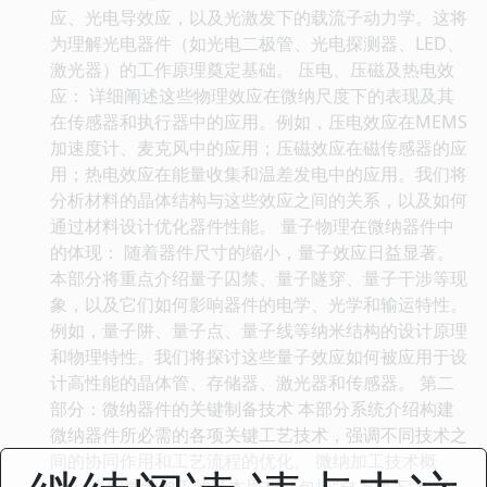
应、光电导效应，以及光激发下的载流子动力学。这将
为理解光电器件（如光电二极管、光电探测器、LED、
激光器）的工作原理奠定基础。 压电、压磁及热电效
应： 详细阐述这些物理效应在微纳尺度下的表现及其
在传感器和执行器中的应用。例如，压电效应在MEMS
加速度计、麦克风中的应用；压磁效应在磁传感器的应
用；热电效应在能量收集和温差发电中的应用。我们将
分析材料的晶体结构与这些效应之间的关系，以及如何
通过材料设计优化器件性能。 量子物理在微纳器件中
的体现： 随着器件尺寸的缩小，量子效应日益显著。
本部分将重点介绍量子囚禁、量子隧穿、量子干涉等现
象，以及它们如何影响器件的电学、光学和输运特性。
例如，量子阱、量子点、量子线等纳米结构的设计原理
和物理特性。我们将探讨这些量子效应如何被应用于设
计高性能的晶体管、存储器、激光器和传感器。 第二
部分：微纳器件的关键制备技术 本部分系统介绍构建
微纳器件所必需的各项关键工艺技术，强调不同技术之
间的协同作用和工艺流程的优化。 微纳加工技术概
述： 介绍微纳加工的基本思想，包括“自上而下”和“自