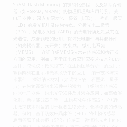
SRAM, Flash Memory）的微纳化进程，以及新型存储
器（如ReRAM, MRAM）的物理原理和应用前景。 光
电子器件： 深入介绍发光二极管（LED）、激光二极管
（LD）的发光机理及结构特点。分析光电二极管
（PD）、光电探测器（APD）的光电转换过程及其在
光通信、成像领域的应用。探讨光电器件与其他器件
（如光耦合器、光开关）的集成。 微机电系统
（MEMS）： 详细介绍MEMS技术在传感器和执行器
方面的应用。例如，基于压电效应和应变片技术的加速
度计、陀螺仪；微流控芯片在生物医学分析中的应用；
微镜阵列在显示和光学系统中的应用。 纳米技术与纳
米器件： 探讨纳米材料（如碳纳米管、石墨烯、量子
点）在构筑新型纳米器件中的潜力。介绍纳米传感器、
纳米电子器件、纳米光学器件及其潜在应用，如高效催
化剂、新型能源器件等。 生物与化学传感器： 介绍利
用微纳技术制备的用于检测生物分子、化学物质的传感
器。例如，基于场效应晶体管（FET）的生物传感器、
表面等离子体共振（SPR）传感器、微流控芯片上的化
学分析仪。 其他前沿应用： 简要介绍微纳器件在柔性