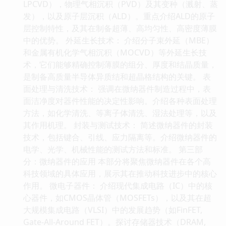
LPCVD），物理气相沉积（PVD）及其变种（溅射、蒸
发），以及原子层沉积（ALD）。重点介绍ALD的原子
层控制特性，及其在制备超薄、高均匀性、高密度薄膜
中的优势。 外延生长技术： 介绍分子束外延（MBE）
和金属有机化学气相沉积（MOCVD）等外延生长技
术，它们能够精确控制薄膜的组分、厚度和结晶质量，
是制备高质量半导体异质结和超晶格结构的关键。 表
面处理与清洗技术： 强调在微纳器件制造过程中，表
面洁净度对器件性能的决定性影响。介绍各种表面处理
方法，如化学清洗、等离子体清洗、湿法处理等，以及
其作用机理。 封装与测试技术： 简述微纳器件的封装
技术，包括键合、引线、应力隔离等。介绍微纳器件的
电学、光学、机械性能的测试方法和标准。 第三部
分：微纳器件的应用 本部分将聚焦微纳器件在各个高
科技领域的具体应用，展示其在推动科技进步中的核心
作用。 微电子器件： 介绍现代集成电路（IC）中的核
心器件，如CMOS晶体管（MOSFETs），以及其在超
大规模集成电路（VLSI）中的发展趋势（如FinFET,
Gate-All-Around FET）。探讨存储器技术（DRAM,