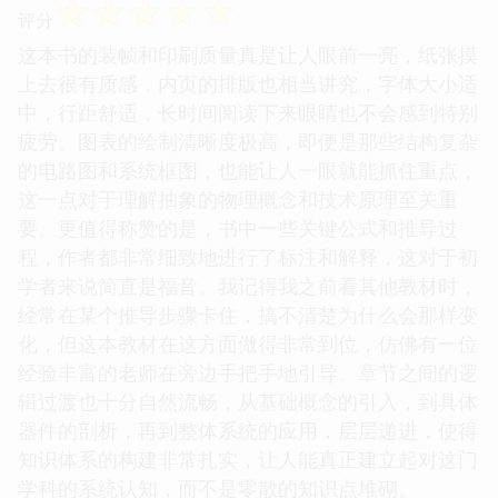
☆
☆
☆
☆
☆
评分
这本书的装帧和印刷质量真是让人眼前一亮，纸张摸
上去很有质感，内页的排版也相当讲究，字体大小适
中，行距舒适，长时间阅读下来眼睛也不会感到特别
疲劳。图表的绘制清晰度极高，即便是那些结构复杂
的电路图和系统框图，也能让人一眼就能抓住重点，
这一点对于理解抽象的物理概念和技术原理至关重
要。更值得称赞的是，书中一些关键公式和推导过
程，作者都非常细致地进行了标注和解释，这对于初
学者来说简直是福音。我记得我之前看其他教材时，
经常在某个推导步骤卡住，搞不清楚为什么会那样变
化，但这本教材在这方面做得非常到位，仿佛有一位
经验丰富的老师在旁边手把手地引导。章节之间的逻
辑过渡也十分自然流畅，从基础概念的引入，到具体
器件的剖析，再到整体系统的应用，层层递进，使得
知识体系的构建非常扎实，让人能真正建立起对这门
学科的系统认知，而不是零散的知识点堆砌。