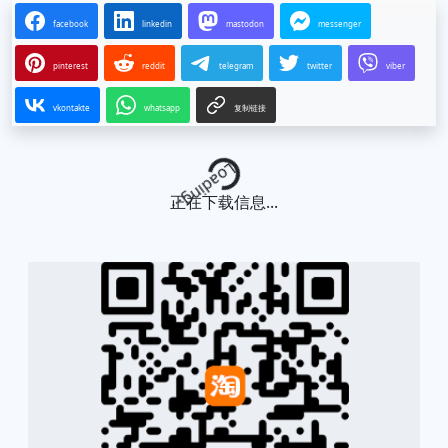
facebook
linkedin
mastodon
messenger
pinterest
reddit
telegram
twitter
viber
vkontakte
whatsapp
复制链接
Loading...
正在下载信息...