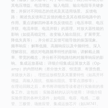
其电压增益、电流增益、输入电阻、输出电阻等关键参
数，并探讨不同组态的优劣及其适用场景。 反馈电
路： 阐述负反馈和正反馈的概念及其在模拟电路中的
作用。重点讲解四种基本负反馈组态（电压串联、电压
并联、电流串联、电流并联）的原理、对放大器性能的
影响（如提高稳定性、改变输入输出阻抗、扩展带宽、
降低失真等），并分析正反馈可能导致的振荡现象。
频率响应： 解释低频、高频响应以及中频特性。深入
理解容抗、感抗对电路频率特性的影响，讲解截止频
率、带宽的概念，并分析不同电路结构对频率响应的影
响。 集成运放基础： 详细介绍集成运算放大器（Op-
amp）的内部结构（差分放大器、恒流源、有源负载、
末级放大器）、理想运放模型及其重要特性（如高开环
增益、高输入阻抗、低输出阻抗、零零点漂移等）。
在理论回顾之后，本书将详细指导读者进行实验前的准
备工作。这包括： 实验器材的认识与使用： 详细介绍
实验所需的各种元器件，如电阻、电容、电感、二极
管、三极管、场效应管、集成运放芯片（如LM741、