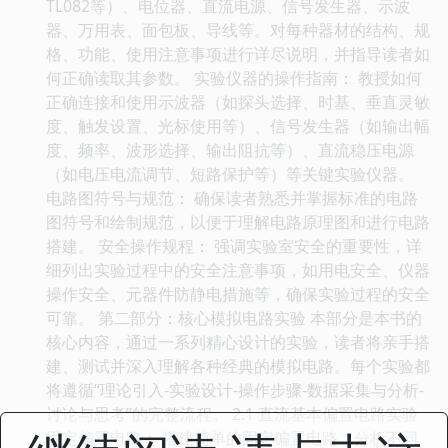
TL082等）、电位器、直流电源、信号发生器、示波
器、万用表、面包板、导线等。对每种器材的结构、规
格、功能、使用注意事项进行详尽说明，并指导读者如
何正确读取其参数。 实验仪器的操作指南： 教授如何
正确连接和使用示波器（如探头选择、时基、垂直灵敏
度、触发设置、光标使用等）、信号发生器（如输出幅
度、频率、波形选择、输出阻抗等）、直流稳压电源
（如电压电流调节、短路保护等）等关键实验仪器。
电路图符号与规范： 确保读者熟悉并掌握标准的电路
图符号和绘制规范，以便于理解电路原理图和进行电路
搭建。 安全操作规程： 强调实验室安全的重要性，详
细列出实验过程中的安全注意事项，如用电安全、仪器
操作安全、元器件防静电措施等，确保实验过程的安全
可靠。 第二部分：核心模拟电路实验 本部分是本书的
核心内容，通过一系列精心设计的实验，读者将亲手搭
建、测试并深入理解各种经典的模拟电路。每个实验都
将遵循“理论引入-实验设计-操作步骤-数据采集与分析-
讨论与思考”的完整流程。 2.1 直流基本偏置电路实验
固定偏置电路： 搭建简单的固定偏置电路，分析不同