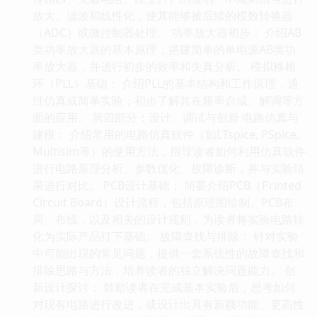
放大、滤波和线性化，使其能够被后续的模数转换器
（ADC）或微控制器处理。 功率放大器初步： 介绍AB
类功率放大器的基本原理，搭建简单的单电源AB类功
率放大器，并进行初步的效率和失真分析。 模拟移相
环（PLL）基础： 介绍PLL的基本结构和工作原理，通
过仿真或简单实验，初步了解其在频率合成、解调等方
面的应用。 第四部分：设计、调试与创新 电路仿真与
建模： 介绍常用的电路仿真软件（如LTspice, PSpice,
Multisim等）的使用方法，指导读者如何利用仿真软件
进行电路原理分析、参数优化、故障诊断，并与实验结
果进行对比。 PCB设计基础： 简要介绍PCB（Printed
Circuit Board）设计流程，包括原理图绘制、PCB布
局、布线，以及相关的设计规则，为读者将实验电路转
化为实际产品打下基础。 故障查找与排除： 针对实验
中可能出现的常见问题，提供一套系统性的故障查找和
排除思路与方法，培养读者的独立解决问题能力。 创
新设计探讨： 鼓励读者在完成基本实验后，思考如何
对现有电路进行改进，或设计出具有新颖功能、更高性