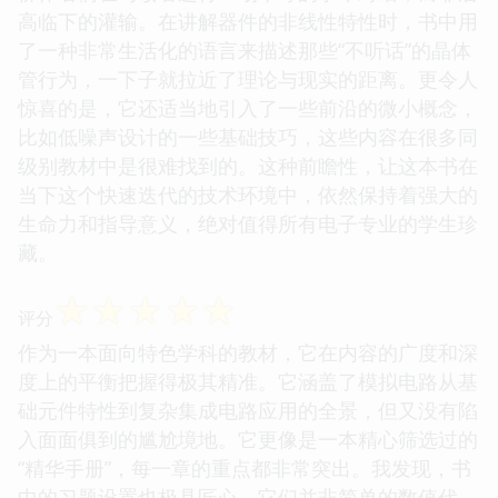
高临下的灌输。在讲解器件的非线性特性时，书中用
了一种非常生活化的语言来描述那些“不听话”的晶体
管行为，一下子就拉近了理论与现实的距离。更令人
惊喜的是，它还适当地引入了一些前沿的微小概念，
比如低噪声设计的一些基础技巧，这些内容在很多同
级别教材中是很难找到的。这种前瞻性，让这本书在
当下这个快速迭代的技术环境中，依然保持着强大的
生命力和指导意义，绝对值得所有电子专业的学生珍
藏。
☆
☆
☆
☆
☆
评分
作为一本面向特色学科的教材，它在内容的广度和深
度上的平衡把握得极其精准。它涵盖了模拟电路从基
础元件特性到复杂集成电路应用的全景，但又没有陷
入面面俱到的尴尬境地。它更像是一本精心筛选过的
“精华手册”，每一章的重点都非常突出。我发现，书
中的习题设置也极具匠心，它们并非简单的数值代