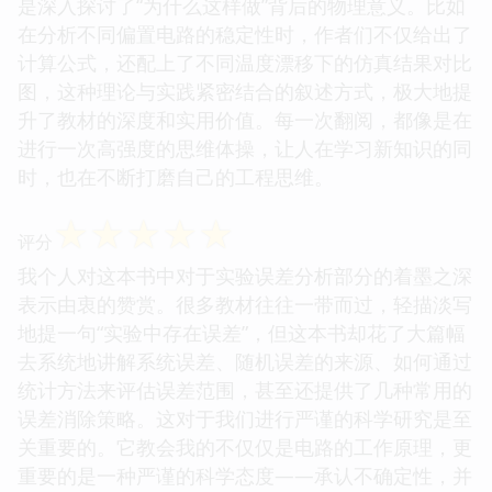
是深入探讨了“为什么这样做”背后的物理意义。比如
在分析不同偏置电路的稳定性时，作者们不仅给出了
计算公式，还配上了不同温度漂移下的仿真结果对比
图，这种理论与实践紧密结合的叙述方式，极大地提
升了教材的深度和实用价值。每一次翻阅，都像是在
进行一次高强度的思维体操，让人在学习新知识的同
时，也在不断打磨自己的工程思维。
☆
☆
☆
☆
☆
评分
我个人对这本书中对于实验误差分析部分的着墨之深
表示由衷的赞赏。很多教材往往一带而过，轻描淡写
地提一句“实验中存在误差”，但这本书却花了大篇幅
去系统地讲解系统误差、随机误差的来源、如何通过
统计方法来评估误差范围，甚至还提供了几种常用的
误差消除策略。这对于我们进行严谨的科学研究是至
关重要的。它教会我的不仅仅是电路的工作原理，更
重要的是一种严谨的科学态度——承认不确定性，并