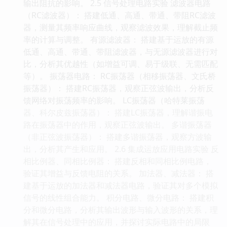
输出阻抗的影响。 2.5 信号处理电路实验 滤波器电路
（RC滤波器）： 搭建低通、高通、带通、带阻RC滤波
器，测量其频率响应曲线，观察滤波效果，理解截止频
率的计算与调整。 有源滤波器： 搭建基于运放的有源
低通、高通、带通、带阻滤波器，与无源滤波器进行对
比，分析其优越性（如增益可调、易于级联、无需匹配
等）。 振荡器电路： RC振荡器（相移振荡器、文氏桥
振荡器）： 搭建RC振荡器，观察正弦波输出，分析反
馈网络对振荡频率的影响。 LC振荡器（哈特莱振荡
器、科尔皮兹振荡器）： 搭建LC振荡器，理解谐振电
路在振荡器中的作用，观察正弦波输出。 多谐振荡器
（非正弦波振荡器）： 搭建多谐振荡器，观察方波输
出，分析其产生和应用。 2.6 集成运放应用电路实验 反
相比例器、同相比例器： 搭建反相和同相比例电路，
验证其增益与反馈电阻的关系。 加法器、减法器： 搭
建基于运放的加法器和减法器电路，验证其对多个模拟
信号的线性组合能力。 积分电路、微分电路： 搭建积
分和微分电路，分析其输出波形与输入波形的关系，理
解其在信号处理中的应用，并探讨实际电路中的局限