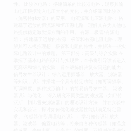
性。 比较器电路： 搭建简单的比较器电路，观察其输
出电压根据输入电压大小的变化，并介绍滞回比较器
（施密特触发器）的应用。 电流源和电压源电路： 搭
建基于运放的恒流源和恒压源电路，理解其在为其他电
路提供稳定激励源方面的作用。 有源二极管/有源电
阻： 搭建基于运放的有源二极管和有源电阻电路，理
解其可以模拟理想二极管和电阻的特性，并解决一些实
际电路设计中的难题。 第三部分：高级与综合实验 在
掌握了基本电路的设计与实现后，本书将引导读者进入
更高级和综合的实验，旨在锻炼解决复杂问题的能力。
信号发生器设计： 综合运用振荡器、放大器、滤波器
等知识，设计并搭建一个具有特定功能（如可调频率、
可调幅度、多种波形输出）的简易信号发生器。 滤波
器设计与优化： 深入研究不同类型的滤波器（如巴特
沃斯、切比雪夫滤波器）的理论设计方法，并在实验中
实现和验证，探讨如何优化滤波器性能以满足特定需
求。 传感器信号调理电路设计： 学习如何设计放大
器、滤波器、偏置电路等，将来自各种传感器（如温度
传感器、光敏电阻、应变片）的微弱、不规则信号进行