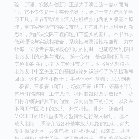
验：原理、实践与创新》正是为了满足这一需求而编
写。它不仅仅是一本实验指导书，更是一套系统性的学
习工具，旨在帮助读者深入理解模拟电路的各项基本原
理，掌握实验操作的各项技能，并在此基础上培养创新
思维，为解决实际工程问题打下坚实的基础。本书力求
做到理论与实践相结合，系统性与灵活性相兼顾，力求
让每一位读者在掌握核心知识的同时，也能感受到模拟
电路设计的乐趣与挑战。 第一部分：基础理论回顾与
实验准备 在正式进入实验环节之前，本书首先对模拟
电路设计中至关重要的基础理论知识进行了系统梳理和
回顾。这包括但不限于： 半导体器件基础： 深入剖析
二极管、三极管（BJT）、场效应管（FET）等基本半导
体器件的结构、工作原理、特性曲线以及等效模型。我
们将详细讲解其正向偏置、反向偏置下的行为，以及在
不同工作区域下的放大、开关特性。此外，还会对
MOSFET的增强型和耗尽型特性进行深入探讨。 基本
放大电路： 系统介绍各种基本放大电路的组态，如共
发射极放大器、共集电极（射极/源极）跟随器、共基
极（栅极）放大器等。对于每种组态，我们将详细分析