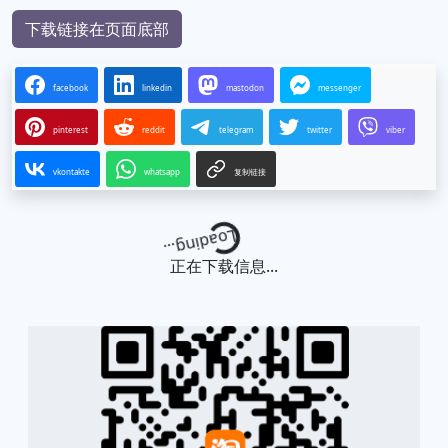
下载链接在页面底部
facebook
linkedin
mastodon
messenger
pinterest
reddit
telegram
twitter
viber
vkontakte
whatsapp
复制链接
Loading...
正在下载信息...