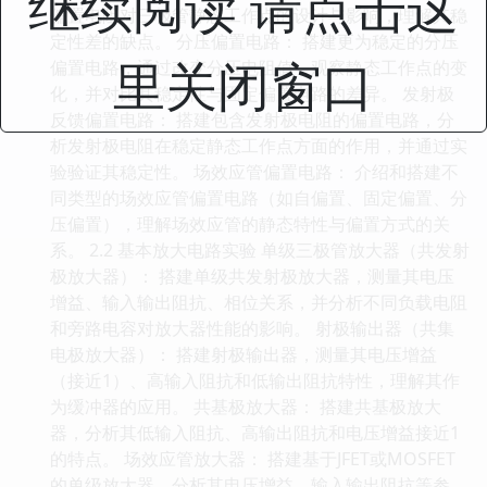
继续阅读 请点击这
偏置电阻对三极管静态工作点的设计与影响，理解其稳
定性差的缺点。 分压偏置电路： 搭建更为稳定的分压
里关闭窗口
偏置电路，通过改变分压电阻值，观察静态工作点的变
化，并对比其稳定性与固定偏置电路的差异。 发射极
反馈偏置电路： 搭建包含发射极电阻的偏置电路，分
析发射极电阻在稳定静态工作点方面的作用，并通过实
验验证其稳定性。 场效应管偏置电路： 介绍和搭建不
同类型的场效应管偏置电路（如自偏置、固定偏置、分
压偏置），理解场效应管的静态特性与偏置方式的关
系。 2.2 基本放大电路实验 单级三极管放大器（共发射
极放大器）： 搭建单级共发射极放大器，测量其电压
增益、输入输出阻抗、相位关系，并分析不同负载电阻
和旁路电容对放大器性能的影响。 射极输出器（共集
电极放大器）： 搭建射极输出器，测量其电压增益
（接近1）、高输入阻抗和低输出阻抗特性，理解其作
为缓冲器的应用。 共基极放大器： 搭建共基极放大
器，分析其低输入阻抗、高输出阻抗和电压增益接近1
的特点。 场效应管放大器： 搭建基于JFET或MOSFET
的单级放大器，分析其电压增益、输入输出阻抗等参