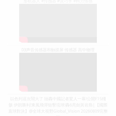
形机器人 #传感器 #灵巧手 #柯力传感
03声音传感器和触摸屏 传感器 高中物理
以色列這次鬧大了 險轟中國記者驚人一幕!公開F15殘
骸 伊朗勝利!東風飛彈狙擊琉球!轟6亮劍黃岩島|【國際
直球對決】@全球大視野Global_Vision 20260809完整