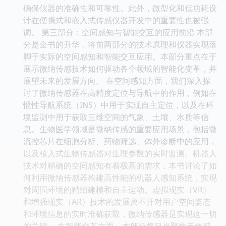
确保仪器的准确性和可靠性。此外，微型化和低功耗设
计在便携式和嵌入式传感仪器开发中的重要性也被强
调。 第三部分：空间感知与智能交互的应用前沿 本部
分是全书的升华，将前两部分的技术原理和仪器实现落
脚于实际的空间感知和智能交互应用。本部分重点在于
展示微纳传感技术如何驱动各个领域的智能化变革，并
展望未来的发展方向。 在空间感知方面，我们深入探
讨了微纳传感器在高精度定位与导航中的作用，例如在
惯性导航系统（INS）中用于实现自主定位，以及在环
境监测中用于获取三维空间的气象、土壤、水质等信
息。生物医学领域是微纳传感的重要应用场景，包括微
流控芯片在细胞分析、药物筛选、体外诊断中的应用，
以及植入式生物传感器对生理参数的实时监测。机器人
技术对精确的空间感知有着极高的需求，本书讨论了如
何利用微纳传感器构建高性能的机器人感知系统，实现
对周围环境的精细建模和自主运动。虚拟现实（VR）
和增强现实（AR）技术的发展离不开对用户空间姿态
和环境信息的实时准确获取，微纳传感器是实现这一切
的关键。 在智能交互方面，本部分将目光聚焦于传感