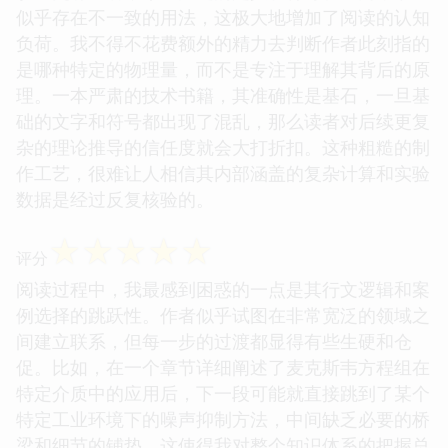
似乎存在不一致的用法，这极大地增加了阅读的认知
负荷。我不得不花费额外的精力去判断作者此刻指的
是哪种特定的物理量，而不是专注于理解其背后的原
理。一本严肃的技术书籍，其准确性是基石，一旦基
础的文字和符号都出现了混乱，那么读者对后续更复
杂的理论推导的信任度就会大打折扣。这种粗糙的制
作工艺，很难让人相信其内部涵盖的复杂计算和实验
数据是经过反复核验的。
☆
☆
☆
☆
☆
评分
阅读过程中，我最感到困惑的一点是其行文逻辑和案
例选择的跳跃性。作者似乎试图在非常宽泛的领域之
间建立联系，但每一步的过渡都显得有些生硬和仓
促。比如，在一个章节详细阐述了麦克斯韦方程组在
特定介质中的应用后，下一段可能就直接跳到了某个
特定工业环境下的噪声抑制方法，中间缺乏必要的桥
梁和细节的铺垫。这使得我对整个知识体系的把握总