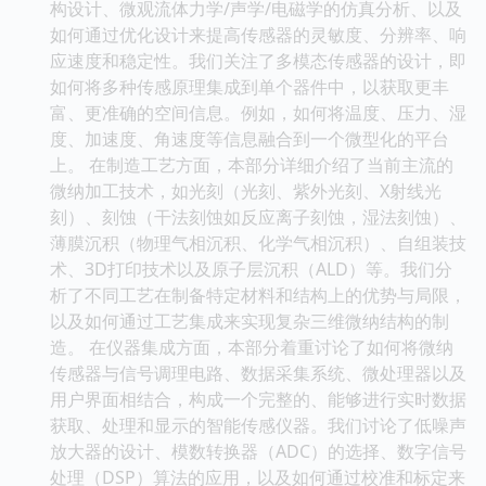
构设计、微观流体力学/声学/电磁学的仿真分析、以及
如何通过优化设计来提高传感器的灵敏度、分辨率、响
应速度和稳定性。我们关注了多模态传感器的设计，即
如何将多种传感原理集成到单个器件中，以获取更丰
富、更准确的空间信息。例如，如何将温度、压力、湿
度、加速度、角速度等信息融合到一个微型化的平台
上。 在制造工艺方面，本部分详细介绍了当前主流的
微纳加工技术，如光刻（光刻、紫外光刻、X射线光
刻）、刻蚀（干法刻蚀如反应离子刻蚀，湿法刻蚀）、
薄膜沉积（物理气相沉积、化学气相沉积）、自组装技
术、3D打印技术以及原子层沉积（ALD）等。我们分
析了不同工艺在制备特定材料和结构上的优势与局限，
以及如何通过工艺集成来实现复杂三维微纳结构的制
造。 在仪器集成方面，本部分着重讨论了如何将微纳
传感器与信号调理电路、数据采集系统、微处理器以及
用户界面相结合，构成一个完整的、能够进行实时数据
获取、处理和显示的智能传感仪器。我们讨论了低噪声
放大器的设计、模数转换器（ADC）的选择、数字信号
处理（DSP）算法的应用，以及如何通过校准和标定来