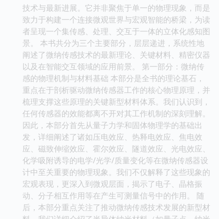
技术与最新进展。它并非聚焦于单一的物理现象，而是
致力于构建一个连接微观世界与宏观智能的桥梁，为读
者呈现一个集传感、处理、交互于一体的立体化感知图
景。 本书共分为三个主要部分，层层递进，系统性地
阐述了微纳传感技术的最新理论、关键材料、精密仪器
以及在智能交互领域的应用前景。 第一部分：微纳传
感的物理机制与材料基础 本部分是全书的理论基石，
重点在于剖析驱动微纳传感器工作的核心物理原理，并
梳理支撑这些原理的关键新型材料体系。我们认识到，
任何传感器的效能都离不开对其工作机制的深刻理解。
因此，本部分首先从量子力学和固体物理学的基础出
发，详细阐述了诸如压电效应、热释电效应、焦电效
应、磁致伸缩效应、霍尔效应、隧道效应、光电效应、
化学吸附诱导的电学/光学/质量变化等在微纳传感器设
计中至关重要的物理现象。我们不仅解释了这些现象的
宏观表现，更深入到微观层面，揭示了电子、晶格振
动、分子相互作用等在产生可测量信号中的作用。 随
后，本部分重点关注了推动微纳传感技术发展的新型材
料。我们详细介绍了半导体纳米材料（如量子点、纳米