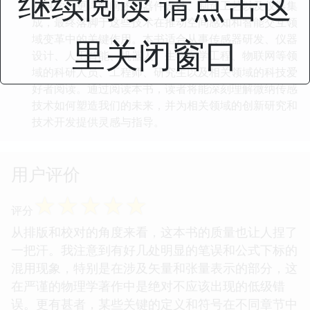
继续阅读 请点击这
料科学，更详细阐述了器件设计、制造工艺以及仪器集
成，最终落脚于这些技术在推动空间感知和智能交互领
域变革中的关键作用。本书适合从事传感器研发、仪器
里关闭窗口
设计、人工智能、机器人、生物医学工程、物联网等领
域的科研人员、工程师、研究生以及相关领域的科技爱
好者阅读。通过阅读本书，读者将能深刻理解微纳传感
技术如何塑造我们的未来，并为相关领域的创新研究和
技术开发提供灵感与指导。
用户评价
☆
☆
☆
☆
☆
评分
从排版和校对的角度来看，这本书的质量也让人捏了
一把汗。我注意到有好几处明显的笔误和公式下标的
混用现象，特别是在涉及矢量和张量表示的部分，这
在严谨的物理学著作中是绝对不应该出现的低级错
误。更有甚者，某些关键的定义和符号在不同章节中