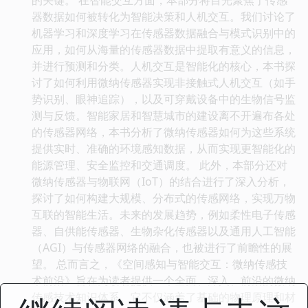
器数据如何被转化为智能决策和人机交互。我们讨论了
机器学习和深度学习在传感器数据融合与模式识别中的
应用，如何从海量的传感器数据中提取有意义的信息，
并进行预测和分类。人机交互是智能化的核心，本书探
讨了如何利用微纳传感器实现非接触式人机交互（如手
势识别、眼神追踪），以及可穿戴设备中的生物信号监
测与反馈。智能家居和智慧城市的建设离不开遍布各处
的传感器网络，本书分析了微纳传感器如何为这些系统
提供实时、准确的环境感知数据，从而实现更智能化的
能源管理、安全监控和交通调度。 此外，本部分还对
微纳传感器与物联网（IoT）的结合进行了深入分析，
探讨了如何构建大规模、分布式的传感网络，实现万物
互联的智能生活。未来的发展趋势，例如柔性电子传感
器、自供能传感器、生物杂化传感器以及通用人工智能
（AGI）与传感器网络的融合，也被进行了前瞻性的展
望。 总而言之，《空间感知与智能交互：微纳传感技
术前沿》旨在为读者提供一个全面、深入、前沿的微纳
传感技术知识体系。它不仅涵盖了基础的物理原理和材