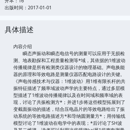
开本：16
出版时间：2017-01-01
具体描述
内容介绍
瞬态声振动和瞬态电信号的测量可以应用于无损检
测、地表勘探和工程质量检测等*域，其依据的1维波动
传播规律是所有检测类仪器设计的物理基础。声电换能
器的原理和等效电路是测量仪器匹配电路设计的关键。
《声电传感技术与仪器：1维波动》用1维有限长杆的共
振特征描述了频率域波动声学的主要特点，通过多层模
型描述了1维波动传播规律以及在时间域和频率域的表
现，讨论了共振检测方*；并进1步将这些模型拓展到了
变截面振动的描述，结合压电晶片的等效电路给出了振
动系统的等效电路描述方*和导纳圆测量方*；用传输线
模型讨论了1维波动在电学中的表现；*后讨论了SH波
及其二维谱。读者可以利用这些规律kai展1些声电测量